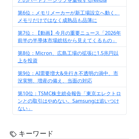
第6位：メモリメーカーが新工場設立へ動く、
メモリだけではなく成熟品も品薄に
第7位：【動画】今月の重要ニュース「2026年
前半の半導体市場総括から見えてくるもの」
第8位：Micron、広島工場の拡張に1.5兆円以
上を投資
第9位：AI需要増大&先行き不透明の渦中、市
況実態、増産の備え、当面の対応
第10位：TSMC株主総会報告「東京エレクトロ
ンとの取引はやめない。Samsungは追いつけ
ない」
キーワード