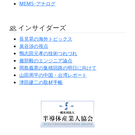
MEMS･アナログ
インサイダーズ
長見晃の海外トピックス
泉谷渉の視点
鴨志田元孝の技術つれづれ
服部毅のエンジニア論点
岡島義憲の集積回路の明日に向けて
山田周平の中国・台湾レポート
津田建二の取材手帳