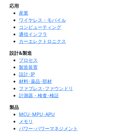
応用
産業
ワイヤレス・モバイル
コンピューティング
通信インフラ
カーエレクトロニクス
設計&製造
プロセス
製造装置
設計･IP
材料･薬品･部材
ファブレス･ファウンドリ
計測器・検査･検証
製品
MCU･MPU･APU
メモリ
パワー･パワーマネジメント