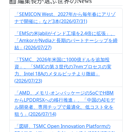
編集長が選ぶ世界のNews
「SEMICON West、2027年から毎年春にアリゾ
ナで開催に」など3本(2026/07/31)
「EMSの米Jabilがインド工場を2.4倍に拡張」、
「AmkorがNvdiaと長期のパートナーシップを締
結」(2026/07/27)
「TSMC、2026年米国に1000億ドルを追加投
資」、「SMICの第３世代の7nmプロセスの実
力、Intel 18Aのメタルピッチより微細」
(2026/07/23)
「AMD、メモリ-オン-パッケージのSoCでHBM
からLPDDR5Xへの移行推進」、「中国のAIモデ
ル開発者、専用チップで最適化、低コスト化を
狙う」(2026/07/14)
「図研、TSMC Open Innovation Platformの