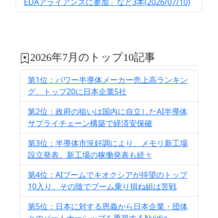
EDAアライアンスに参加」など3本(2026/07/10)
2026年7月のトップ10記事
第1位：パワー半導体メーカー売上高ランキン
グ、トップ20に日本企業5社
第2位：政府の狙いは国内に自立したAI半導体
サプライチェーン構築で経済安保確
第3位：半導体市況好調により、メモリ新工場
設立発表、新工場の稼働発表も続々
第4位：AIブームでキオクシアが待望のトップ
10入り、その陰でブーム乗り損ね組は苦戦
第5位：日本に対する恩義から日本企業・団体
とのパートナーシップを重視するNvidia