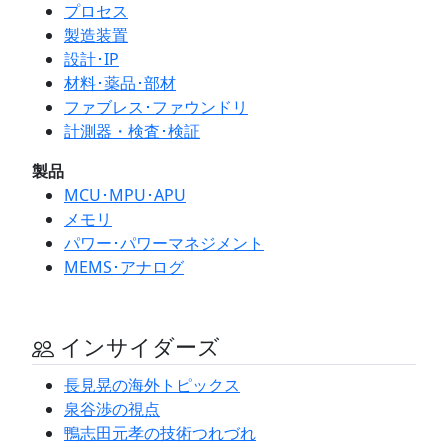
プロセス
製造装置
設計･IP
材料･薬品･部材
ファブレス･ファウンドリ
計測器・検査･検証
製品
MCU･MPU･APU
メモリ
パワー･パワーマネジメント
MEMS･アナログ
インサイダーズ
長見晃の海外トピックス
泉谷渉の視点
鴨志田元孝の技術つれづれ