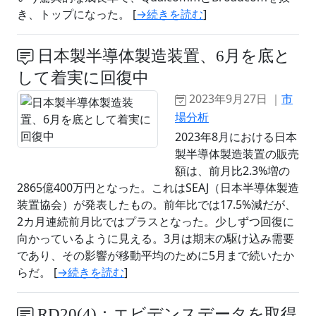
き、トップになった。 [
→続きを読む
]
日本製半導体製造装置、6月を底と
して着実に回復中
2023年9月27日 ｜
市
場分析
2023年8月における日本
製半導体製造装置の販売
額は、前月比2.3%増の
2865億400万円となった。これはSEAJ（日本半導体製造
装置協会）が発表したもの。前年比では17.5%減だが、
2カ月連続前月比ではプラスとなった。少しずつ回復に
向かっているように見える。3月は期末の駆け込み需要
であり、その影響が移動平均のために5月まで続いたか
らだ。 [
→続きを読む
]
RD20(4)：エビデンスデータを取得