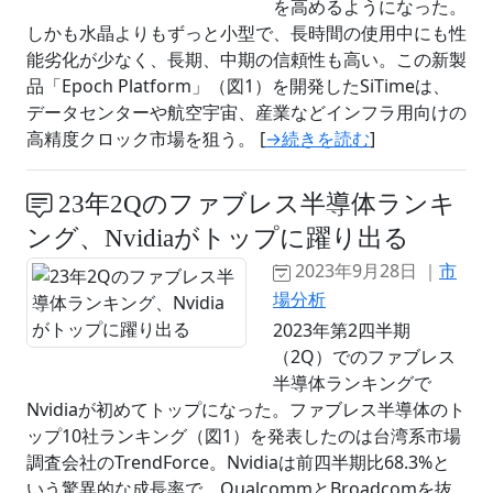
を高めるようになった。
しかも水晶よりもずっと小型で、長時間の使用中にも性
能劣化が少なく、長期、中期の信頼性も高い。この新製
品「Epoch Platform」（図1）を開発したSiTimeは、
データセンターや航空宇宙、産業などインフラ用向けの
高精度クロック市場を狙う。 [
→続きを読む
]
23年2Qのファブレス半導体ランキ
ング、Nvidiaがトップに躍り出る
2023年9月28日 ｜
市
場分析
2023年第2四半期
（2Q）でのファブレス
半導体ランキングで
Nvidiaが初めてトップになった。ファブレス半導体のト
ップ10社ランキング（図1）を発表したのは台湾系市場
調査会社のTrendForce。Nvidiaは前四半期比68.3%と
いう驚異的な成長率で、QualcommとBroadcomを抜