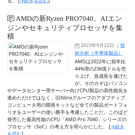
る。 [
→続きを読む
]
AMDの新Ryzen PRO7040、AIエン
ジンやセキュリティプロセッサを集
積
2023年9月22日 ｜
技
術分析（半導体製品）
AMDは2022年に前年比
44%増の236億ドルを売
り上げ、急成長を遂げた
が、そのカギはパソコン
やデータセンター用サーバー向けCPU製品の高性能化を
進めただけではなく、旧Xilinxグループのアダプティブ
コンピュータ用の開発キットなど全ての製品ポートフォ
リオをユーザーの使い勝手を考慮したことだ。このほど
発売した最高性能のCPU「AMD Pro 7040」シリーズの
プロセッサ（SoC）の考え方を明らかにした。 [
→続き
を読む
]