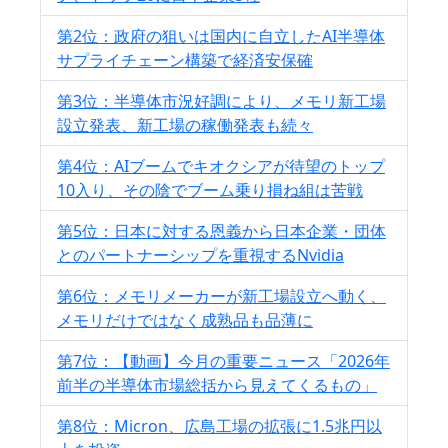
第2位：政府の狙いは国内に自立したAI半導体
サプライチェーン構築で経済安保確
第3位：半導体市況好調により、メモリ新工場
設立発表、新工場の稼働発表も続々
第4位：AIブームでキオクシアが待望のトップ
10入り、その陰でブーム乗り損ね組は苦戦
第5位：日本に対する恩義から日本企業・団体
とのパートナーシップを重視するNvidia
第6位：メモリメーカーが新工場設立へ動く、
メモリだけではなく成熟品も品薄に
第7位：【動画】今月の重要ニュース「2026年
前半の半導体市場総括から見えてくるもの」
第8位：Micron、広島工場の拡張に1.5兆円以