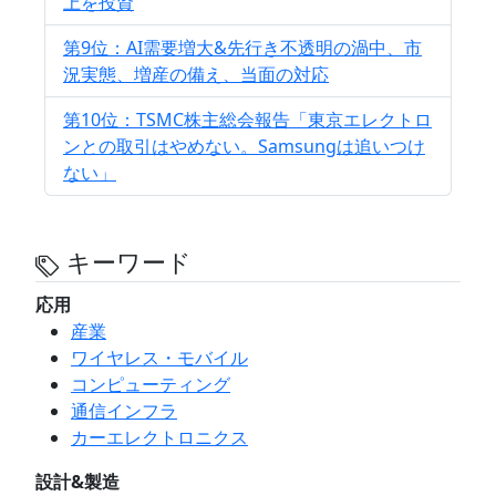
上を投資
第9位：AI需要増大&先行き不透明の渦中、市
況実態、増産の備え、当面の対応
第10位：TSMC株主総会報告「東京エレクトロ
ンとの取引はやめない。Samsungは追いつけ
ない」
キーワード
応用
産業
ワイヤレス・モバイル
コンピューティング
通信インフラ
カーエレクトロニクス
設計&製造