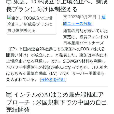
東芝、TOB成立で上場廃止へ、新成
長プランに向け体制整える
2023年9月25日 ｜
週
間ニュース分析
経営の混乱が続いていた
東芝は、投資ファンドの
日本産業パートナーズ
（JIP）と国内連合20社超による東芝へのTOB（株式公
開買い付け）が成立した、と発表した。東芝は年内にも
上場廃止となる見通し。また、SiCやGaN材料を利用し
たパワー半導体への投資が盛んになってきた。けん引力
はもちろん電気自動車（EV）だが、サーバー用電源も
見込まれている。 [
→続きを読む
]
インテルのAIはじめ最先端推進ア
プローチ；米国規制下での中国の自己
完結開発