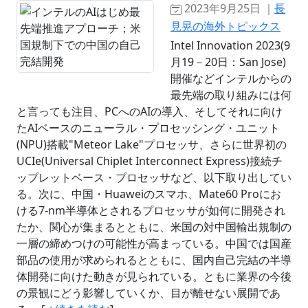
2023年9月25日 ｜
長
見晃の海外トピックス
Intel Innovation 2023(9
月19－20日：San Jose)
開催などインテルからの
最先端の取り組みには何
と言っても注目、PCへのAIの導入、そしてそれに向け
たAIベースのニューラル・プロセッシング・ユニット
(NPU)搭載"Meteor Lake"プロセッサ、さらに世界初の
UCIe(Universal Chiplet Interconnect Express)接続チ
ップレットベース・プロセッサなど、以下取り出してい
る。次に、中国・Huaweiのスマホ、Mate60 Proにお
ける7-nm半導体とされるプロセッサが如何に開発され
たか、関心が集まるとともに、米国の対中国輸出規制の
一層の締めつけの可能性が高まっている。中国では国産
部品の使用が求められるとともに、国内自己完結の半導
体開発に向けた動きが見られている。ともに業界の今後
の景観にどう影響していくか、目が離せない展開であ