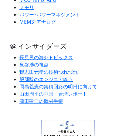
メモリ
パワー･パワーマネジメント
MEMS･アナログ
インサイダーズ
長見晃の海外トピックス
泉谷渉の視点
鴨志田元孝の技術つれづれ
服部毅のエンジニア論点
岡島義憲の集積回路の明日に向けて
山田周平の中国・台湾レポート
津田建二の取材手帳