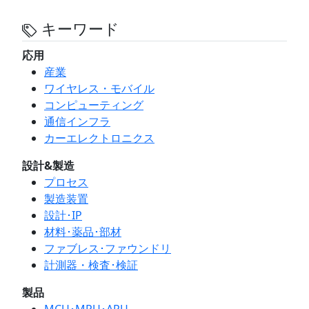
キーワード
応用
産業
ワイヤレス・モバイル
コンピューティング
通信インフラ
カーエレクトロニクス
設計&製造
プロセス
製造装置
設計･IP
材料･薬品･部材
ファブレス･ファウンドリ
計測器・検査･検証
製品
MCU･MPU･APU