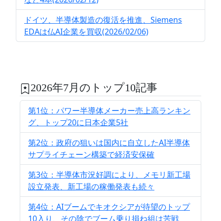
ドイツ、半導体製造の復活を推進、Siemens
EDAは仏AI企業を買収(2026/02/06)
2026年7月のトップ10記事
第1位：パワー半導体メーカー売上高ランキン
グ、トップ20に日本企業5社
第2位：政府の狙いは国内に自立したAI半導体
サプライチェーン構築で経済安保確
第3位：半導体市況好調により、メモリ新工場
設立発表、新工場の稼働発表も続々
第4位：AIブームでキオクシアが待望のトップ
10入り、その陰でブーム乗り損ね組は苦戦