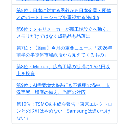
第5位：日本に対する恩義から日本企業・団体
とのパートナーシップを重視するNvidia
第6位：メモリメーカーが新工場設立へ動く、
メモリだけではなく成熟品も品薄に
第7位：【動画】今月の重要ニュース「2026年
前半の半導体市場総括から見えてくるもの」
第8位：Micron、広島工場の拡張に1.5兆円以
上を投資
第9位：AI需要増大&先行き不透明の渦中、市
況実態、増産の備え、当面の対応
第10位：TSMC株主総会報告「東京エレクトロ
ンとの取引はやめない。Samsungは追いつけ
ない」