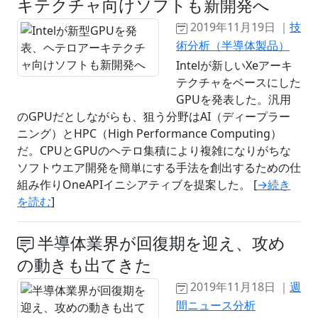
キテクチャ向けソフトも新開発へ
2019年11月19日 ｜
技
術分析（半導体製品）
Intelが新しいXeアーキ
テクチャをベースにした
GPUを発表した。汎用
のGPUだとしながらも、狙う分野はAI（ディープラー
ニング）とHPC（High Performance Computing）
だ。CPUとGPUのヘテロ集積により複雑になりがちな
ソフトウエア開発を簡単にする手法を創出するための仕
組み作りOneAPIイニシアティブを提案した。 [
→続き
を読む
]
半導体業界が回復期を迎え、攻め
の動きも出てきた
2019年11月18日 ｜
週
間ニュース分析