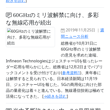
続きを読む
]
60GHzのミリ波解禁に向け、多彩
な無線応用が続出
2019年11月25日 ｜
週
間ニュース分析
総務省が10月31日に
60GHz帯のミリ波解禁
の意見を求めた途端、
Infineon TechnologiesはジェスチャーUIを狙ったレー
ダー応用を明らかにした。総務省は12月2日までパブリ
ックコメントを受け付けており(
参考資料1
)、来年春に
は解禁すると見られている。日本経済新聞は11月19
日、ジェスチャーUIを報じた。5Gの商用化に向けた部
品の量産化は着々と進んでいる。無線通信技術は極めて
活発になってきた。 [
→続きを読む
]