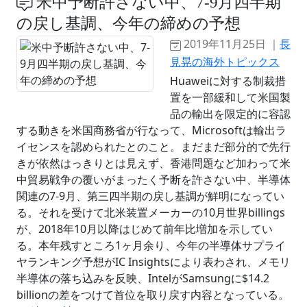
米中予断許さない中、7-9月四半期
の戻し基調、今年の締めの予想
2019年11月25日 ｜
長
見晃の海外トピックス
Huaweiに対する制裁措
置を一部緩和して米国製
品の輸出を限定的に容認
する動きを米国商務省が行なって、Microsoftは輸出ラ
イセンスを認められたとのこと。まだまだ部分的で先行
きが依然はっきりとは見えず、香港問題など加わって米
中貿易戦争の覆いがまったく予断を許さない中、半導体
関連の7-9月、第三四半期の戻し基調が鮮明になってい
る。それを受けて北米装置メーカーの10月世界billings
が、2018年10月以降はじめて前年比増加を示してい
る。本年残すところ1ヶ月余り、今年の半導体サプライ
ヤランキング予想がIC Insightsにより表わされ、メモリ
半導体の落ち込みを反映、IntelがSamsungに$14.2
billionの差をつけて首位を取り戻す内容となっている。