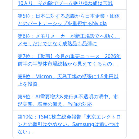
10入り、その陰でブーム乗り損ね組は苦戦
第5位：日本に対する恩義から日本企業・団体
とのパートナーシップを重視するNvidia
第6位：メモリメーカーが新工場設立へ動く、
メモリだけではなく成熟品も品薄に
第7位：【動画】今月の重要ニュース「2026年
前半の半導体市場総括から見えてくるもの」
第8位：Micron、広島工場の拡張に1.5兆円以
上を投資
第9位：AI需要増大&先行き不透明の渦中、市
況実態、増産の備え、当面の対応
第10位：TSMC株主総会報告「東京エレクトロ
ンとの取引はやめない。Samsungは追いつけ
ない」