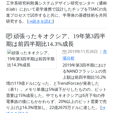
工学系研究科附属システムデザイン研究センター（通称
d.lab）において産学連携で設計したチップをTSMCの先
進プロセスで試作すると共に、半導体の基礎技術を共同
研究する。 [
→続きを読む
]
頑張ったキオクシア、19年第3四半
期は前四半期比14.3%成長
2019年11月26日 ｜
市
場分析
2019年第3四半期におけ
るNANDフラッシュの売
上額は前四半期比10.2%
増の119億ドルになった、とTrendForceが発表した
（表1）。メモリ単価は5%値下がりしたものの、ビット
需要は15%成長した。中でもキオクシアは6月下旬の停
電事故の後にもかかわらず、20%以上のビット需要で売
り上げは14.3%増加し、22億2670万ドルに達した。 [
→