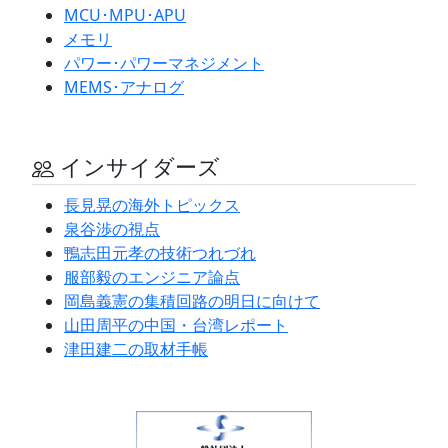
MCU･MPU･APU
メモリ
パワー･パワーマネジメント
MEMS･アナログ
インサイダーズ
長見晃の海外トピックス
泉谷渉の視点
鴨志田元孝の技術つれづれ
服部毅のエンジニア論点
岡島義憲の集積回路の明日に向けて
山田周平の中国・台湾レポート
津田建二の取材手帳