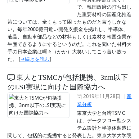
で、韓国政府の打ち出し
た重要材料の国産化推進
策については、全くもって困ったものだと言うしかな
い。毎年2000億円近い開発支援金を拠出し、半導体、
液晶、自動車部品などの材料もしくは素材を韓国企業が
生産できるようにするというのだ。これを聞いた材料大
手の日本企業は呵々（かか）大笑いしてこう言い放っ
た。 [
→続きを読む
]
東大とTSMCが包括提携、3nm以下
のLSI実現に向けた国際協力へ
2019年11月28日 ｜
産
業分析
東京大学と台湾TSMC
は、データフロー型シス
テム設計と半導体製造に
関して、包括的に提携すると発表した。東京大学大学院