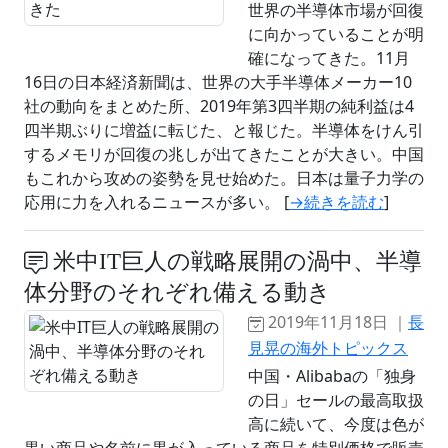
世界の半導体市場が回復
に向かっていることが明
確になってきた。11月
16日の日本経済新聞は、世界の大手半導体メーカー10
社の動向をまとめた所、2019年第3四半期の純利益は4
四半期ぶりに増益に転じた、と報じた。半導体をけん引
するメモリが回復の兆しが出てきたことが大きい。中国
もこれから攻めの姿勢を見せ始めた。日本は量子力学の
応用に力を入れるニュースが多い。 [
→続きを読む
]
米中IT巨人の戦略展開の渦中、半導
体分野のそれぞれ備える動き
2019年11月18日 ｜
長
見晃の海外トピックス
中国・Alibabaの「独身
の日」セールの最高取扱
高に続いて、今度は色が
黒い商品や名前に黒が入っている商品を特別価格で販売