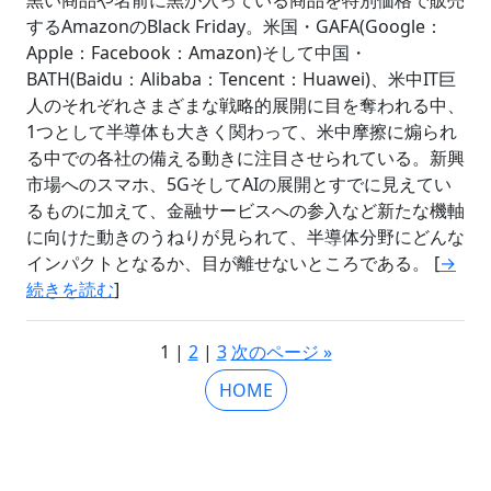
するAmazonのBlack Friday。米国・GAFA(Google：
Apple：Facebook：Amazon)そして中国・
BATH(Baidu：Alibaba：Tencent：Huawei)、米中IT巨
人のそれぞれさまざまな戦略的展開に目を奪われる中、
1つとして半導体も大きく関わって、米中摩擦に煽られ
る中での各社の備える動きに注目させられている。新興
市場へのスマホ、5GそしてAIの展開とすでに見えてい
るものに加えて、金融サービスへの参入など新たな機軸
に向けた動きのうねりが見られて、半導体分野にどんな
インパクトとなるか、目が離せないところである。 [
→
続きを読む
]
1 |
2
|
3
次のページ »
HOME