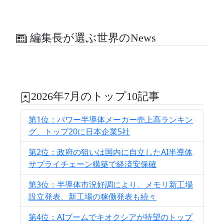
編集長が選ぶ世界のNews
2026年7月のトップ10記事
第1位：パワー半導体メーカー売上高ランキン
グ、トップ20に日本企業5社
第2位：政府の狙いは国内に自立したAI半導体
サプライチェーン構築で経済安保確
第3位：半導体市況好調により、メモリ新工場
設立発表、新工場の稼働発表も続々
第4位：AIブームでキオクシアが待望のトップ