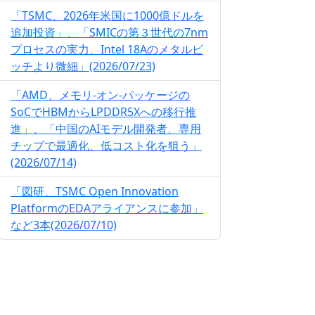
「TSMC、2026年米国に1000億ドルを
追加投資」、「SMICの第３世代の7nm
プロセスの実力、Intel 18Aのメタルピ
ッチより微細」(2026/07/23)
「AMD、メモリ-オン-パッケージの
SoCでHBMからLPDDR5Xへの移行推
進」、「中国のAIモデル開発者、専用
チップで最適化、低コスト化を狙う」
(2026/07/14)
「図研、TSMC Open Innovation
PlatformのEDAアライアンスに参加」
など3本(2026/07/10)