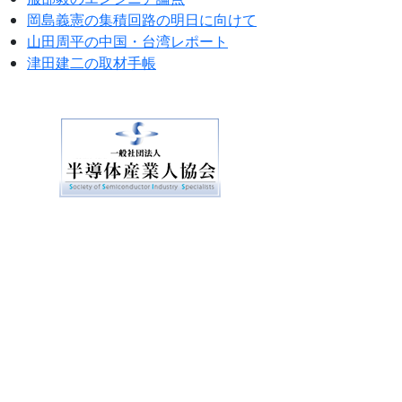
岡島義憲の集積回路の明日に向けて
山田周平の中国・台湾レポート
津田建二の取材手帳