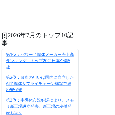
2026年7月のトップ10記
事
第1位：パワー半導体メーカー売上高
ランキング、トップ20に日本企業5
社
第2位：政府の狙いは国内に自立した
AI半導体サプライチェーン構築で経
済安保確
第3位：半導体市況好調により、メモ
リ新工場設立発表、新工場の稼働発
表も続々