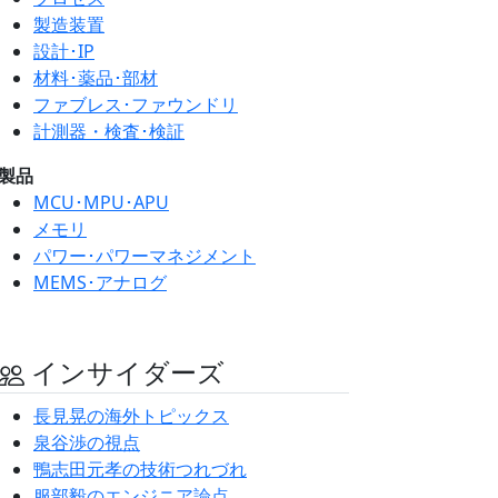
製造装置
設計･IP
材料･薬品･部材
ファブレス･ファウンドリ
計測器・検査･検証
製品
MCU･MPU･APU
メモリ
パワー･パワーマネジメント
MEMS･アナログ
インサイダーズ
長見晃の海外トピックス
泉谷渉の視点
鴨志田元孝の技術つれづれ
服部毅のエンジニア論点