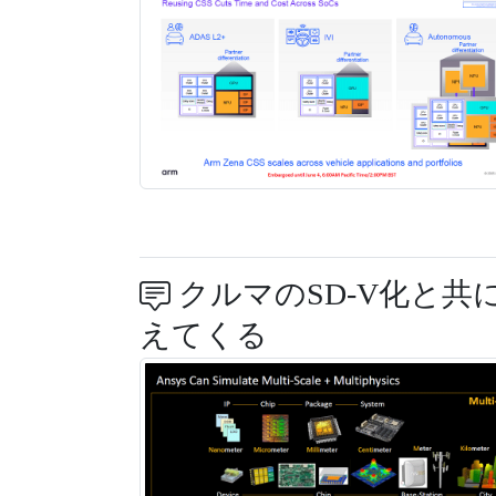
クルマのSD-V化と
えてくる