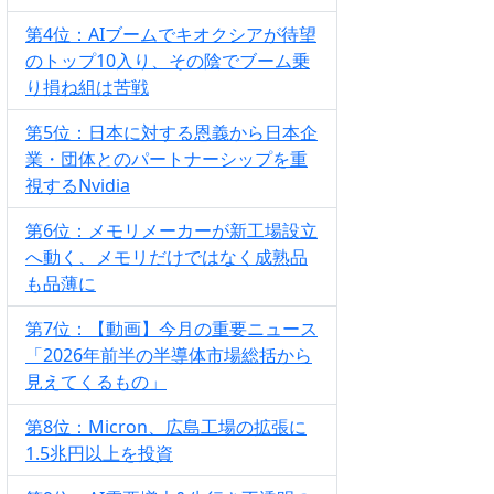
第4位：AIブームでキオクシアが待望
のトップ10入り、その陰でブーム乗
り損ね組は苦戦
第5位：日本に対する恩義から日本企
業・団体とのパートナーシップを重
視するNvidia
第6位：メモリメーカーが新工場設立
へ動く、メモリだけではなく成熟品
も品薄に
第7位：【動画】今月の重要ニュース
「2026年前半の半導体市場総括から
見えてくるもの」
第8位：Micron、広島工場の拡張に
1.5兆円以上を投資