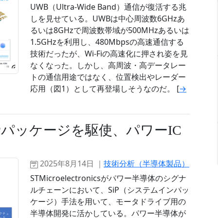
UWB（Ultra-Wide Band）通信が復活する兆
しを見せている。UWBは中心周波数6GHzあ
るいは8GHzで周波数帯域が500MHzあるいは
1.5GHzを利用し、480Mbpsの高速通信する
技術だったが、Wi-Fiの高速化に押され姿を見
なくなった。しかし、高周波・高データレー
トの通信用途ではなく、位置検出やレーダー
応用（図1）として再登場しそうなのだ。 [
→
ics、SiPパッケージを駆使、パワーIC
2025年8月14日 ｜
技術分析（半導体製品）
STMicroelectronicsがパワー半導体のシグナ
ルチェーンにおいて、SiP（システムインパッ
ケージ）手法を用いて、モータドライブ用の
半導体開発に活かしている。パワー半導体が