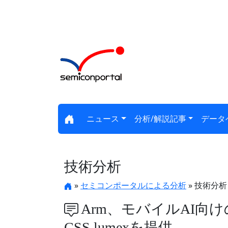
ニュース
分析/解説記事
データ
技術分析
»
セミコンポータルによる分析
» 技術分析
Arm、モバイルAI向
CSS lumexを提供