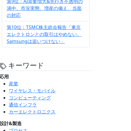
第9位：AI需要増大&先行き不透明の
渦中、市況実態、増産の備え、当面
の対応
第10位：TSMC株主総会報告「東京
エレクトロンとの取引はやめない。
Samsungは追いつけない」
キーワード
応用
産業
ワイヤレス・モバイル
コンピューティング
通信インフラ
カーエレクトロニクス
設計&製造
プロセス