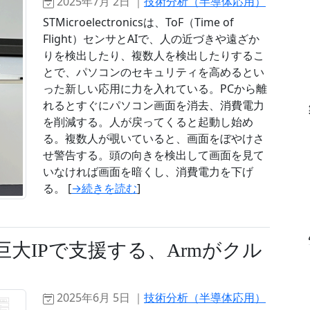
2025年7月 2日 ｜
技術分析（半導体応用）
STMicroelectronicsは、ToF（Time of
Flight）センサとAIで、人の近づきや遠ざか
りを検出したり、複数人を検出したりするこ
とで、パソコンのセキュリティを高めるとい
った新しい応用に力を入れている。PCから離
れるとすぐにパソコン画面を消去、消費電力
を削減する。人が戻ってくると起動し始め
る。複数人が覗いていると、画面をぼやけさ
せ警告する。頭の向きを検出して画面を見て
いなければ画面を暗くし、消費電力を下げ
る。 [
→続きを読む
]
巨大IPで支援する、Armがクル
2025年6月 5日 ｜
技術分析（半導体応用）