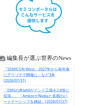
編集長が選ぶ世界のNews
「SEMICON West、2027年から毎年春
にアリゾナで開催に」など3本
(2026/07/31)
「EMSの米Jabilがインド工場を2.4倍に
拡張」、「AmkorがNvdiaと長期のパ
ートナーシップを締結」(2026/07/27)