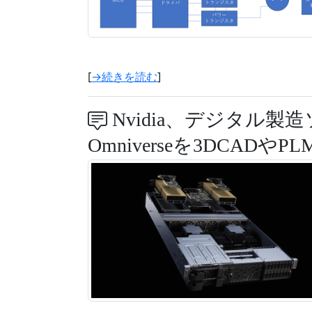
[
→続きを読む
]
Nvidia、デジタル製
Omniverseを3DCADやP