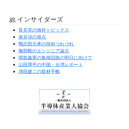
インサイダーズ
長見晃の海外トピックス
泉谷渉の視点
鴨志田元孝の技術つれづれ
服部毅のエンジニア論点
岡島義憲の集積回路の明日に向けて
山田周平の中国・台湾レポート
津田建二の取材手帳