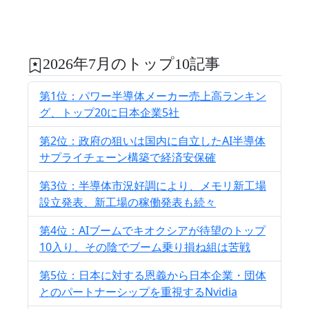
2026年7月のトップ10記事
第1位：パワー半導体メーカー売上高ランキン
グ、トップ20に日本企業5社
第2位：政府の狙いは国内に自立したAI半導体
サプライチェーン構築で経済安保確
第3位：半導体市況好調により、メモリ新工場
設立発表、新工場の稼働発表も続々
第4位：AIブームでキオクシアが待望のトップ
10入り、その陰でブーム乗り損ね組は苦戦
第5位：日本に対する恩義から日本企業・団体
とのパートナーシップを重視するNvidia