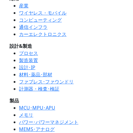
産業
ワイヤレス・モバイル
コンピューティング
通信インフラ
カーエレクトロニクス
設計&製造
プロセス
製造装置
設計･IP
材料･薬品･部材
ファブレス･ファウンドリ
計測器・検査･検証
製品
MCU･MPU･APU
メモリ
パワー･パワーマネジメント
MEMS･アナログ