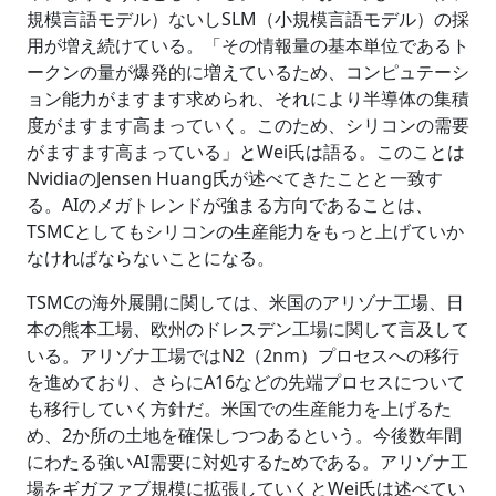
規模言語モデル）ないしSLM（小規模言語モデル）の採
用が増え続けている。「その情報量の基本単位であるト
ークンの量が爆発的に増えているため、コンピュテーシ
ョン能力がますます求められ、それにより半導体の集積
度がますます高まっていく。このため、シリコンの需要
がますます高まっている」とWei氏は語る。このことは
NvidiaのJensen Huang氏が述べてきたことと一致す
る。AIのメガトレンドが強まる方向であることは、
TSMCとしてもシリコンの生産能力をもっと上げていか
なければならないことになる。
TSMCの海外展開に関しては、米国のアリゾナ工場、日
本の熊本工場、欧州のドレスデン工場に関して言及して
いる。アリゾナ工場ではN2（2nm）プロセスへの移行
を進めており、さらにA16などの先端プロセスについて
も移行していく方針だ。米国での生産能力を上げるた
め、2か所の土地を確保しつつあるという。今後数年間
にわたる強いAI需要に対処するためである。アリゾナ工
場をギガファブ規模に拡張していくとWei氏は述べてい