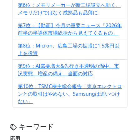
第6位：メモリメーカーが新工場設立へ動く、
メモリだけではなく成熟品も品薄に
第7位：【動画】今月の重要ニュース「2026年
前半の半導体市場総括から見えてくるもの」
第8位：Micron、広島工場の拡張に1.5兆円以
上を投資
第9位：AI需要増大&先行き不透明の渦中、市
況実態、増産の備え、当面の対応
第10位：TSMC株主総会報告「東京エレクトロ
ンとの取引はやめない。Samsungは追いつけ
ない」
キーワード
応用