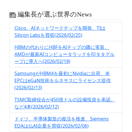
編集長が選ぶ世界のNews
Cisco、AIネットワークチップを開発、TIは
Silicon Labsを買収(2026/02/25)
HBMの代わりにHBFをAIチップの隣に実装、
AMDが最新AIコンピュータラックを印タタグル
ープに導入へ(2026/02/18)
SamsungがHBM4を最初にNvidiaに出荷、米
EPCはeGaN技術をルネサスにライセンス提供
(2026/02/13)
TSMC取締役会が450億ドルの設備投資を承認、
など4本(2026/02/12)
ドイツ、半導体製造の復活を推進、Siemens
EDAは仏AI企業を買収(2026/02/06)