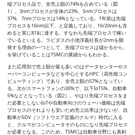
端プロセス品で、全売上額の74%を占めている（図
1）。3nmプロセスが全体の23%、5nmプロセスは
37%、7nmプロセスは14%となっている。1年前は先端
プロセスを16nm以下、と定義しており、16/20nmも含
めると実に81$に達する。すなわち先端プロセスで稼い
でいるといえる。ラピダスの小池淳義社長が2nmを開
発する理由の一つとして、先端プロセスは儲かるから、
を挙げていることはTSMCの業績からもわかる。
また応用別で売上額が最も多いのはデータセンターやス
ーパーコンピュータなどを中心とするHPC（高性能コン
ピューティング）であり、全売上額の57%となってい
る。次がスマートフォンの30%で、以下IoT5%、自動車
5%などとなっている（図2）。やはり先端プロセスをま
だ必要としないIoTや自動車向けのウェーハ価格は先端
プロセスのそれよりも安いため売上比率は少ないが、自
動車がSDV（ソフトウエア定義のクルマ）時代に入る
と、クルマがコンピュータそのものになり先端プロセス
が必要となる。このため、TSMCは自動車分野にも真剣