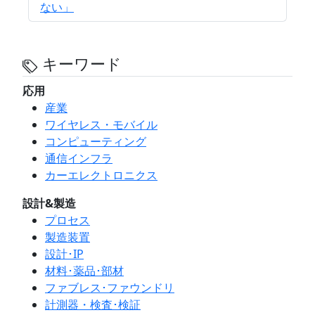
ない」
キーワード
応用
産業
ワイヤレス・モバイル
コンピューティング
通信インフラ
カーエレクトロニクス
設計&製造
プロセス
製造装置
設計･IP
材料･薬品･部材
ファブレス･ファウンドリ
計測器・検査･検証