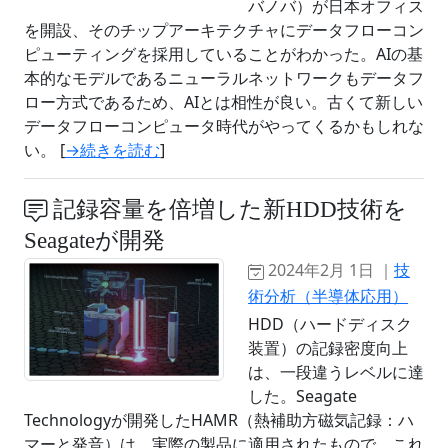
バノバ）が日本オフィス
を開設、そのチップアーキテクチャにデータフローコン
ピューティングを採用していることがわかった。AIの基
本的なモデルであるニューラルネットワークもデータフ
ロー方式であるため、AIとは相性が良い。古くて新しい
データフローコンピュータ時代がやってくるかもしれな
い。 [
→続きを読む
]
記録容量を倍増した新HDD技術を
Seagateが開発
2024年2月 1日 ｜
技
術分析（半導体応用）
HDD（ハードディスク
装置）の記録密度向上
は、一段違うレベルに達
した。Seagate
Technologyが開発したHAMR（熱補助方磁気記録：ハ
マーと発音）は、実際の製品に適用されたもので、これ