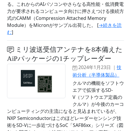
る。これからのAIパソコンやさらなる高性能・低消費電
力が要求されるコンピュータ向けに押さえつける接続方
式のCAMM（Compression Attached Memory
Module）をMicronがサンプル出荷した。 [
→続きを読
む
]
ミリ波送受信アンテナを8本備えた
AiPパッケージの1チップレーダー
2024年1月23日 ｜
技
術分析（半導体製品）
クルマの機能をソフトウ
エアで拡張するSD-
V（ソフトウエア定義の
クルマ）が今後のカーコ
ンピューティングの主流になると見込まれているが、
NXP Semiconductorはこのほどレーダーセンシング技
術をSD-Vに一歩近づけるSoC「SAF86xx」シリーズ（図