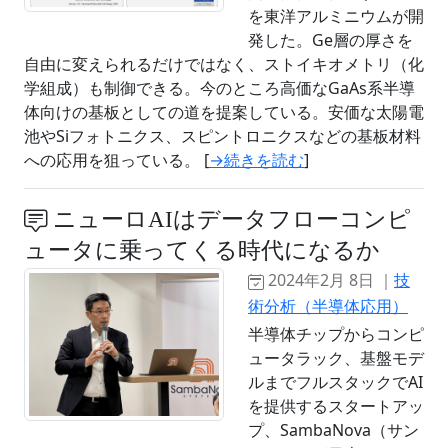
を東洋アルミニウムが開
発した。Ge層の厚さを
自由に変えられるだけではなく、ストイキオメトリ（化
学組成）も制御できる。今のところ高価なGaAs系半導
体向けの基板としての道を提案している。安価な太陽電
池やSiフォトニクス、スピントロニクスなどの基板材料
への応用を狙っている。 [
→続きを読む
]
ニューロAIはデータフローコンピ
ュータに乗ってくる時代になるか
2024年2月 8日 ｜
技
術分析（半導体応用）
半導体チップからコンピ
ュータラック、基盤モデ
ルまでフルスタックでAI
を提供するスタートアッ
プ、SambaNova（サン