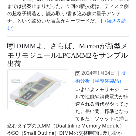
までは提案止まりだった。今回の新技術は、ディスク側
の超格子構造と、読み取り/書き込み側の量子アンテ
ナ、という謎めいた言葉がキーワードだ。 [
→続きを読
む
]
DIMMよ、さらば、Micronが新型メ
モリモジュールLPCAMM2をサンプル
出荷
2024年1月24日 ｜
技
術分析（半導体製品）
いよいよメモリモジュー
ルで性能や消費電力が律
速される時代がやってき
た。長い間、標準となっ
てきた、ソケットに挿し
込むタイプのDIMM（Dual Inline Memory Module）
やSO（Small Outline）DIMMの交替時期に差し掛か