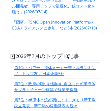
からLPDDR5Xへの移行推進」、「中国のAIモデ
ル開発者、専用チップで最適化、低コスト化を
狙う」(2026/07/14)
「図研、TSMC Open Innovation Platformの
EDAアライアンスに参加」など3本(2026/07/10)
2026年7月のトップ10記事
第1位：パワー半導体メーカー売上高ランキン
グ、トップ20に日本企業5社
第2位：政府の狙いは国内に自立したAI半導体
サプライチェーン構築で経済安保確
第3位：半導体市況好調により、メモリ新工場
設立発表、新工場の稼働発表も続々