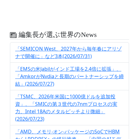
編集長が選ぶ世界のNews
「SEMICON West、2027年から毎年春にアリゾ
ナで開催に」など3本(2026/07/31)
「EMSの米Jabilがインド工場を2.4倍に拡張」、
「AmkorがNvdiaと長期のパートナーシップを締
結」(2026/07/27)
「TSMC、2026年米国に1000億ドルを追加投
資」、「SMICの第３世代の7nmプロセスの実
力、Intel 18Aのメタルピッチより微細」
(2026/07/23)
「AMD、メモリ-オン-パッケージのSoCでHBM