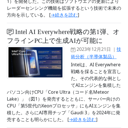
1）を開発した。この技術はソフトウエアの更新により
レーダーセンシング機能を拡張するという技術で未来の
方向を示している。 [
→続きを読む
]
Intel AI Everywhere戦略の第1弾、オ
フラインPC上で生成AIが可能に
2023年12月21日 ｜
技
術分析（半導体製品）
Intelは、AI Everywhere
戦略を採ることを宣言し
た。その代表的な例とし
てAIエンジンを集積した
パソコン向けCPU「Core Ultra（コード名Meteor
Lake）」（図1）を発売するとともに、サーバー向けの
CPU「第5世代のXeonプロセッサ」にもAIエンジンを集
積した。さらにAI専用チップ「Gaudi 3」を2024年に発
売することも明らかにした。 [
→続きを読む
]