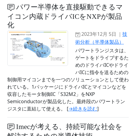
パワー半導体を直接駆動できるマ
イコン内蔵ドライバICをNXPが製品
化
2023年12月 5日 ｜
技
術分析（半導体製品）
パワートランジスタは、
ゲートをドライブするた
めのドライバICやドライ
バICに指令を送るための
制御用マイコンまでを一つのソリューションとして使わ
れている。1パッケージにドライバICとマイコンなどを
収容したモータ制御IC「S32M2」をNXP
Semiconductorが製品化した。最終段のパワートラン
ジスタに直結して使える。 [
→続きを読む
]
Imecが考える、持続可能な社会を
解決するための半導体技術