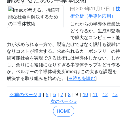
2023年11月17日 ｜
技
術分析（半導体応用）
これからの半導体産業は
どうなるか。生成AI登場
で膨大なコンピュート能
力が求められる一方で、製造だけではなく設計も複雑に
なりコストが増大する。求められるカーボンフリーの持
続可能社会を実現できる技術には半導体しかない。しか
し、余りにも複雑になりすぎる半導体チップをどう作る
か。ベルギーの半導体研究所imecはこの大きな課題を
解決する取り組みを始めた。 [
→続きを読む
]
<<前のページ
4
|
5
|
6
|
7
|
8
| 9 |
10
|
11
|
12
|
13
次のページ »
HOME