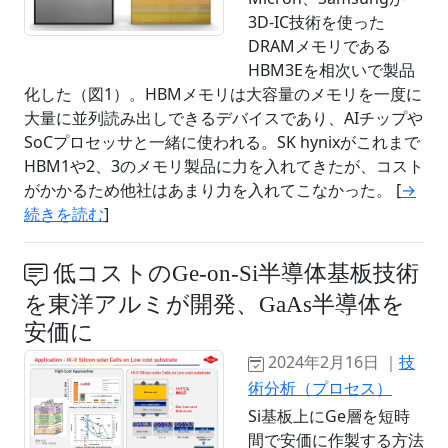
3D-IC技術を使った
DRAMメモリである
HBM3Eを相次いで製品
化した（図1）。HBMメモリは大容量のメモリを一度に
大量に並列読み出しできるデバイスであり、AIチップや
SoCプロセッサと一緒に使われる。SK hynixがこれまで
HBM1や2、3のメモリ製品に力を入れてきたが、コスト
がかかるため他社はあまり力を入れてこなかった。 [
→
続きを読む
]
低コストのGe-on-Si半導体基板技術
を東洋アルミが開発、GaAs半導体を
安価に
2024年2月16日 ｜
技
術分析（プロセス）
Si基板上にGe層を短時
間で安価に作製する方法