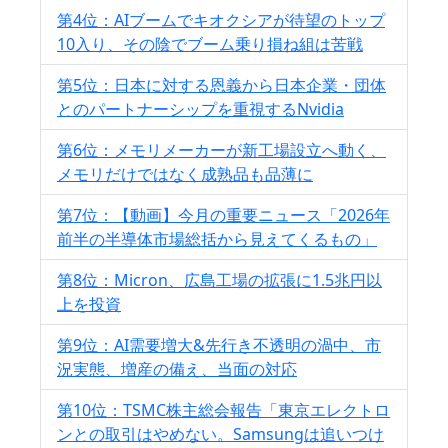
第4位：AIブームでキオクシアが待望のトップ
10入り、その陰でブーム乗り損ね組は苦戦
第5位：日本に対する恩義から日本企業・団体
とのパートナーシップを重視するNvidia
第6位：メモリメーカーが新工場設立へ動く、
メモリだけではなく成熟品も品薄に
第7位：【動画】今月の重要ニュース「2026年
前半の半導体市場総括から見えてくるもの」
第8位：Micron、広島工場の拡張に1.5兆円以
上を投資
第9位：AI需要増大&先行き不透明の渦中、市
況実態、増産の備え、当面の対応
第10位：TSMC株主総会報告「東京エレクトロ
ンとの取引はやめない。Samsungは追いつけ