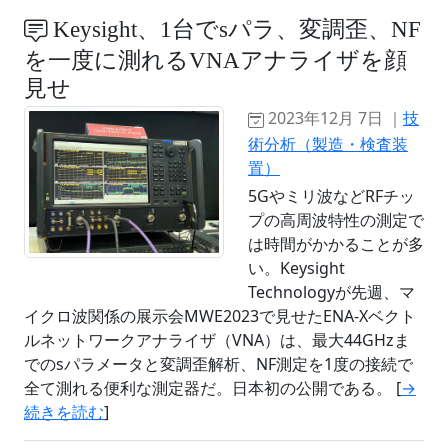
Keysight、1台でsパラ、変調歪、NF
を一度に測れるVNAアナライザを顔
見せ
2023年12月 7日 ｜
技
術分析（製造・検査装
置）
5Gやミリ波などRFチッ
プの高周波特性の測定で
は時間がかかることが多
い。Keysight
Technologyが先週、マ
イクロ波関係の展示会MWE2023で見せたENA-Xベクト
ルネットワークアナライザ（VNA）は、最大44GHzま
でのsパラメータと変調歪解析、NF測定を1度の接続で
全て測れる便利な測定器だ。日本初の公開である。 [
→
続きを読む
]