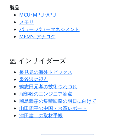
製品
MCU･MPU･APU
メモリ
パワー･パワーマネジメント
MEMS･アナログ
インサイダーズ
長見晃の海外トピックス
泉谷渉の視点
鴨志田元孝の技術つれづれ
服部毅のエンジニア論点
岡島義憲の集積回路の明日に向けて
山田周平の中国・台湾レポート
津田建二の取材手帳