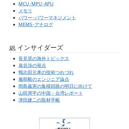
MCU･MPU･APU
メモリ
パワー･パワーマネジメント
MEMS･アナログ
インサイダーズ
長見晃の海外トピックス
泉谷渉の視点
鴨志田元孝の技術つれづれ
服部毅のエンジニア論点
岡島義憲の集積回路の明日に向けて
山田周平の中国・台湾レポート
津田建二の取材手帳