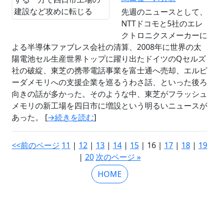
先週のニュースとして、
NTTドコモと5社のエレ
クトロニクスメーカーに
よる半導体ファブレス会社の清算、2008年に世界の太
陽電池セル生産世界トップに躍り出たドイツのQセルズ
社の破綻、東芝の携帯電話事業を富士通へ売却、エルピ
ーダメモリへの支援企業を巡るうわさ話、といった後ろ
向きの話が多かった。そのような中、東芝がフラッシュ
メモリの新工場を四日市に増設という明るいニュースが
あった。 [
→続きを読む
]
<<前のページ
11
|
12
|
13
|
14
|
15
| 16 |
17
|
18
|
19
|
20
次のページ »
HOME