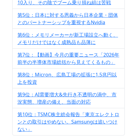
10入り、その陰でブーム乗り損ね組は苦戦
第5位：日本に対する恩義から日本企業・団体
とのパートナーシップを重視するNvidia
第6位：メモリメーカーが新工場設立へ動く、
メモリだけではなく成熟品も品薄に
第7位：【動画】今月の重要ニュース「2026年
前半の半導体市場総括から見えてくるもの」
第8位：Micron、広島工場の拡張に1.5兆円以
上を投資
第9位：AI需要増大&先行き不透明の渦中、市
況実態、増産の備え、当面の対応
第10位：TSMC株主総会報告「東京エレクトロ
ンとの取引はやめない。Samsungは追いつけ
ない」