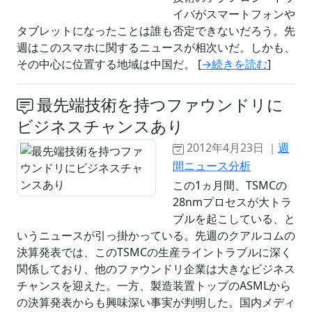
イバがスマートフォンや
タブレットになったことは誰も否定できないだろう。先
週はこのスマホに関するニュースが相次いだ。しかも、
その中心に位置する地域は中国だ。 [
→続きを読む
]
最先端技術を持つファウンドリに
ビジネスチャンスあり
2012年4月23日 ｜
週
間ニュース分析
この1ヵ月間、TSMCの
28nmプロセスが大トラ
ブルを起こしている、と
いうニュースが引っ掛かっている。先週のクアルコムの
決算発表では、このTSMCの生産ライントラブルに深く
関係しており、他のファウンドリ企業は大きなビジネス
チャンスを迎えた。一方、製造装置トップのASMLから
の決算発表からも興味深い事実が判明した。国内メディ