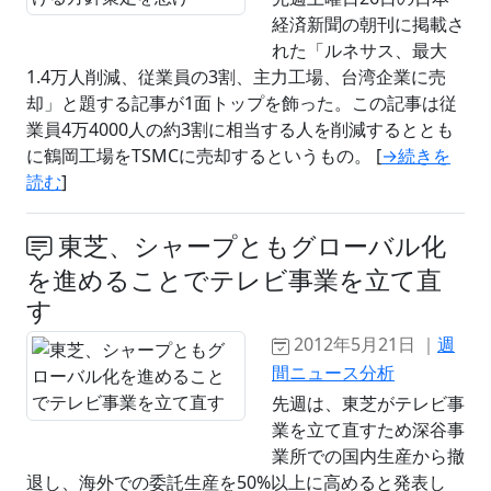
経済新聞の朝刊に掲載さ
れた「ルネサス、最大
1.4万人削減、従業員の3割、主力工場、台湾企業に売
却」と題する記事が1面トップを飾った。この記事は従
業員4万4000人の約3割に相当する人を削減するととも
に鶴岡工場をTSMCに売却するというもの。 [
→続きを
読む
]
東芝、シャープともグローバル化
を進めることでテレビ事業を立て直
す
2012年5月21日 ｜
週
間ニュース分析
先週は、東芝がテレビ事
業を立て直すため深谷事
業所での国内生産から撤
退し、海外での委託生産を50%以上に高めると発表し