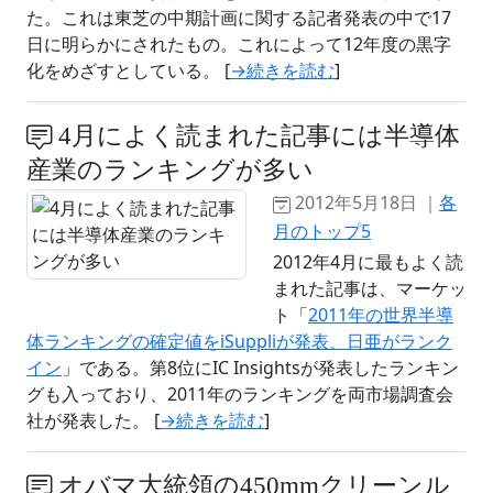
た。これは東芝の中期計画に関する記者発表の中で17
日に明らかにされたもの。これによって12年度の黒字
化をめざすとしている。 [
→続きを読む
]
4月によく読まれた記事には半導体
産業のランキングが多い
2012年5月18日 ｜
各
月のトップ5
2012年4月に最もよく読
まれた記事は、マーケッ
ト「
2011年の世界半導
体ランキングの確定値をiSuppliが発表、日亜がランク
イン
」である。第8位にIC Insightsが発表したランキン
グも入っており、2011年のランキングを両市場調査会
社が発表した。 [
→続きを読む
]
オバマ大統領の450mmクリーンル