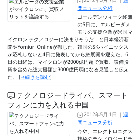
2012年5月 7日 ｜
週
間ニュース分析
ゴールデンウィーク終盤
の5日に、エルピーダメ
モリの支援企業が米国マ
イクロン テクノロジーに決まりそうだ、と日本経済新
聞やYomiuri Onlineが報じた。韓国のSKハイニックス
が応札しないと4日に発表してから急展開を迎えた。6
日の日経は、マイクロンが2000億円超で買収、設備投
資を含めた総支援額は3000億円弱になる見通しと伝え
た。 [
→続きを読む
]
テクノロジードライバ、スマート
フォンに力を入れる中国
2012年5月 1日 ｜
週
間ニュース分析
今や、エレクトロニクス
技術のテクノロジードラ