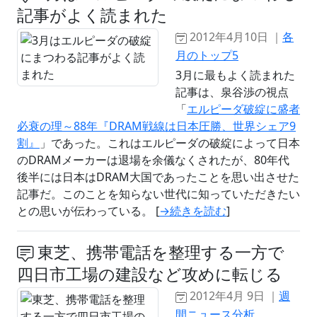
記事がよく読まれた
2012年4月10日 ｜
各
月のトップ5
3月に最もよく読まれた
記事は、泉谷渉の視点
「
エルピーダ破綻に盛者
必衰の理～88年『DRAM戦線は日本圧勝、世界シェア9
割』
」であった。これはエルピーダの破綻によって日本
のDRAMメーカーは退場を余儀なくされたが、80年代
後半には日本はDRAM大国であったことを思い出させた
記事だ。このことを知らない世代に知っていただきたい
との思いが伝わっている。 [
→続きを読む
]
東芝、携帯電話を整理する一方で
四日市工場の建設など攻めに転じる
2012年4月 9日 ｜
週
間ニュース分析