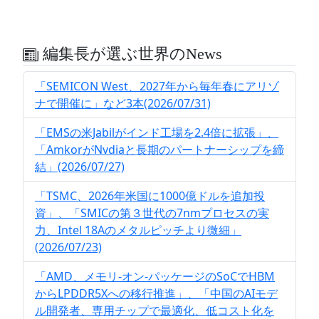
編集長が選ぶ世界のNews
「SEMICON West、2027年から毎年春にアリゾ
ナで開催に」など3本(2026/07/31)
「EMSの米Jabilがインド工場を2.4倍に拡張」、
「AmkorがNvdiaと長期のパートナーシップを締
結」(2026/07/27)
「TSMC、2026年米国に1000億ドルを追加投
資」、「SMICの第３世代の7nmプロセスの実
力、Intel 18Aのメタルピッチより微細」
(2026/07/23)
「AMD、メモリ-オン-パッケージのSoCでHBM
からLPDDR5Xへの移行推進」、「中国のAIモデ
ル開発者、専用チップで最適化、低コスト化を