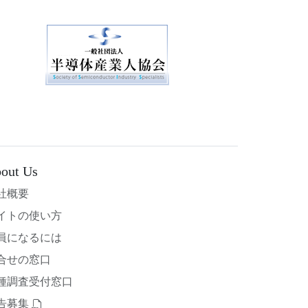
out Us
社概要
イトの使い方
員になるには
合せの窓口
種調査受付窓口
告募集