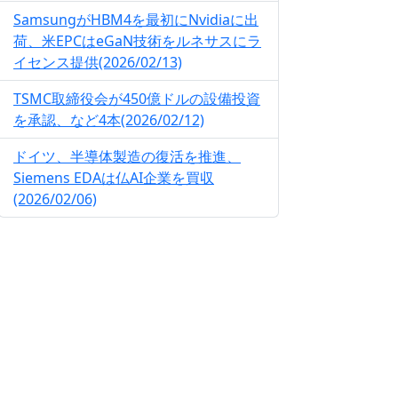
SamsungがHBM4を最初にNvidiaに出
荷、米EPCはeGaN技術をルネサスにラ
イセンス提供(2026/02/13)
TSMC取締役会が450億ドルの設備投資
を承認、など4本(2026/02/12)
ドイツ、半導体製造の復活を推進、
Siemens EDAは仏AI企業を買収
(2026/02/06)