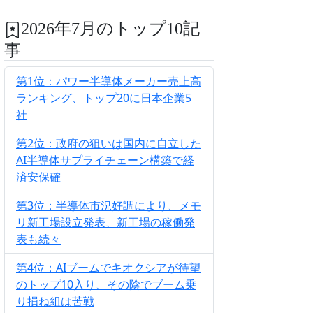
2026年7月のトップ10記
事
第1位：パワー半導体メーカー売上高
ランキング、トップ20に日本企業5
社
第2位：政府の狙いは国内に自立した
AI半導体サプライチェーン構築で経
済安保確
第3位：半導体市況好調により、メモ
リ新工場設立発表、新工場の稼働発
表も続々
第4位：AIブームでキオクシアが待望
のトップ10入り、その陰でブーム乗
り損ね組は苦戦