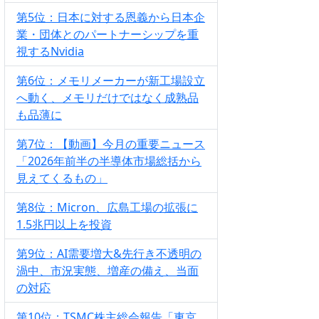
第5位：日本に対する恩義から日本企
業・団体とのパートナーシップを重
視するNvidia
第6位：メモリメーカーが新工場設立
へ動く、メモリだけではなく成熟品
も品薄に
第7位：【動画】今月の重要ニュース
「2026年前半の半導体市場総括から
見えてくるもの」
第8位：Micron、広島工場の拡張に
1.5兆円以上を投資
第9位：AI需要増大&先行き不透明の
渦中、市況実態、増産の備え、当面
の対応
第10位：TSMC株主総会報告「東京