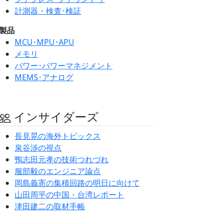
計測器・検査･検証
製品
MCU･MPU･APU
メモリ
パワー･パワーマネジメント
MEMS･アナログ
インサイダーズ
長見晃の海外トピックス
泉谷渉の視点
鴨志田元孝の技術つれづれ
服部毅のエンジニア論点
岡島義憲の集積回路の明日に向けて
山田周平の中国・台湾レポート
津田建二の取材手帳