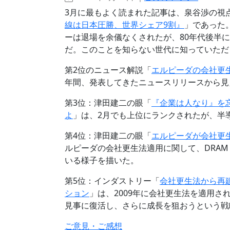
3月に最もよく読まれた記事は、泉谷渉の視
線は日本圧勝、世界シェア9割』
」であった
ーは退場を余儀なくされたが、80年代後半に
だ。このことを知らない世代に知っていただ
第2位のニュース解説「
エルピーダの会社更
年間、発表してきたニュースリリースから見
第3位：津田建二の眼「
『企業は人なり』を
よ
」は、2月でも上位にランクされたが、半
第4位：津田建二の眼「
エルピーダが会社更
ルピーダの会社更生法適用に関して、DRA
いる様子を描いた。
第5位：インダストリー「
会社更生法から再
ション
」は、2009年に会社更生法を適用
見事に復活し、さらに成長を狙おうという戦
ご意見・ご感想