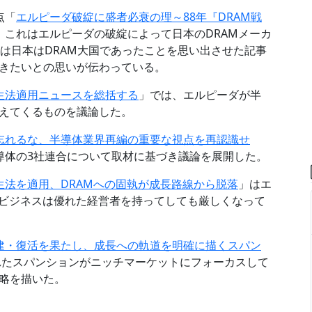
点「
エルピーダ破綻に盛者必衰の理～88年『DRAM戦
。これはエルピーダの破綻によって日本のDRAMメーカ
は日本はDRAM大国であったことを思い出させた記事
きたいとの思いが伝わっている。
生法適用ニュースを総括する
」では、エルピーダが半
えてくるものを議論した。
忘れるな、半導体業界再編の重要な視点を再認識せ
導体の3社連合について取材に基づき議論を展開した。
生法を適用、DRAMへの固執が成長路線から脱落
」はエ
Mビジネスは優れた経営者を持ってしても厳しくなって
建・復活を果たし、成長への軌道を明確に描くスパン
されたスパンションがニッチマーケットにフォーカスして
略を描いた。