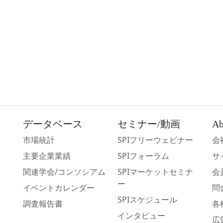
データベース
セミナー/動画
Ab
市場統計
SPIフリーウェビナー
会
主要企業業績
SPIフォーラム
サ
関連学会/コンソシアム
SPIマーケットセミナ
会
ー
イベントカレンダー
問
SPIスケジュール
調査報告書
各
インタビュー
広