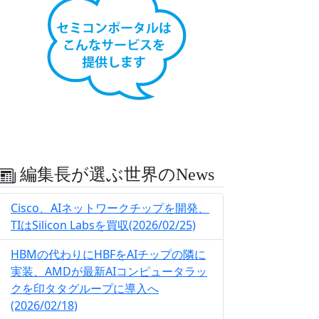
編集長が選ぶ世界のNews
Cisco、AIネットワークチップを開発、
TIはSilicon Labsを買収(2026/02/25)
HBMの代わりにHBFをAIチップの隣に
実装、AMDが最新AIコンピュータラッ
クを印タタグループに導入へ
(2026/02/18)