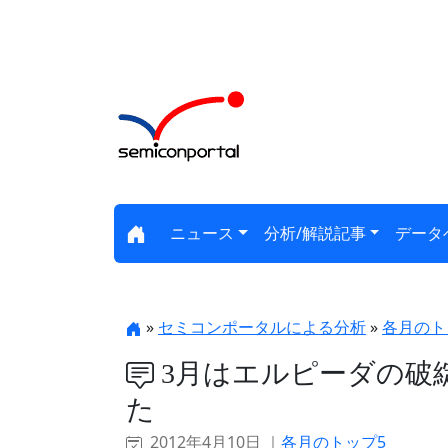
ニュース
分析/解説記事
データ
»
セミコンポータルによる分析
»
各月のト
3月はエルピーダの破
た
2012年4月10日 ｜
各月のトップ5