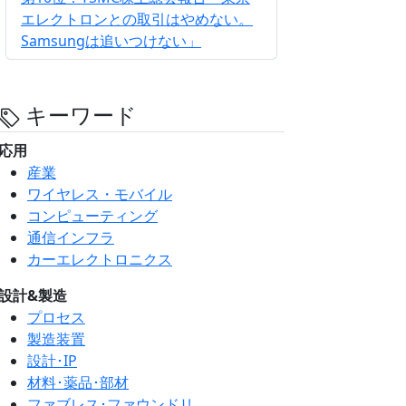
エレクトロンとの取引はやめない。
Samsungは追いつけない」
キーワード
応用
産業
ワイヤレス・モバイル
コンピューティング
通信インフラ
カーエレクトロニクス
設計&製造
プロセス
製造装置
設計･IP
材料･薬品･部材
ファブレス･ファウンドリ