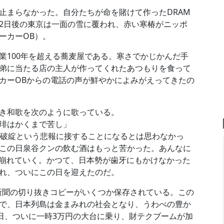
止まらなかった。自分たちが命を賭けて作ったDRAM
2日後の東京は一面の雪に覆われ、赤い寒椿がニッポ
ーカーOB）。
業100年を超える蕎麦屋である。寒さでかじかんだ手
弟に当たる店の主人が作ってくれたあつもりを食って
カーOBからの電話の声が鮮やかによみがえってきたの
き和歌を次のように歌っている。
琲はかくまで苦し」
ダ破綻という悲報に接することになるとは思わなかっ
この日泉谷クンの飲む酒はもっと苦かった。あんなに
て崩れていく。かつて、日本勢が歯牙にもかけなかった
れ、ついにこの日を迎えたのだ。
種新聞の切り抜きコピーがいくつか保存されている。この
で、日本列島は金まみれの社会となり、うわべの豊か
7日、ついに一時3万円の大台に乗り、財テクブームが加