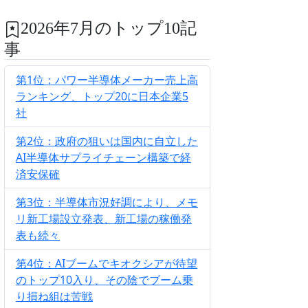
2026年7月のトップ10記
事
第1位：パワー半導体メーカー売上高
ランキング、トップ20に日本企業5
社
第2位：政府の狙いは国内に自立した
AI半導体サプライチェーン構築で経
済安保確
第3位：半導体市況好調により、メモ
リ新工場設立発表、新工場の稼働発
表も続々
第4位：AIブームでキオクシアが待望
のトップ10入り、その陰でブーム乗
り損ね組は苦戦