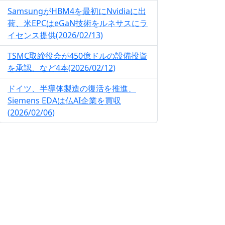
SamsungがHBM4を最初にNvidiaに出
荷、米EPCはeGaN技術をルネサスにラ
イセンス提供(2026/02/13)
TSMC取締役会が450億ドルの設備投資
を承認、など4本(2026/02/12)
ドイツ、半導体製造の復活を推進、
Siemens EDAは仏AI企業を買収
(2026/02/06)