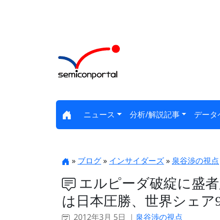
ニュース
分析/解説記事
データ
»
ブログ
»
インサイダーズ
»
泉谷渉の視点
エルピーダ破綻に盛者必
は日本圧勝、世界シェア
2012年3月 5日 ｜
泉谷渉の視点