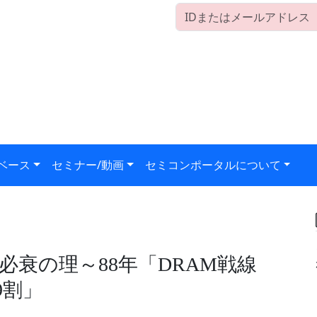
ベース
セミナー/動画
セミコンポータルについて
衰の理～88年「DRAM戦線
9割」