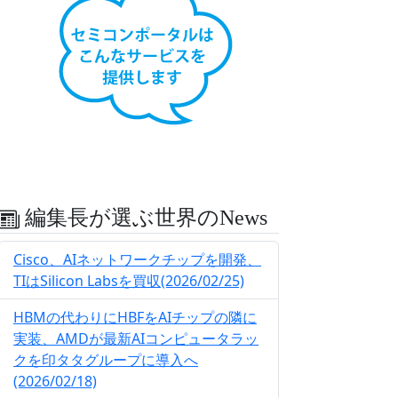
編集長が選ぶ世界のNews
Cisco、AIネットワークチップを開発、
TIはSilicon Labsを買収(2026/02/25)
HBMの代わりにHBFをAIチップの隣に
実装、AMDが最新AIコンピュータラッ
クを印タタグループに導入へ
(2026/02/18)