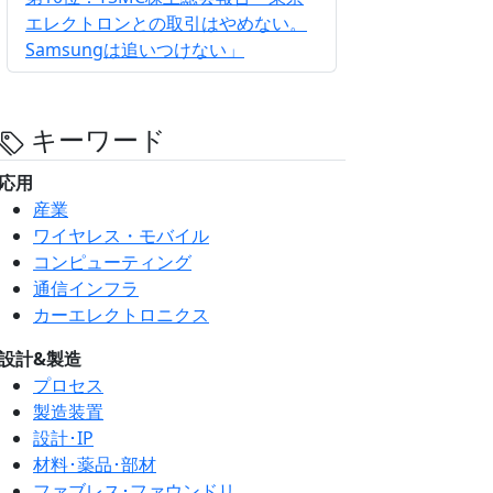
エレクトロンとの取引はやめない。
Samsungは追いつけない」
キーワード
応用
産業
ワイヤレス・モバイル
コンピューティング
通信インフラ
カーエレクトロニクス
設計&製造
プロセス
製造装置
設計･IP
材料･薬品･部材
ファブレス･ファウンドリ