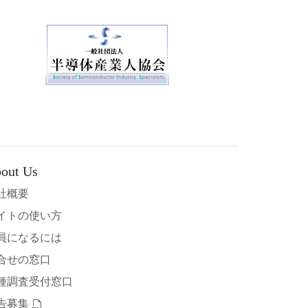
out Us
社概要
イトの使い方
員になるには
合せの窓口
種調査受付窓口
告募集