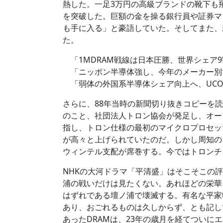
熱した。一足3万円の高級ブランドの靴下も
を突破した。巨額の金を操る銀行員や証券マ
も手に入る」と豪語していた。そしてまた、
た。
「1MDRAM戦線は日本圧勝、世界シェア9
「ニッポン半導体強し、今年のメーカー別
「弱体の外国系半導体シェア向上へ、UCOM
さらに、88年当時の新聞切り抜きコピーを読
のこと、社団法人トロン協会が発足し、オー
指し、トロン仕様の最初のマイクロプロセッ
が高々と上げられていたのだ。しかし周知の
ウィンテル支配が席巻する。今ではトロンチ
NHKの大河ドラマ「平清盛」はそこそこの
浦の戦いだけは見たくない。あれほどの栄華
はずれである壇ノ浦で壊滅する。有名な平家
あり、おごれるものは久しからず、とも記し
あったDRAMは、23年の歳月を経てついに