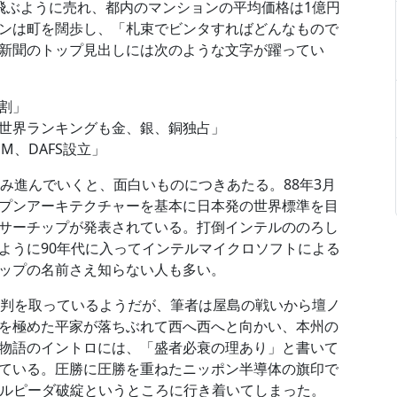
飛ぶように売れ、都内のマンションの平均価格は1億円
ンは町を闊歩し、「札束でビンタすればどんなもので
新聞のトップ見出しには次のような文字が躍ってい
割」
世界ランキングも金、銀、銅独占」
、DAFS設立」
み進んでいくと、面白いものにつきあたる。88年3月
プンアーキテクチャーを基本に日本発の世界標準を目
サーチップが発表されている。打倒インテルののろし
ように90年代に入ってインテルマイクロソフトによる
ップの名前さえ知らない人も多い。
評判を取っているようだが、筆者は屋島の戦いから壇ノ
を極めた平家が落ちぶれて西へ西へと向かい、本州の
物語のイントロには、「盛者必衰の理あり」と書いて
ている。圧勝に圧勝を重ねたニッポン半導体の旗印で
エルピーダ破綻というところに行き着いてしまった。