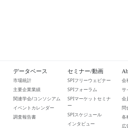
データベース
セミナー/動画
Ab
市場統計
SPIフリーウェビナー
会
主要企業業績
SPIフォーラム
サ
関連学会/コンソシアム
SPIマーケットセミナ
会
ー
イベントカレンダー
問
SPIスケジュール
調査報告書
各
インタビュー
広