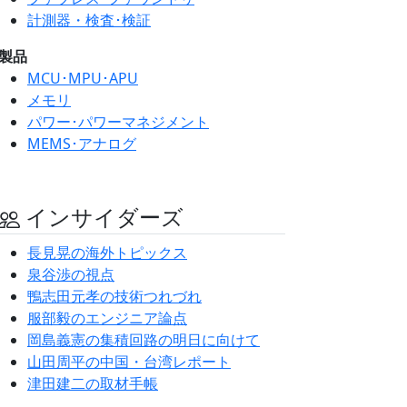
計測器・検査･検証
製品
MCU･MPU･APU
メモリ
パワー･パワーマネジメント
MEMS･アナログ
インサイダーズ
長見晃の海外トピックス
泉谷渉の視点
鴨志田元孝の技術つれづれ
服部毅のエンジニア論点
岡島義憲の集積回路の明日に向けて
山田周平の中国・台湾レポート
津田建二の取材手帳