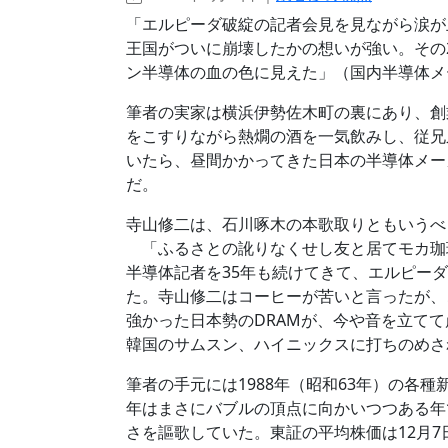
「エルピーダ破綻の記者会見を見ながら涙が
王国がついに崩壊したかの想いが強い。その
ン半導体の血の色に見えた」（国内半導体メ
筆者の実家は横浜伊勢佐木町の裏にあり、創
をこすりながら熱燗の酒を一気飲みし、従兄
いたら、昼間かかってきた日本の半導体メー
だ。
寺山修二は、石川啄木の本歌取りともいうべ
「ふるさとの訛りなくせし友と居てモカ珈
半導体記者を35年も続けてきて、エルピー
た。寺山修二はコーヒーが苦いと言ったが、
強かった日本勢のDRAMが、今や音を立て
韓国のサムスン、ハイニックスに打ちのめさ
筆者の手元には1988年（昭和63年）の各
年はまさにバブルの頂点に向かいつつある年
さを謳歌していた。東証の平均株価は12月