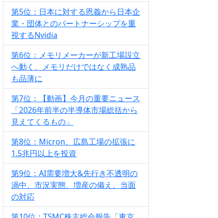
第5位：日本に対する恩義から日本企
業・団体とのパートナーシップを重
視するNvidia
第6位：メモリメーカーが新工場設立
へ動く、メモリだけではなく成熟品
も品薄に
第7位：【動画】今月の重要ニュース
「2026年前半の半導体市場総括から
見えてくるもの」
第8位：Micron、広島工場の拡張に
1.5兆円以上を投資
第9位：AI需要増大&先行き不透明の
渦中、市況実態、増産の備え、当面
の対応
第10位：TSMC株主総会報告「東京