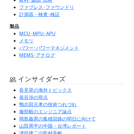
ファブレス･ファウンドリ
計測器・検査･検証
製品
MCU･MPU･APU
メモリ
パワー･パワーマネジメント
MEMS･アナログ
インサイダーズ
長見晃の海外トピックス
泉谷渉の視点
鴨志田元孝の技術つれづれ
服部毅のエンジニア論点
岡島義憲の集積回路の明日に向けて
山田周平の中国・台湾レポート
津田建二の取材手帳