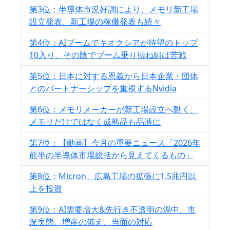
第3位：半導体市況好調により、メモリ新工場
設立発表、新工場の稼働発表も続々
第4位：AIブームでキオクシアが待望のトップ
10入り、その陰でブーム乗り損ね組は苦戦
第5位：日本に対する恩義から日本企業・団体
とのパートナーシップを重視するNvidia
第6位：メモリメーカーが新工場設立へ動く、
メモリだけではなく成熟品も品薄に
第7位：【動画】今月の重要ニュース「2026年
前半の半導体市場総括から見えてくるもの」
第8位：Micron、広島工場の拡張に1.5兆円以
上を投資
第9位：AI需要増大&先行き不透明の渦中、市
況実態、増産の備え、当面の対応