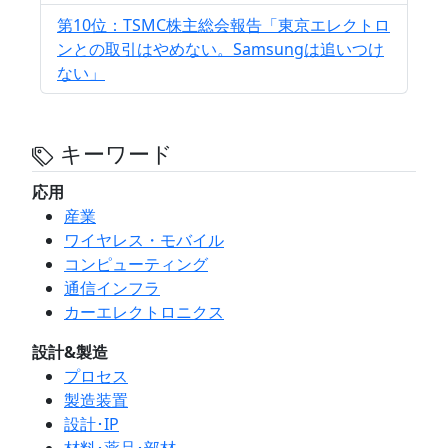
第10位：TSMC株主総会報告「東京エレクトロ
ンとの取引はやめない。Samsungは追いつけ
ない」
キーワード
応用
産業
ワイヤレス・モバイル
コンピューティング
通信インフラ
カーエレクトロニクス
設計&製造
プロセス
製造装置
設計･IP
材料･薬品･部材