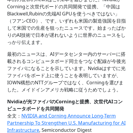
Corningと次世代ボードの共同開発で提携、「中国は
Blackwell,Rubinの先端AI GPUを使うべきではない」
（フアンCEO）、です。いずれも米国の製造強国を目指
して米国での生産を狙ったニュースです。始まったばか
りのAI技術で日本が遅れないように世界のニュースをし
っかり伝えます。
最初のニュースは、AIデータセンター内のサーバーに搭
載されるコンピュータボード同士をつなぐ配線が今後光
ファイバになることを示しています。Nvidiaはすでに光
ファイバをボード上に使うことを表明していますが、
IOWN構想のNTTグループではなく、Corningを選びま
した。メイドインアメリカ戦略に従うためでしょう。
Nvidiaが光ファイバのCorningと提携、次世代AIコン
ピュータボードを共同開発
全文：
NVIDIA and Corning Announce Long-Term
Partnership To Strengthen U.S. Manufacturing for AI
Infrastructure
, Semiconductor Digest