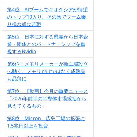
第4位：AIブームでキオクシアが待望
のトップ10入り、その陰でブーム乗
り損ね組は苦戦
第5位：日本に対する恩義から日本企
業・団体とのパートナーシップを重
視するNvidia
第6位：メモリメーカーが新工場設立
へ動く、メモリだけではなく成熟品
も品薄に
第7位：【動画】今月の重要ニュース
「2026年前半の半導体市場総括から
見えてくるもの」
第8位：Micron、広島工場の拡張に
1.5兆円以上を投資