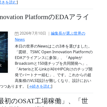
続きを読む
]
ovation PlatformのEDAアライ
2026年7月10日 ｜
編集長が選ぶ世界の
News
本日の世界のNewsはこの3本を選びました。
「図研、TSMC Open Innovation Platformの
EDAアライアンスに参加」、「Appleが
Broadcomと150億チップを共同開発へ」、
「ArterisとIC-LinkがAIやHPC向けのチップ開
発でパートナー組む」、です。これからの超
高集積のVLSI設計が難しくなり、設計におい
つあります。 [
→続きを読む
]
で最初のOSAT工場稼働」、「世