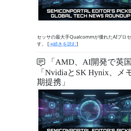
セッサの最大手Qualcommが優れたAIプロセ
す。 [
→続きを読む
]
「AMD、AI開発で英
「NvidiaとSK Hyni
期提携」