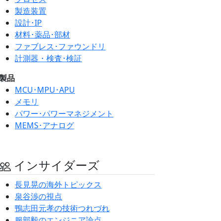
製造装置
設計･IP
材料･薬品･部材
ファブレス･ファウンドリ
計測器・検査･検証
製品
MCU･MPU･APU
メモリ
パワー･パワーマネジメント
MEMS･アナログ
インサイダーズ
長見晃の海外トピックス
泉谷渉の視点
鴨志田元孝の技術つれづれ
服部毅のエンジニア論点