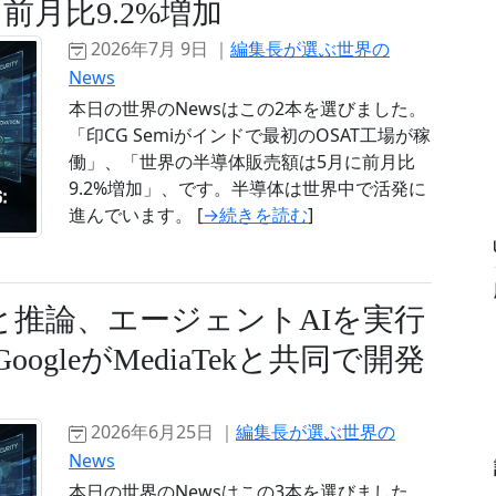
前月比9.2%増加
2026年7月 9日 ｜
編集長が選ぶ世界の
News
本日の世界のNewsはこの2本を選びました。
「印CG Semiがインドで最初のOSAT工場が稼
働」、「世界の半導体販売額は5月に前月比
9.2%増加」、です。半導体は世界中で活発に
進んでいます。 [
→続きを読む
]
と推論、エージェントAIを実行
oogleがMediaTekと共同で開発
2026年6月25日 ｜
編集長が選ぶ世界の
News
本日の世界のNewsはこの3本を選びました。