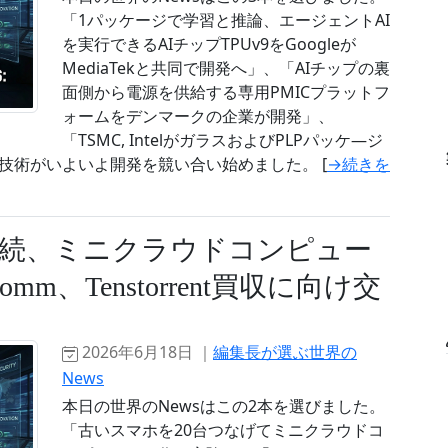
「1パッケージで学習と推論、エージェントAI
を実行できるAIチップTPUv9をGoogleが
MediaTekと共同で開発へ」、「AIチップの裏
面側から電源を供給する専用PMICプラットフ
ォームをデンマークの企業が開発」、
「TSMC, IntelがガラスおよびPLPパッケ―ジ
技術がいよいよ開発を競い合い始めました。 [
→続きを
続、ミニクラウドコンピュー
m、Tenstorrent買収に向け交
2026年6月18日 ｜
編集長が選ぶ世界の
News
本日の世界のNewsはこの2本を選びました。
「古いスマホを20台つなげてミニクラウドコ