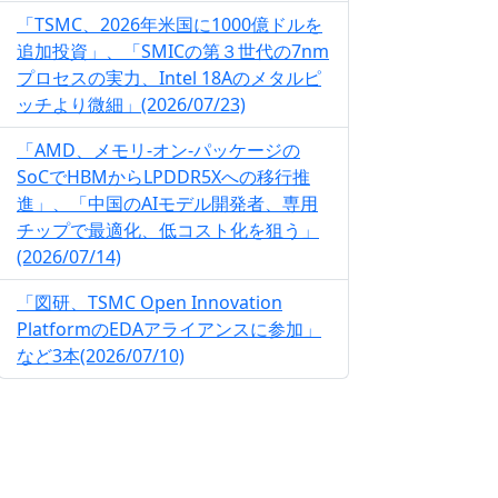
「TSMC、2026年米国に1000億ドルを
追加投資」、「SMICの第３世代の7nm
プロセスの実力、Intel 18Aのメタルピ
ッチより微細」(2026/07/23)
「AMD、メモリ-オン-パッケージの
SoCでHBMからLPDDR5Xへの移行推
進」、「中国のAIモデル開発者、専用
チップで最適化、低コスト化を狙う」
(2026/07/14)
「図研、TSMC Open Innovation
PlatformのEDAアライアンスに参加」
など3本(2026/07/10)