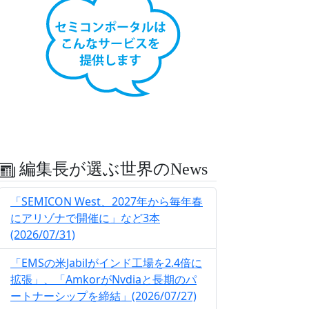
編集長が選ぶ世界のNews
「SEMICON West、2027年から毎年春
にアリゾナで開催に」など3本
(2026/07/31)
「EMSの米Jabilがインド工場を2.4倍に
拡張」、「AmkorがNvdiaと長期のパ
ートナーシップを締結」(2026/07/27)