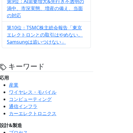
第9位：AI需要増大&先行き不透明の
渦中、市況実態、増産の備え、当面
の対応
第10位：TSMC株主総会報告「東京
エレクトロンとの取引はやめない。
Samsungは追いつけない」
キーワード
応用
産業
ワイヤレス・モバイル
コンピューティング
通信インフラ
カーエレクトロニクス
設計&製造
プロセス