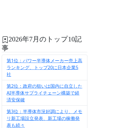
2026年7月のトップ10記
事
第1位：パワー半導体メーカー売上高
ランキング、トップ20に日本企業5
社
第2位：政府の狙いは国内に自立した
AI半導体サプライチェーン構築で経
済安保確
第3位：半導体市況好調により、メモ
リ新工場設立発表、新工場の稼働発
表も続々