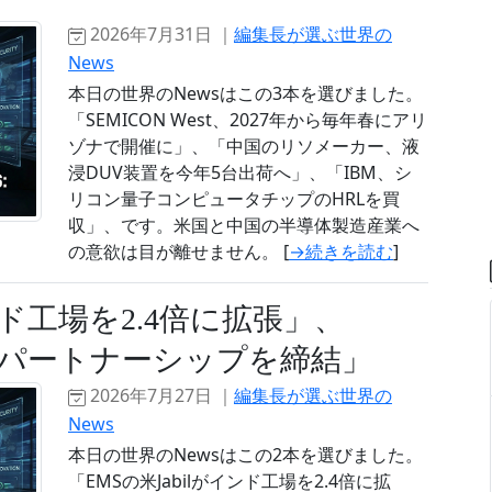
2026年7月31日 ｜
編集長が選ぶ世界の
News
本日の世界のNewsはこの3本を選びました。
「SEMICON West、2027年から毎年春にアリ
ゾナで開催に」、「中国のリソメーカー、液
浸DUV装置を今年5台出荷へ」、「IBM、シ
リコン量子コンピュータチップのHRLを買
収」、です。米国と中国の半導体製造産業へ
の意欲は目が離せません。 [
→続きを読む
]
ンド工場を2.4倍に拡張」、
長期のパートナーシップを締結」
2026年7月27日 ｜
編集長が選ぶ世界の
News
本日の世界のNewsはこの2本を選びました。
「EMSの米Jabilがインド工場を2.4倍に拡