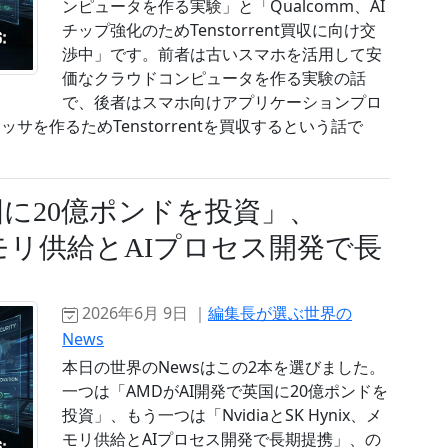
ンピュータを作る実験」と「Qualcomm、AI
チップ強化のためTenstorrent買収に向け交
渉中」です。前者は古いスマホを活用して安
価なクラウドコンピュータを作る実験の話
で、後者はスマホ向けアプリケーションプロ
ッサを作るためTenstorrentを買収するという話で
国に20億ポンドを投資」、
x、メモリ供給とAIプロセス開発で長
2026年6月 9日 ｜
編集長が選ぶ世界の
News
本日の世界のNewsはこの2本を選びました。
一つは「AMDがAI開発で英国に20億ポンドを
投資」、もう一つは「NvidiaとSK Hynix、メ
モリ供給とAIプロセス開発で長期提携」、の