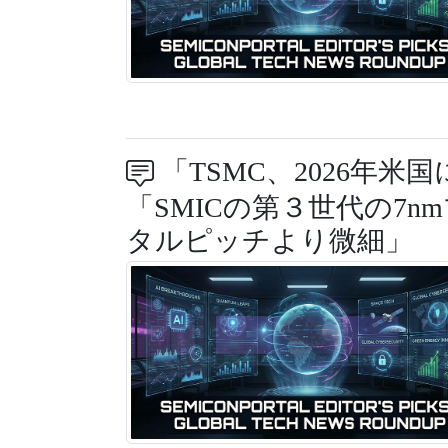
「TSMC、2026年米
「SMICの第３世代の7nm
タルピッチより微細」