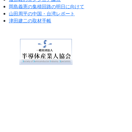
岡島義憲の集積回路の明日に向けて
山田周平の中国・台湾レポート
津田建二の取材手帳