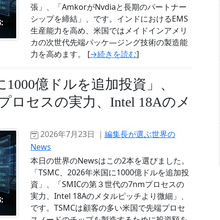
張」、「AmkorがNvdiaと長期のパートナー
シップを締結」、です。インドにおけるEMS
生産能力を高め、米国ではメイドインアメリ
カの次世代先端パッケ―ジング技術の製造能
力を高めます。 [
→続きを読む
]
国に1000億ドルを追加投資」、
プロセスの実力、Intel 18Aのメ
2026年7月23日 ｜
編集長が選ぶ世界の
News
本日の世界のNewsはこの2本を選びました。
「TSMC、2026年米国に1000億ドルを追加投
資」、「SMICの第３世代の7nmプロセスの
実力、Intel 18Aのメタルピッチより微細」、
です。TSMCは顧客の多い米国で先端プロセ
スノードのチップを製造するために投資額を