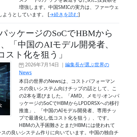
増強します。中国SMICの実力は、ファーウェ
達しようとしています。 [
→続きを読む
]
-パッケージのSoCでHBMから
」、「中国のAIモデル開発者、
コスト化を狙う」
2026年7月14日 ｜
編集長が選ぶ世界の
News
本日の世界のNewsは、コストパフォーマン
スの良いシステム向けチップの話として、こ
の2本を選びました。「AMD、メモリ-オン-パ
ッケージのSoCでHBMからLPDDR5Xへの移行
推進」、「中国のAIモデル開発者、専用チッ
プで最適化し低コスト化を狙う」、です。
HBMの入手困難さとまだHBMには使われて
マンスの良いシステム作りに向いています。中国の独自チ