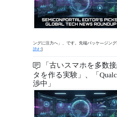
ングに注力へ」、です。先端パッケ―ジング
読む
]
「古いスマホを多数接
タを作る実験」、「Qualcom
渉中」