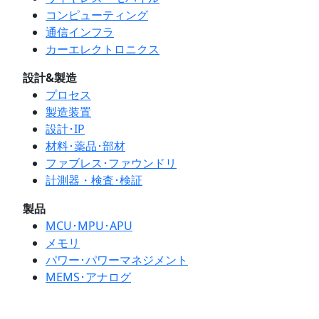
コンピューティング
通信インフラ
カーエレクトロニクス
設計&製造
プロセス
製造装置
設計･IP
材料･薬品･部材
ファブレス･ファウンドリ
計測器・検査･検証
製品
MCU･MPU･APU
メモリ
パワー･パワーマネジメント
MEMS･アナログ