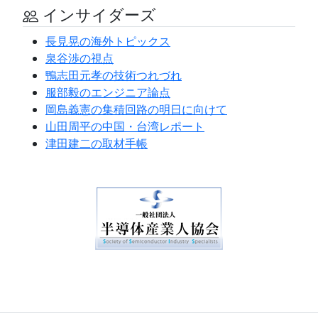
インサイダーズ
長見晃の海外トピックス
泉谷渉の視点
鴨志田元孝の技術つれづれ
服部毅のエンジニア論点
岡島義憲の集積回路の明日に向けて
山田周平の中国・台湾レポート
津田建二の取材手帳