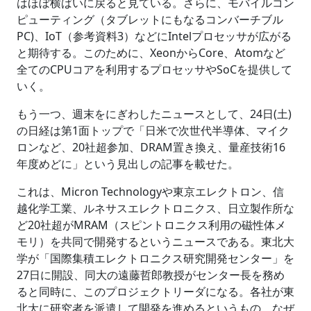
はほぼ横ばいに戻ると見ている。さらに、モバイルコン
ピューティング（タブレットにもなるコンバーチブル
PC)、IoT（参考資料3）などにIntelプロセッサが広がる
と期待する。このために、XeonからCore、Atomなど
全てのCPUコアを利用するプロセッサやSoCを提供して
いく。
もう一つ、週末をにぎわしたニュースとして、24日(土)
の日経は第1面トップで「日米で次世代半導体、マイク
ロンなど、20社超参加、DRAM置き換え、量産技術16
年度めどに」という見出しの記事を載せた。
これは、Micron Technologyや東京エレクトロン、信
越化学工業、ルネサスエレクトロニクス、日立製作所な
ど20社超がMRAM（スピントロニクス利用の磁性体メ
モリ）を共同で開発するというニュースである。東北大
学が「国際集積エレクトロニクス研究開発センター」を
27日に開設、同大の遠藤哲郎教授がセンター長を務め
ると同時に、このプロジェクトリーダになる。各社が東
北大に研究者を派遣して開発を進めるというもの。なぜ