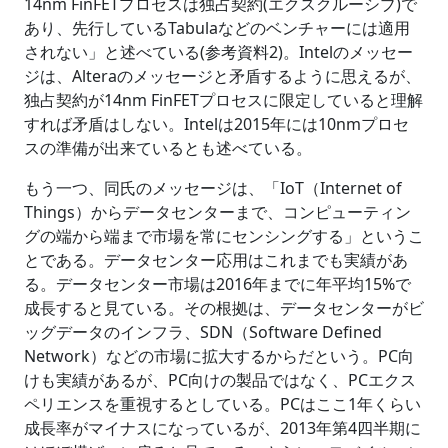
14nm FinFETプロセスは独占契約(エクスクルーシブ)で
あり、先行しているTabulaなどのベンチャーには適用
されない」と述べている(参考資料2)。Intelのメッセー
ジは、Alteraのメッセージと矛盾するように思えるが、
独占契約が14nm FinFETプロセスに限定していると理解
すれば矛盾はしない。Intelは2015年には10nmプロセ
スの準備が出来ているとも述べている。
もう一つ、同氏のメッセージは、「IoT（Internet of
Things）からデータセンターまで、コンピューティン
グの端から端まで市場を常にセンシングする」というこ
とである。データセンター応用はこれまでも実績があ
る。データセンター市場は2016年までに年平均15%で
成長すると見ている。その根拠は、データセンターがビ
ッグデータのインフラ、SDN（Software Defined
Network）などの市場に拡大するからだという。PC向
けも実績があるが、PC向けの製品ではなく、PCエクス
ペリエンスを重視するとしている。PCはここ1年くらい
成長率がマイナスになっているが、2013年第4四半期に