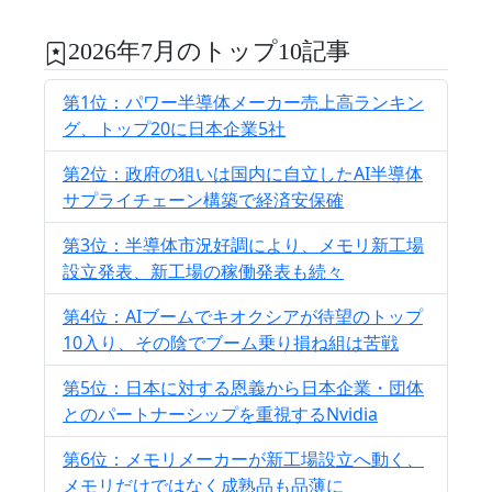
2026年7月のトップ10記事
第1位：パワー半導体メーカー売上高ランキン
グ、トップ20に日本企業5社
第2位：政府の狙いは国内に自立したAI半導体
サプライチェーン構築で経済安保確
第3位：半導体市況好調により、メモリ新工場
設立発表、新工場の稼働発表も続々
第4位：AIブームでキオクシアが待望のトップ
10入り、その陰でブーム乗り損ね組は苦戦
第5位：日本に対する恩義から日本企業・団体
とのパートナーシップを重視するNvidia
第6位：メモリメーカーが新工場設立へ動く、
メモリだけではなく成熟品も品薄に