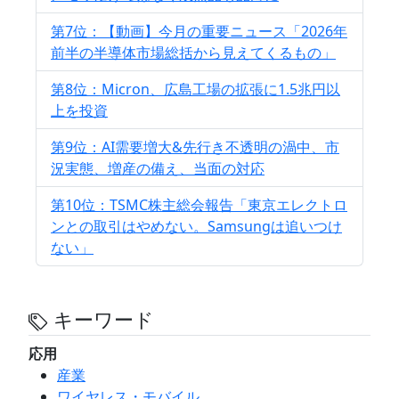
第7位：【動画】今月の重要ニュース「2026年
前半の半導体市場総括から見えてくるもの」
第8位：Micron、広島工場の拡張に1.5兆円以
上を投資
第9位：AI需要増大&先行き不透明の渦中、市
況実態、増産の備え、当面の対応
第10位：TSMC株主総会報告「東京エレクトロ
ンとの取引はやめない。Samsungは追いつけ
ない」
キーワード
応用
産業
ワイヤレス・モバイル