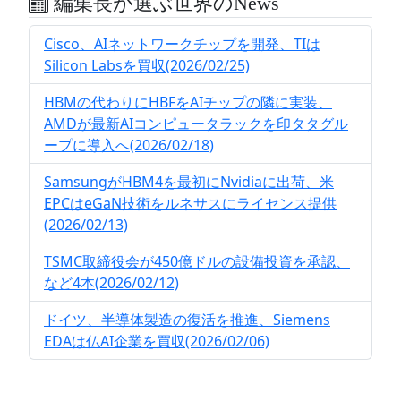
編集長が選ぶ世界のNews
Cisco、AIネットワークチップを開発、TIは
Silicon Labsを買収(2026/02/25)
HBMの代わりにHBFをAIチップの隣に実装、
AMDが最新AIコンピュータラックを印タタグル
ープに導入へ(2026/02/18)
SamsungがHBM4を最初にNvidiaに出荷、米
EPCはeGaN技術をルネサスにライセンス提供
(2026/02/13)
TSMC取締役会が450億ドルの設備投資を承認、
など4本(2026/02/12)
ドイツ、半導体製造の復活を推進、Siemens
EDAは仏AI企業を買収(2026/02/06)