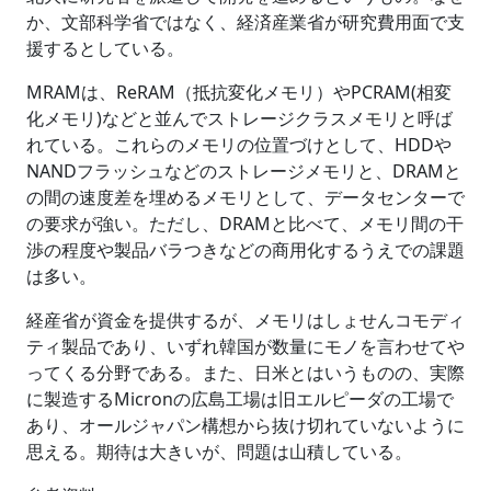
か、文部科学省ではなく、経済産業省が研究費用面で支
援するとしている。
MRAMは、ReRAM（抵抗変化メモリ）やPCRAM(相変
化メモリ)などと並んでストレージクラスメモリと呼ば
れている。これらのメモリの位置づけとして、HDDや
NANDフラッシュなどのストレージメモリと、DRAMと
の間の速度差を埋めるメモリとして、データセンターで
の要求が強い。ただし、DRAMと比べて、メモリ間の干
渉の程度や製品バラつきなどの商用化するうえでの課題
は多い。
経産省が資金を提供するが、メモリはしょせんコモディ
ティ製品であり、いずれ韓国が数量にモノを言わせてや
ってくる分野である。また、日米とはいうものの、実際
に製造するMicronの広島工場は旧エルピーダの工場で
あり、オールジャパン構想から抜け切れていないように
思える。期待は大きいが、問題は山積している。