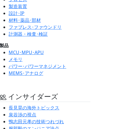
製造装置
設計･IP
材料･薬品･部材
ファブレス･ファウンドリ
計測器・検査･検証
製品
MCU･MPU･APU
メモリ
パワー･パワーマネジメント
MEMS･アナログ
インサイダーズ
長見晃の海外トピックス
泉谷渉の視点
鴨志田元孝の技術つれづれ
服部毅のエンジニア論点