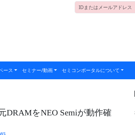
ベース
セミナー/動画
セミコンポータルについて
元DRAMをNEO Semiが動作確
ws