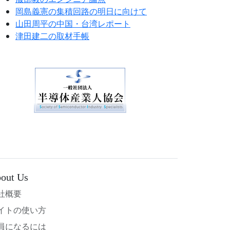
岡島義憲の集積回路の明日に向けて
山田周平の中国・台湾レポート
津田建二の取材手帳
out Us
社概要
イトの使い方
員になるには