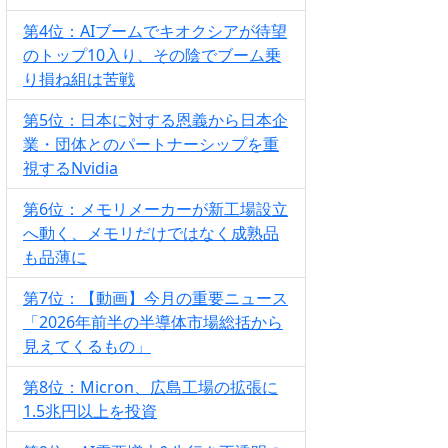
第4位：AIブームでキオクシアが待望
のトップ10入り、その陰でブーム乗
り損ね組は苦戦
第5位：日本に対する恩義から日本企
業・団体とのパートナーシップを重
視するNvidia
第6位：メモリメーカーが新工場設立
へ動く、メモリだけではなく成熟品
も品薄に
第7位：【動画】今月の重要ニュース
「2026年前半の半導体市場総括から
見えてくるもの」
第8位：Micron、広島工場の拡張に
1.5兆円以上を投資