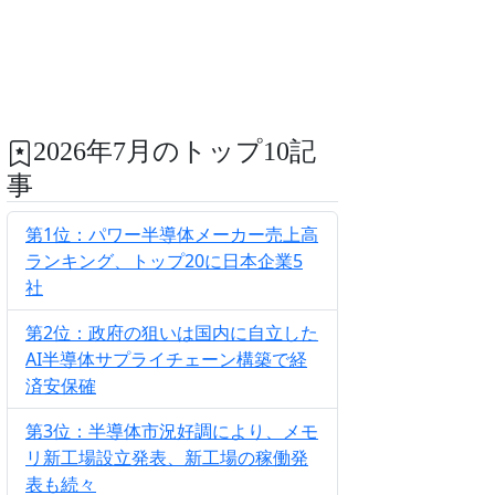
2026年7月のトップ10記
事
第1位：パワー半導体メーカー売上高
ランキング、トップ20に日本企業5
社
第2位：政府の狙いは国内に自立した
AI半導体サプライチェーン構築で経
済安保確
第3位：半導体市況好調により、メモ
リ新工場設立発表、新工場の稼働発
表も続々