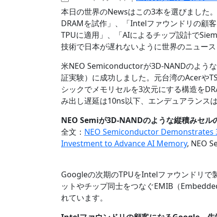
本日の世界のNewsはこの3本を選びました。「N
DRAMを試作」、「Intelファウンドリの顧
TPUに適用」、「AIによるチップ設計でSiem
技術で日本が遅れないように世界のニュース
米NEO Semiconductorが3D-NAN
証実験）に成功しました。元台湾のAcerやTS
シックでメモリセルを3次元にする構造をD
み出し遅延は10ns以下、エンデュアランスは
NEO Semiが3D-NANDのような縦積みセルの
全文：
NEO Semiconductor Demonstrates 3
Investment to Advance AI Memory
, NEO S
Googleの次期のTPUをIntelファウン
ットやチップ同士をつなぐEMIB（Embedded Mul
れています。