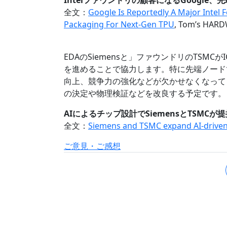
Intelファウンドリの顧客になるGoogle
全文：
Google Is Reportedly A Major Intel
Packaging For Next-Gen TPU
, Tom’s HAR
EDAのSiemensと」ファウンドリのTSM
を進めることで協力します。特に先端ノード
向上、競争力の強化などが欠かせなくなってき
の決定や物理検証などを改良する予定です。
AIによるチップ設計でSiemensとTSMCが
全文：
Siemens and TSMC expand AI-driven 
ご意見・ご感想