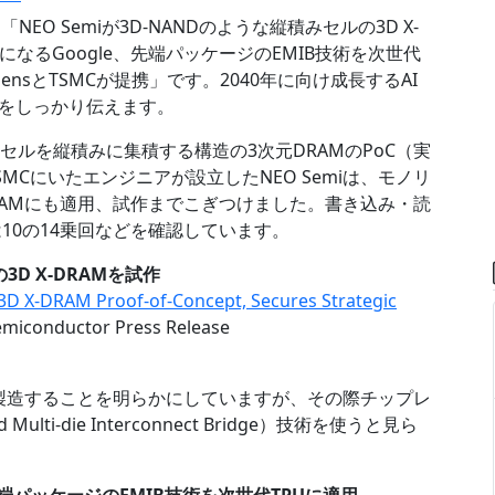
EO Semiが3D-NANDのような縦積みセルの3D X-
客になるGoogle、先端パッケージのEMIB技術を次世代
ensとTSMCが提携」です。2040年に向け成長するAI
をしっかり伝えます。
Dのようなセルを縦積みに集積する構造の3次元DRAMのPoC（実
MCにいたエンジニアが設立したNEO Semiは、モノリ
RAMにも適用、試作までこぎつけました。書き込み・読
10の14乗回などを確認しています。
3D X-DRAMを試作
D X-DRAM Proof-of-Concept, Secures Strategic
emiconductor Press Release
ドリで製造することを明らかにしていますが、その際チップレ
ti-die Interconnect Bridge）技術を使うと見ら