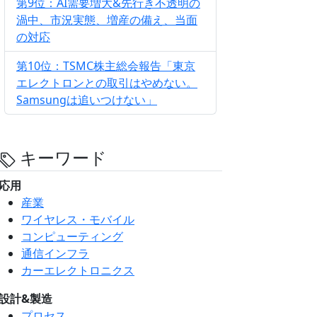
第9位：AI需要増大&先行き不透明の
渦中、市況実態、増産の備え、当面
の対応
第10位：TSMC株主総会報告「東京
エレクトロンとの取引はやめない。
Samsungは追いつけない」
キーワード
応用
産業
ワイヤレス・モバイル
コンピューティング
通信インフラ
カーエレクトロニクス
設計&製造
プロセス