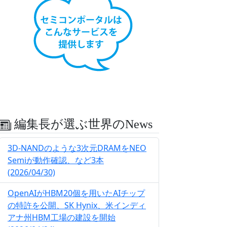
編集長が選ぶ世界のNews
3D-NANDのような3次元DRAMをNEO
Semiが動作確認、など3本
(2026/04/30)
OpenAIがHBM20個を用いたAIチップ
の特許を公開、SK Hynix、米インディ
アナ州HBM工場の建設を開始