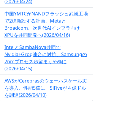
(2026/04/24)
中国YMTCがNANDフラッシュ武漢工場
で2棟新設する計画、Metaと
Broadcom、次世代AIインフラ向け
XPUを共同開発へ(2026/04/16)
IntelとSambaNova共同で
Nvidia+Groq連合に対抗、Samsungの
2nmプロセス歩留まり55%に
(2026/04/15)
AWSがCerebrasのウェーハスケールIC
を導入、性能5倍に、SiFiveが４億ドル
を調達(2026/04/10)