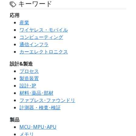
キーワード
応用
産業
ワイヤレス・モバイル
コンピューティング
通信インフラ
カーエレクトロニクス
設計&製造
プロセス
製造装置
設計･IP
材料･薬品･部材
ファブレス･ファウンドリ
計測器・検査･検証
製品
MCU･MPU･APU
メモリ