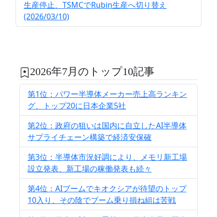
生産停止、TSMCでRubin生産へ切り替え
(2026/03/10)
2026年7月のトップ10記事
第1位：パワー半導体メーカー売上高ランキン
グ、トップ20に日本企業5社
第2位：政府の狙いは国内に自立したAI半導体
サプライチェーン構築で経済安保確
第3位：半導体市況好調により、メモリ新工場
設立発表、新工場の稼働発表も続々
第4位：AIブームでキオクシアが待望のトップ
10入り、その陰でブーム乗り損ね組は苦戦