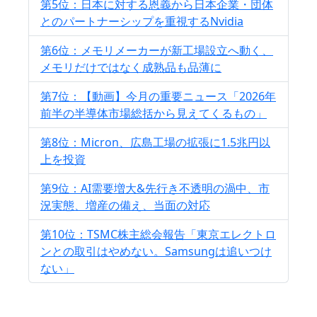
第5位：日本に対する恩義から日本企業・団体
とのパートナーシップを重視するNvidia
第6位：メモリメーカーが新工場設立へ動く、
メモリだけではなく成熟品も品薄に
第7位：【動画】今月の重要ニュース「2026年
前半の半導体市場総括から見えてくるもの」
第8位：Micron、広島工場の拡張に1.5兆円以
上を投資
第9位：AI需要増大&先行き不透明の渦中、市
況実態、増産の備え、当面の対応
第10位：TSMC株主総会報告「東京エレクトロ
ンとの取引はやめない。Samsungは追いつけ
ない」