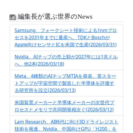
編集長が選ぶ世界のNews
Samsung、フォークシート技術による1nmプロ
セスを2031年までに量産へ、TDKとBoschが
Apple向けセンサとICを米国で生産(2026/03/31)
Nvidia、AIチップの売上額が2027年には1兆ドル
へ、他2本(2026/03/18)
Meta、4種類のAIチップMTIAを発表、英スター
トアップが宇宙空間で製造した半導体を評価す
る研究所を設立(2026/03/13)
米国装置メーカーと半導体メーカーの次世代プ
ロセスとメモリで共同開発相次ぐ(2026/03/12)
Lam Research、AI時代に向け3Dドライレジスト
技術を推進、Nvidia、中国向けGPU「H200」を