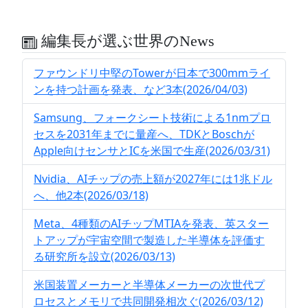
編集長が選ぶ世界のNews
ファウンドリ中堅のTowerが日本で300mmライ
ンを持つ計画を発表、など3本(2026/04/03)
Samsung、フォークシート技術による1nmプロ
セスを2031年までに量産へ、TDKとBoschが
Apple向けセンサとICを米国で生産(2026/03/31)
Nvidia、AIチップの売上額が2027年には1兆ドル
へ、他2本(2026/03/18)
Meta、4種類のAIチップMTIAを発表、英スター
トアップが宇宙空間で製造した半導体を評価す
る研究所を設立(2026/03/13)
米国装置メーカーと半導体メーカーの次世代プ
ロセスとメモリで共同開発相次ぐ(2026/03/12)