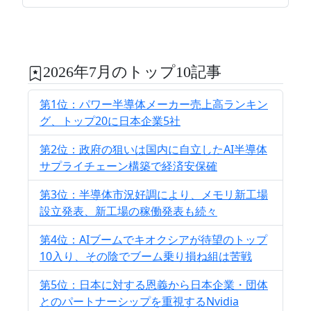
2026年7月のトップ10記事
第1位：パワー半導体メーカー売上高ランキン
グ、トップ20に日本企業5社
第2位：政府の狙いは国内に自立したAI半導体
サプライチェーン構築で経済安保確
第3位：半導体市況好調により、メモリ新工場
設立発表、新工場の稼働発表も続々
第4位：AIブームでキオクシアが待望のトップ
10入り、その陰でブーム乗り損ね組は苦戦
第5位：日本に対する恩義から日本企業・団体
とのパートナーシップを重視するNvidia