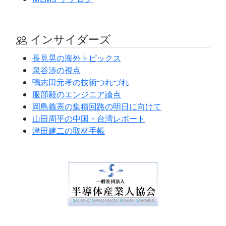
インサイダーズ
長見晃の海外トピックス
泉谷渉の視点
鴨志田元孝の技術つれづれ
服部毅のエンジニア論点
岡島義憲の集積回路の明日に向けて
山田周平の中国・台湾レポート
津田建二の取材手帳