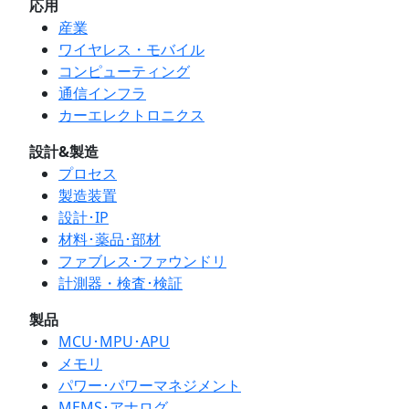
応用
産業
ワイヤレス・モバイル
コンピューティング
通信インフラ
カーエレクトロニクス
設計&製造
プロセス
製造装置
設計･IP
材料･薬品･部材
ファブレス･ファウンドリ
計測器・検査･検証
製品
MCU･MPU･APU
メモリ
パワー･パワーマネジメント
MEMS･アナログ