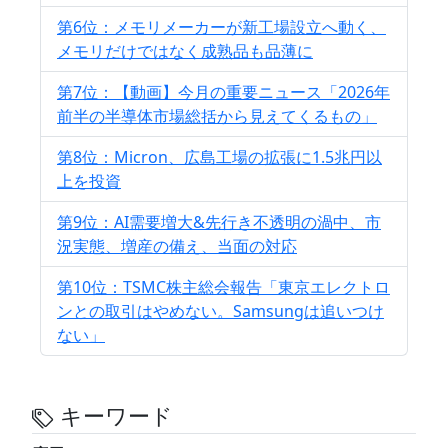
第6位：メモリメーカーが新工場設立へ動く、
メモリだけではなく成熟品も品薄に
第7位：【動画】今月の重要ニュース「2026年
前半の半導体市場総括から見えてくるもの」
第8位：Micron、広島工場の拡張に1.5兆円以
上を投資
第9位：AI需要増大&先行き不透明の渦中、市
況実態、増産の備え、当面の対応
第10位：TSMC株主総会報告「東京エレクトロ
ンとの取引はやめない。Samsungは追いつけ
ない」
キーワード