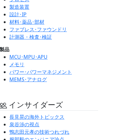
製造装置
設計･IP
材料･薬品･部材
ファブレス･ファウンドリ
計測器・検査･検証
製品
MCU･MPU･APU
メモリ
パワー･パワーマネジメント
MEMS･アナログ
インサイダーズ
長見晃の海外トピックス
泉谷渉の視点
鴨志田元孝の技術つれづれ
服部毅のエンジニア論点