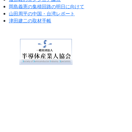
岡島義憲の集積回路の明日に向けて
山田周平の中国・台湾レポート
津田建二の取材手帳