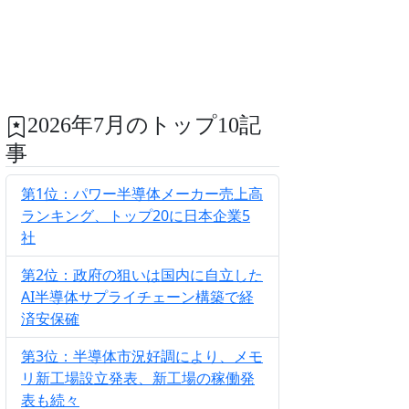
2026年7月のトップ10記
事
第1位：パワー半導体メーカー売上高
ランキング、トップ20に日本企業5
社
第2位：政府の狙いは国内に自立した
AI半導体サプライチェーン構築で経
済安保確
第3位：半導体市況好調により、メモ
リ新工場設立発表、新工場の稼働発
表も続々