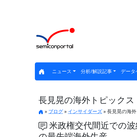
ニュース
分析/解説記事
データ
長見晃の海外トピックス
»
ブログ
»
インサイダーズ
» 長見晃の海
米政権交代間近での波紋
の最先端海外生産