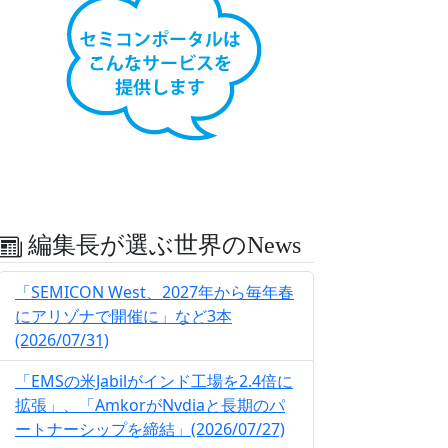
編集長が選ぶ世界のNews
「SEMICON West、2027年から毎年春
にアリゾナで開催に」など3本
(2026/07/31)
「EMSの米Jabilがインド工場を2.4倍に
拡張」、「AmkorがNvdiaと長期のパ
ートナーシップを締結」(2026/07/27)