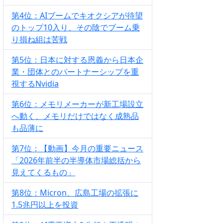
第4位：AIブームでキオクシアが待望
のトップ10入り、その陰でブーム乗
り損ね組は苦戦
第5位：日本に対する恩義から日本企
業・団体とのパートナーシップを重
視するNvidia
第6位：メモリメーカーが新工場設立
へ動く、メモリだけではなく成熟品
も品薄に
第7位：【動画】今月の重要ニュース
「2026年前半の半導体市場総括から
見えてくるもの」
第8位：Micron、広島工場の拡張に
1.5兆円以上を投資