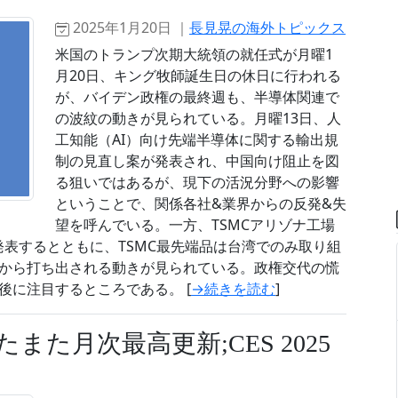
2025年1月20日 ｜
長見晃の海外トピックス
米国のトランプ次期大統領の就任式が月曜1
月20日、キング牧師誕生日の休日に行われる
が、バイデン政権の最終週も、半導体関連で
の波紋の動きが見られている。月曜13日、人
工知能（AI）向け先端半導体に関する輸出規
制の見直し案が発表され、中国向け阻止を図
る狙いではあるが、現下の活況分野への影響
ということで、関係各社&業界からの反発&失
望を呼んでいる。一方、TSMCアリゾナ工場
発表するとともに、TSMC最先端品は台湾でのみ取り組
から打ち出される動きが見られている。政権交代の慌
後に注目するところである。 [
→続きを読む
]
また月次最高更新;CES 2025