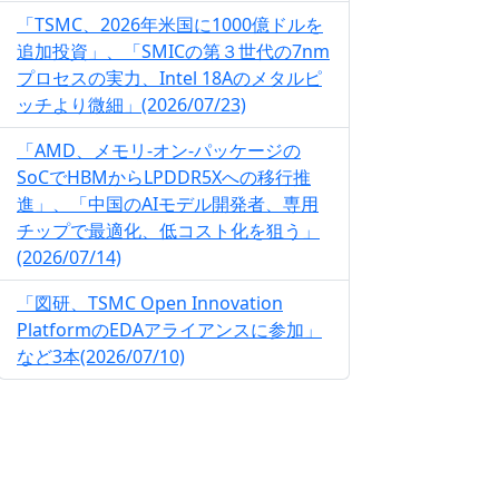
「TSMC、2026年米国に1000億ドルを
追加投資」、「SMICの第３世代の7nm
プロセスの実力、Intel 18Aのメタルピ
ッチより微細」(2026/07/23)
「AMD、メモリ-オン-パッケージの
SoCでHBMからLPDDR5Xへの移行推
進」、「中国のAIモデル開発者、専用
チップで最適化、低コスト化を狙う」
(2026/07/14)
「図研、TSMC Open Innovation
PlatformのEDAアライアンスに参加」
など3本(2026/07/10)