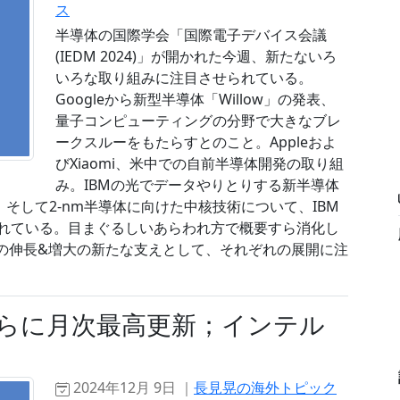
ス
半導体の国際学会「国際電子デバイス会議
(IEDM 2024)」が開かれた今週、新たないろ
いろな取り組みに注目させられている。
Googleから新型半導体「Willow」の発表、
量子コンピューティングの分野で大きなブレ
ークスルーをもたらすとのこと。Appleおよ
びXiaomi、米中での自前半導体開発の取り組
み。IBMの光でデータやりとりする新半導体
CPO」。そして2-nm半導体に向けた中核技術について、IBM
で発表されている。目まぐるしいあらわれ方で概要すら消化し
の伸長&増大の新たな支えとして、それぞれの展開に注
さらに月次最高更新；インテル
2024年12月 9日 ｜
長見晃の海外トピック