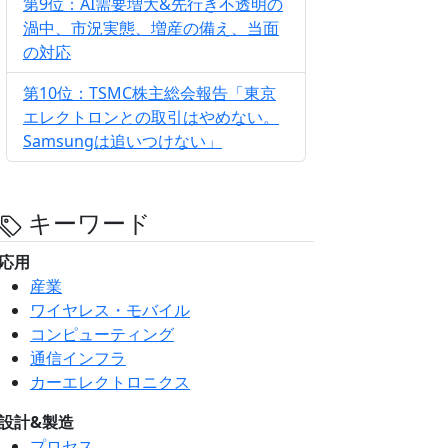
第9位：AI需要増大&先行き不透明の
渦中、市況実態、増産の備え、当面
の対応
第10位：TSMC株主総会報告「東京
エレクトロンとの取引はやめない。
Samsungは追いつけない」
キーワード
応用
産業
ワイヤレス・モバイル
コンピューティング
通信インフラ
カーエレクトロニクス
設計&製造
プロセス