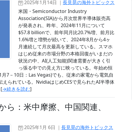
2025年1月14日 ｜
長見晃の海外トピックス
米国・Semiconductor Industry
Association(SIA)から月次世界半導体販売高
が発表され、昨年、2024年11月について
$57.8 billionで、前年同月比20.7%増、前月比
1.6%増と増勢が続いて、2024年8月から4ヶ
月連続して月次最高を更新している。スマホ
はじめ従来の市場分野の本格回復がいまだの
状況の中、AI(人工知能)関連需要が大きく引
っ張る中での見え方に映っている。年始め恒
how)(1月7－10日：Las Vegas)でも、従来の家電から電気自
えられている。NvidiaはじめCESで見られたAI半導体
[
→続きを読む
]
点から：米中摩擦、中国関連、
2025年1月 6日 ｜
長見晃の海外トピックス