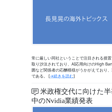
常に厳しい同社ということで注目される措置
取り沙汰されており、AI応用向けのHigh Ban
囲など関係者の応酬模様がうかがえており、
である。 [
→続きを読む
]
米政権交代に向けた半
中のNvidia業績発表