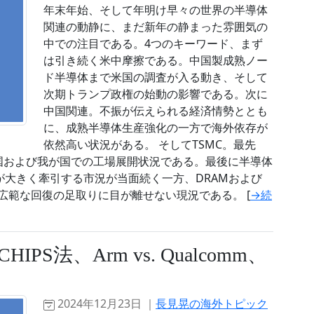
年末年始、そして年明け早々の世界の半導体
関連の動静に、まだ新年の静まった雰囲気の
中での注目である。4つのキーワード、まず
は引き続く米中摩擦である。中国製成熟ノー
ド半導体まで米国の調査が入る動き、そして
次期トランプ政権の始動の影響である。次に
中国関連。不振が伝えられる経済情勢ととも
に、成熟半導体生産強化の一方で海外依存が
依然高い状況がある。 そしてTSMC。最先
米国および我が国での工場展開状況である。最後に半導体
要が大きく牽引する市況が当面続く一方、DRAMおよび
広範な回復の足取りに目が離せない現況である。 [
→続
S法、Arm vs. Qualcomm、
2024年12月23日 ｜
長見晃の海外トピック