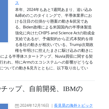
ス
本年、2024年もあと1週間あまり、追い込み
&締めのこのタイミングで、半導体業界にお
ける注目の仕掛かり懸案の動き&状況であ
る。Biden政権による米国国内の半導体製造
強化に向けたCHIPS and Science Actの助成金
支給であるが、予備契約から正式本契約を得
る各社の動きが相次いでいる。Trump次期政
権を年明けに控えたまさに駆け込みの動きに
mmによる半導体スタートアップ、Nuvia買収に関する契
の裁判が行われ、特にArmのエコシステムへの影響がどうなる
についての動き&見方とともに、以下取り出してい
owチップ、自前開発、IBMの
2024年12月16日 ｜
長見晃の海外トピック