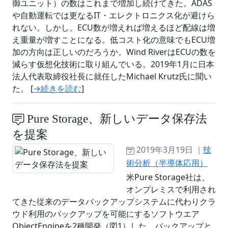
御ユニット）の数はこれまで増加し続けてきた。ADAS
や自動運転では更なるIT・エレクトロニクス化が避けら
れない。しかし、ECU数が増えれば増えるほど配線は増
え重量が増すことになる。低コスト化の意味でもECU増
加の方向は正しいのだろうか。Wind RiverはECUの数を
減らす仮想化技術に取り組んでいる。2019年1月に日本
法人代表取締役社長に就任したMichael Krutz氏に聞い
た。 [
→続きを読む
]
Pure Storage、新しいデータ保存法
を提案
2019年3月19日 ｜
技
術分析（半導体応用）
米Pure Storage社は、
オンプレミスで利用され
てきた従来のデータバックアップシステムに代わりクラ
ウド利用のバックアップを可能にするソフトウエア
ObjectEngineを2種開発（図1）した。バックアップと