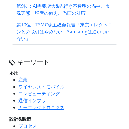
第9位：AI需要増大&先行き不透明の渦中、市
況実態、増産の備え、当面の対応
第10位：TSMC株主総会報告「東京エレクトロ
ンとの取引はやめない。Samsungは追いつけ
ない」
キーワード
応用
産業
ワイヤレス・モバイル
コンピューティング
通信インフラ
カーエレクトロニクス
設計&製造
プロセス