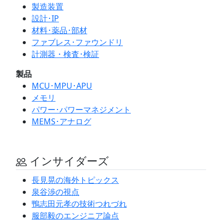
製造装置
設計･IP
材料･薬品･部材
ファブレス･ファウンドリ
計測器・検査･検証
製品
MCU･MPU･APU
メモリ
パワー･パワーマネジメント
MEMS･アナログ
インサイダーズ
長見晃の海外トピックス
泉谷渉の視点
鴨志田元孝の技術つれづれ
服部毅のエンジニア論点