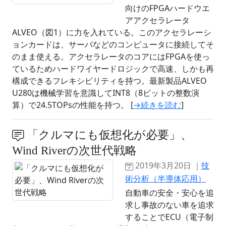
向けのFPGAハードウエ
アアクセラレータ
ALVEO（図1）に力を入れている。このアクセラレーシ
ョンカードは、サーバなどのコンピュータに接続してそ
のまま使える。アクセラレータのコアにはFPGAを使っ
ているためハードワイヤードロジックで高速、しかも再
構成できるフレキシビリティを持つ。最新製品ALVEO
U280は機械学習を意識してINT8（8ビットの整数演
算）で24.5TOPsの性能を持つ。 [
→続きを読む
]
「クルマにも仮想化が必要」、
Wind Riverの次世代戦略
2019年3月20日 ｜
技
術分析（半導体応用）
自動車の安全・安心を追
求し事故のない車を追求
することでECU（電子制