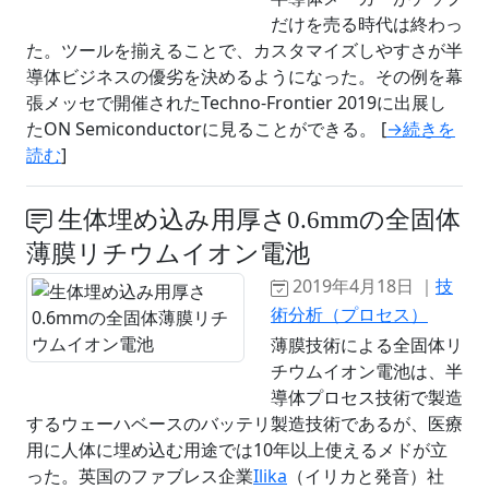
だけを売る時代は終わっ
た。ツールを揃えることで、カスタマイズしやすさが半
導体ビジネスの優劣を決めるようになった。その例を幕
張メッセで開催されたTechno-Frontier 2019に出展し
たON Semiconductorに見ることができる。 [
→続きを
読む
]
生体埋め込み用厚さ0.6mmの全固体
薄膜リチウムイオン電池
2019年4月18日 ｜
技
術分析（プロセス）
薄膜技術による全固体リ
チウムイオン電池は、半
導体プロセス技術で製造
するウェーハベースのバッテリ製造技術であるが、医療
用に人体に埋め込む用途では10年以上使えるメドが立
った。英国のファブレス企業
Ilika
（イリカと発音）社