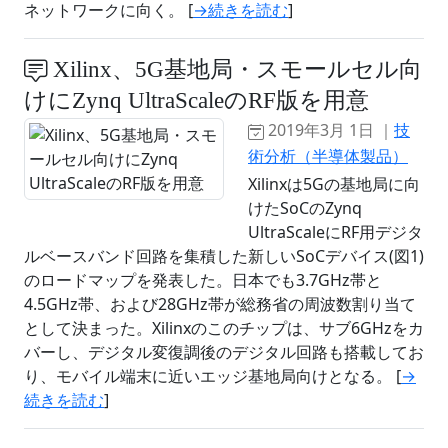
ネットワークに向く。 [
→続きを読む
]
Xilinx、5G基地局・スモールセル向
けにZynq UltraScaleのRF版を用意
2019年3月 1日 ｜
技
術分析（半導体製品）
Xilinxは5Gの基地局に向
けたSoCのZynq
UltraScaleにRF用デジタ
ルベースバンド回路を集積した新しいSoCデバイス(図1)
のロードマップを発表した。日本でも3.7GHz帯と
4.5GHz帯、および28GHz帯が総務省の周波数割り当て
として決まった。Xilinxのこのチップは、サブ6GHzをカ
バーし、デジタル変復調後のデジタル回路も搭載してお
り、モバイル端末に近いエッジ基地局向けとなる。 [
→
続きを読む
]