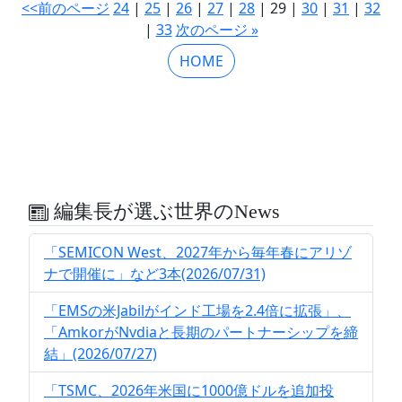
<<前のページ
24
|
25
|
26
|
27
|
28
| 29 |
30
|
31
|
32
|
33
次のページ »
HOME
編集長が選ぶ世界のNews
「SEMICON West、2027年から毎年春にアリゾ
ナで開催に」など3本(2026/07/31)
「EMSの米Jabilがインド工場を2.4倍に拡張」、
「AmkorがNvdiaと長期のパートナーシップを締
結」(2026/07/27)
「TSMC、2026年米国に1000億ドルを追加投