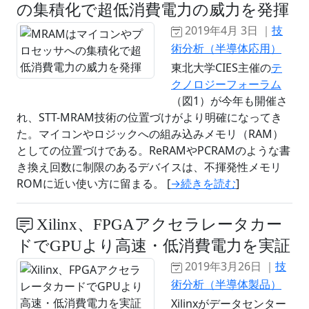
の集積化で超低消費電力の威力を発揮
2019年4月 3日 ｜
技
術分析（半導体応用）
東北大学CIES主催の
テ
クノロジーフォーラム
（図1）が今年も開催さ
れ、STT-MRAM技術の位置づけがより明確になってき
た。マイコンやロジックへの組み込みメモリ（RAM）
としての位置づけである。ReRAMやPCRAMのような書
き換え回数に制限のあるデバイスは、不揮発性メモリ
ROMに近い使い方に留まる。 [
→続きを読む
]
Xilinx、FPGAアクセラレータカー
ドでGPUより高速・低消費電力を実証
2019年3月26日 ｜
技
術分析（半導体製品）
Xilinxがデータセンター