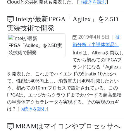
Cloudとの共同開発も発表した。 [
→続きを読む
]
Intelが最新FPGA「Agilex」を2.5D
実装技術で開発
2019年4月 5日 ｜
技
術分析（半導体製品）
Intelは、Alteraを買収し
てから初めてのFPGAブ
ランドになる「Agilex」
を発表した。これまでハイエンドのStratix 10と比べ
て、性能は40%向上し、消費電力は40%削減したとい
う。初めての10nmプロセスで設計されている。この
FPGAは、エッジからクラウドまでカバーする超高集積
の半導体アクセラレータを実現する。その実現のカギ
は？ [
→続きを読む
]
MRAMはマイコンやプロセッサへ