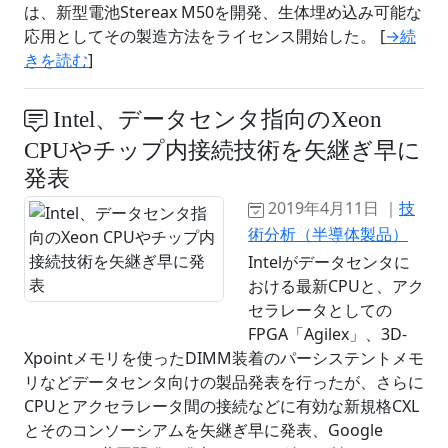
は、新型電池Stereax M50を開発、生体埋め込み可能な
応用としてその製造方法をライセンス開始した。 [
→続
きを読む
]
Intel、データセンタ指向のXeon
CPUやチップ内接続技術を矢継ぎ早に
発表
2019年4月11日 ｜
技
術分析（半導体製品）
Intelがデータセンタに
おける最新CPUと、アク
セラレータとしての
FPGA「Agilex」、3D-
Xpointメモリを使ったDIMM装着のパーシステントメモ
リなどデータセンタ向けの製品発表を行ったが、さらに
CPUとアクセラレータ間の接続などに有効な新規格CXL
とそのコンソーシアムを矢継ぎ早に発表、Google