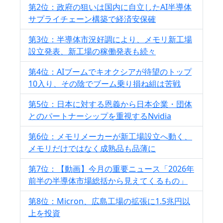
第2位：政府の狙いは国内に自立したAI半導体
サプライチェーン構築で経済安保確
第3位：半導体市況好調により、メモリ新工場
設立発表、新工場の稼働発表も続々
第4位：AIブームでキオクシアが待望のトップ
10入り、その陰でブーム乗り損ね組は苦戦
第5位：日本に対する恩義から日本企業・団体
とのパートナーシップを重視するNvidia
第6位：メモリメーカーが新工場設立へ動く、
メモリだけではなく成熟品も品薄に
第7位：【動画】今月の重要ニュース「2026年
前半の半導体市場総括から見えてくるもの」
第8位：Micron、広島工場の拡張に1.5兆円以
上を投資