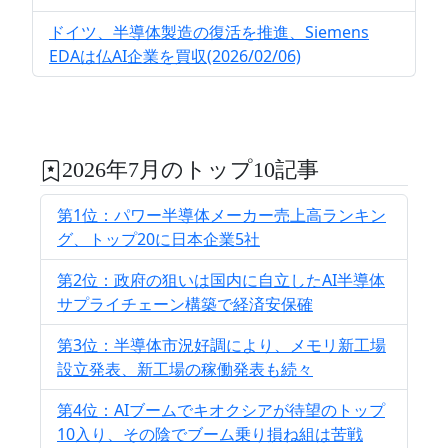
ドイツ、半導体製造の復活を推進、Siemens
EDAは仏AI企業を買収(2026/02/06)
2026年7月のトップ10記事
第1位：パワー半導体メーカー売上高ランキン
グ、トップ20に日本企業5社
第2位：政府の狙いは国内に自立したAI半導体
サプライチェーン構築で経済安保確
第3位：半導体市況好調により、メモリ新工場
設立発表、新工場の稼働発表も続々
第4位：AIブームでキオクシアが待望のトップ
10入り、その陰でブーム乗り損ね組は苦戦