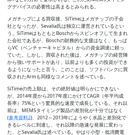
グデバイスの必要性は高まるとみられる。
メガチップによる買収後、SiTimeはメガチップの子会
社となったが、Sevalia氏は独立に運営されているとい
う。SiTimeはもともとBoschからスピンオフして生まれ
た会社であるが、Boschの財務的な支援はなく、もっぱ
らVC（ベンチャーキャピタル）からの資金調達に頼っ
ていた。しかし、買収された後は、メガチップの経営陣
から強いサポートがあり、以前よりも多くの投資ができ
るようになったと言う。このことは、ソフトバンクに買
収されたArmも同様なコメントを述べている。
SiTimeの売上額は、その絶対値は明らかにできない
が、2014年度から2017年度にかけてCAGR（年平均成
長率）75%という驚異的な速度で成長している。それ以
前は、MEMSタイミング製品の差別化が十分ではなく
(
参考資料2
)、2012～2013年にようやく水晶と差別化で
きるレベルに到達し、それ以降の急速な発展に変わっ
た、とSevalia氏は述べている。やはり小型・低消費電