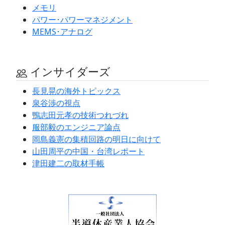
メモリ
パワー･パワーマネジメント
MEMS･アナログ
インサイダーズ
長見晃の海外トピックス
泉谷渉の視点
鴨志田元孝の技術つれづれ
服部毅のエンジニア論点
岡島義憲の集積回路の明日に向けて
山田周平の中国・台湾レポート
津田建二の取材手帳