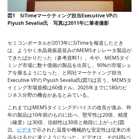
図1 SiTimeマーケティング担当Executive VPの
Piyush Sevalia氏 写真は2011年に筆者撮影
セミコンポータルが2013年にSiTimeを報道したとき
は、ようやく水晶発振器並みのMEMSオシレータ製品が
できたばかりだった（参考資料1）。今や、MEMSタイ
ミング市場に数十億個の製品を出荷し、90%の市場シェ
アを握るようになった、と同社マーケティング担当
Executive VPの Piyush Sevalia氏(図1)は言う。MEMSタ
イミング市場規模は60億ドル。2025年までに180のビ
ジネス分野の機会があるとみている。
これまではMEMSタイミングデバイスの改良が進み、昨
年の製品は10年前のものに比べ、堅牢性は20倍、精度
（確度）は30倍、信頼性は30倍と格段に上がった(図
2)。
ビデオ
で示された温度や機械的な安定性は従来の水
晶をはるかに凌ぐようになった。ビデオは、そのURLペ