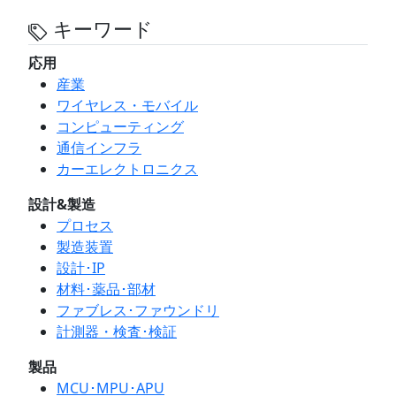
キーワード
応用
産業
ワイヤレス・モバイル
コンピューティング
通信インフラ
カーエレクトロニクス
設計&製造
プロセス
製造装置
設計･IP
材料･薬品･部材
ファブレス･ファウンドリ
計測器・検査･検証
製品
MCU･MPU･APU