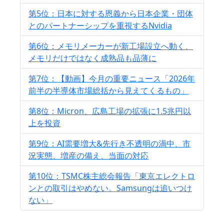
第5位：日本に対する恩義から日本企業・団体
とのパートナーシップを重視するNvidia
第6位：メモリメーカーが新工場設立へ動く、
メモリだけではなく成熟品も品薄に
第7位：【動画】今月の重要ニュース「2026年
前半の半導体市場総括から見えてくるもの」
第8位：Micron、広島工場の拡張に1.5兆円以
上を投資
第9位：AI需要増大&先行き不透明の渦中、市
況実態、増産の備え、当面の対応
第10位：TSMC株主総会報告「東京エレクトロ
ンとの取引はやめない。Samsungは追いつけ
ない」