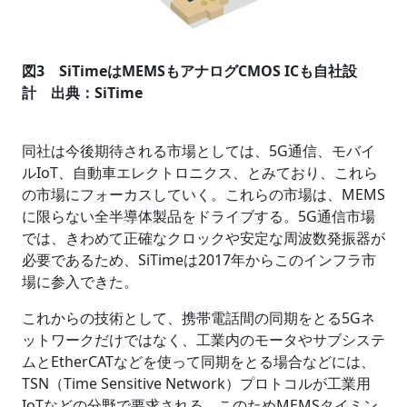
図3 SiTimeはMEMSもアナログCMOS ICも自社設
計 出典：SiTime
同社は今後期待される市場としては、5G通信、モバイ
ルIoT、自動車エレクトロニクス、とみており、これら
の市場にフォーカスしていく。これらの市場は、MEMS
に限らない全半導体製品をドライブする。5G通信市場
では、きわめて正確なクロックや安定な周波数発振器が
必要であるため、SiTimeは2017年からこのインフラ市
場に参入できた。
これからの技術として、携帯電話間の同期をとる5Gネ
ットワークだけではなく、工業内のモータやサブシステ
ムとEtherCATなどを使って同期をとる場合などには、
TSN（Time Sensitive Network）プロトコルが工業用
IoTなどの分野で要求される。このためMEMSタイミン