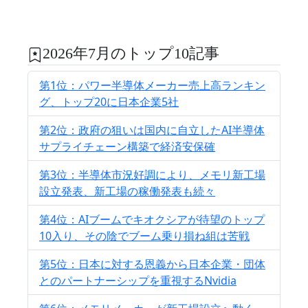
2026年7月のトップ10記事
第1位：パワー半導体メーカー売上高ランキン
グ、トップ20に日本企業5社
第2位：政府の狙いは国内に自立したAI半導体
サプライチェーン構築で経済安保確
第3位：半導体市況好調により、メモリ新工場
設立発表、新工場の稼働発表も続々
第4位：AIブームでキオクシアが待望のトップ
10入り、その陰でブーム乗り損ね組は苦戦
第5位：日本に対する恩義から日本企業・団体
とのパートナーシップを重視するNvidia