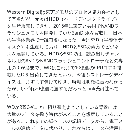
Western Digitalは東芝メモリのプロセス協力会社とし
て有名だが、元々はHDD（ハードディスクドライブ）
を生産販売してきた。2016年に東芝と共同でNANDフ
ラッシュメモリを開発していたSanDiskを買収し、日本
の半導体業界で一躍有名になった。今はSSD（半導体デ
ィスク）も生産しており、HDDとSSDの両方でビジネ
スを展開している。HDDやSSDでは、読み出しチャン
ネル用のASICやNANDフラッシュコントローラなどの専
用のICが必要で、WDはこれまで10億個のCPUコアを搭
載したICを出荷してきたという。今後もストレージデバ
イスは、ますます伸びてゆき、時期は明確に言わなかっ
たが、いずれ20億個に達するだろうとFink氏は述べて
いる。
WDがRISC-Vコアに切り替えようとしている背景には、
大量のデータを扱う時代が来ることを想定していること
がある。これまでの紙ベースの記録データから、電子メ
ールの通信データに代わり、これからはデータを活用し