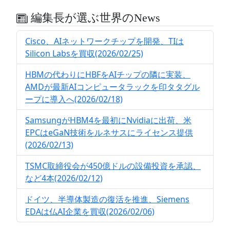
編集長が選ぶ世界のNews
Cisco、AIネットワークチップを開発、TIは
Silicon Labsを買収(2026/02/25)
HBMの代わりにHBFをAIチップの隣に実装、
AMDが最新AIコンピュータラックを印タタグル
ープに導入へ(2026/02/18)
SamsungがHBM4を最初にNvidiaに出荷、米
EPCはeGaN技術をルネサスにライセンス提供
(2026/02/13)
TSMC取締役会が450億ドルの設備投資を承認、
など4本(2026/02/12)
ドイツ、半導体製造の復活を推進、Siemens
EDAは仏AI企業を買収(2026/02/06)