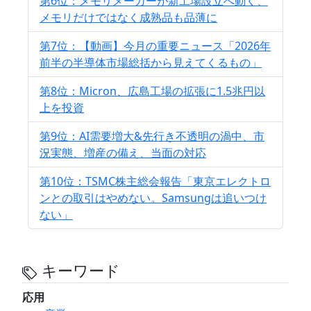
第6位：メモリメーカーが新工場設立へ動く、
メモリだけではなく成熟品も品薄に
第7位：【動画】今月の重要ニュース「2026年
前半の半導体市場総括から見えてくるもの」
第8位：Micron、広島工場の拡張に1.5兆円以
上を投資
第9位：AI需要増大&先行き不透明の渦中、市
況実態、増産の備え、当面の対応
第10位：TSMC株主総会報告「東京エレクトロ
ンとの取引はやめない。Samsungは追いつけ
ない」
キーワード
応用