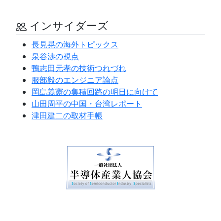
インサイダーズ
長見晃の海外トピックス
泉谷渉の視点
鴨志田元孝の技術つれづれ
服部毅のエンジニア論点
岡島義憲の集積回路の明日に向けて
山田周平の中国・台湾レポート
津田建二の取材手帳