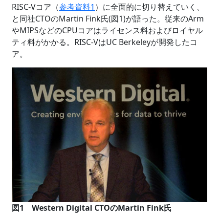
RISC-Vコア（
参考資料1
）に全面的に切り替えていく、
と同社CTOのMartin Fink氏(図1)が語った。従来のArm
やMIPSなどのCPUコアはライセンス料およびロイヤル
ティ料がかかる。RISC-VはUC Berkeleyが開発したコ
ア。
図1 Western Digital CTOのMartin Fink氏