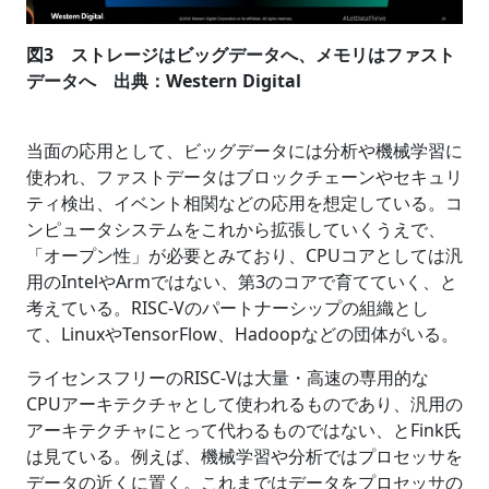
図3 ストレージはビッグデータへ、メモリはファスト
データへ 出典：Western Digital
当面の応用として、ビッグデータには分析や機械学習に
使われ、ファストデータはブロックチェーンやセキュリ
ティ検出、イベント相関などの応用を想定している。コ
ンピュータシステムをこれから拡張していくうえで、
「オープン性」が必要とみており、CPUコアとしては汎
用のIntelやArmではない、第3のコアで育てていく、と
考えている。RISC-Vのパートナーシップの組織とし
て、LinuxやTensorFlow、Hadoopなどの団体がいる。
ライセンスフリーのRISC-Vは大量・高速の専用的な
CPUアーキテクチャとして使われるものであり、汎用の
アーキテクチャにとって代わるものではない、とFink氏
は見ている。例えば、機械学習や分析ではプロセッサを
データの近くに置く。これまではデータをプロセッサの