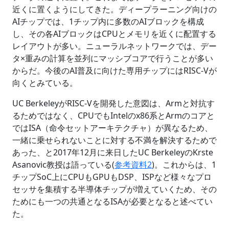
近くに置くようにしてきた。ディープラーニング向けの
AIチップでは、1チップ内に多数のAIブロックを構成
し、その各AIブロックはCPUとメモリを近くに配置する
レイアウトが多い。ニューラルネットワークでは、デー
タ×重みの計算を並列にマッシブコアで行うことが多い
からだ。今後のAI普及に向けた専用チップにはRISC-Vが
向くとみている。
UC BerkeleyがRISC-Vを開発した意図は、Armと対抗す
るためではなく、CPUでもIntelのx86系とArmのコアと
ではISA（命令セットアーキテクチャ）が異なるため、
一緒に乗せられないことに対する不満を解決するためで
あった、と2017年12月に来日したUC BerkeleyのKrste
Asanovic教授は語っている(
参考資料2
)。これからは、1
チップSoC上にCPUもGPUもDSP、ISPなど様々なプロ
セッサを集積する半導体チップが増えていくため、その
ためにも一つの共通となるISAが必要となると述べてい
た。