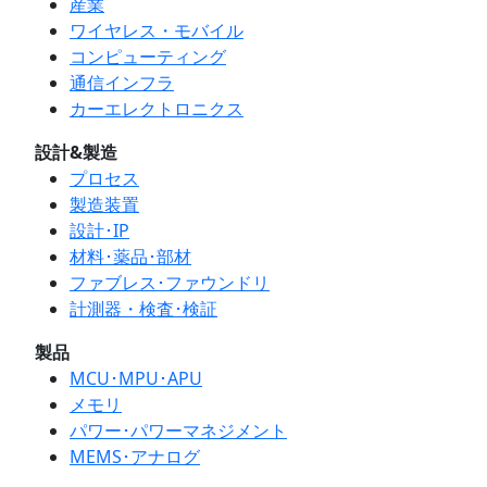
産業
ワイヤレス・モバイル
コンピューティング
通信インフラ
カーエレクトロニクス
設計&製造
プロセス
製造装置
設計･IP
材料･薬品･部材
ファブレス･ファウンドリ
計測器・検査･検証
製品
MCU･MPU･APU
メモリ
パワー･パワーマネジメント
MEMS･アナログ