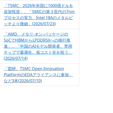
「TSMC、2026年米国に1000億ドルを
追加投資」、「SMICの第３世代の7nm
プロセスの実力、Intel 18Aのメタルピ
ッチより微細」(2026/07/23)
「AMD、メモリ-オン-パッケージの
SoCでHBMからLPDDR5Xへの移行推
進」、「中国のAIモデル開発者、専用
チップで最適化、低コスト化を狙う」
(2026/07/14)
「図研、TSMC Open Innovation
PlatformのEDAアライアンスに参加」
など3本(2026/07/10)