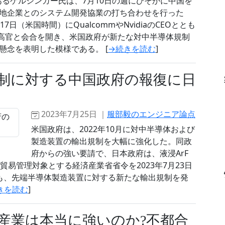
Oであるゲルシンガー氏は、7月10日の週にひそかに中国を
現地企業とのシステム開発協業の打ち合わせを行った
日（米国時間）にQualcommやNvidiaのCEOととも
府高官と会合を開き、米国政府が新たな対中半導体規制
懸念を表明した模様である。 [
→続きを読む
]
制に対する中国政府の報復に日
2023年7月25日 ｜
服部毅のエンジニア論点
米国政府は、2022年10月に対中半導体および
製造装置の輸出規制を大幅に強化した。同政
府からの強い要請で、日本政府は、液浸ArF
貿易管理対象とする経済産業省省令を2023年7月23日
も、先端半導体製造装置に対する新たな輸出規制を発
きを読む
]
産業は本当に強いのか?不都合