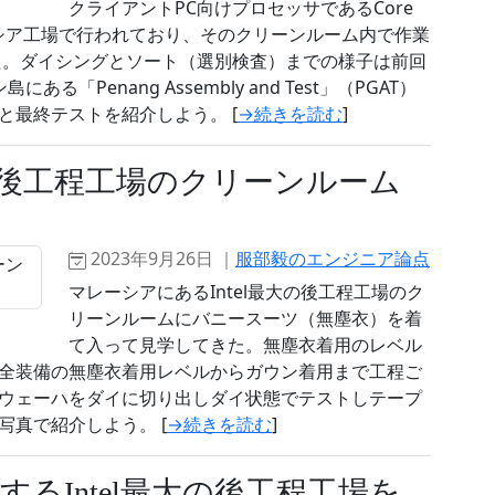
クライアントPC向けプロセッサであるCore
のマレーシア工場で行われており、そのクリーンルーム内で作業
た。ダイシングとソート（選別検査）までの様子は前回
ある「Penang Assembly and Test」（PGAT）
と最終テストを紹介しよう。 [
→続きを読む
]
シア後工程工場のクリーンルーム
2023年9月26日 ｜
服部毅のエンジニア論点
マレーシアにあるIntel最大の後工程工場のク
リーンルームにバニースーツ（無塵衣）を着
て入って見学してきた。無塵衣着用のレベル
全装備の無塵衣着用レベルからガウン着用まで工程ご
ウェーハをダイに切り出しダイ状態でテストしテープ
真で紹介しよう。 [
→続きを読む
]
するIntel最大の後工程工場を