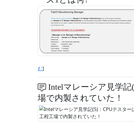
む
]
Intelマレーシア見学
場で内製されていた！