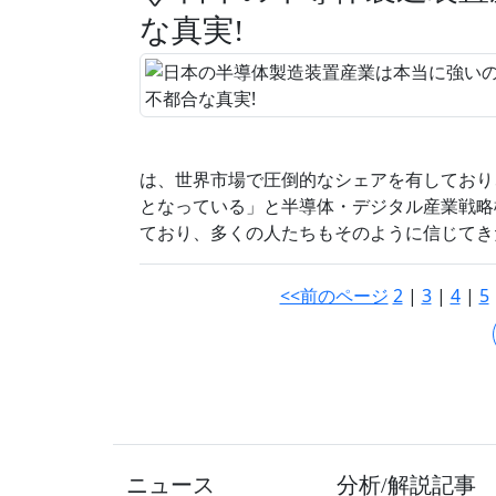
な真実!
は、世界市場で圧倒的なシェアを有しており
となっている」と半導体・デジタル産業戦略検
ており、多くの人たちもそのように信じてき
<<前のページ
2
|
3
|
4
|
5
ニュース
分析/解説記事