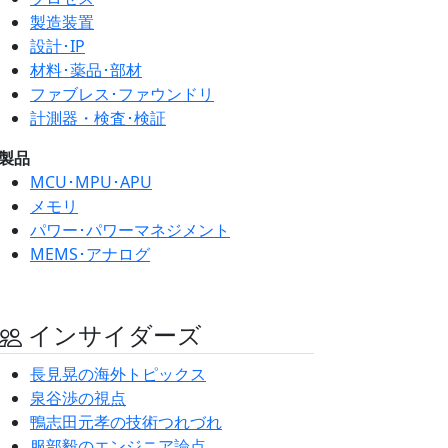
製造装置
設計･IP
材料･薬品･部材
ファブレス･ファウンドリ
計測器・検査･検証
製品
MCU･MPU･APU
メモリ
パワー･パワーマネジメント
MEMS･アナログ
インサイダーズ
長見晃の海外トピックス
泉谷渉の視点
鴨志田元孝の技術つれづれ
服部毅のエンジニア論点