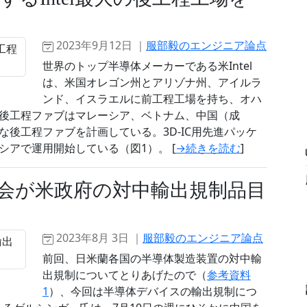
2023年9月12日 ｜
服部毅のエンジニア論点
世界のトップ半導体メーカーである米Intel
は、米国オレゴン州とアリゾナ州、アイルラ
ンド、イスラエルに前工程工場を持ち、オハ
後工程ファブはマレーシア、ベトナム、中国（成
後工程ファブを計画している。3D-IC用先進パッケ
アで運用開始している（図1）。 [
→続きを読む
]
会が米政府の対中輸出規制品目
2023年8月 3日 ｜
服部毅のエンジニア論点
前回、日米蘭各国の半導体製造装置の対中輸
出規制についてとりあげたので（
参考資料
1
）、今回は半導体デバイスの輸出規制につ