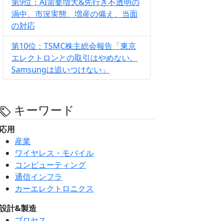
第9位：AI需要増大&先行き不透明の
渦中、市況実態、増産の備え、当面
の対応
第10位：TSMC株主総会報告「東京
エレクトロンとの取引はやめない。
Samsungは追いつけない」
キーワード
応用
産業
ワイヤレス・モバイル
コンピューティング
通信インフラ
カーエレクトロニクス
設計&製造
プロセス