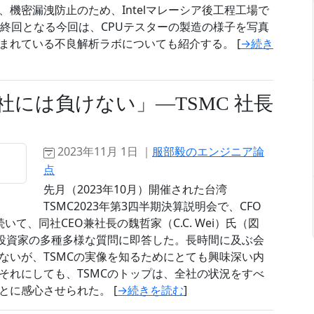
機密漏洩防止のため、Intelマレーシア後工程工場で
の最終回となる今回は、CPUテスターの製造の様子を写真
まれている不良解析ラボについても紹介する。 [
→続き
社には負けない」―TSMC 社長
2023年11月 1日 ｜
服部毅のエンジニア論
点
先月（2023年10月）開催された台湾
TSMC2023年第3四半期決算説明会で、CFO
いて、同社CEO兼社長の魏哲家（C.C. Wei）氏（図
関投資家の多種多様な質問に即答した。長時間に及ぶ会
ないが、TSMCの実像を知るためにとても興味深い内
それにしても、TSMCのトップは、全社の状況をすべ
に感心させられた。 [
→続きを読む
]