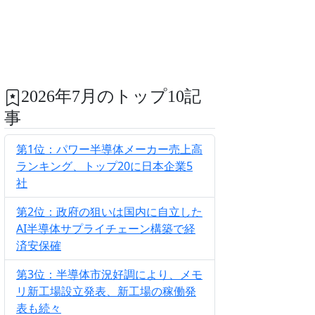
2026年7月のトップ10記
事
第1位：パワー半導体メーカー売上高
ランキング、トップ20に日本企業5
社
第2位：政府の狙いは国内に自立した
AI半導体サプライチェーン構築で経
済安保確
第3位：半導体市況好調により、メモ
リ新工場設立発表、新工場の稼働発
表も続々