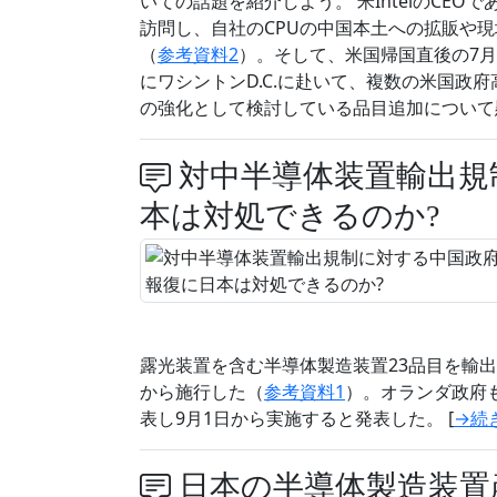
いての話題を紹介しよう。 米IntelのCE
訪問し、自社のCPUの中国本土への拡販や
（
参考資料2
）。そして、米国帰国直後の7月17
にワシントンD.C.に赴いて、複数の米国政
の強化として検討している品目追加について
対中半導体装置輸出規
本は対処できるのか?
露光装置を含む半導体製造装置23品目を輸出
から施行した（
参考資料1
）。オランダ政府
表し9月1日から実施すると発表した。 [
→続
日本の半導体製造装置