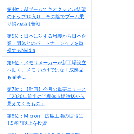
第4位：AIブームでキオクシアが待望
のトップ10入り、その陰でブーム乗
り損ね組は苦戦
第5位：日本に対する恩義から日本企
業・団体とのパートナーシップを重
視するNvidia
第6位：メモリメーカーが新工場設立
へ動く、メモリだけではなく成熟品
も品薄に
第7位：【動画】今月の重要ニュース
「2026年前半の半導体市場総括から
見えてくるもの」
第8位：Micron、広島工場の拡張に
1.5兆円以上を投資