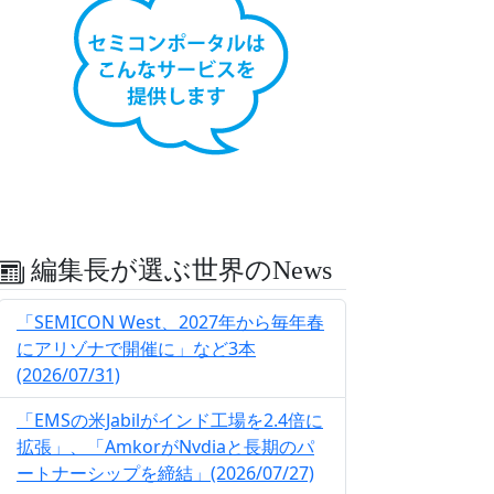
編集長が選ぶ世界のNews
「SEMICON West、2027年から毎年春
にアリゾナで開催に」など3本
(2026/07/31)
「EMSの米Jabilがインド工場を2.4倍に
拡張」、「AmkorがNvdiaと長期のパ
ートナーシップを締結」(2026/07/27)