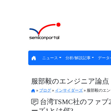
ニュース
分析/解説記事
データ
服部毅のエンジニア論点
»
ブログ
»
インサイダーズ
» 服部毅のエ
台湾TSMC社のファブ
ーズ1とは何?