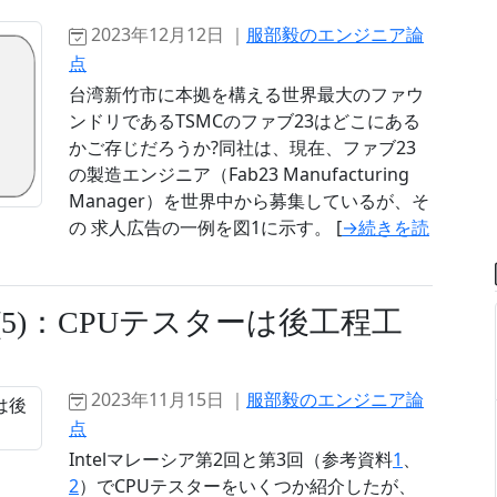
2023年12月12日 ｜
服部毅のエンジニア論
点
台湾新竹市に本拠を構える世界最大のファウ
ンドリであるTSMCのファブ23はどこにある
かご存じだろうか?同社は、現在、ファブ23
の製造エンジニア（Fab23 Manufacturing
Manager）を世界中から募集しているが、そ
の 求人広告の一例を図1に示す。 [
→続きを読
記(5)：CPUテスターは後工程工
2023年11月15日 ｜
服部毅のエンジニア論
点
Intelマレーシア第2回と第3回（参考資料
1
、
2
）でCPUテスターをいくつか紹介したが、