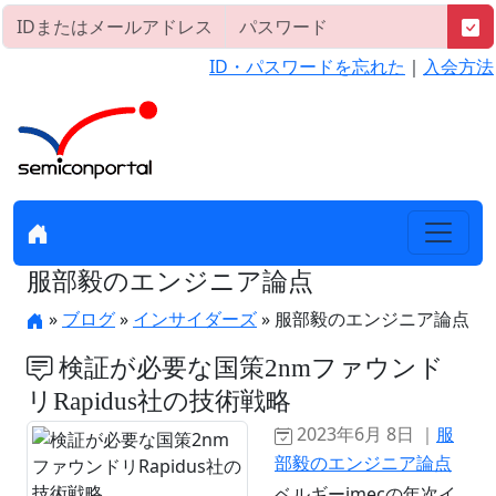
ID・パスワードを忘れた
｜
入会方法
服部毅のエンジニア論点
»
ブログ
»
インサイダーズ
» 服部毅のエンジニア論点
検証が必要な国策2nmファウンド
リRapidus社の技術戦略
2023年6月 8日 ｜
服
部毅のエンジニア論点
ベルギーimecの年次イ