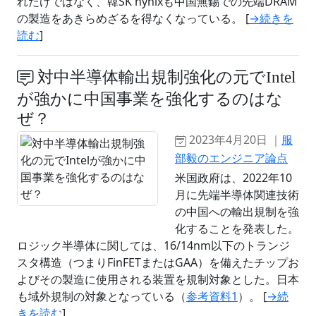
れだけではなく、韓SK hynixも中国無錫での先端DRAM
の製造をあきらめざるを得なくなっている。 [
→続きを
読む
]
対中半導体輸出規制強化の元でIntel
が強かに中国事業を強化するのはな
ぜ？
2023年4月20日 ｜
服
部毅のエンジニア論点
米国政府は、2022年10
月に先端半導体関連技術
の中国への輸出規制を強
化することを発表した。
ロジック半導体に関しては、16/14nm以下のトランジ
スタ構造（つまりFinFETまたはGAA）を備えたチップお
よびその製造に使用される装置を規制対象とした。日本
も域外規制の対象となっている（
参考資料1
）。 [
→続
きを読む
]