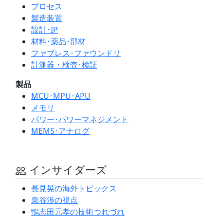
プロセス
製造装置
設計･IP
材料･薬品･部材
ファブレス･ファウンドリ
計測器・検査･検証
製品
MCU･MPU･APU
メモリ
パワー･パワーマネジメント
MEMS･アナログ
インサイダーズ
長見晃の海外トピックス
泉谷渉の視点
鴨志田元孝の技術つれづれ