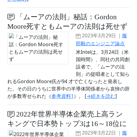
「ムーアの法則」秘話：Gordon
Moore死すともムーアの法則は死せず
2023年3月29日 ｜
服
部毅のエンジニア論点
米Intelは、3月24日（米
国時間）、同社の共同創
設者で、「ムーアの法
則」の提唱者として知ら
れるGordon Moore氏が94 才で亡くなったと発表し
た。その日のうちに世界中の半導体関係者から哀悼の辞
が多数寄せられた（
参考資料1
）。 [
→続きを読む
]
2022年世界半導体企業売上高ラン
キングで日本勢トップ3は16～18位に
2023年3月22日 ｜
服