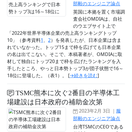
部毅のエンジニア論点
英国に本拠を置く市場調
査会社OMDIAは、自社
のウエブサイト上で
「2022年世界半導体企業の売上高ランキングトップ
10」（参考資料
1
、
2
）を発表したが、日本企業は含ま
れていなかった。トップ15まで枠を広げても日本企業
の名は出てこない。そこで、本稿著者が、OMDIAに取
材して独自にトップ20まで枠を広げたランキングを入
手したところ、やっと日本勢トップ3が団子状態で16～
18位に登場した。（表1）。 [
→続きを読む
]
TSMC熊本に次ぐ2番目の半導体工
場建設は日本政府の補助金次第
2023年2月 3日 ｜
服
部毅のエンジニア論点
台湾TSMCのCEOである