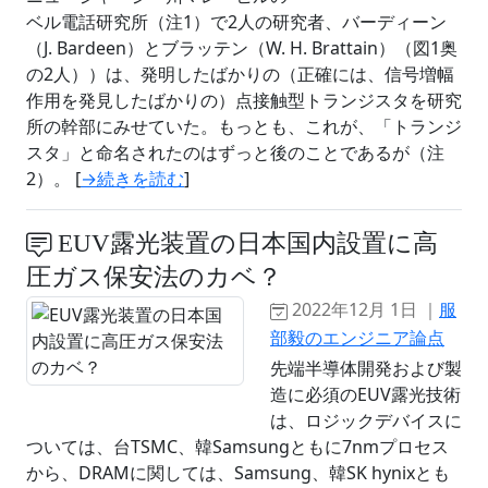
ベル電話研究所（注1）で2人の研究者、バーディーン
（J. Bardeen）とブラッテン（W. H. Brattain）（図1奥
の2人））は、発明したばかりの（正確には、信号増幅
作用を発見したばかりの）点接触型トランジスタを研究
所の幹部にみせていた。もっとも、これが、「トランジ
スタ」と命名されたのはずっと後のことであるが（注
2）。 [
→続きを読む
]
EUV露光装置の日本国内設置に高
圧ガス保安法のカベ？
2022年12月 1日 ｜
服
部毅のエンジニア論点
先端半導体開発および製
造に必須のEUV露光技術
は、ロジックデバイスに
ついては、台TSMC、韓Samsungともに7nmプロセス
から、DRAMに関しては、Samsung、韓SK hynixとも