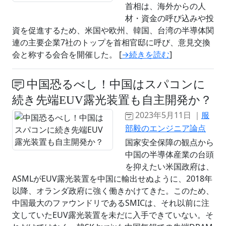
首相は、海外からの人
材・資金の呼び込みや投
資を促進するため、米国や欧州、韓国、台湾の半導体関
連の主要企業7社のトップを首相官邸に呼び、意見交換
会と称する会合を開催した。 [
→続きを読む
]
中国恐るべし！中国はスパコンに
続き先端EUV露光装置も自主開発か？
2023年5月11日 ｜
服
部毅のエンジニア論点
国家安全保障の観点から
中国の半導体産業の台頭
を抑えたい米国政府は、
ASMLがEUV露光装置を中国に輸出せぬように、2018年
以降、オランダ政府に強く働きかけてきた。このため、
中国最大のファウンドリであるSMICは、それ以前に注
文していたEUV露光装置を未だに入手できていない。そ