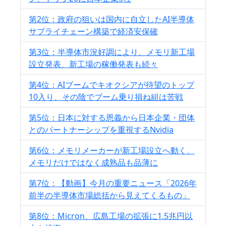
第2位：政府の狙いは国内に自立したAI半導体
サプライチェーン構築で経済安保確
第3位：半導体市況好調により、メモリ新工場
設立発表、新工場の稼働発表も続々
第4位：AIブームでキオクシアが待望のトップ
10入り、その陰でブーム乗り損ね組は苦戦
第5位：日本に対する恩義から日本企業・団体
とのパートナーシップを重視するNvidia
第6位：メモリメーカーが新工場設立へ動く、
メモリだけではなく成熟品も品薄に
第7位：【動画】今月の重要ニュース「2026年
前半の半導体市場総括から見えてくるもの」
第8位：Micron、広島工場の拡張に1.5兆円以