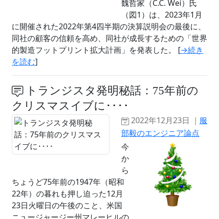
魏哲家（C.C. Wei）氏
（図1）は、2023年1月
に開催された2022年第4四半期の決算説明会の最後に、
同社の顧客の信頼を高め、同社が成⻑するための「世界
的製造フットプリント拡⼤計画」を発表した。 [
→続き
を読む
]
トランジスタ発明秘話：75年前の
クリスマスイブに････
2022年12月23日 ｜
服
部毅のエンジニア論点
今
か
ら
ちょうど75年前の1947年（昭和
22年）の暮れも押し迫った12月
23日火曜日の午後のこと、米国
ニュージャージー州マレーヒルの