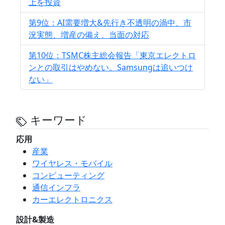
上を投資
第9位：AI需要増大&先行き不透明の渦中、市
況実態、増産の備え、当面の対応
第10位：TSMC株主総会報告「東京エレクトロ
ンとの取引はやめない。Samsungは追いつけ
ない」
キーワード
応用
産業
ワイヤレス・モバイル
コンピューティング
通信インフラ
カーエレクトロニクス
設計&製造