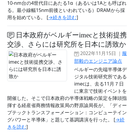
10-nm台の4世代目にあたる1α（あるいは1Aとも呼ばれ
る。最小線幅15nm前後といわれている）DRAMから採
用を始めている。 [
→続きを読む
]
日本政府がベルギーimecと技術提携
交渉、さらには研究所を日本に誘致か
2022年11月15日 ｜
服
部毅のエンジニア論点
ベルギーの先端半導体デ
ジタル技術研究所である
imecは、去る11月７日
に東京で技術イベントを
開催した。そこで日本政府の半導体戦略の策定を陣頭指
揮する経産省商務情報政策局の野原諭局長が、「ディー
プテックトランスフォーメーション：コンピューテイン
グパワーと半導体」と題して基調講演を行った。 [
→続
きを読む
]