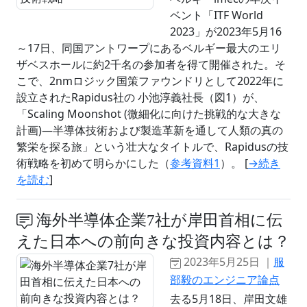
ベント「ITF World
2023」が2023年5月16
～17日、同国アントワープにあるベルギー最大のエリ
ザベスホールに約2千名の参加者を得て開催された。そ
こで、2nmロジック国策ファウンドリとして2022年に
設立されたRapidus社の 小池淳義社長（図1）が、
「Scaling Moonshot (微細化に向けた挑戦的な大きな
計画)―半導体技術および製造革新を通して人類の真の
繁栄を探る旅」という壮大なタイトルで、Rapidusの技
術戦略を初めて明らかにした（
参考資料1
）。 [
→続き
を読む
]
海外半導体企業7社が岸田首相に伝
えた日本への前向きな投資内容とは？
2023年5月25日 ｜
服
部毅のエンジニア論点
去る5月18日、岸田文雄