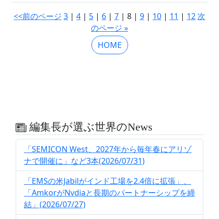
<<前のページ
3
|
4
|
5
|
6
|
7
| 8 |
9
|
10
|
11
|
12
次
のページ »
HOME
編集長が選ぶ世界のNews
「SEMICON West、2027年から毎年春にアリゾ
ナで開催に」など3本(2026/07/31)
「EMSの米Jabilがインド工場を2.4倍に拡張」、
「AmkorがNvdiaと長期のパートナーシップを締
結」(2026/07/27)