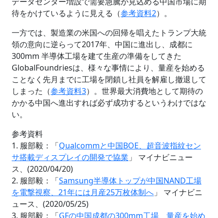
データセンター増設で需要急騰が見込める中国市場に期
待をかけているように見える（
参考資料2
）。
一方では、製造業の米国への回帰を唱えたトランプ大統
領の意向に逆らって2017年、中国に進出し、成都に
300mm 半導体工場を建て生産の準備をしてきた
GlobalFoundriesは、様々な事情により、量産を始める
ことなく先月までに工場を閉鎖し社員を解雇し撤退して
しまった（
参考資料3
）。世界最大消費地として期待の
かかる中国へ進出すれば必ず成功するというわけではな
い。
参考資料
1. 服部毅：「
Qualcommと中国BOE、超音波指紋セン
サ搭載ディスプレイの開発で協業
」 マイナビニュー
ス、(2020/04/20)
2. 服部毅：「
Samsung半導体トップが中国NAND工場
を電撃視察、21年には月産25万枚体制へ
」 マイナビニ
ュース、(2020/05/25)
3. 服部毅：「
GFの中国成都の300mm工場、量産を始め