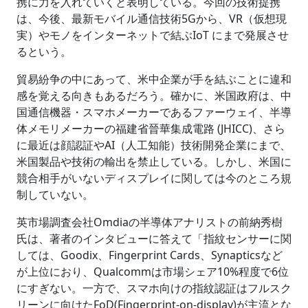
携に力を入れていくと表明している。今回の技術提携
は、今後、最新モバイル通信技術5Gから、VR（仮想現
実）やモノをインターネットで結ぶIoT にまで発展させ
るという。
貿易紛争の中にあって、米中企業が手を結ぶことに違和
感を覚える向きもあるだろう。確かに、米国政府は、中
国通信機器・スマホメーカーであるファーウェイ、半導
体メモリメーカーの福建省晉華集成電路 (JHICC)、さら
に最近は顔認証やAI（人工知能）技術開発企業にまで、
米国製品や技術の輸出を禁止している。しかし、米国に
競合相手がいないディスプレイに関しては今のところ規
制していない。
英市場調査会社Omdiaの半導体アナリストの前納秀樹
氏は、著者のインタビューに答えて「指紋センサーに関
しては、Goodix、Fingerprint Cards、Synapticsなど
が上位におり、Qualcommは市場シェア10%程度で6位
にすぎない。一方で、スマホ向けの指紋認証はフルスク
リーンに向けたFoD(Fingerprint-on-display)が主流とな