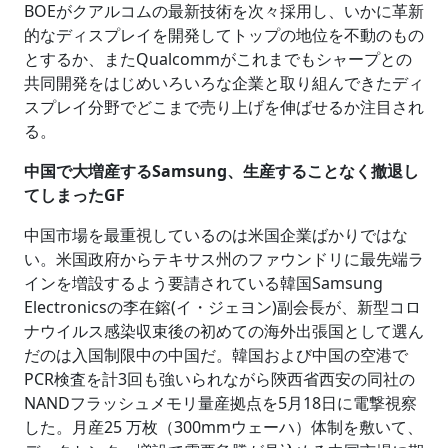
BOEがクアルコムの最新技術を次々採用し、いかに革新
的なディスプレイを開発してトップの地位を不動のもの
とするか、またQualcommがこれまでもシャープとの
共同開発をはじめいろいろな企業と取り組んできたディ
スプレイ分野でどこまで売り上げを伸ばせるか注目され
る。
中国で大増産するSamsung、生産することなく撤退し
てしまったGF
中国市場を最重視しているのは米国企業ばかりではな
い。米国政府からテキサス州のファウンドリに最先端ラ
インを増設するよう要請されている韓国Samsung
Electronicsの李在鎔(イ・ジェヨン)副会長が、新型コロ
ナウイルス感染収束後の初めての海外出張国として選ん
だのは入国制限中の中国だ。韓国および中国の空港で
PCR検査を計3回も強いられながら陝西省西安の同社の
NANDフラッシュメモリ量産拠点を5月18日に電撃視察
した。月産25 万枚（300mmウェーハ）体制を敷いて、