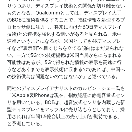
りつつあり、ディスプレイ技術との関係が切り離せない
ものとなる。Qualcommとしては、ディスプレイ大手
のBOEに技術提供をすることで、指紋情報を処理するプ
ロセッサ側に注力し、将来に向けたBOE(ディスプレイ
技術)との連携を強化する狙いがあると見られる。米中
連携ということになるが、米国としても4Kディスプレ
イなど“表示側”へ目くじらを立てる傾向はまだ見られな
い。一方で5Gでの技術提携は米国当局からにらまれる
可能性はあるが、5Gで得られた情報の表示を高速に行
うなどあくまでも表示技術に収まるのであれば、中国へ
の技術供与は問題ないのではないか」と述べている。
同社のディスプレイアナリストのカルビン・シェー氏も
「米Apple製iPhoneは現在、指紋認証に静電容量式セン
サを用いている。BOEは、超音波式センサを内蔵した新
型ディスプレイをアップルに売り込もうとしており、採
用されれば年間1.5億台以上の売り上げが期待できる」
と予測している。