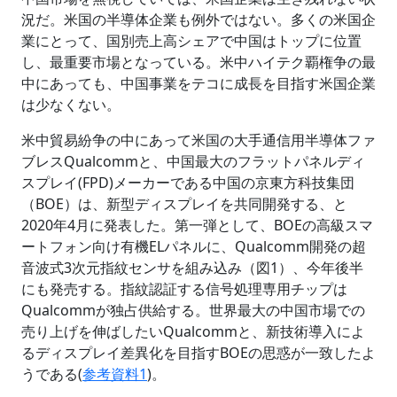
況だ。米国の半導体企業も例外ではない。多くの米国企
業にとって、国別売上高シェアで中国はトップに位置
し、最重要市場となっている。米中ハイテク覇権争の最
中にあっても、中国事業をテコに成長を目指す米国企業
は少なくない。
米中貿易紛争の中にあって米国の大手通信用半導体ファ
ブレスQualcommと、中国最大のフラットパネルディ
スプレイ(FPD)メーカーである中国の京東方科技集団
（BOE）は、新型ディスプレイを共同開発する、と
2020年4月に発表した。第一弾として、BOEの高級スマ
ートフォン向け有機ELパネルに、Qualcomm開発の超
音波式3次元指紋センサを組み込み（図1）、今年後半
にも発売する。指紋認証する信号処理専用チップは
Qualcommが独占供給する。世界最大の中国市場での
売り上げを伸ばしたいQualcommと、新技術導入によ
るディスプレイ差異化を目指すBOEの思惑が一致したよ
うである(
参考資料1
)。