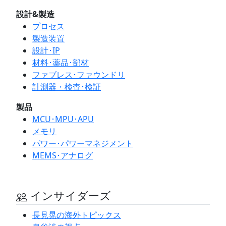
設計&製造
プロセス
製造装置
設計･IP
材料･薬品･部材
ファブレス･ファウンドリ
計測器・検査･検証
製品
MCU･MPU･APU
メモリ
パワー･パワーマネジメント
MEMS･アナログ
インサイダーズ
長見晃の海外トピックス