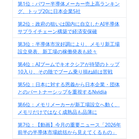
第1位：パワー半導体メーカー売上高ランキン
グ、トップ20に日本企業5社
第2位：政府の狙いは国内に自立したAI半導体
サプライチェーン構築で経済安保確
第3位：半導体市況好調により、メモリ新工場
設立発表、新工場の稼働発表も続々
第4位：AIブームでキオクシアが待望のトップ
10入り、その陰でブーム乗り損ね組は苦戦
第5位：日本に対する恩義から日本企業・団体
とのパートナーシップを重視するNvidia
第6位：メモリメーカーが新工場設立へ動く、
メモリだけではなく成熟品も品薄に
第7位：【動画】今月の重要ニュース「2026年
前半の半導体市場総括から見えてくるもの」