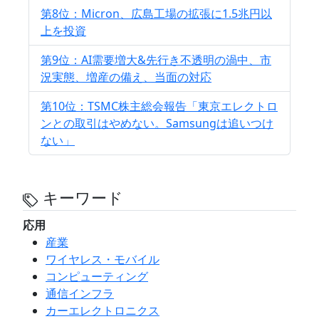
第8位：Micron、広島工場の拡張に1.5兆円以
上を投資
第9位：AI需要増大&先行き不透明の渦中、市
況実態、増産の備え、当面の対応
第10位：TSMC株主総会報告「東京エレクトロ
ンとの取引はやめない。Samsungは追いつけ
ない」
キーワード
応用
産業
ワイヤレス・モバイル
コンピューティング
通信インフラ
カーエレクトロニクス