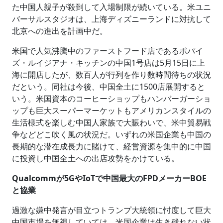
た中国人親子が殺到して入場制限が続いている。米ユニ
バーサルスタジオは、上海ディズニーランドに対抗して
北京への進出を計画中だ。
米国で人気沸騰中のファーストフード店であるポパイ
ズ・ルイジアナ・キッチンの中国1号店は5月15日に上
海に開店したが、数百人が行列を作り数時間待ちの状況
だという。同社は今後、中国全土に1500店展開すると
いう。米国資本のコーヒーショップもハンバーガーショ
ップも巨大スーパーマーケットもアメリカンスタイルの
生活様式を楽しむ中国人家族で大賑わいで、米中貿易戦
争などどこ吹く風の状況だ。いずれの米国企業も中国の
長期的な潜在成長力に賭けて、経営資源を集中的に中国
に投資し中国全土への出店攻勢をかけている。
Qualcommが5GやIoTで中国最大のFPDメーカーBOE
と協業
過激な嫌中発言が目立つトランプ大統領に忖度して巨大
中国市場を無視していては、米国企業は生き残れない状