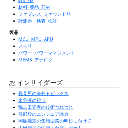
設計･IP
材料･薬品･部材
ファブレス･ファウンドリ
計測器・検査･検証
製品
MCU･MPU･APU
メモリ
パワー･パワーマネジメント
MEMS･アナログ
インサイダーズ
長見晃の海外トピックス
泉谷渉の視点
鴨志田元孝の技術つれづれ
服部毅のエンジニア論点
岡島義憲の集積回路の明日に向けて
山田周平の中国・台湾レポート