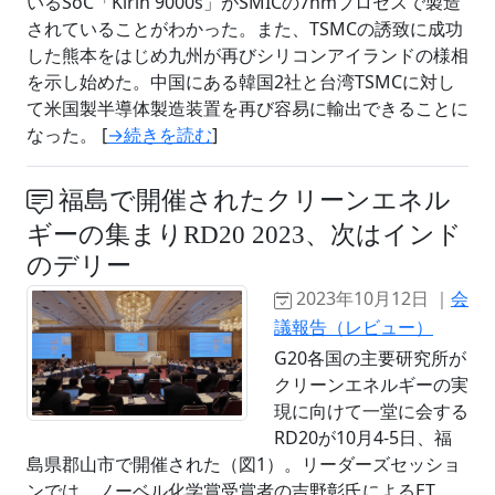
いるSoC「Kirin 9000s」がSMICの7nmプロセスで製造
されていることがわかった。また、TSMCの誘致に成功
した熊本をはじめ九州が再びシリコンアイランドの様相
を示し始めた。中国にある韓国2社と台湾TSMCに対し
て米国製半導体製造装置を再び容易に輸出できることに
なった。 [
→続きを読む
]
福島で開催されたクリーンエネル
ギーの集まりRD20 2023、次はインド
のデリー
2023年10月12日 ｜
会
議報告（レビュー）
G20各国の主要研究所が
クリーンエネルギーの実
現に向けて一堂に会する
RD20が10月4‐5日、福
島県郡山市で開催された（図1）。リーダーズセッショ
ンでは、ノーベル化学賞受賞者の吉野彰氏によるET