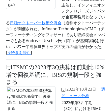
主催し、インフィニオン
テクノロジーズジャパン
が企画事務局となってい
る
日独オクトーバー技術交流会
（通称オクトーバーテッ
ク）が開催された。Infineon TechnologiesのCMO（チ
ーフマーケティングオフィサー）であり取締役会メンバ
ーでもあるAndreas Urschitz氏（図1）が基調講演を行
い、パワー半導体世界トップの実力の理由がわかった。
[
→続きを読む
]
TSMCの2023年3Q決算は前期比10%
増で回復基調に、BISの規制一段と強
まる
2023年10月23日 ｜
週
間ニュース分析
2023年第3四半期
（3Q）におけるTSMC