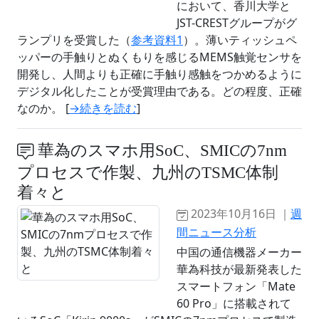
において、香川大学と
JST-CRESTグループがグ
ランプリを受賞した（
参考資料1
）。薄いティッシュペ
ッパーの手触りとぬくもりを感じるMEMS触覚センサを
開発し、人間よりも正確に手触り感触をつかめるように
デジタル化したことが受賞理由である。どの程度、正確
なのか。 [
→続きを読む
]
華為のスマホ用SoC、SMICの7nm
プロセスで作製、九州のTSMC体制
着々と
2023年10月16日 ｜
週
間ニュース分析
中国の通信機器メーカー
華為科技が最新発表した
スマートフォン「Mate
60 Pro」に搭載されて