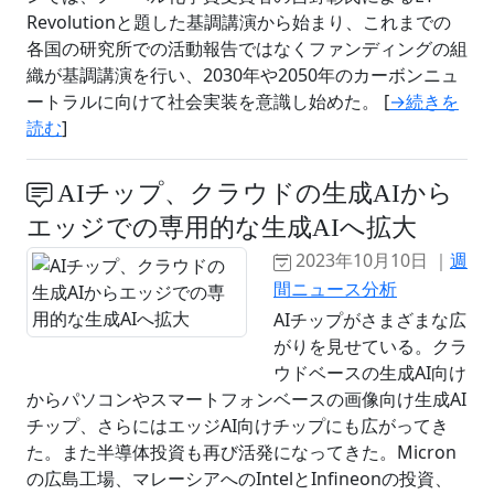
Revolutionと題した基調講演から始まり、これまでの
各国の研究所での活動報告ではなくファンディングの組
織が基調講演を行い、2030年や2050年のカーボンニュ
ートラルに向けて社会実装を意識し始めた。 [
→続きを
読む
]
AIチップ、クラウドの生成AIから
エッジでの専用的な生成AIへ拡大
2023年10月10日 ｜
週
間ニュース分析
AIチップがさまざまな広
がりを見せている。クラ
ウドベースの生成AI向け
からパソコンやスマートフォンベースの画像向け生成AI
チップ、さらにはエッジAI向けチップにも広がってき
た。また半導体投資も再び活発になってきた。Micron
の広島工場、マレーシアへのIntelとInfineonの投資、