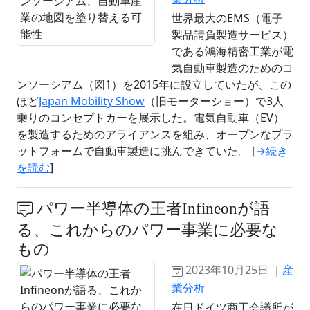
世界最大のEMS（電子
製品請負製造サービス）
である鴻海精密工業が電
気自動車製造のためのコ
ンソーシアム（図1）を2015年に設立していたが、この
ほど
Japan Mobility Show
（旧モーターショー）で3人
乗りのコンセプトカーを展示した。電気自動車（EV）
を製造するためのアライアンスを組み、オープンなプラ
ットフォームで自動車製造に挑んできていた。 [
→続き
を読む
]
パワー半導体の王者Infineonが語
る、これからのパワー事業に必要な
もの
2023年10月25日 ｜
産
業分析
在日ドイツ商工会議所が