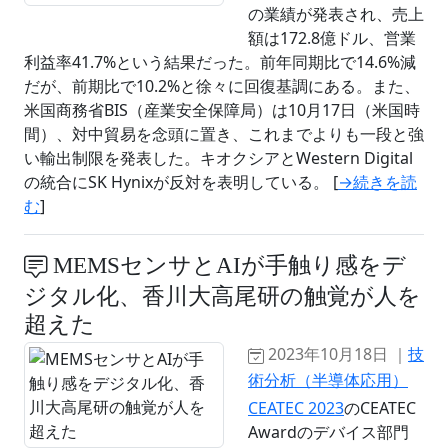
の業績が発表され、売上
額は172.8億ドル、営業
利益率41.7%という結果だった。前年同期比で14.6%減
だが、前期比で10.2%と徐々に回復基調にある。また、
米国商務省BIS（産業安全保障局）は10月17日（米国時
間）、対中貿易を念頭に置き、これまでよりも一段と強
い輸出制限を発表した。キオクシアとWestern Digital
の統合にSK Hynixが反対を表明している。 [
→続きを読
む
]
MEMSセンサとAIが手触り感をデ
ジタル化、香川大高尾研の触覚が人を
超えた
2023年10月18日 ｜
技
術分析（半導体応用）
CEATEC 2023
のCEATEC
Awardのデバイス部門