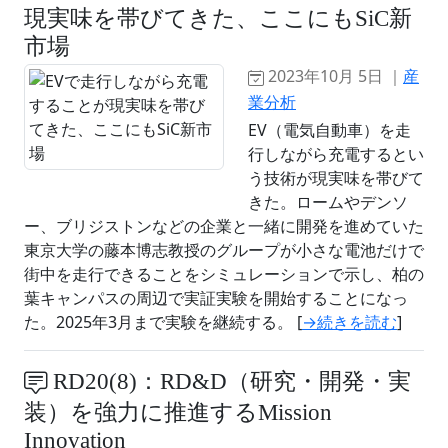
現実味を帯びてきた、ここにもSiC新
市場
2023年10月 5日 ｜
産
業分析
EV（電気自動車）を走
行しながら充電するとい
う技術が現実味を帯びて
きた。ロームやデンソ
ー、ブリジストンなどの企業と一緒に開発を進めていた
東京大学の藤本博志教授のグループが小さな電池だけで
街中を走行できることをシミュレーションで示し、柏の
葉キャンパスの周辺で実証実験を開始することになっ
た。2025年3月まで実験を継続する。 [
→続きを読む
]
RD20(8)：RD&D（研究・開発・実
装）を強力に推進するMission
Innovation