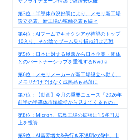
サプライチェーン構築で経済安保確
第3位：半導体市況好調により、メモリ新工場
設立発表、新工場の稼働発表も続々
第4位：AIブームでキオクシアが待望のトップ
10入り、その陰でブーム乗り損ね組は苦戦
第5位：日本に対する恩義から日本企業・団体
とのパートナーシップを重視するNvidia
第6位：メモリメーカーが新工場設立へ動く、
メモリだけではなく成熟品も品薄に
第7位：【動画】今月の重要ニュース「2026年
前半の半導体市場総括から見えてくるもの」
第8位：Micron、広島工場の拡張に1.5兆円以
上を投資
第9位：AI需要増大&先行き不透明の渦中、市