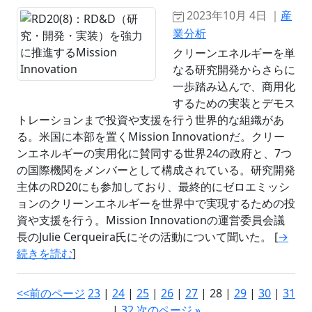
2023年10月 4日 ｜
産
業分析
クリーンエネルギーを単
なる研究開発からさらに
一歩踏み込んで、商用化
するための実装とデモス
トレーションまで投資や支援を行う世界的な組織があ
る。米国に本部を置くMission Innovationだ。クリー
ンエネルギーの実用化に賛同する世界24の政府と、7つ
の国際機関をメンバーとして構成されている。研究開発
主体のRD20にも参加しており、最終的にゼロエミッシ
ョンのクリーンエネルギーを世界中で実現するための投
資や支援を行う。Mission Innovationの運営委員会議
長のJulie Cerqueira氏にその活動について聞いた。 [
→
続きを読む
]
<<前のページ
23
|
24
|
25
|
26
|
27
| 28 |
29
|
30
|
31
|
32
次のページ »