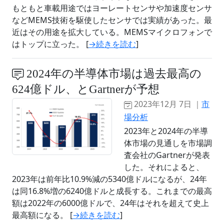
もともと車載用途ではヨーレートセンサや加速度センサ
などMEMS技術を駆使したセンサでは実績があった。最
近はその用途を拡大している。MEMSマイクロフォンで
はトップに立った。 [
→続きを読む
]
2024年の半導体市場は過去最高の
624億ドル、とGartnerが予想
2023年12月 7日 ｜
市
場分析
2023年と2024年の半導
体市場の見通しを市場調
査会社のGartnerが発表
した。それによると、
2023年は前年比10.9%減の5340億ドルになるが、24年
は同16.8%増の6240億ドルと成長する。これまでの最高
額は2022年の6000億ドルで、24年はそれを超えて史上
最高額になる。 [
→続きを読む
]