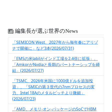
編集長が選ぶ世界のNews
「SEMICON West、2027年から毎年春にアリゾ
ナで開催に」など3本(2026/07/31)
「EMSの米Jabilがインド工場を2.4倍に拡張」、
「AmkorがNvdiaと長期のパートナーシップを締
結」(2026/07/27)
「TSMC、2026年米国に1000億ドルを追加投
資」、「SMICの第３世代の7nmプロセスの実
力、Intel 18Aのメタルピッチより微細」
(2026/07/23)
「AMD、メモリ-オン-パッケージのSoCでHBM