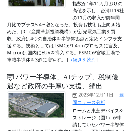
指数が1年11カ月ぶりの
高値を示し、台湾IT19社
の11月の収入が前年同
月比でプラス5.4%増となった。投資も技術も上向き始
めた。JIC（産業革新投資機構）が新光電気工業を買
収、政府は4つの自治体を半導体拠点と定めインフラ支
援する。技術としてはTSMCが1.4nmプロセスに言及、
Micronは国内にEUVを導入する。PSMCが宮城工場で
車載半導体を3割に増やす。 [
→続きを読む
]
パワー半導体、AIチップ、税制優
遇など政府の手厚い支援、続出
2023年12月11日 ｜
週
間ニュース分析
ロームと東芝デバイス&
ストレージ（図1）が申
請していたパワー半導体