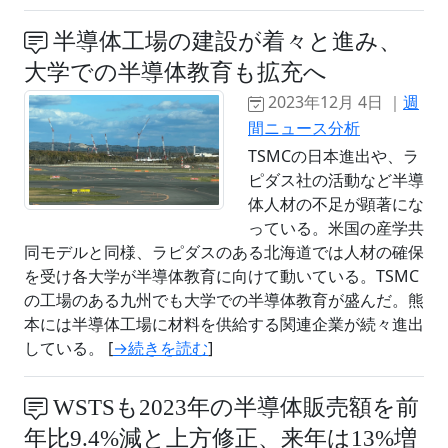
半導体工場の建設が着々と進み、
大学での半導体教育も拡充へ
2023年12月 4日 ｜
週
間ニュース分析
TSMCの日本進出や、ラ
ピダス社の活動など半導
体人材の不足が顕著にな
っている。米国の産学共
同モデルと同様、ラピダスのある北海道では人材の確保
を受け各大学が半導体教育に向けて動いている。TSMC
の工場のある九州でも大学での半導体教育が盛んだ。熊
本には半導体工場に材料を供給する関連企業が続々進出
している。 [
→続きを読む
]
WSTSも2023年の半導体販売額を前
年比9.4%減と上方修正、来年は13%増