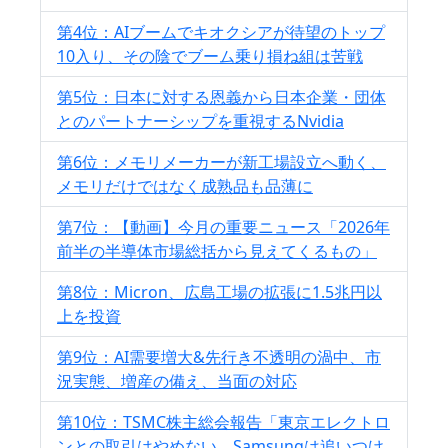
第4位：AIブームでキオクシアが待望のトップ
10入り、その陰でブーム乗り損ね組は苦戦
第5位：日本に対する恩義から日本企業・団体
とのパートナーシップを重視するNvidia
第6位：メモリメーカーが新工場設立へ動く、
メモリだけではなく成熟品も品薄に
第7位：【動画】今月の重要ニュース「2026年
前半の半導体市場総括から見えてくるもの」
第8位：Micron、広島工場の拡張に1.5兆円以
上を投資
第9位：AI需要増大&先行き不透明の渦中、市
況実態、増産の備え、当面の対応
第10位：TSMC株主総会報告「東京エレクトロ
ンとの取引はやめない。Samsungは追いつけ