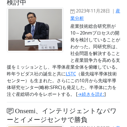
検討中
2023年11月28日 ｜
産
業分析
産業技術総合研究所が
10～20nmプロセスの開
発を検討していることが
わかった。同研究所は、
社会問題を解決すること
と産業競争力を高める支
援をミッションとし、半導体産業全体を俯瞰している。
昨年ラピダス社の誕生と共に
LSTC
（最先端半導体技術
センター）も生まれた。さらにこの10月から先端半導
体研究センター(略称:SFRC)も発足した。半導体に力を
注ぐ産総研の今をレポートする。 [
→続きを読む
]
Onsemi、インテリジェントなパワ
ーとイメージセンサで勝負