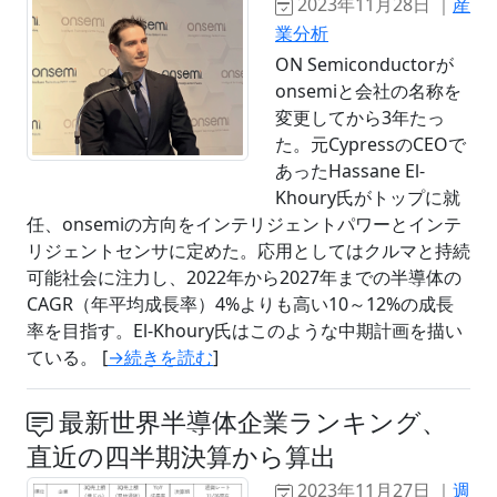
2023年11月28日 ｜
産
業分析
ON Semiconductorが
onsemiと会社の名称を
変更してから3年たっ
た。元CypressのCEOで
あったHassane El-
Khoury氏がトップに就
任、onsemiの方向をインテリジェントパワーとインテ
リジェントセンサに定めた。応用としてはクルマと持続
可能社会に注力し、2022年から2027年までの半導体の
CAGR（年平均成長率）4%よりも高い10～12%の成長
率を目指す。El-Khoury氏はこのような中期計画を描い
ている。 [
→続きを読む
]
最新世界半導体企業ランキング、
直近の四半期決算から算出
2023年11月27日 ｜
週