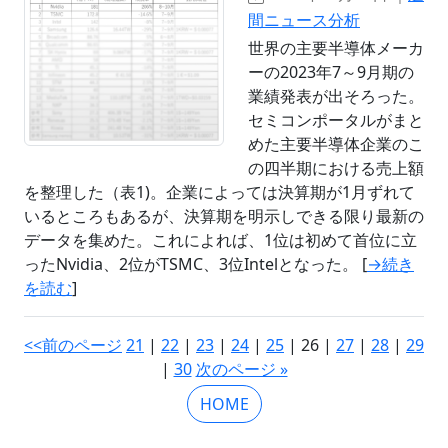
間ニュース分析
世界の主要半導体メーカ
ーの2023年7～9月期の
業績発表が出そろった。
セミコンポータルがまと
めた主要半導体企業のこ
の四半期における売上額
を整理した（表1)。企業によっては決算期が1月ずれて
いるところもあるが、決算期を明示しできる限り最新の
データを集めた。これによれば、1位は初めて首位に立
ったNvidia、2位がTSMC、3位Intelとなった。 [
→続き
を読む
]
<<前のページ
21
|
22
|
23
|
24
|
25
| 26 |
27
|
28
|
29
|
30
次のページ »
HOME