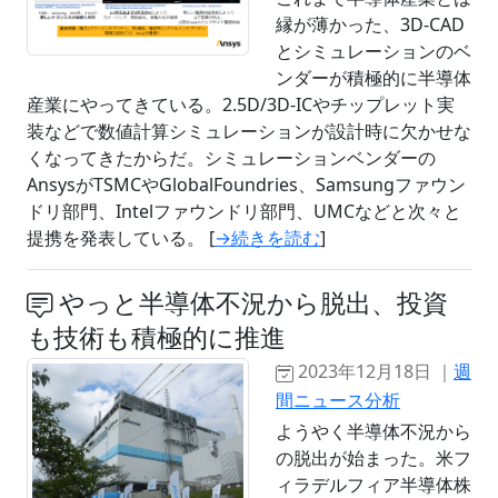
縁が薄かった、3D-CAD
とシミュレーションのベ
ンダーが積極的に半導体
産業にやってきている。2.5D/3D-ICやチップレット実
装などで数値計算シミュレーションが設計時に欠かせな
くなってきたからだ。シミュレーションベンダーの
AnsysがTSMCやGlobalFoundries、Samsungファウン
ドリ部門、Intelファウンドリ部門、UMCなどと次々と
提携を発表している。 [
→続きを読む
]
やっと半導体不況から脱出、投資
も技術も積極的に推進
2023年12月18日 ｜
週
間ニュース分析
ようやく半導体不況から
の脱出が始まった。米フ
ィラデルフィア半導体株