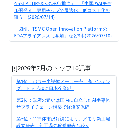
からLPDDR5Xへの移行推進」、「中国のAIモデ
ル開発者、専用チップで最適化、低コスト化を
狙う」(2026/07/14)
「図研、TSMC Open Innovation Platformの
EDAアライアンスに参加」など3本(2026/07/10)
2026年7月のトップ10記事
第1位：パワー半導体メーカー売上高ランキン
グ、トップ20に日本企業5社
第2位：政府の狙いは国内に自立したAI半導体
サプライチェーン構築で経済安保確
第3位：半導体市況好調により、メモリ新工場
設立発表、新工場の稼働発表も続々