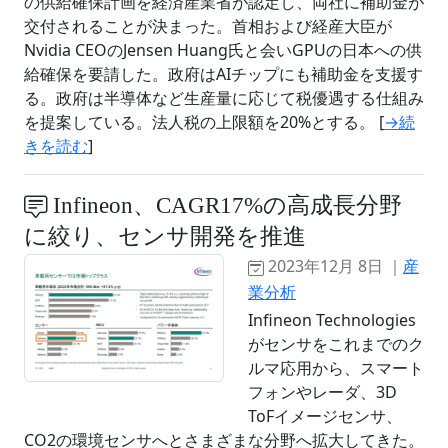
の供給確保計画を経済産業省が認定し、両社に補助金が
交付されることが決まった。首相および経産大臣が
Nvidia CEOのJensen Huang氏と会いGPUの日本への供
給確保を要請した。政府はAIチップにも補助金を支援す
る。政府は半導体など生産量に応じて税優遇する仕組み
を提案している。法人税の上限額を20%とする。 [
→続
きを読む
]
Infineon、CAGR17%の高成長分野
に絞り、センサ開発を推進
2023年12月 8日 ｜
産
業分析
Infineon Technologies
がセンサをこれまでのク
ルマ応用から、スマート
フォンやレーダ、3D
ToFイメージセンサ、
CO2の環境センサへとさまざまな分野へ拡大してきた。