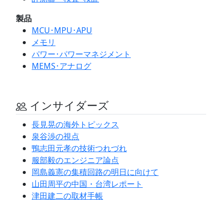
製品
MCU･MPU･APU
メモリ
パワー･パワーマネジメント
MEMS･アナログ
インサイダーズ
長見晃の海外トピックス
泉谷渉の視点
鴨志田元孝の技術つれづれ
服部毅のエンジニア論点
岡島義憲の集積回路の明日に向けて
山田周平の中国・台湾レポート
津田建二の取材手帳