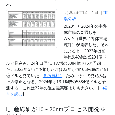
へ
2023年12月 1日 ｜
市
場分析
2023年と2024年の半導
体市場の見通しを
WSTS（世界半導体市場
統計）が発表した。それ
によると、2023年は前
年比9.4%減の5201億ド
ルと見込み、24年は同13.1%増の5884億ドルと予想し
た。2023年6月に予想した時は23年が同10.3%減の5151
億ドルと見ていた（
参考資料1
）ため、今回の見込みは
上方修正となる。2024年は13.1%増の5884億ドルと予
測する。これは22年の過去最高額よりも大きい。 [
→続
きを読む
]
産総研が10～20nmプロセス開発を