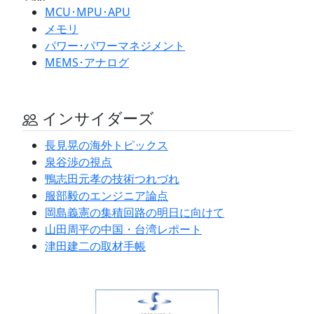
MCU･MPU･APU
メモリ
パワー･パワーマネジメント
MEMS･アナログ
インサイダーズ
長見晃の海外トピックス
泉谷渉の視点
鴨志田元孝の技術つれづれ
服部毅のエンジニア論点
岡島義憲の集積回路の明日に向けて
山田周平の中国・台湾レポート
津田建二の取材手帳