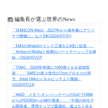
編集長が選ぶ世界のNews
「SEMICON West、2027年から毎年春にアリゾ
ナで開催に」など3本(2026/07/31)
「EMSの米Jabilがインド工場を2.4倍に拡張」、
「AmkorがNvdiaと長期のパートナーシップを締
結」(2026/07/27)
「TSMC、2026年米国に1000億ドルを追加投
資」、「SMICの第３世代の7nmプロセスの実
力、Intel 18Aのメタルピッチより微細」
(2026/07/23)
「AMD、メモリ-オン-パッケージのSoCでHBM
からLPDDR5Xへの移行推進」、「中国のAIモデ
ル開発者、専用チップで最適化、低コスト化を