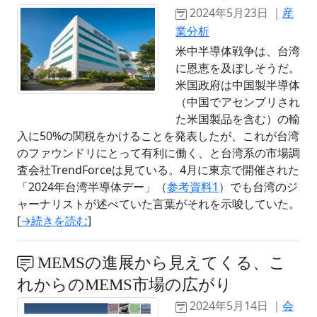
2024年5月23日 ｜
産
業分析
米中半導体戦争は、台湾
に恩恵を及ぼしそうだ。
米国政府は中国製半導体
（中国でアセンブリされ
た米国製品を含む）の輸
入に50%の関税をかけることを発表したが、これが台湾
のファウンドリにとって有利に働く、と台湾系の市場調
査会社TrendForceは見ている。4月に東京で開催された
「2024年台湾半導体デー」（
参考資料1
）でも台湾のジ
ャーナリストが述べていた言葉がそれを示唆していた。
[
→続きを読む
]
MEMSの進展から見えてくる、こ
れからのMEMS市場の広がり
2024年5月14日 ｜
会