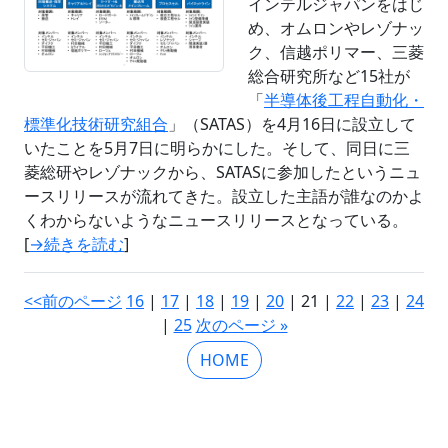
インテルジャパンをはじ
め、オムロンやレゾナッ
ク、信越ポリマー、三菱
総合研究所など15社が
「
半導体後工程自動化・
標準化技術研究組合
」（SATAS）を4月16日に設立して
いたことを5月7日に明らかにした。そして、同日に三
菱総研やレゾナックから、SATASに参加したというニュ
ースリリースが流れてきた。設立した主語が誰なのかよ
くわからないようなニュースリリースとなっている。
[
→続きを読む
]
<<前のページ
16
|
17
|
18
|
19
|
20
| 21 |
22
|
23
|
24
|
25
次のページ »
HOME