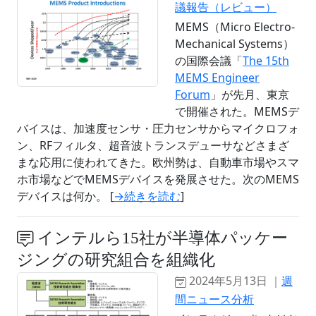
議報告（レビュー）
MEMS（Micro Electro-
Mechanical Systems）
の国際会議「
The 15th
MEMS Engineer
Forum
」が先月、東京
で開催された。MEMSデ
バイスは、加速度センサ・圧力センサからマイクロフォ
ン、RFフィルタ、超音波トランスデューサなどさまざ
まな応用に使われてきた。欧州勢は、自動車市場やスマ
ホ市場などでMEMSデバイスを発展させた。次のMEMS
デバイスは何か。 [
→続きを読む
]
インテルら15社が半導体パッケー
ジングの研究組合を組織化
2024年5月13日 ｜
週
間ニュース分析