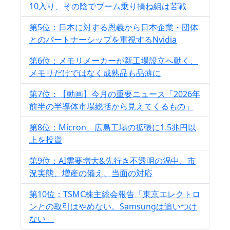
10入り、その陰でブーム乗り損ね組は苦戦
第5位：日本に対する恩義から日本企業・団体
とのパートナーシップを重視するNvidia
第6位：メモリメーカーが新工場設立へ動く、
メモリだけではなく成熟品も品薄に
第7位：【動画】今月の重要ニュース「2026年
前半の半導体市場総括から見えてくるもの」
第8位：Micron、広島工場の拡張に1.5兆円以
上を投資
第9位：AI需要増大&先行き不透明の渦中、市
況実態、増産の備え、当面の対応
第10位：TSMC株主総会報告「東京エレクトロ
ンとの取引はやめない。Samsungは追いつけ
ない」