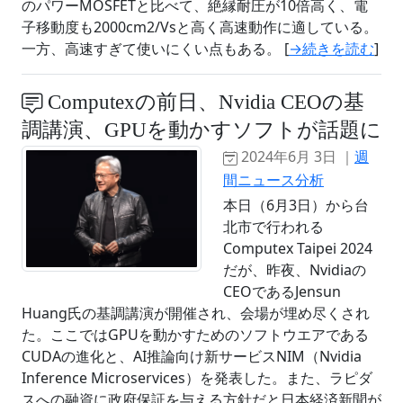
のパワーMOSFETと比べて、絶縁耐圧が10倍高く、電
子移動度も2000cm2/Vsと高く高速動作に適している。
一方、高速すぎて使いにくい点もある。 [
→続きを読む
]
Computexの前日、Nvidia CEOの基
調講演、GPUを動かすソフトが話題に
2024年6月 3日 ｜
週
間ニュース分析
本日（6月3日）から台
北市で行われる
Computex Taipei 2024
だが、昨夜、Nvidiaの
CEOであるJensun
Huang氏の基調講演が開催され、会場が埋め尽くされ
た。ここではGPUを動かすためのソフトウエアである
CUDAの進化と、AI推論向け新サービスNIM（Nvidia
Inference Microservices）を発表した。また、ラピダ
スへの融資に政府保証を与える方針だと日本経済新聞が