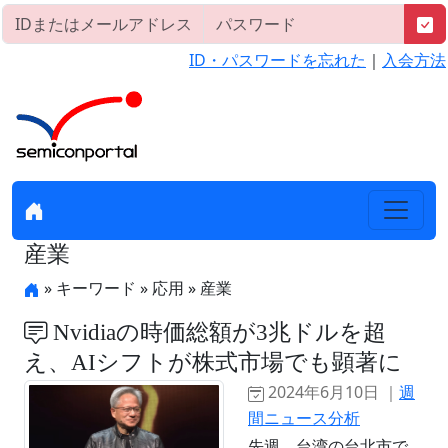
ID・パスワードを忘れた
｜
入会方法
産業
» キーワード » 応用 » 産業
Nvidiaの時価総額が3兆ドルを超
え、AIシフトが株式市場でも顕著に
2024年6月10日 ｜
週
間ニュース分析
先週、台湾の台北市で