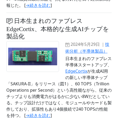
報じた。 [
→続きを読む
]
日本生まれのファブレス
EdgeCortix、本格的な生成AIチップを
製品化
2024年5月29日 ｜
技
術分析（半導体製品）
日本生まれのファブレス
半導体スタートアップ、
EdgeCortix
が生成AI用
の新しい半導体チップ
「SAKURA-II」をリリース（図1）、60 TOPS（Trillion
Operations per Second）という高性能ながら、従来の
チップよりも消費電力がはるかに少ない8Wだとしてい
る。チップ設計だけではなく、モジュールやカードも製
作しており、拡張性もあり4個接続で240 TOPSの性能
を持つ。 [
→続きを読む
]