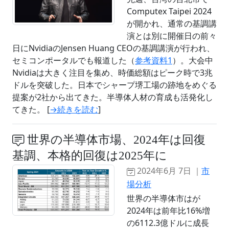
Computex Taipei 2024
が開かれ、通常の基調講
演とは別に開催日の前々
日にNvidiaのJensen Huang CEOの基調講演が行われ、
セミコンポータルでも報道した（
参考資料1
）。大会中
Nvidiaは大きく注目を集め、時価総額はピーク時で3兆
ドルを突破した。日本でシャープ堺工場の跡地をめぐる
提案が2社から出てきた。半導体人材の育成も活発化し
てきた。 [
→続きを読む
]
世界の半導体市場、2024年は回復
基調、本格的回復は2025年に
2024年6月 7日 ｜
市
場分析
世界の半導体市はが
2024年は前年比16%増
の6112.3億ドルに成長