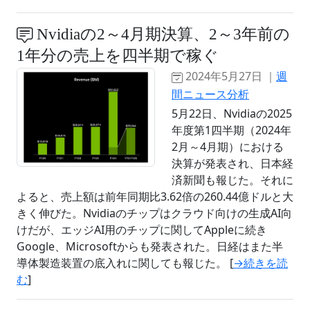
Nvidiaの2～4月期決算、2～3年前の
1年分の売上を四半期で稼ぐ
2024年5月27日 ｜
週
間ニュース分析
5月22日、Nvidiaの2025
年度第1四半期（2024年
2月～4月期）における
決算が発表され、日本経
済新聞も報じた。それに
よると、売上額は前年同期比3.62倍の260.44億ドルと大
きく伸びた。Nvidiaのチップはクラウド向けの生成AI向
けだが、エッジAI用のチップに関してAppleに続き
Google、Microsoftからも発表された。日経はまた半
導体製造装置の底入れに関しても報じた。 [
→続きを読
む
]