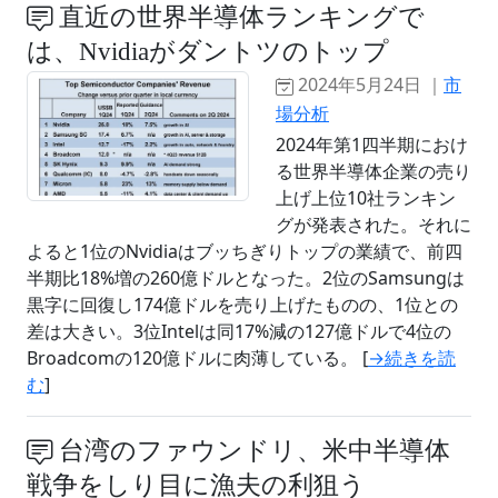
直近の世界半導体ランキングで
は、Nvidiaがダントツのトップ
2024年5月24日 ｜
市
場分析
2024年第1四半期におけ
る世界半導体企業の売り
上げ上位10社ランキン
グが発表された。それに
よると1位のNvidiaはブッちぎりトップの業績で、前四
半期比18%増の260億ドルとなった。2位のSamsungは
黒字に回復し174億ドルを売り上げたものの、1位との
差は大きい。3位Intelは同17%減の127億ドルで4位の
Broadcomの120億ドルに肉薄している。 [
→続きを読
む
]
台湾のファウンドリ、米中半導体
戦争をしり目に漁夫の利狙う