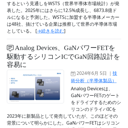
するという見通しをWSTS（世界半導体市場統計）が発
表した。2025年にはさらに12.5%成長し、6873.8億ド
ルになると予測した。WSTSに加盟する半導体メーカー
は48社、抜けている企業は推察して世界の半導体市場
としている。 [
→続きを読む
]
Analog Devices、GaNパワーFETを
駆動するシリコンICでGaN回路設計を
容易に
2024年6月 5日 ｜
技
術分析（半導体製品）
Analog Devicesは、
GaNパワーFETのゲート
をドライブするためのシ
リコンのドライバICを
2023年に新製品として発売していたが、このほどその
背景について明らかにした。GaNパワーFETはシリコン