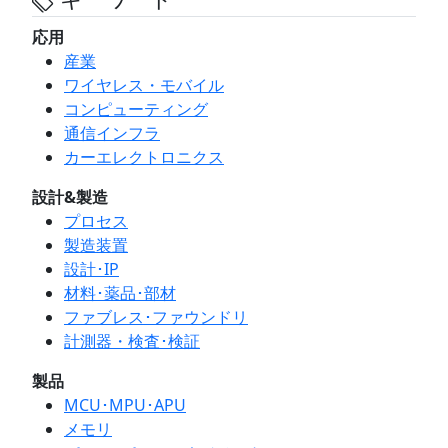
キーワード
応用
産業
ワイヤレス・モバイル
コンピューティング
通信インフラ
カーエレクトロニクス
設計&製造
プロセス
製造装置
設計･IP
材料･薬品･部材
ファブレス･ファウンドリ
計測器・検査･検証
製品
MCU･MPU･APU
メモリ