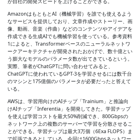
が自社の開発スピードを上げることができる。
AmazonはもともとAI（機械学習）を誰でも使えるよう
なサービスを提供しており、文章作成やストーリー、画
像、動画、音楽（作曲）などのコンテンツやアイデアを
作成できる生成AIでも機械学習を使っている。参考資料
1によると、Transformerベースのニューラルネットワ
ークアーキテクチャが開発されたおかげで、数十億とい
う膨大なモデルのパラメータ数が出てきているという。
実際、筆者がChatGPTに問い合わせてみると、
ChatGPTに使われているGPT-3を学習させるには数千台
のマシンと175億個のパラメータが必要だったと答えて
いる。
AWSは、学習用向けのAIチップ「Trainium」と推論向
けAIチップ「Inferentia」を開発してきた。学習チップ
を使えば学習コストを最大50%削減でき、800Gbpsの
ネットワーク上の複数のサーバーで学習を分散させるこ
とができる。学習チップは最大3万個（6Exa FLOPS）ま
で拡張できるとしている。今回は1600Gbpsネットワー