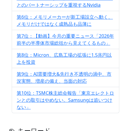
とのパートナーシップを重視するNvidia
第6位：メモリメーカーが新工場設立へ動く、
メモリだけではなく成熟品も品薄に
第7位：【動画】今月の重要ニュース「2026年
前半の半導体市場総括から見えてくるもの」
第8位：Micron、広島工場の拡張に1.5兆円以
上を投資
第9位：AI需要増大&先行き不透明の渦中、市
況実態、増産の備え、当面の対応
第10位：TSMC株主総会報告「東京エレクトロ
ンとの取引はやめない。Samsungは追いつけ
ない」