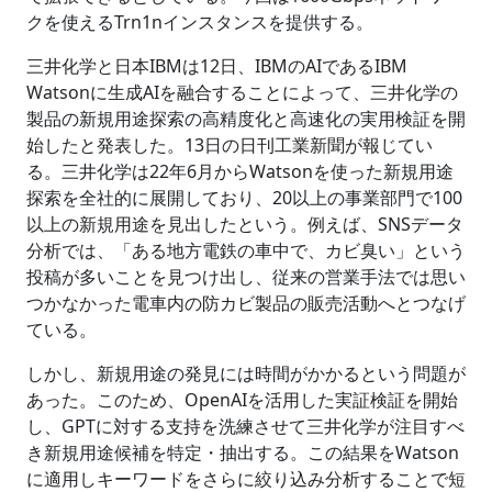
クを使えるTrn1nインスタンスを提供する。
三井化学と日本IBMは12日、IBMのAIであるIBM
Watsonに生成AIを融合することによって、三井化学の
製品の新規用途探索の高精度化と高速化の実用検証を開
始したと発表した。13日の日刊工業新聞が報じてい
る。三井化学は22年6月からWatsonを使った新規用途
探索を全社的に展開しており、20以上の事業部門で100
以上の新規用途を見出したという。例えば、SNSデータ
分析では、「ある地方電鉄の車中で、カビ臭い」という
投稿が多いことを見つけ出し、従来の営業手法では思い
つかなかった電車内の防カビ製品の販売活動へとつなげ
ている。
しかし、新規用途の発見には時間がかかるという問題が
あった。このため、OpenAIを活用した実証検証を開始
し、GPTに対する支持を洗練させて三井化学が注目すべ
き新規用途候補を特定・抽出する。この結果をWatson
に適用しキーワードをさらに絞り込み分析することで短