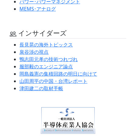
パワー･パワーマネジメント
MEMS･アナログ
インサイダーズ
長見晃の海外トピックス
泉谷渉の視点
鴨志田元孝の技術つれづれ
服部毅のエンジニア論点
岡島義憲の集積回路の明日に向けて
山田周平の中国・台湾レポート
津田建二の取材手帳