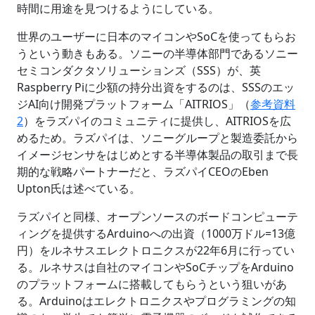
時間に用途を見つけるようにしている。
世界のユーザーに日本のマイコンやSoCを使ってもらお
うという動きもある。ソニーの半導体部門であるソニー
セミコンダクタソリューションズ（SSS）が、英
Raspberry Piに少額の持分出資をするのは、SSSのエッ
ジAI向け開発プラットフォーム「AITRIOS」（
参考資料
2
）をラズパイのコミュニティに提供し、AITRIOSを広
めるため。ラズパイは、ソニーグループと製造委託から
イメージセンサをはじめとする半導体製品の取引まで長
期的な戦略パートナーだと、ラズパイCEOのEben
Upton氏は述べている。
ラズパイと同様、オープンソースのボードコンピューテ
ィングを提供するArduinoへの出資（1000万ドル=13億
円）をルネサスエレクトロニクスが22年6月に行ってい
る。ルネサスは自社のマイコンやSoCチップをArduino
のプラットフォームに搭載してもらうという狙いがあ
る。Arduinoはエレクトロニクスやプログラミングの知