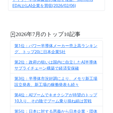
EDAは仏AI企業を買収(2026/02/06)
2026年7月のトップ10記事
第1位：パワー半導体メーカー売上高ランキン
グ、トップ20に日本企業5社
第2位：政府の狙いは国内に自立したAI半導体
サプライチェーン構築で経済安保確
第3位：半導体市況好調により、メモリ新工場
設立発表、新工場の稼働発表も続々
第4位：AIブームでキオクシアが待望のトップ
10入り、その陰でブーム乗り損ね組は苦戦
第5位：日本に対する恩義から日本企業・団体