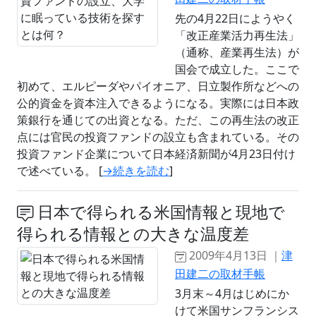
先の4月22日にようやく
「改正産業活力再生法」
（通称、産業再生法）が
国会で成立した。ここで
初めて、エルピーダやパイオニア、日立製作所などへの
公的資金を資本注入できるようになる。実際には日本政
策銀行を通じての出資となる。ただ、この再生法の改正
点には官民の投資ファンドの設立も含まれている。その
投資ファンド企業について日本経済新聞が4月23日付け
で述べている。 [
→続きを読む
]
日本で得られる米国情報と現地で
得られる情報との大きな温度差
2009年4月13日 ｜
津
田建二の取材手帳
3月末～4月はじめにか
けて米国サンフランシス