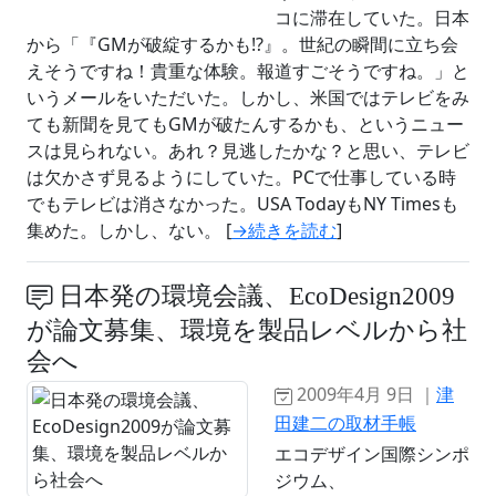
コに滞在していた。日本
から「『GMが破綻するかも!?』。世紀の瞬間に立ち会
えそうですね！貴重な体験。報道すごそうですね。」と
いうメールをいただいた。しかし、米国ではテレビをみ
ても新聞を見てもGMが破たんするかも、というニュー
スは見られない。あれ？見逃したかな？と思い、テレビ
は欠かさず見るようにしていた。PCで仕事している時
でもテレビは消さなかった。USA TodayもNY Timesも
集めた。しかし、ない。 [
→続きを読む
]
日本発の環境会議、EcoDesign2009
が論文募集、環境を製品レベルから社
会へ
2009年4月 9日 ｜
津
田建二の取材手帳
エコデザイン国際シンポ
ジウム、