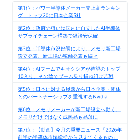
第1位：パワー半導体メーカー売上高ランキン
グ、トップ20に日本企業5社
第2位：政府の狙いは国内に自立したAI半導体
サプライチェーン構築で経済安保確
第3位：半導体市況好調により、メモリ新工場
設立発表、新工場の稼働発表も続々
第4位：AIブームでキオクシアが待望のトップ
10入り、その陰でブーム乗り損ね組は苦戦
第5位：日本に対する恩義から日本企業・団体
とのパートナーシップを重視するNvidia
第6位：メモリメーカーが新工場設立へ動く、
メモリだけではなく成熟品も品薄に
第7位：【動画】今月の重要ニュース「2026年
前半の半導体市場総括から見えてくるもの」