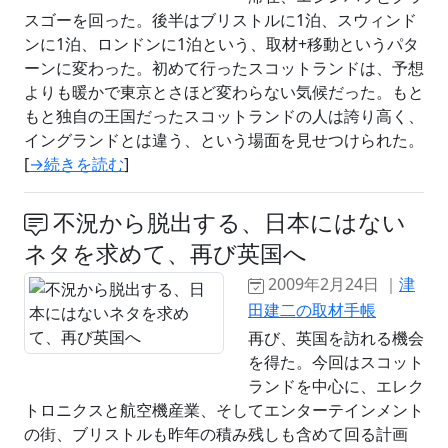
スゴーを回った。後半はブリストルに1泊、スウィンド
ンに1泊、ロンドンに1泊という、取材+移動というパタ
ーンに変わった。初めて行ったスコットランドは、予想
よりも暖かで東京とさほど変わらない気候だった。もと
もと独自の王国だったスコットランドの人は誇り高く、
イングランドとは違う、という場面を見せつけられた。
[
→続きを読む
]
不況から脱出する、日本にはない
ネタを求めて、再び英国へ
2009年2月24日 ｜
津
田建二の取材手帳
再び、英国を訪れる機会
を得た。今回はスコット
ランドを中心に、エレク
トロニクスと航空機産業、そしてエンターテインメント
の街、ブリストルも昨年の積み残しも含めて回る計画