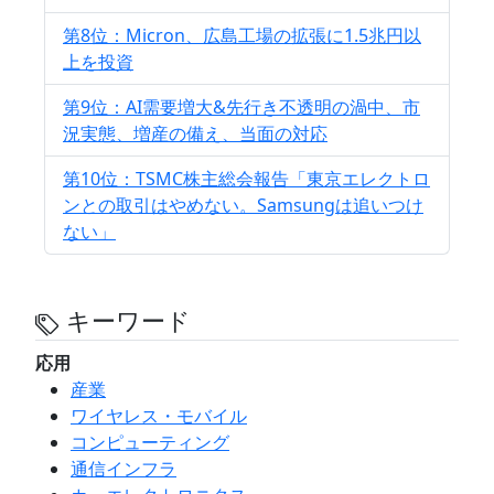
第8位：Micron、広島工場の拡張に1.5兆円以
上を投資
第9位：AI需要増大&先行き不透明の渦中、市
況実態、増産の備え、当面の対応
第10位：TSMC株主総会報告「東京エレクトロ
ンとの取引はやめない。Samsungは追いつけ
ない」
キーワード
応用
産業
ワイヤレス・モバイル
コンピューティング
通信インフラ