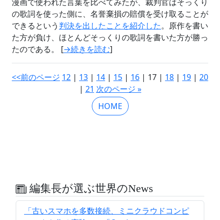
漫画で使われた言葉を比べてみたが、裁判官はそっくり
の歌詞を使った側に、名誉棄損の賠償を受け取ることが
できるという
判決を出したことを紹介した
。原作を書い
た方が負け、ほとんどそっくりの歌詞を書いた方が勝っ
たのである。 [
→続きを読む
]
<<前のページ
12
|
13
|
14
|
15
|
16
| 17 |
18
|
19
|
20
|
21
次のページ »
HOME
編集長が選ぶ世界のNews
「古いスマホを多数接続、ミニクラウドコンピ