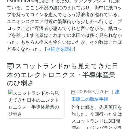
eSummit2009に参加するため、サンフランシスコに来
ている。ここも不況の波にのまれており、街中に紙コッ
プを持ってコインを恵んでもらう浮浪者が溢れている。
ユニオンスクエア付近の繁華街から少し外へ行くと、ブ
ロックごとに浮浪者が恵んでくれと言いながら、紙コッ
プを差し出す光景はこれまでの米国では多く見られなか
った。もちろん従来も物乞いはいたが、その数はこれほ
ど多くなかった。 [
→続きを読む
]
スコットランドから見えてきた日
本のエレクトロニクス・半導体産業
のひ弱さ
2009年3月26日 ｜
津
田建二の取材手帳
昨年に続き、先月英国を
旅した。今回行った先は
スコットランドに3日間
滞在、エジンバラとグラ