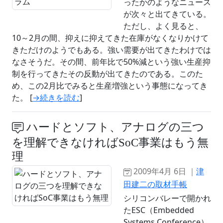
ったかのようなニュース
が次々と出てきている。
ただし、よく見ると、
10～2月の間、抑えに抑えてきた在庫がなくなりかけて
きただけのようでもある。強い需要が出てきたわけでは
なさそうだ。その間、前年比で50%減という強い生産抑
制を行ってきたその反動が出てきたのである。このた
め、この2月比でみると生産増強という事態になってき
た。 [
→続きを読む
]
ハードとソフト、アナログの三つ
を理解できなければSoC事業はもう無
理
2009年4月 6日 ｜
津
田建二の取材手帳
シリコンバレーで開かれ
たESC（Embedded
Systems Conference）