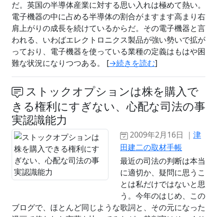
だ。英国の半導体産業に対する思い入れは極めて熱い。
電子機器の中に占める半導体の割合がますます高まり右
肩上がりの成長を続けているからだ。その電子機器と言
われる、いわばエレクトロニクス製品が強い勢いで拡が
っており、電子機器を使っている業種の定義はもはや困
難な状況になりつつある。 [
→続きを読む
]
ストックオプションは株を購入で
きる権利にすぎない、心配な司法の事
実認識能力
2009年2月16日 ｜
津
田建二の取材手帳
最近の司法の判断は本当
に適切か、疑問に思うこ
とは私だけではないと思
う。今年のはじめ、この
ブログで、ほとんど同じような歌詞と、その元になった