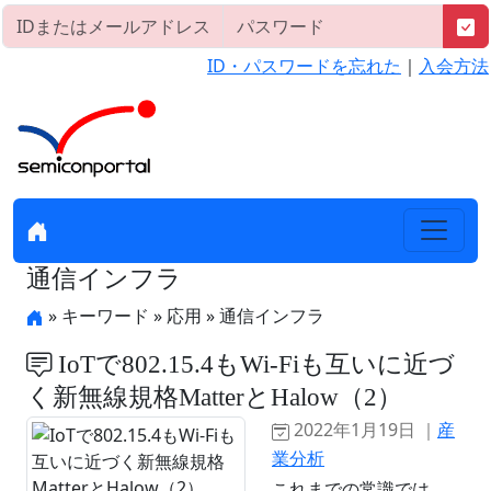
ID・パスワードを忘れた
｜
入会方法
通信インフラ
» キーワード » 応用 » 通信インフラ
IoTで802.15.4もWi-Fiも互いに近づ
く新無線規格MatterとHalow（2）
2022年1月19日 ｜
産
業分析
これまでの常識では、