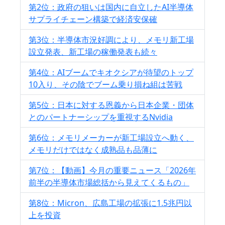
第2位：政府の狙いは国内に自立したAI半導体
サプライチェーン構築で経済安保確
第3位：半導体市況好調により、メモリ新工場
設立発表、新工場の稼働発表も続々
第4位：AIブームでキオクシアが待望のトップ
10入り、その陰でブーム乗り損ね組は苦戦
第5位：日本に対する恩義から日本企業・団体
とのパートナーシップを重視するNvidia
第6位：メモリメーカーが新工場設立へ動く、
メモリだけではなく成熟品も品薄に
第7位：【動画】今月の重要ニュース「2026年
前半の半導体市場総括から見えてくるもの」
第8位：Micron、広島工場の拡張に1.5兆円以
上を投資