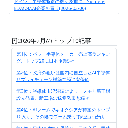
ドイツ、半導体製造の復活を推進、Siemens
EDAは仏AI企業を買収(2026/02/06)
2026年7月のトップ10記事
第1位：パワー半導体メーカー売上高ランキン
グ、トップ20に日本企業5社
第2位：政府の狙いは国内に自立したAI半導体
サプライチェーン構築で経済安保確
第3位：半導体市況好調により、メモリ新工場
設立発表、新工場の稼働発表も続々
第4位：AIブームでキオクシアが待望のトップ
10入り、その陰でブーム乗り損ね組は苦戦