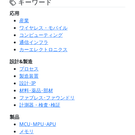
キーワード
応用
産業
ワイヤレス・モバイル
コンピューティング
通信インフラ
カーエレクトロニクス
設計&製造
プロセス
製造装置
設計･IP
材料･薬品･部材
ファブレス･ファウンドリ
計測器・検査･検証
製品
MCU･MPU･APU
メモリ