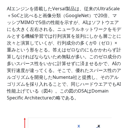
AIエンジンを搭載したVersal製品は、従来のUltraScale
＋SoCと比べると画像分類（GoogleNet）で20倍、マ
ッシブMIMOで5倍の性能を示すが、AIはソフトウエア
にも大きく左右される。ニューラルネットワークをモデ
ルとする機械学習では行列演算を並列にしかも層ごとに
次々と演算していくが、行列成分の多くが0（ゼロ）×
重みという形をとる。答えはゼロなのにもかかわらず計
算しなければならないため無駄が多い。このゼロ成分の
多いスパース性をいかに計算せずに済ませるかで、AIの
実行速度が違ってくる。そこで、優れたスパース性のア
ルゴリズムを開発したNumenta社と提携し、そのアル
ゴリズムを採り入れることで、同じハードウエアでもAI
性能上げている（図4）。この図のDSAはDomain
Specific Architectureの略である。