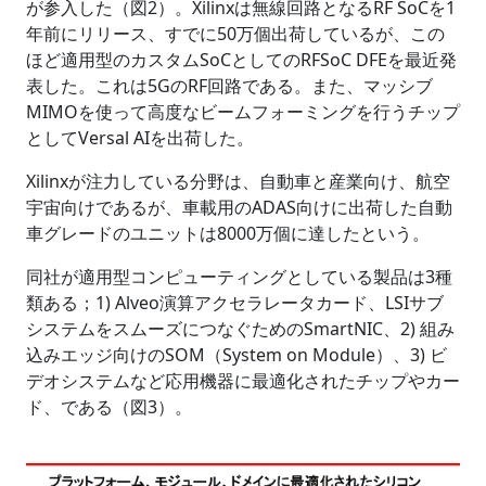
が参入した（図2）。Xilinxは無線回路となるRF SoCを1
年前にリリース、すでに50万個出荷しているが、この
ほど適用型のカスタムSoCとしてのRFSoC DFEを最近発
表した。これは5GのRF回路である。また、マッシブ
MIMOを使って高度なビームフォーミングを行うチップ
としてVersal AIを出荷した。
Xilinxが注力している分野は、自動車と産業向け、航空
宇宙向けであるが、車載用のADAS向けに出荷した自動
車グレードのユニットは8000万個に達したという。
同社が適用型コンピューティングとしている製品は3種
類ある；1) Alveo演算アクセラレータカード、LSIサブ
システムをスムーズにつなぐためのSmartNIC、2) 組み
込みエッジ向けのSOM（System on Module）、3) ビ
デオシステムなど応用機器に最適化されたチップやカー
ド、である（図3）。