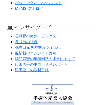
パワー･パワーマネジメント
MEMS･アナログ
インサイダーズ
長見晃の海外トピックス
泉谷渉の視点
鴨志田元孝の技術つれづれ
服部毅のエンジニア論点
岡島義憲の集積回路の明日に向けて
山田周平の中国・台湾レポート
津田建二の取材手帳