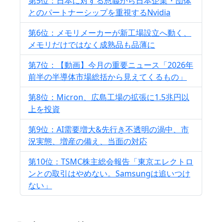
第5位：日本に対する恩義から日本企業・団体
とのパートナーシップを重視するNvidia
第6位：メモリメーカーが新工場設立へ動く、
メモリだけではなく成熟品も品薄に
第7位：【動画】今月の重要ニュース「2026年
前半の半導体市場総括から見えてくるもの」
第8位：Micron、広島工場の拡張に1.5兆円以
上を投資
第9位：AI需要増大&先行き不透明の渦中、市
況実態、増産の備え、当面の対応
第10位：TSMC株主総会報告「東京エレクトロ
ンとの取引はやめない。Samsungは追いつけ
ない」