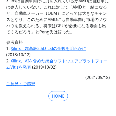
Xilinxは自動車向けに力を入れているがAMDは自動車に
は参入していない。これに対して「AMDと一緒になる
と、自動車メーカー（OEM）にとっては大きなチャン
スとなり、このためにAMDにも自動車向け市場のノウ
ハウを教えられる。将来はGPUが必要になる場面も出
てくるだろう」とPeng氏は語った。
参考資料
1.
Xilinx、超高級2.5D-LSIの全貌を明らかに
(2018/10/12)
2.
Xilinx、AIを含めた統合ソフトウエアプラットフォー
ムVitisを発表
(2019/10/02)
(2021/05/18)
ご意見・ご感想
HOME