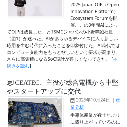
2025 Japan OIP（Open
Innovation Platform）
Ecosystem Forumを開
催、この3年間AIによっ
てOIPは成長した、とTSMCジャパンの小野寺誠社長
（図1）が述べた。AIがあらゆるデバイスに入り新しい
応用を生む時代に入ったことを印象付けた。AI時代では
コンピュータ能力をもっと欲しいという要求が高まり、
さらに高集積になるSoC設計が難しくなってきた。 [
→
続きを読む
]
CEATEC、主役が総合電機から中堅
やスタートアップに交代
2025年10月24日 ｜
産
業分析
半導体産業が数十年ぶり
に盛り上がっているのに