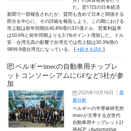
月）の決算発表を行っ
た。翌17日の日本経済
新聞で一部報告されたが、質問も含めて日本と関係する
部分を中心に、その詳細を報告しよう。この期における
売上額は前年同期比40.8%増の331億ドル、営業利益率
は50.6%と前年同期よりも3.1%ポイント増加した。ドル
安・台湾元高の影響で台湾元では売上額は30.3%増の
9899.9億台湾元になっている。 [
→続きを読む
]
ベルギーimecの自動車用チップレ
ットコンソーシアムにGFなど5社が参
加
2025年10月16日 ｜
産
業分析
ベルギーの半導体研究所
imecが主導する次世代
自動車用チップレット計
画ACP（Automotive