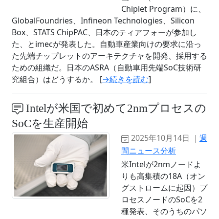
Chiplet Program）に、
GlobalFoundries、Infineon Technologies、Silicon
Box、STATS ChipPAC、日本のティアフォーが参加し
た、とimecが発表した。自動車産業向けの要求に沿っ
た先端チップレットのアーキテクチャを開発、採用する
ための組織だ。日本のASRA（自動車用先端SoC技術研
究組合）はどうするか。 [
→続きを読む
]
Intelが米国で初めて2nmプロセスの
SoCを生産開始
2025年10月14日 ｜
週
間ニュース分析
米Intelが2nmノードよ
りも高集積の18A（オン
グストロームに起因）プ
ロセスノードのSoCを2
種発表、そのうちのパソ