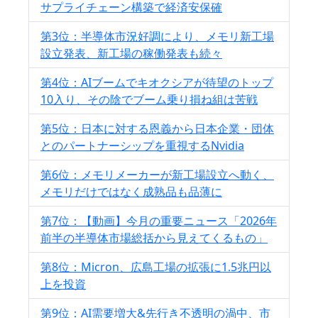
サプライチェーン構築で経済安保確
第3位：半導体市況好調により、メモリ新工場
設立発表、新工場の稼働発表も続々
第4位：AIブームでキオクシアが待望のトップ
10入り、その陰でブーム乗り損ね組は苦戦
第5位：日本に対する恩義から日本企業・団体
とのパートナーシップを重視するNvidia
第6位：メモリメーカーが新工場設立へ動く、
メモリだけではなく成熟品も品薄に
第7位：【動画】今月の重要ニュース「2026年
前半の半導体市場総括から見えてくるもの」
第8位：Micron、広島工場の拡張に1.5兆円以
上を投資
第9位：AI需要増大&先行き不透明の渦中、市