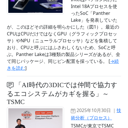
Intel 18Aプロセスを使
ったSoC「Panther
Lake」を発表していた
が、このほどその詳細を明らかにした（図1）。最近の
CPUはCPUだけではなくGPU（グラフィックプロセッ
サ）やNPU（ニューラルプロセッサ）などを集積して
おり、CPUと呼ぶにはふさわしくないため、SoCと呼
ぶ。Panther Lakeは3種類の製品シリーズがあるが、全
て同じパッケージ、同じピン配置を採っている。 [
→続
きを読む
]
「AI時代の3DICでは仲間で協力す
るエコシステムがカギを握る」～
TSMC
2025年10月30日 ｜
技
術分析（プロセス）
TSMCが東京でTSMC