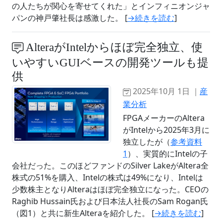
の人たちが関心を寄せてくれた」とインフィニオンジャ
パンの神戸肇社長は感激した。 [
→続きを読む
]
AlteraがIntelからほぼ完全独立、使
いやすいGUIベースの開発ツールも提
供
2025年10月 1日 ｜
産
業分析
FPGAメーカーのAltera
がIntelから2025年3月に
独立したが（
参考資料
1
）、実質的にIntelの子
会社だった。このほどファンドのSilver LakeがAltera全
株式の51%を購入、Intelの株式は49%になり、Intelは
少数株主となりAlteraはほぼ完全独立になった。CEOの
Raghib Hussain氏および日本法人社長のSam Rogan氏
（図1）と共に新生Alteraを紹介した。 [
→続きを読む
]