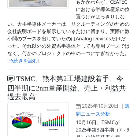
もかかわらず、CEATEC
における半導体産業の位
置づけがはっきりしな
い。大手半導体メーカーは、リクルーティングのための
会社説明ボードを展示しているだけに留まり、実際に数
小間のブースを出していたのはAnalog Devicesだけだ
った。それ以外の外資系半導体としても専用ブースでは
なく、何かのプロジェクトの中の一つにすぎなかった。
[
→続きを読む
]
TSMC、熊本第2工場建設着手、今
四半期に2nm量産開始、売上・利益共
過去最高
2025年10月20日 ｜
週
間ニュース分析
10月16日、TSMCが
2025年第3四半期（7～9