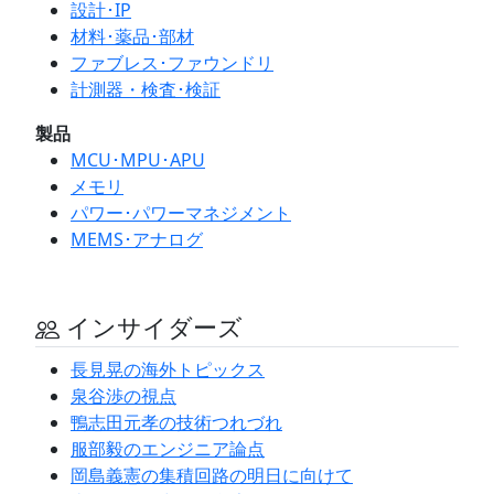
設計･IP
材料･薬品･部材
ファブレス･ファウンドリ
計測器・検査･検証
製品
MCU･MPU･APU
メモリ
パワー･パワーマネジメント
MEMS･アナログ
インサイダーズ
長見晃の海外トピックス
泉谷渉の視点
鴨志田元孝の技術つれづれ
服部毅のエンジニア論点
岡島義憲の集積回路の明日に向けて