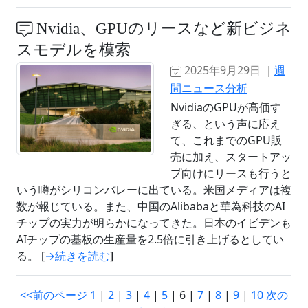
Nvidia、GPUのリースなど新ビジネ
スモデルを模索
2025年9月29日 ｜
週
間ニュース分析
NvidiaのGPUが高価す
ぎる、という声に応え
て、これまでのGPU販
売に加え、スタートアッ
プ向けにリースも行うと
いう噂がシリコンバレーに出ている。米国メディアは複
数が報じている。また、中国のAlibabaと華為科技のAI
チップの実力が明らかになってきた。日本のイビデンも
AIチップの基板の生産量を2.5倍に引き上げるとしてい
る。 [
→続きを読む
]
<<前のページ
1
|
2
|
3
|
4
|
5
| 6 |
7
|
8
|
9
|
10
次の