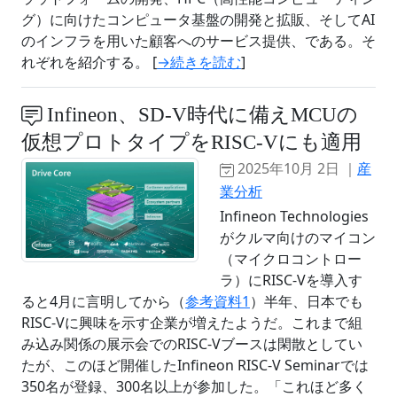
グ）に向けたコンピュータ基盤の開発と拡販、そしてAI
のインフラを用いた顧客へのサービス提供、である。そ
れぞれを紹介する。 [
→続きを読む
]
Infineon、SD-V時代に備えMCUの
仮想プロトタイプをRISC-Vにも適用
2025年10月 2日 ｜
産
業分析
Infineon Technologies
がクルマ向けのマイコン
（マイクロコントロー
ラ）にRISC-Vを導入す
ると4月に言明してから（
参考資料1
）半年、日本でも
RISC-Vに興味を示す企業が増えたようだ。これまで組
み込み関係の展示会でのRISC-Vブースは閑散としてい
たが、このほど開催したInfineon RISC-V Seminarでは
350名が登録、300名以上が参加した。「これほど多く