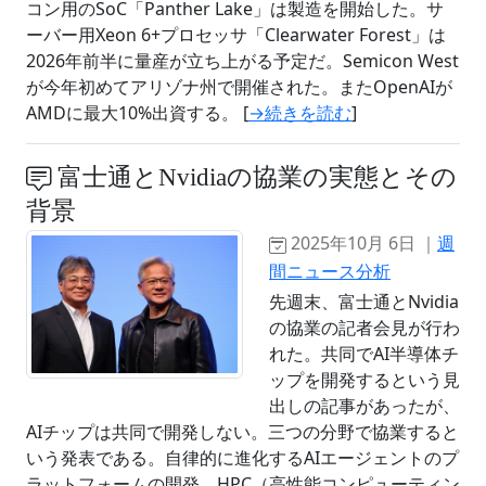
コン用のSoC「Panther Lake」は製造を開始した。サ
ーバー用Xeon 6+プロセッサ「Clearwater Forest」は
2026年前半に量産が立ち上がる予定だ。Semicon West
が今年初めてアリゾナ州で開催された。またOpenAIが
AMDに最大10%出資する。 [
→続きを読む
]
富士通とNvidiaの協業の実態とその
背景
2025年10月 6日 ｜
週
間ニュース分析
先週末、富士通とNvidia
の協業の記者会見が行わ
れた。共同でAI半導体チ
ップを開発するという見
出しの記事があったが、
AIチップは共同で開発しない。三つの分野で協業すると
いう発表である。自律的に進化するAIエージェントのプ
ラットフォームの開発、HPC（高性能コンピューティン