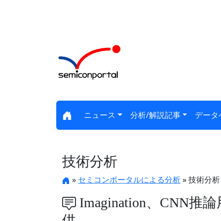
ニュース
分析/解説記事
データ
技術分析
»
セミコンポータルによる分析
» 技術分析
Imagination、C
供