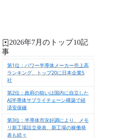
2026年7月のトップ10記
事
第1位：パワー半導体メーカー売上高
ランキング、トップ20に日本企業5
社
第2位：政府の狙いは国内に自立した
AI半導体サプライチェーン構築で経
済安保確
第3位：半導体市況好調により、メモ
リ新工場設立発表、新工場の稼働発
表も続々