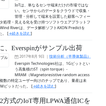
IoTは、単なるセンサ端末だけの市場ではな
い。センサからのデータをクラウドで収集・
管理・分析して端末を設置した顧客へフィー
タ処理・見える化を受け持つソフトウエアプラットフ
d Riverは、データ解析ソフトAXON Predictを
。 [
→続きを読む
]
に、Everspinがサンプル出荷
2017年8月 9日 ｜
技術分析（半導体製品）
Everspin Technologies社は、1Gビットとい
う高集積のST（spin torque）-
MRAM（Magnetoresistive random access
。複数の特定ユーザー向けのチップであり、量産は未
6Mビットだった。 [
→続きを読む
]
式のIoT専用LPWA通信ICを