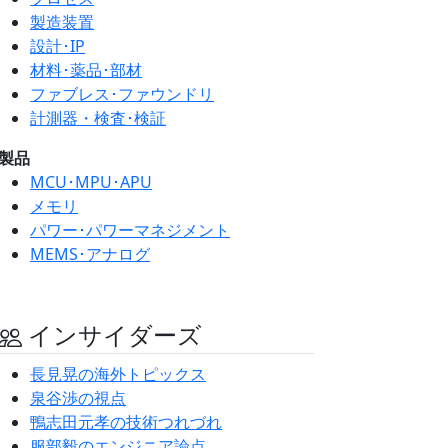
製造装置
設計･IP
材料･薬品･部材
ファブレス･ファウンドリ
計測器・検査･検証
製品
MCU･MPU･APU
メモリ
パワー･パワーマネジメント
MEMS･アナログ
インサイダーズ
長見晃の海外トピックス
泉谷渉の視点
鴨志田元孝の技術つれづれ
服部毅のエンジニア論点