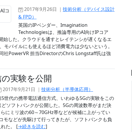
2017年9月26日 ｜
技術分析（デバイス設計
& FPD）
英国のIPベンダー、Imagination
Technologiesは、推論専用のAI向けIPコア
ス提供を開始した。クラウドを通すとレイテンシが遅くなるエ
、モバイルにも使えるほど消費電力は少ないという。
rVR 担当DirectorのChris Longstaff氏は強
信の実験を公開
2017年9月21日 ｜
技術分析（半導体応用）
第5世代の携帯電話通信方式、いわゆる5Gの実験をこの
ほどソフトバンクが公開した。5Gの周波数帯がまだ決
帯、さらにミリ波の60～70GHz帯などが候補に上がってい
ドコモなどが先駆けて行ってきたが、ソフトバンクも負
れた。 [
→続きを読む
]