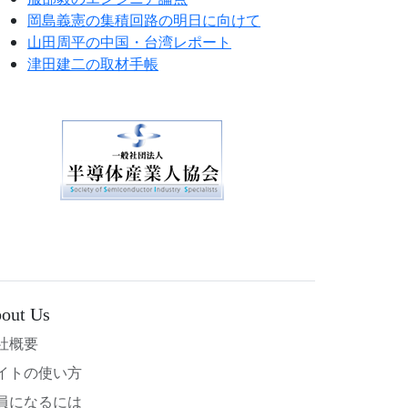
岡島義憲の集積回路の明日に向けて
山田周平の中国・台湾レポート
津田建二の取材手帳
out Us
社概要
イトの使い方
員になるには