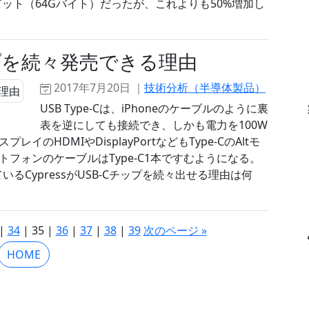
ビット（64Gバイト）だったが、これよりも50%増加し
チップを続々発売できる理由
2017年7月20日 ｜
技術分析（半導体製品）
USB Type-Cは、iPhoneのケーブルのように裏
表を逆にしても接続でき、しかも電力を100W
HDMIやDisplayPortなどもType-CのAltモ
フォンのケーブルはType-C1本ですむようになる。
ているCypressがUSB-Cチップを続々出せる理由は何
|
34
| 35 |
36
|
37
|
38
|
39
次のページ »
HOME