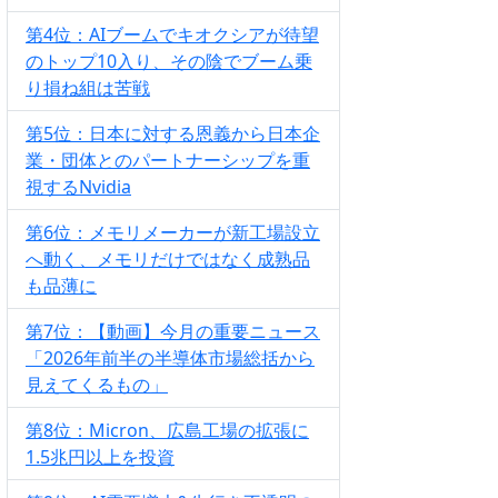
第4位：AIブームでキオクシアが待望
のトップ10入り、その陰でブーム乗
り損ね組は苦戦
第5位：日本に対する恩義から日本企
業・団体とのパートナーシップを重
視するNvidia
第6位：メモリメーカーが新工場設立
へ動く、メモリだけではなく成熟品
も品薄に
第7位：【動画】今月の重要ニュース
「2026年前半の半導体市場総括から
見えてくるもの」
第8位：Micron、広島工場の拡張に
1.5兆円以上を投資