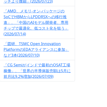
ッチより微細」(2026/07/23)
「AMD、メモリ-オン-パッケージの
SoCでHBMからLPDDR5Xへの移行推
進」、「中国のAIモデル開発者、専用
チップで最適化、低コスト化を狙う」
(2026/07/14)
「図研、TSMC Open Innovation
PlatformのEDAアライアンスに参加」
など3本(2026/07/10)
「CG Semiがインドで最初のOSAT工場
稼働」、「世界の半導体販売額は5月に
前月比9.2%増加(2026/07/09)