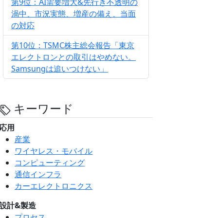
第9位：AI需要増大&先行き不透明の
渦中、市況実態、増産の備え、当面
の対応
第10位：TSMC株主総会報告「東京
エレクトロンとの取引はやめない。
Samsungは追いつけない」
キーワード
応用
産業
ワイヤレス・モバイル
コンピューティング
通信インフラ
カーエレクトロニクス
設計&製造
プロセス