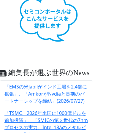
編集長が選ぶ世界のNews
「EMSの米Jabilがインド工場を2.4倍に
拡張」、「AmkorがNvdiaと長期のパ
ートナーシップを締結」(2026/07/27)
「TSMC、2026年米国に1000億ドルを
追加投資」、「SMICの第３世代の7nm
プロセスの実力、Intel 18Aのメタルピ