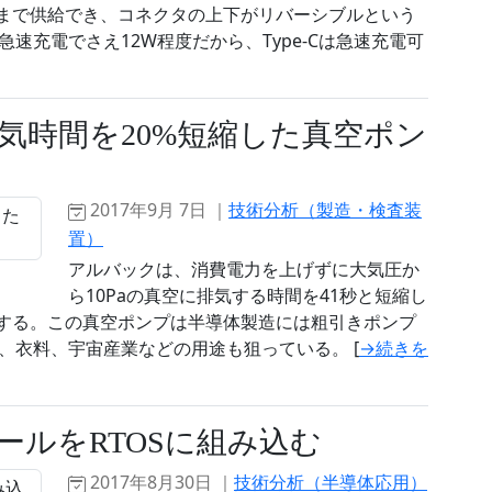
電力まで供給でき、コネクタの上下がリバーシブルという
速充電でさえ12W程度だから、Type-Cは急速充電可
気時間を20%短縮した真空ポン
2017年9月 7日 ｜
技術分析（製造・検査装
置）
アルバックは、消費電力を上げずに大気圧か
ら10Paの真空に排気する時間を41秒と短縮し
売する。この真空ポンプは半導体製造には粗引きポンプ
、衣料、宇宙産業などの用途も狙っている。 [
→続きを
解析ツールをRTOSに組み込む
2017年8月30日 ｜
技術分析（半導体応用）