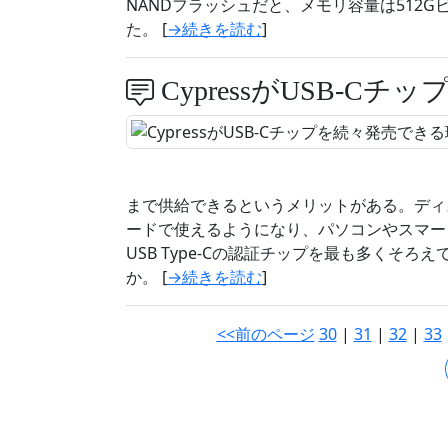
NANDフラッシュだと、メモリ容量は512G
た。 [
→続きを読む
]
CypressがUSB-C
まで供給できるというメリットがある。ディスプレイの
ードで使えるようになり、パソコンやスマート
USB Type-Cの認証チップを最も多くそろえ
か。 [
→続きを読む
]
<<前のページ
30
|
31
|
32
|
33