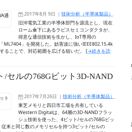
2017年8月 9日 ｜
技術分析（半導体製品）
旧沖電気工業の半導体部門を源流とし、現在
ローム傘下にあるラピスセミコンダクタが、
得意な通信技術を生かし、IoT専用の
ップ「ML7404」を開発した。妨害波に強いIEEE802.15.4k
蔵することで、対応範囲を広げる狙いだ。 [
→続きを読
4ビット/セルの768Gビット3D-NAND
2017年7月26日 ｜
技術分析（半導体製品）
東芝メモリと四日市工場を共有している
Western Digitalは、64層の3D-NANDフラッ
シュ技術を使った、4ビット/セルの768Gビッ
。従来と同じ数のメモリセルを持つ3ビット/セルの