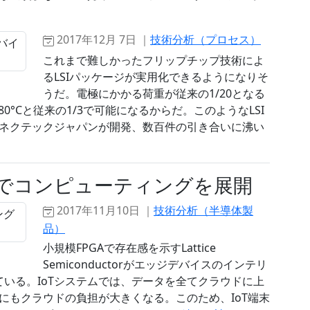
2017年12月 7日 ｜
技術分析（プロセス）
これまで難しかったフリップチップ技術によ
るLSIパッケージが実用化できるようになりそ
うだ。電極にかかる荷重が従来の1/20となる
80°Cと従来の1/3で可能になるからだ。このようなLSI
ネクテックジャパンが開発、数百件の引き合いに沸い
ジ側でコンピューティングを展開
2017年11月10日 ｜
技術分析（半導体製
品）
小規模FPGAで存在感を示すLattice
Semiconductorがエッジデバイスのインテリ
ている。IoTシステムでは、データを全てクラウドに上
にもクラウドの負担が大きくなる。このため、IoT端末