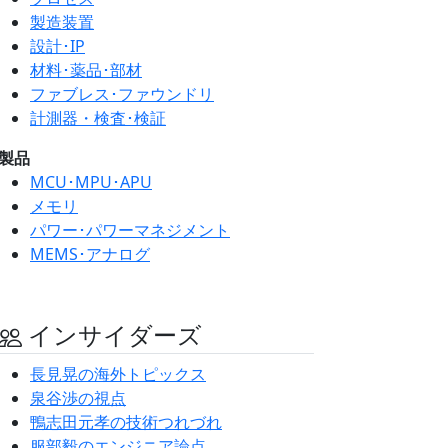
製造装置
設計･IP
材料･薬品･部材
ファブレス･ファウンドリ
計測器・検査･検証
製品
MCU･MPU･APU
メモリ
パワー･パワーマネジメント
MEMS･アナログ
インサイダーズ
長見晃の海外トピックス
泉谷渉の視点
鴨志田元孝の技術つれづれ
服部毅のエンジニア論点