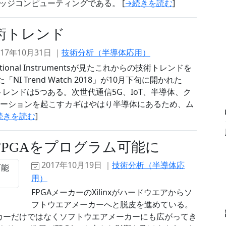
ッジコンピューティングである。 [
→続きを読む
]
術トレンド
017年10月31日 ｜
技術分析（半導体応用）
tional Instrumentsが見たこれからの技術トレンドを
「NI Trend Watch 2018」が10月下旬に開かれた
きなトレンドは5つある。次世代通信5G、IoT、半導体、ク
ノベーションを起こすカギはやはり半導体にあるため、ム
続きを読む
]
のFPGAをプログラム可能に
2017年10月19日 ｜
技術分析（半導体応
用）
FPGAメーカーのXilinxがハードウエアからソ
フトウエアメーカーへと脱皮を進めている。
ーカーだけではなくソフトウエアメーカーにも広がってき