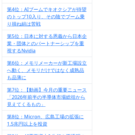
第4位：AIブームでキオクシアが待望
のトップ10入り、その陰でブーム乗
り損ね組は苦戦
第5位：日本に対する恩義から日本企
業・団体とのパートナーシップを重
視するNvidia
第6位：メモリメーカーが新工場設立
へ動く、メモリだけではなく成熟品
も品薄に
第7位：【動画】今月の重要ニュース
「2026年前半の半導体市場総括から
見えてくるもの」
第8位：Micron、広島工場の拡張に
1.5兆円以上を投資