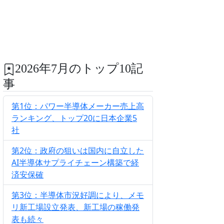
2026年7月のトップ10記
事
第1位：パワー半導体メーカー売上高
ランキング、トップ20に日本企業5
社
第2位：政府の狙いは国内に自立した
AI半導体サプライチェーン構築で経
済安保確
第3位：半導体市況好調により、メモ
リ新工場設立発表、新工場の稼働発
表も続々