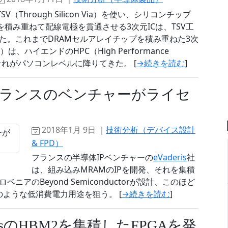
TSV（Through Silicon Via）を使い、シリコンチップ
を積み重ねて配線電極を貫通させる3次元ICは、TSV工
た。これまでDRAMセルアレイチップを積み重ねた3次
ry）は、ハイエンドのHPC（High Performance
。それがパソコンレベルに降りてきた。 [
→続きを読む
]
フランスのベンチャーがライセ
2018年1月 9日 ｜
技術分析（デバイス設計
& FPD）
フランスの半導体IPベンチャーの
eVaderis
社
は、組み込みMRAMのIPを開発、それを集積
のBeyond Semiconductorが設計、このほど
のような低消費電力用途を狙う。 [
→続きを読む
]
B/sのHBM2を集積したFPGAを発