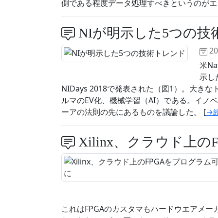
側である程度データ処理すべきというのがエ
NIが明示した5つの技
2
米Na
示した
NIDays 2018で発表された（図1）。大
ルマのEV化、機械学習（AI）である。イ
ーアの法則の先にあるものを議論した。 [
→
Xilinx、クラウド上
これはFPGAのカスタマもハードウエアメ