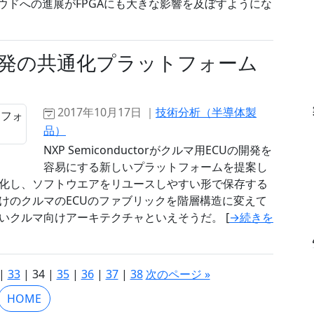
ウドへの進展がFPGAにも大きな影響を及ぼすようにな
開発の共通化プラットフォーム
2017年10月17日 ｜
技術分析（半導体製
品）
NXP Semiconductorがクルマ用ECUの開発を
容易にする新しいプラットフォームを提案し
化し、ソフトウエアをリユースしやすい形で保存する
けのクルマのECUのファブリックを階層構造に変えて
いクルマ向けアーキテクチャといえそうだ。 [
→続きを
|
33
| 34 |
35
|
36
|
37
|
38
次のページ »
HOME