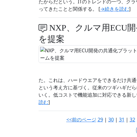
たからだという。ITのトレンドの一つ、クラ
ってきたことと関係する。 [
→続きを読む
]
NXP、クルマ用ECU
を提案
た。これは、ハードウエアをできるだけ共通
という考え方に基づく。従来のツギハギだら
いく。低コストで機能追加に対応できる新し
読む
]
<<前のページ
29
|
30
|
31
|
32