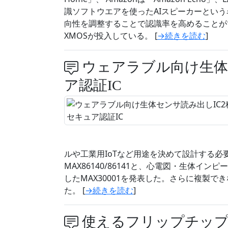
識ソフトウエアを使ったAIスピーカーとい
向性を調整することで認識率を高めることが
XMOSが投入している。 [
→続きを読む
]
ウェアラブル向け生体
ア認証IC
ルや工業用IoTなど用途を決めて設計する必要があ
MAX86140/86141と、心電図・生体イ
したMAX30001を発表した。さらに複製で
た。 [
→続きを読む
]
使えるフリップチップ