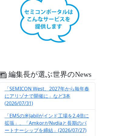
編集長が選ぶ世界のNews
「SEMICON West、2027年から毎年春
にアリゾナで開催に」など3本
(2026/07/31)
「EMSの米Jabilがインド工場を2.4倍に
拡張」、「AmkorがNvdiaと長期のパ
ートナーシップを締結」(2026/07/27)