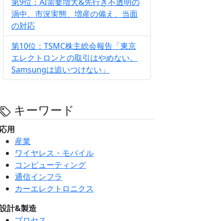
第9位：AI需要増大&先行き不透明の
渦中、市況実態、増産の備え、当面
の対応
第10位：TSMC株主総会報告「東京
エレクトロンとの取引はやめない。
Samsungは追いつけない」
キーワード
応用
産業
ワイヤレス・モバイル
コンピューティング
通信インフラ
カーエレクトロニクス
設計&製造
プロセス