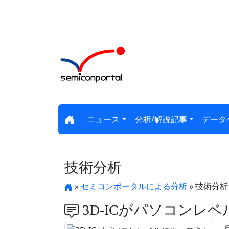
ニュース
分析/解説記事
データ
技術分析
»
セミコンポータルによる分析
» 技術分析
3D-ICがパソコンレ