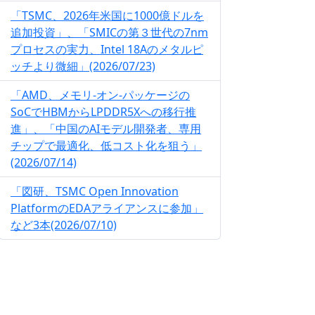
「TSMC、2026年米国に1000億ドルを
追加投資」、「SMICの第３世代の7nm
プロセスの実力、Intel 18Aのメタルピ
ッチより微細」(2026/07/23)
「AMD、メモリ-オン-パッケージの
SoCでHBMからLPDDR5Xへの移行推
進」、「中国のAIモデル開発者、専用
チップで最適化、低コスト化を狙う」
(2026/07/14)
「図研、TSMC Open Innovation
PlatformのEDAアライアンスに参加」
など3本(2026/07/10)