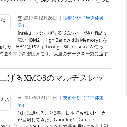
2017年12月26日 ｜
技術分析（半導体製
品）
Intelは、バンド幅が512Gバイト/秒と極めて
広いHBM2（High Bandwidth Memory）を
した。HBMはTSV（Through Silicon Via）を使っ
た構造を持つ高密度メモリ。大量のデータを一気に流す
上げるXMOSのマルチスレッ
2017年12月12日 ｜
技術分析（半導体製
品）
米国に遅れること3年。日本でもAIスピーカー
が登場してきた。Googleが「Google
」、LINEは「Clova WAVE」などが日本語を理解する音声認