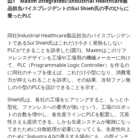
図1 Maxim IntegratedのIndustrial Healthcare製
品担当バイスプレジデントのSui Shieh氏の手のひらに
乗ったPLC
同社Industrial Healthcare製品担当のバイスプレジデン
トであるSui Shieh氏はこれだけ小さく発熱もしない
PLCができることを訴求した(図1)。Maximはこのリフ
ァレンスデザインを工場や工場用の機械メーカーに向け
て、PLC（Programmable Logic Controller）を作るの
に同社のチップを使えば、これだけ小型になり、消費電
力が抑えられることを訴求し、その結果、冷却ファン無
しの小型のPLCを設計できることを示す。
Shieh氏は、各社の工場をヒアリングすると、もっと小
型化、ファンレスへの要求が強いという。工場のロボッ
トの台数を増やし、各生産ラインにPLCを配置し、冗長
性さえも提供できる。しかも生産システムが複雑になっ
てきたために分散処理が必要になってくる。生産性向上
のためにIndustry 4.0の導入する場合にも、小型インテ