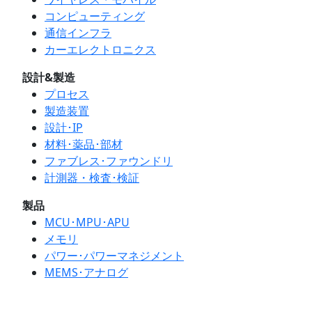
コンピューティング
通信インフラ
カーエレクトロニクス
設計&製造
プロセス
製造装置
設計･IP
材料･薬品･部材
ファブレス･ファウンドリ
計測器・検査･検証
製品
MCU･MPU･APU
メモリ
パワー･パワーマネジメント
MEMS･アナログ