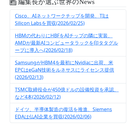
編集長が選ぶ世界のNews
Cisco、AIネットワークチップを開発、TIは
Silicon Labsを買収(2026/02/25)
HBMの代わりにHBFをAIチップの隣に実装、
AMDが最新AIコンピュータラックを印タタグル
ープに導入へ(2026/02/18)
SamsungがHBM4を最初にNvidiaに出荷、米
EPCはeGaN技術をルネサスにライセンス提供
(2026/02/13)
TSMC取締役会が450億ドルの設備投資を承認、
など4本(2026/02/12)
ドイツ、半導体製造の復活を推進、Siemens
EDAは仏AI企業を買収(2026/02/06)