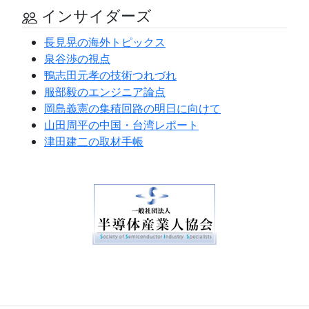
インサイダーズ
長見晃の海外トピックス
泉谷渉の視点
鴨志田元孝の技術つれづれ
服部毅のエンジニア論点
岡島義憲の集積回路の明日に向けて
山田周平の中国・台湾レポート
津田建二の取材手帳