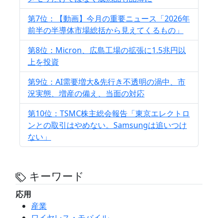
第7位：【動画】今月の重要ニュース「2026年
前半の半導体市場総括から見えてくるもの」
第8位：Micron、広島工場の拡張に1.5兆円以
上を投資
第9位：AI需要増大&先行き不透明の渦中、市
況実態、増産の備え、当面の対応
第10位：TSMC株主総会報告「東京エレクトロ
ンとの取引はやめない。Samsungは追いつけ
ない」
キーワード
応用
産業
ワイヤレス・モバイル