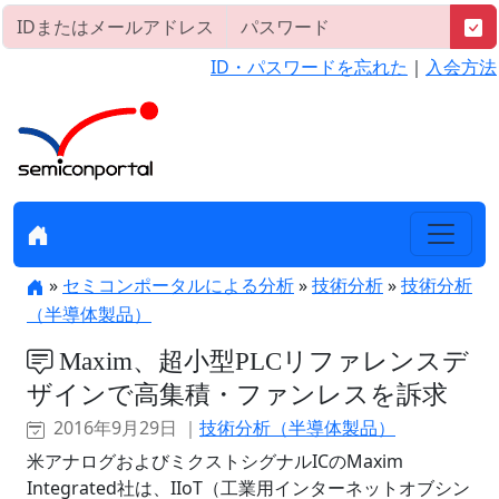
ID・パスワードを忘れた
｜
入会方法
»
セミコンポータルによる分析
»
技術分析
»
技術分析
（半導体製品）
Maxim、超小型PLCリファレンスデ
ザインで高集積・ファンレスを訴求
2016年9月29日 ｜
技術分析（半導体製品）
米アナログおよびミクストシグナルICのMaxim
Integrated社は、IIoT（工業用インターネットオブシン