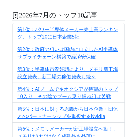
2026年7月のトップ10記事
第1位：パワー半導体メーカー売上高ランキン
グ、トップ20に日本企業5社
第2位：政府の狙いは国内に自立したAI半導体
サプライチェーン構築で経済安保確
第3位：半導体市況好調により、メモリ新工場
設立発表、新工場の稼働発表も続々
第4位：AIブームでキオクシアが待望のトップ
10入り、その陰でブーム乗り損ね組は苦戦
第5位：日本に対する恩義から日本企業・団体
とのパートナーシップを重視するNvidia
第6位：メモリメーカーが新工場設立へ動く、
メモリだけではなく成熟品も品薄に