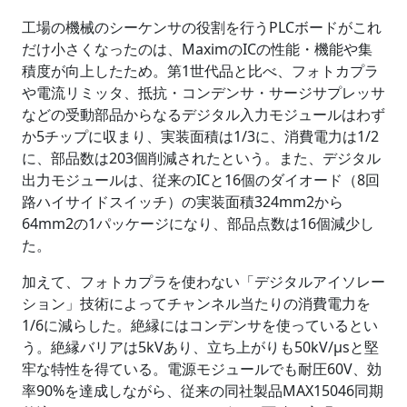
工場の機械のシーケンサの役割を行うPLCボードがこれ
だけ小さくなったのは、MaximのICの性能・機能や集
積度が向上したため。第1世代品と比べ、フォトカプラ
や電流リミッタ、抵抗・コンデンサ・サージサプレッサ
などの受動部品からなるデジタル入力モジュールはわず
か5チップに収まり、実装面積は1/3に、消費電力は1/2
に、部品数は203個削減されたという。また、デジタル
出力モジュールは、従来のICと16個のダイオード（8回
路ハイサイドスイッチ）の実装面積324mm2から
64mm2の1パッケージになり、部品点数は16個減少し
た。
加えて、フォトカプラを使わない「デジタルアイソレー
ション」技術によってチャンネル当たりの消費電力を
1/6に減らした。絶縁にはコンデンサを使っているとい
う。絶縁バリアは5kVあり、立ち上がりも50kV/μsと堅
牢な特性を得ている。電源モジュールでも耐圧60V、効
率90%を達成しながら、従来の同社製品MAX15046同期