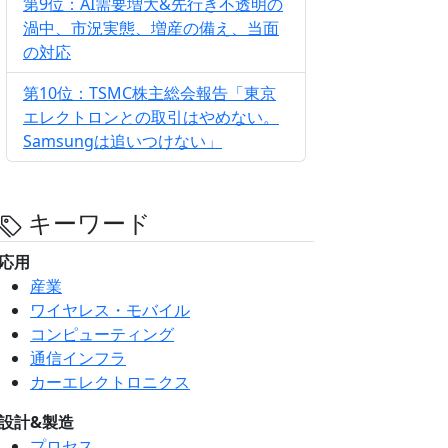
第9位：AI需要増大&先行き不透明の
渦中、市況実態、増産の備え、当面
の対応
第10位：TSMC株主総会報告「東京
エレクトロンとの取引はやめない。
Samsungは追いつけない」
キーワード
応用
産業
ワイヤレス・モバイル
コンピューティング
通信インフラ
カーエレクトロニクス
設計&製造
プロセス