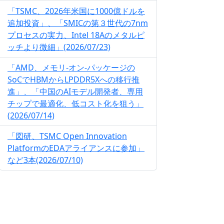
「TSMC、2026年米国に1000億ドルを
追加投資」、「SMICの第３世代の7nm
プロセスの実力、Intel 18Aのメタルピ
ッチより微細」(2026/07/23)
「AMD、メモリ-オン-パッケージの
SoCでHBMからLPDDR5Xへの移行推
進」、「中国のAIモデル開発者、専用
チップで最適化、低コスト化を狙う」
(2026/07/14)
「図研、TSMC Open Innovation
PlatformのEDAアライアンスに参加」
など3本(2026/07/10)