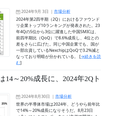
2024年9月 3日 ｜
市場分析
2024年第2四半期（2Q）におけるファウンド
リ企業トップ10ランキングが発表された。23
年4Qの5位から3位に躍進した中国SMICは、
前四半期比（QoQ）で8.6%成長し、4位との
差をさらに広げた。同じ中国企業でも、国が
一部出資しているNexchipはQoQで3.2%減と
なっており明暗が分かれている。 [
→続きを読
む
]
14～20%成長に、2024年2Qト
2024年8月30日 ｜
市場分析
世界の半導体市場は2024年、どうやら前年比
で14%～20%成長になりそうだ。8月23日