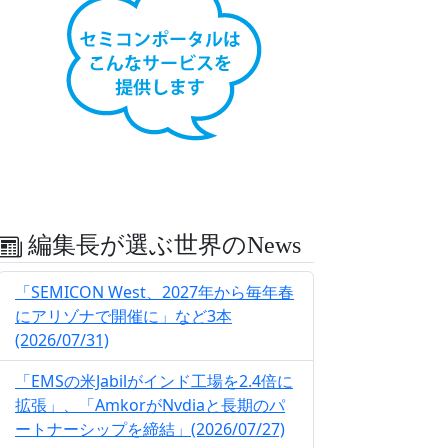
編集長が選ぶ世界のNews
「SEMICON West、2027年から毎年春
にアリゾナで開催に」など3本
(2026/07/31)
「EMSの米Jabilがインド工場を2.4倍に
拡張」、「AmkorがNvdiaと長期のパ
ートナーシップを締結」(2026/07/27)