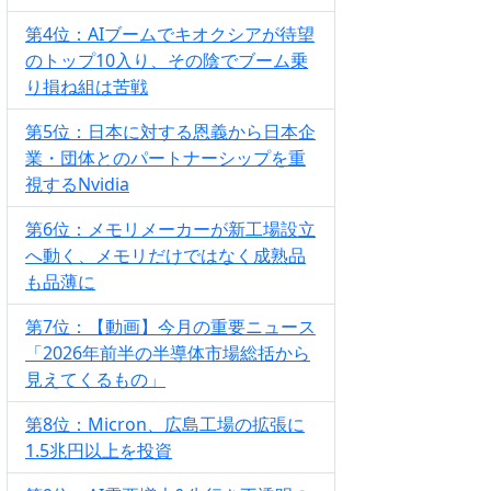
第4位：AIブームでキオクシアが待望
のトップ10入り、その陰でブーム乗
り損ね組は苦戦
第5位：日本に対する恩義から日本企
業・団体とのパートナーシップを重
視するNvidia
第6位：メモリメーカーが新工場設立
へ動く、メモリだけではなく成熟品
も品薄に
第7位：【動画】今月の重要ニュース
「2026年前半の半導体市場総括から
見えてくるもの」
第8位：Micron、広島工場の拡張に
1.5兆円以上を投資