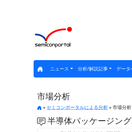
ニュース
分析/解説記事
データ
市場分析
»
セミコンポータルによる分析
» 市場分析
半導体パッケージング材料