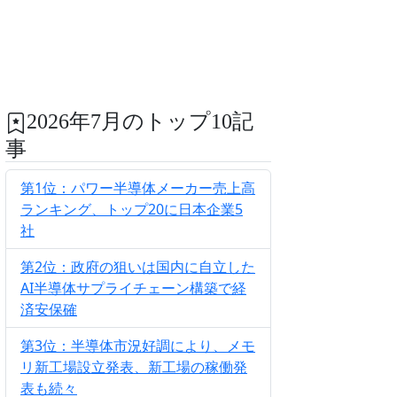
2026年7月のトップ10記
事
第1位：パワー半導体メーカー売上高
ランキング、トップ20に日本企業5
社
第2位：政府の狙いは国内に自立した
AI半導体サプライチェーン構築で経
済安保確
第3位：半導体市況好調により、メモ
リ新工場設立発表、新工場の稼働発
表も続々