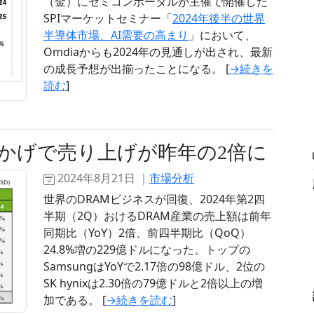
（金）にセミコンポータルが主催で開催した
SPIマーケットセミナー「
2024年後半の世界
半導体市場、AI需要の高まり
」において、
Omdiaからも2024年の見通しが出され、最新
の成長予想が出揃ったことになる。 [
→続きを
読む
]
おかげで売り上げが昨年の2倍に
2024年8月21日 ｜
市場分析
世界のDRAMビジネスが回復、2024年第2四
半期（2Q）おけるDRAM産業の売上額は前年
同期比（YoY）2倍、前四半期比（QoQ）
24.8%増の229億ドルになった。トップの
SamsungはYoYで2.17倍の98億ドル、2位の
SK hynixは2.30倍の79億ドルと2倍以上の増
加である。 [
→続きを読む
]