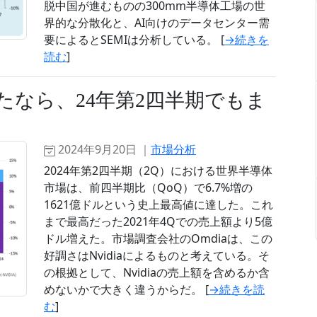
脱中国が進むものの300mm半導体工場の世
界的な分散化と、AI向けのデータセンター需
要によるとSEMIは分析している。 [
→続きを
読む
]
ったなら、24年第2四半期でもま
2024年9月20日 ｜
市場分析
2024年第2四半期（2Q）における世界半導体
市場は、前四半期比（QoQ）で6.7%増の
1621億ドルという史上最高値に達した。これ
まで最高だった2021年4Qでの売上額より5億
ドル増えた。市場調査会社のOmdiaは、この
好調さはNvidiaによるものと考えている。そ
の根拠として、Nvidiaの売上額を含めるか含
めないかで大きく違うからだ。 [
→続きを読
む
]