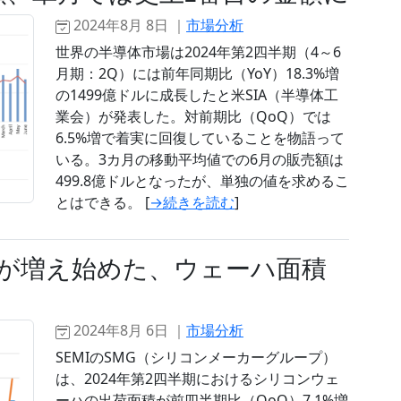
2024年8月 8日 ｜
市場分析
世界の半導体市場は2024年第2四半期（4～6
月期：2Q）には前年同期比（YoY）18.3%増
の1499億ドルに成長したと米SIA（半導体工
業会）が発表した。対前期比（QoQ）では
6.5%増で着実に回復していることを物語って
いる。3カ月の移動平均値での6月の販売額は
499.8億ドルとなったが、単独の値を求めるこ
とはできる。 [
→続きを読む
]
が増え始めた、ウェーハ面積
2024年8月 6日 ｜
市場分析
SEMIのSMG（シリコンメーカーグループ）
は、2024年第2四半期におけるシリコンウェ
ーハの出荷面積が前四半期比（QoQ）7.1%増