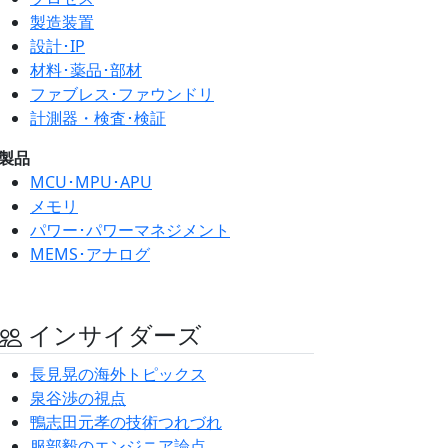
製造装置
設計･IP
材料･薬品･部材
ファブレス･ファウンドリ
計測器・検査･検証
製品
MCU･MPU･APU
メモリ
パワー･パワーマネジメント
MEMS･アナログ
インサイダーズ
長見晃の海外トピックス
泉谷渉の視点
鴨志田元孝の技術つれづれ
服部毅のエンジニア論点