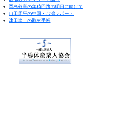
岡島義憲の集積回路の明日に向けて
山田周平の中国・台湾レポート
津田建二の取材手帳