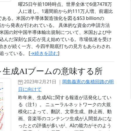
曜25日午前10時時点、世界全体で6億7478万
人に達し、1週間前から約111万人増、前週比
。米国の半導体製造強化を図る$53 billionの
商務省から発表が行われている。 具体的な資金の申請方法
米国の対中国半導体輸出規制について、米国および中
込んだ深刻な反応が見え始めている。市場低迷を受け
動きが続く一方、今四半期底打ちの見方もあらわされ
っている。 [
→続きを読む
]
～生成AIブームの意味する所
2023年2月21日 ｜
岡島義憲の集積回路の明
日に向けて
昨年来、生成AIに関する報道が活発化してい
る（注1）。 ニューラルネットワークの大規
模化によって、翻訳、文章生成、静止画、動
画、音楽等のコンテンツ生成が人間並みにな
ったとの評価が多いが、AIの能力がそのよう