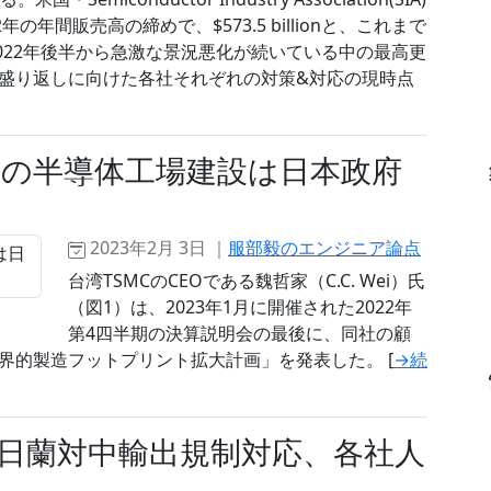
年間販売高の締めで、$573.5 billionと、これまで
2022年後半から急激な景況悪化が続いている中の最高更
盛り返しに向けた各社それぞれの対策&対応の現時点
目の半導体工場建設は日本政府
2023年2月 3日 ｜
服部毅のエンジニア論点
台湾TSMCのCEOである魏哲家（C.C. Wei）氏
（図1）は、2023年1月に開催された2022年
第4四半期の決算説明会の最後に、同社の顧
界的製造フットプリント拡⼤計画」を発表した。 [
→続
日蘭対中輸出規制対応、各社人