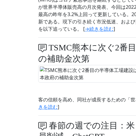
が世界半導体販売高の月次発表、今回は2022年の
最高の昨年を3.2%上回って更新している。
新である。現下の引き続く市況低迷、および
を以下追っている。 [
→続きを読む
]
TSMC熊本に次ぐ2番
の補助金次第
客の信頼を高め、同社が成⻑するための「世
きを読む
]
春節の週での注目：米