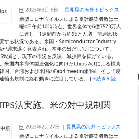
2023年3月 6日 ｜
長見晃の海外トピックス
新型コロナウイルスによる累計感染者数は土
曜4日午前10時時点、世界全体で6億7573万人
に達し、1週間前から約95万人増、前週比16
況である。米国・Semiconductor Industry
導体販売高が週末遅く発表され、本年の出だし1月について、
同月比18.5%減と、現下の市況を反映、減少幅を拡げている。
国内半導体製造強化に向けたChips Actによる補助
、台湾および米国のFab4 meeting開催、そして度
連輸出規制に絡む動きに注目している。 [
→続きを読
IPS法実施、米の対中規制関
2023年2月27日 ｜
長見晃の海外トピックス
新型コロナウイルスによる累計感染者数は土