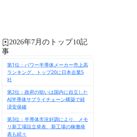
2026年7月のトップ10記
事
第1位：パワー半導体メーカー売上高
ランキング、トップ20に日本企業5
社
第2位：政府の狙いは国内に自立した
AI半導体サプライチェーン構築で経
済安保確
第3位：半導体市況好調により、メモ
リ新工場設立発表、新工場の稼働発
表も続々