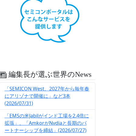
編集長が選ぶ世界のNews
「SEMICON West、2027年から毎年春
にアリゾナで開催に」など3本
(2026/07/31)
「EMSの米Jabilがインド工場を2.4倍に
拡張」、「AmkorがNvdiaと長期のパ
ートナーシップを締結」(2026/07/27)