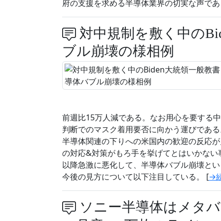
府の支援を求める半導体業界の切実な声である
対中規制を敷く中のBi
ブル崩壊の様相例
前週比15万人減である。なお用心を要する中
判断でのマスク着用要否に向かう運びである。
半導体関連の下りへの米国内の歓迎の反応が
の対応&対策がもろ手を挙げてとはいかない
以降急激に悪化して、半導体バブル崩壊とい
今後の見方について以下注目している。 [
→
ソニー半導体はメタバ