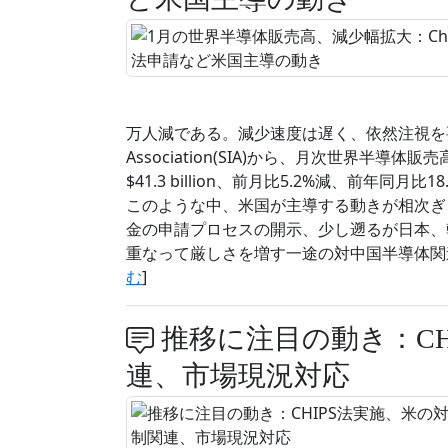
万人減である。減少速度は遅く、依然注視を要する状
Association(SIA)から、月次世界半
$41.3 billion、前月比5.2%減、前年
このような中、米国が主導する動きが相次ぎ、米
金の申請プロセスの開示、少し遡るが日本、韓国
重なって厳しさを増す一途の対中国半導体関
む
]
推移に注目の動き：CH
連、市場現況対応