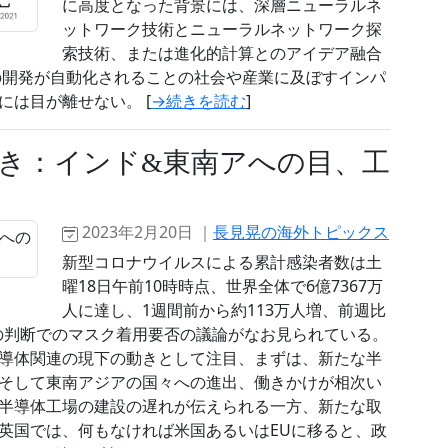
に高度となった背景には、深層ニューラルネ
ットワーク技術とニューラルネットワーク探
索技術、または進化的計算とのアイデア融合
の開発が自動化されることの社会や産業に及ぼすインパ
は目が離せない。 [
→続きを読む
]
き：インド&東南アへの目、工
2023年2月20日 ｜
長見晃の海外トピックス
新型コロナウイルスによる累計感染者数は土
曜18日午前10時時点、世界全体で6億7367万
人に達し、1週間前から約113万人増、前週比
人の判断でのマスク着用要否の議論がなお見られている。
導体関連の現下の動きとして注目、まずは、新たな半
そして東南アジアの国々への進出、働きかけが相次い
半導体工場の建設の遅れが伝えられる一方、新たな取
英国では、何もなければ米国あるいはEUに移ると、政