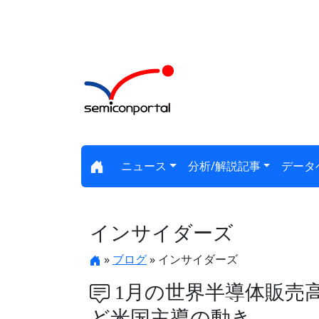
ニュース
分析/解説記事
データ
インサイダーズ
»
ブログ
» インサイダーズ
1月の世界半導体販売高
ど米国主導の動き