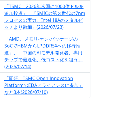
「TSMC、2026年米国に1000億ドルを
追加投資」、「SMICの第３世代の7nm
プロセスの実力、Intel 18Aのメタルピ
ッチより微細」(2026/07/23)
「AMD、メモリ-オン-パッケージの
SoCでHBMからLPDDR5Xへの移行推
進」、「中国のAIモデル開発者、専用
チップで最適化、低コスト化を狙う」
(2026/07/14)
「図研、TSMC Open Innovation
PlatformのEDAアライアンスに参加」
など3本(2026/07/10)