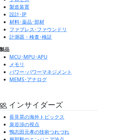
製造装置
設計･IP
材料･薬品･部材
ファブレス･ファウンドリ
計測器・検査･検証
製品
MCU･MPU･APU
メモリ
パワー･パワーマネジメント
MEMS･アナログ
インサイダーズ
長見晃の海外トピックス
泉谷渉の視点
鴨志田元孝の技術つれづれ
服部毅のエンジニア論点