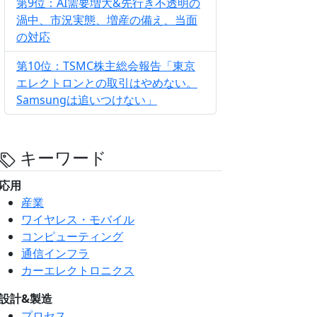
第9位：AI需要増大&先行き不透明の
渦中、市況実態、増産の備え、当面
の対応
第10位：TSMC株主総会報告「東京
エレクトロンとの取引はやめない。
Samsungは追いつけない」
キーワード
応用
産業
ワイヤレス・モバイル
コンピューティング
通信インフラ
カーエレクトロニクス
設計&製造
プロセス