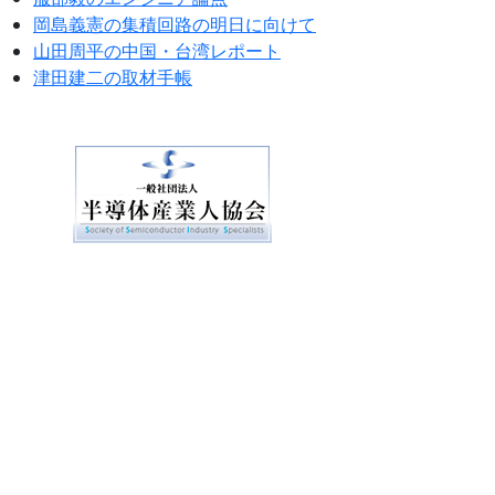
岡島義憲の集積回路の明日に向けて
山田周平の中国・台湾レポート
津田建二の取材手帳