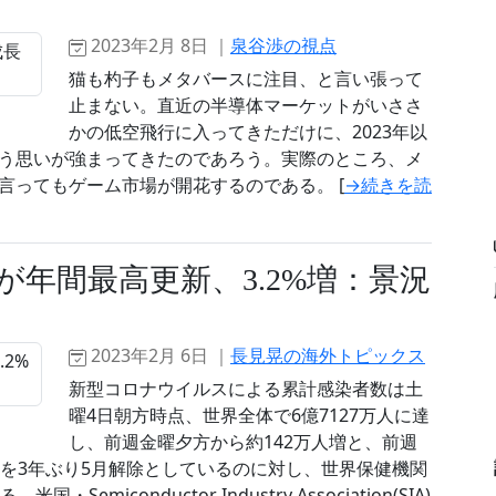
～
2023年2月 8日 ｜
泉谷渉の視点
猫も杓子もメタバースに注目、と言い張って
止まない。直近の半導体マーケットがいささ
かの低空飛行に入ってきただけに、2023年以
う思いが強まってきたのであろう。実際のところ、メ
言ってもゲーム市場が開花するのである。 [
→続きを読
が年間最高更新、3.2%増：景況
2023年2月 6日 ｜
長見晃の海外トピックス
新型コロナウイルスによる累計感染者数は土
曜4日朝方時点、世界全体で6億7127万人に達
し、前週金曜夕方から約142万人増と、前週
態を3年ぶり5月解除としているのに対し、世界保健機関
miconductor Industry Association(SIA)