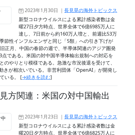
2023年1月30日 ｜
長見晃の海外トピックス
新型コロナウイルスによる累計感染者数は金
曜27日夕方時点、世界全体で6億6985万人に
達し、7日前から約160万人増と、前週比53万
季節性インフルエンザと同じ「5類」への引き下げが
。旧正月、中国の春節の週で、半導体関連のアジア圏発
3点である。米国の対中国半導体輸出規制への対応を
とのやりとり模様である。急激な市況後退を受けて、
動きが相次いでいる。非営利団体「OpenAI」が開発し
ている。 [
→続きを読む
]
見方関連：米国の対中国輸出
2023年1月23日 ｜
長見晃の海外トピックス
新型コロナウイルスによる累計感染者数は金
曜20日夕方時点、世界全体で6億6825万人に