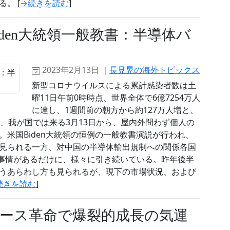
。 [
→続きを読む
]
den大統領一般教書：半導体バ
2023年2月13日 ｜
長見晃の海外トピックス
新型コロナウイルスによる累計感染者数は土
曜11日午前0時時点、世界全体で6億7254万人
に達し、1週間前の朝方から約127万人増と、
、我が国では来る3月13日から、屋内外問わず個人の
米国Biden大統領の恒例の一般教書演説が行われ、
見られる一方、対中国の半導体輸出規制への関係各国
事情があるだけに、様々に引き続いている。昨年後半
うあらわし方も見られるが、現下の市場状況、および
続きを読む
]
ース革命で爆裂的成長の気運