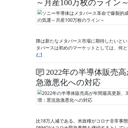
～月産100万枚のライン
降は新たなメタバース市場に期待したいとい
タバースは初めのマーケットとしては、何と
む
]
2022年の半導体販売高
急激悪化への対応
比18万人減である。米政権がコロナ非常事
(WHO)はコロナ緊急事態を継続するとしている。米国・Se