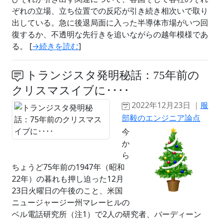
ぞれの立場、立ち位置での反応が引き続き相次いで取り
出している。急に後退局面に入った半導体市場がいつ回
復するか、不透明な先行きを追いながらの越年模様であ
る。 [
→続きを読む
]
トランジスタ発明秘話：75年前の
クリスマスイブに････
2022年12月23日 ｜
服
部毅のエンジニア論点
今
か
ら
ちょうど75年前の1947年（昭和
22年）の暮れも押し迫った12月
23日火曜日の午後のこと、米国
ニュージャージー州マレーヒルの
ベル電話研究所（注1）で2人の研究者、バーディーン