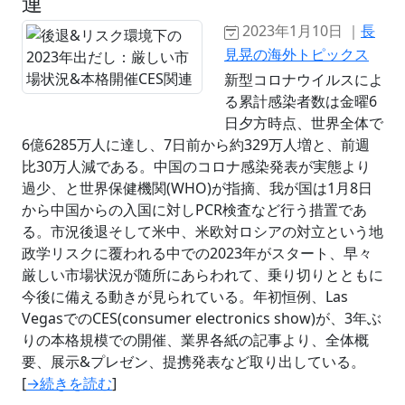
連
2023年1月10日 ｜
長
見晃の海外トピックス
新型コロナウイルスによ
る累計感染者数は金曜6
日夕方時点、世界全体で
6億6285万人に達し、7日前から約329万人増と、前週
比30万人減である。中国のコロナ感染発表が実態より
過少、と世界保健機関(WHO)が指摘、我が国は1月8日
から中国からの入国に対しPCR検査など行う措置であ
る。市況後退そして米中、米欧対ロシアの対立という地
政学リスクに覆われる中での2023年がスタート、早々
厳しい市場状況が随所にあらわれて、乗り切りとともに
今後に備える動きが見られている。年初恒例、Las
VegasでのCES(consumer electronics show)が、3年ぶ
りの本格規模での開催、業界各紙の記事より、全体概
要、展示&プレゼン、提携発表など取り出している。
[
→続きを読む
]