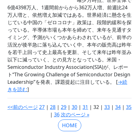
6億4398万人、1週間前からから362万人増、前週比24
万人増と、依然増え加減ではある。世界経済に懸念を生
じている中国の「ゼロコロナ」政策は、段階的緩和を探
っている。半導体市場も本年を締めて、来年を見通すタ
イミング、予測がいくつかあらわされているが、前半の
活況が後半急に落ち込んでいく中、本年の販売高は昨年
を若干上回って史上最高を更新、そして来年は昨年並み
以下に減っていく、との見方となっている。米国・
Semiconductor Industry Association(SIA)が、レポー
ト“The Growing Challenge of Semiconductor Design
Leadership”を発表、課題提起に注目している。 [
→続
きを読む
]
<<前のページ
27
|
28
|
29
|
30
|
31
| 32 |
33
|
34
|
35
|
36
次のページ »
HOME