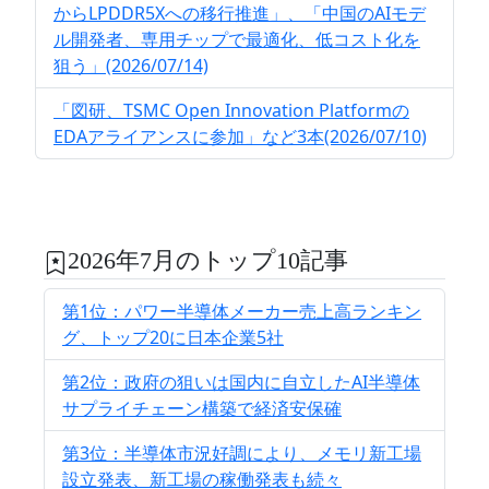
からLPDDR5Xへの移行推進」、「中国のAIモデ
ル開発者、専用チップで最適化、低コスト化を
狙う」(2026/07/14)
「図研、TSMC Open Innovation Platformの
EDAアライアンスに参加」など3本(2026/07/10)
2026年7月のトップ10記事
第1位：パワー半導体メーカー売上高ランキン
グ、トップ20に日本企業5社
第2位：政府の狙いは国内に自立したAI半導体
サプライチェーン構築で経済安保確
第3位：半導体市況好調により、メモリ新工場
設立発表、新工場の稼働発表も続々