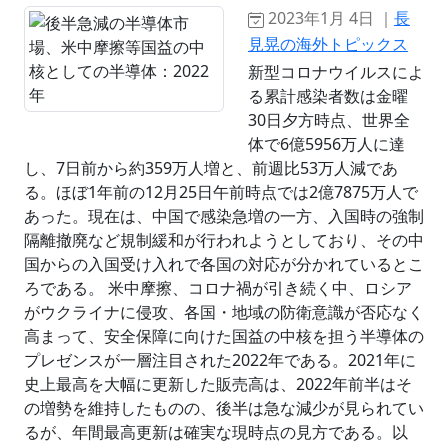
2023年1月 4日 ｜
長
見晃の海外トピックス
新型コロナウイルスによ
る累計感染者数は金曜
30日夕方時点、世界全
体で6億5956万人に達
し、7日前から約359万人増と、前週比53万人減であ
る。ほぼ1年前の12月25日午前時点では2億7875万人で
あった。現在は、中国で感染急増の一方、入国時の強制
隔離撤廃など規制緩和が行われようとしており、その中
国からの入国受け入れで各国の対応が分かれているとこ
ろである。 米中摩擦、コロナ禍が引き続く中、ロシア
がウクライナに侵攻、各国・地域の防衛意識が否応なく
高まって、安全保障に向けた国益の中核を担う半導体の
プレゼンスが一層注目された2022年である。2021年に
史上最高を大幅に更新した販売高は、2022年前半はそ
の増勢を維持したものの、後半は急な減少が見られてい
るが、年間最高更新は確実な現時点の見方である。以