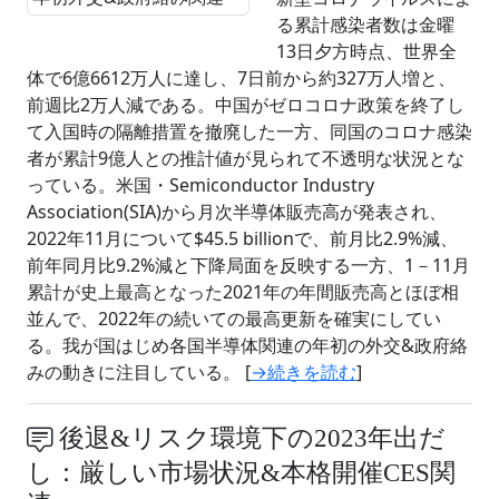
る累計感染者数は金曜
13日夕方時点、世界全
体で6億6612万人に達し、7日前から約327万人増と、
前週比2万人減である。中国がゼロコロナ政策を終了し
て入国時の隔離措置を撤廃した一方、同国のコロナ感染
者が累計9億人との推計値が見られて不透明な状況とな
っている。米国・Semiconductor Industry
Association(SIA)から月次半導体販売高が発表され、
2022年11月について$45.5 billionで、前月比2.9%減、
前年同月比9.2%減と下降局面を反映する一方、1－11月
累計が史上最高となった2021年の年間販売高とほぼ相
並んで、2022年の続いての最高更新を確実にしてい
る。我が国はじめ各国半導体関連の年初の外交&政府絡
みの動きに注目している。 [
→続きを読む
]
後退&リスク環境下の2023年出だ
し：厳しい市場状況&本格開催CES関