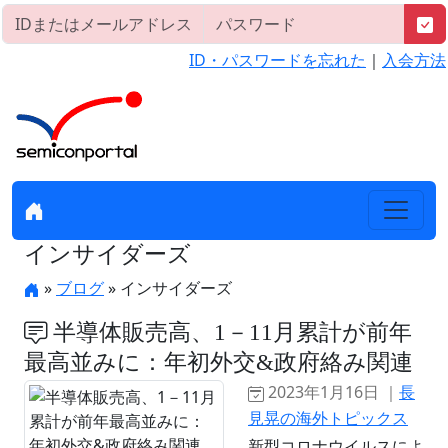
ID・パスワードを忘れた
｜
入会方法
インサイダーズ
»
ブログ
» インサイダーズ
半導体販売高、1－11月累計が前年
最高並みに：年初外交&政府絡み関連
2023年1月16日 ｜
長
見晃の海外トピックス
新型コロナウイルスによ