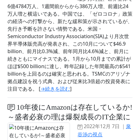
6億4784万人、1週間前からから386万人増、前週比24
万人増と横這いである。中国では、「ゼロコロナ」政策
の経済への打撃から、新たな緩和策が示されているが、
先行き予断を許さない情勢である。米国・
Semiconductor Industry Association(SIA)より月次世
界半導体販売高が発表され、この10月について$46.9
billion、前月比0.3%減、前年同月比4.6%減と、前月に
続きともにマイナスである。1月から10月までの累計が
ほぼ$500 billionに達し、昨年記録した年間最高の$541
billionを上回るのは確実と思われる。TSMCのアリゾナ
拠点建設を祝う式典、および従来比3倍超の投資発表に
注目である。 [
→続きを読む
]
10年後にAmazonは存在しているか!
～盛者必衰の理は爆裂成長のIT企業に
2022年12月 7日 ｜
泉
谷渉の視点