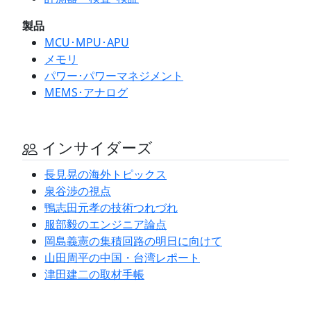
製品
MCU･MPU･APU
メモリ
パワー･パワーマネジメント
MEMS･アナログ
インサイダーズ
長見晃の海外トピックス
泉谷渉の視点
鴨志田元孝の技術つれづれ
服部毅のエンジニア論点
岡島義憲の集積回路の明日に向けて
山田周平の中国・台湾レポート
津田建二の取材手帳