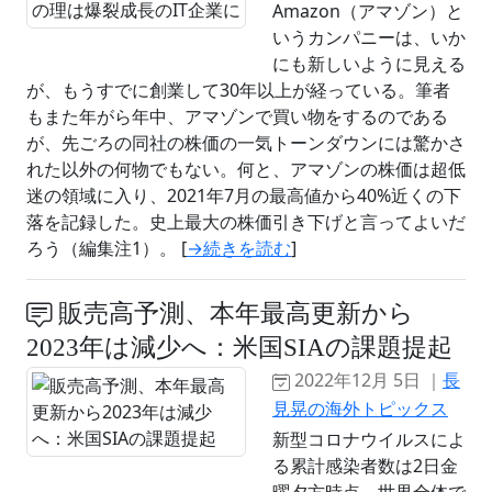
Amazon（アマゾン）と
いうカンパニーは、いか
にも新しいように見える
が、もうすでに創業して30年以上が経っている。筆者
もまた年がら年中、アマゾンで買い物をするのである
が、先ごろの同社の株価の一気トーンダウンには驚かさ
れた以外の何物でもない。何と、アマゾンの株価は超低
迷の領域に入り、2021年7月の最高値から40%近くの下
落を記録した。史上最大の株価引き下げと言ってよいだ
ろう（編集注1）。 [
→続きを読む
]
販売高予測、本年最高更新から
2023年は減少へ：米国SIAの課題提起
2022年12月 5日 ｜
長
見晃の海外トピックス
新型コロナウイルスによ
る累計感染者数は2日金
曜夕方時点、世界全体で