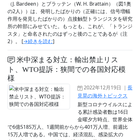
（J. Bardeen）とブラッテン（W. H. Brattain）（図1奥
の2人））は、発明したばかりの（正確には、信号増幅
作用を発見したばかりの）点接触型トランジスタを研究
所の幹部にみせていた。もっとも、これが、「トランジ
スタ」と命名されたのはずっと後のことであるが（注
2）。 [
→続きを読む
]
米中深まる対立：輸出禁止リス
ト、WTO提訴：狭間での各国対応模
様
2022年12月19日 ｜
長
見晃の海外トピックス
新型コロナウイルスによ
る累計感染者数は16日
金曜夕方時点、世界全体
で6億5185万人、1週間前からから401万人増、前週比
15万人増である。中国では、経済混乱、感染拡大の