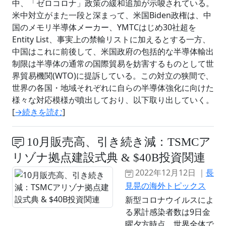
中、「ゼロコロナ」政策の緩和追加が示唆されている。
米中対立がまた一段と深まって、米国Biden政権は、中
国のメモリ半導体メーカー、YMTCはじめ30社超を
Entity List、事実上の禁輸リストに加えるとする一方、
中国はこれに前後して、米国政府の包括的な半導体輸出
制限は半導体の通常の国際貿易を妨害するものとして世
界貿易機関(WTO)に提訴している。この対立の狭間で、
世界の各国・地域それぞれに自らの半導体強化に向けた
様々な対応模様が噴出しており、以下取り出していく。
[
→続きを読む
]
10月販売高、引き続き減：TSMCア
リゾナ拠点建設式典 & $40B投資関連
2022年12月12日 ｜
長
見晃の海外トピックス
新型コロナウイルスによ
る累計感染者数は9日金
曜夕方時点、世界全体で