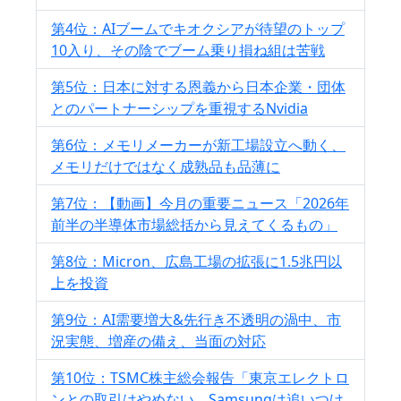
第4位：AIブームでキオクシアが待望のトップ
10入り、その陰でブーム乗り損ね組は苦戦
第5位：日本に対する恩義から日本企業・団体
とのパートナーシップを重視するNvidia
第6位：メモリメーカーが新工場設立へ動く、
メモリだけではなく成熟品も品薄に
第7位：【動画】今月の重要ニュース「2026年
前半の半導体市場総括から見えてくるもの」
第8位：Micron、広島工場の拡張に1.5兆円以
上を投資
第9位：AI需要増大&先行き不透明の渦中、市
況実態、増産の備え、当面の対応
第10位：TSMC株主総会報告「東京エレクトロ
ンとの取引はやめない。Samsungは追いつけ