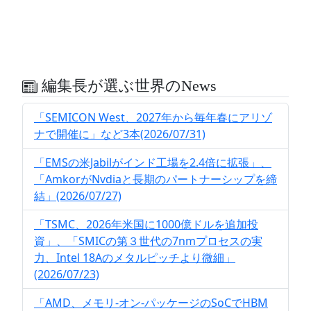
編集長が選ぶ世界のNews
「SEMICON West、2027年から毎年春にアリゾ
ナで開催に」など3本(2026/07/31)
「EMSの米Jabilがインド工場を2.4倍に拡張」、
「AmkorがNvdiaと長期のパートナーシップを締
結」(2026/07/27)
「TSMC、2026年米国に1000億ドルを追加投
資」、「SMICの第３世代の7nmプロセスの実
力、Intel 18Aのメタルピッチより微細」
(2026/07/23)
「AMD、メモリ-オン-パッケージのSoCでHBM