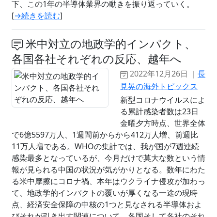
下、この1年の半導体業界の動きを振り返っていく。
[
→続きを読む
]
米中対立の地政学的インパクト、
各国各社それぞれの反応、越年へ
2022年12月26日 ｜
長
見晃の海外トピックス
新型コロナウイルスによ
る累計感染者数は23日
金曜夕方時点、世界全体
で6億5597万人、1週間前からから412万人増、前週比
11万人増である。WHOの集計では、我が国が7週連続
感染最多となっているが、今月だけで莫大な数という情
報が見られる中国の状況が気がかりとなる。数年にわた
る米中摩擦にコロナ禍、本年はウクライナ侵攻が加わっ
て、地政学的インパクトの覆いが厚くなる一途の現時
点、経済安全保障の中核の1つと見なされる半導体およ
びそれが引き出す関連について、各国そして各社のそれ