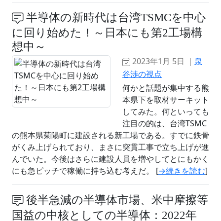
半導体の新時代は台湾TSMCを中心
に回り始めた！～日本にも第2工場構
想中～
2023年1月 5日 ｜
泉
谷渉の視点
何かと話題が集中する熊
本県下を取材サーキット
してみた。何といっても
注目の的は、台湾TSMC
の熊本県菊陽町に建設される新工場である。すでに鉄骨
がくみ上げられており、まさに突貫工事で立ち上げが進
んでいた。今後はさらに建設人員を増やしてとにもかく
にも急ピッチで稼働に持ち込む考えだ。 [
→続きを読む
]
後半急減の半導体市場、米中摩擦等
国益の中核としての半導体：2022年