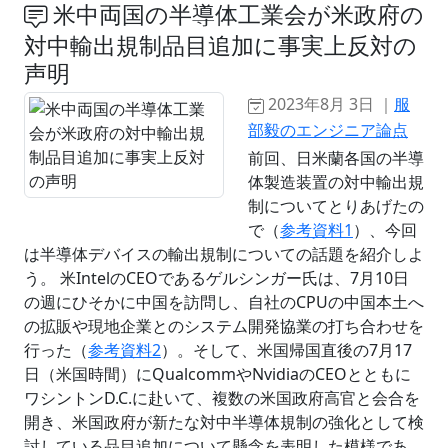
米中両国の半導体工業会が米政府の
対中輸出規制品目追加に事実上反対の
声明
2023年8月 3日 ｜
服
部毅のエンジニア論点
前回、日米蘭各国の半導
体製造装置の対中輸出規
制についてとりあげたの
で（
参考資料1
）、今回
は半導体デバイスの輸出規制についての話題を紹介しよ
う。 米IntelのCEOであるゲルシンガー氏は、7月10日
の週にひそかに中国を訪問し、自社のCPUの中国本土へ
の拡販や現地企業とのシステム開発協業の打ち合わせを
行った（
参考資料2
）。そして、米国帰国直後の7月17
日（米国時間）にQualcommやNvidiaのCEOとともに
ワシントンD.C.に赴いて、複数の米国政府高官と会合を
開き、米国政府が新たな対中半導体規制の強化として検
討している品目追加について懸念を表明した模様であ