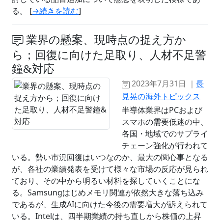
る。 [
→続きを読む
]
業界の懸案、現時点の捉え方か
ら；回復に向けた足取り、人材不足警
鐘&対応
2023年7月31日 ｜
長
見晃の海外トピックス
半導体業界はPCおよび
スマホの需要低迷の中、
各国・地域でのサプライ
チェーン強化が行われて
いる。勢い市況回復はいつなのか、最大の関心事となる
が、各社の業績発表を受けて様々な市場の反応が見られ
ており、その中から明るい材料を探していくことにな
る。Samsungはじめメモリ関連が依然大きな落ち込み
であるが、生成AIに向けた今後の需要増大が訴えられて
いる。Intelは、四半期業績の持ち直しから株価の上昇