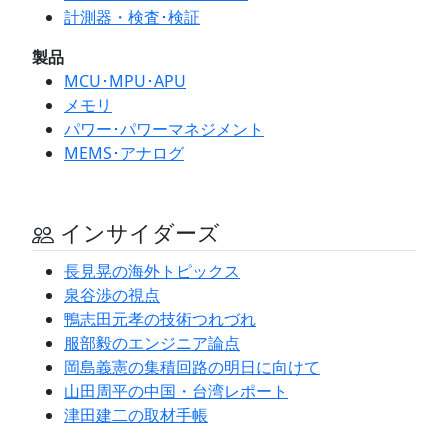
計測器・検査･検証
製品
MCU･MPU･APU
メモリ
パワー･パワーマネジメント
MEMS･アナログ
インサイダーズ
長見晃の海外トピックス
泉谷渉の視点
鴨志田元孝の技術つれづれ
服部毅のエンジニア論点
岡島義憲の集積回路の明日に向けて
山田周平の中国・台湾レポート
津田建二の取材手帳