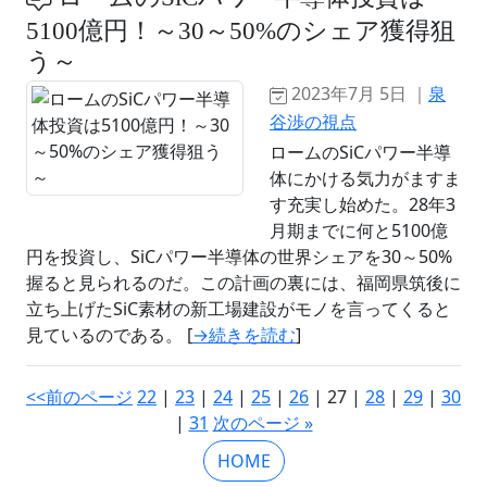
5100億円！～30～50%のシェア獲得狙
う～
2023年7月 5日 ｜
泉
谷渉の視点
ロームのSiCパワー半導
体にかける気力がますま
す充実し始めた。28年3
月期までに何と5100億
円を投資し、SiCパワー半導体の世界シェアを30～50%
握ると見られるのだ。この計画の裏には、福岡県筑後に
立ち上げたSiC素材の新工場建設がモノを言ってくると
見ているのである。 [
→続きを読む
]
<<前のページ
22
|
23
|
24
|
25
|
26
| 27 |
28
|
29
|
30
|
31
次のページ »
HOME