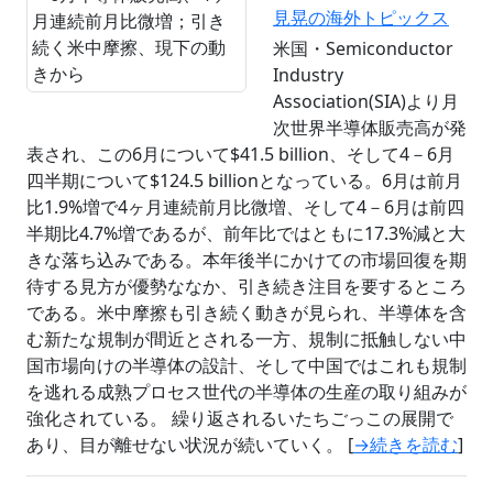
見晃の海外トピックス
米国・Semiconductor
Industry
Association(SIA)より月
次世界半導体販売高が発
表され、この6月について$41.5 billion、そして4－6月
四半期について$124.5 billionとなっている。6月は前月
比1.9%増で4ヶ月連続前月比微増、そして4－6月は前四
半期比4.7%増であるが、前年比ではともに17.3%減と大
きな落ち込みである。本年後半にかけての市場回復を期
待する見方が優勢ななか、引き続き注目を要するところ
である。米中摩擦も引き続く動きが見られ、半導体を含
む新たな規制が間近とされる一方、規制に抵触しない中
国市場向けの半導体の設計、そして中国ではこれも規制
を逃れる成熟プロセス世代の半導体の生産の取り組みが
強化されている。 繰り返されるいたちごっこの展開で
あり、目が離せない状況が続いていく。 [
→続きを読む
]