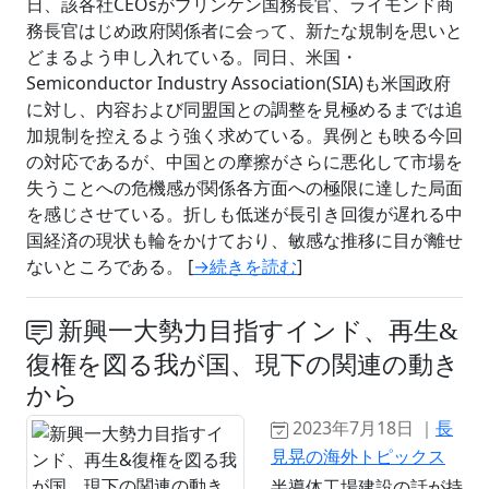
日、該各社CEOsがブリンケン国務長官、ライモンド商
務長官はじめ政府関係者に会って、新たな規制を思いと
どまるよう申し入れている。同日、米国・
Semiconductor Industry Association(SIA)も米国政府
に対し、内容および同盟国との調整を見極めるまでは追
加規制を控えるよう強く求めている。異例とも映る今回
の対応であるが、中国との摩擦がさらに悪化して市場を
失うことへの危機感が関係各方面への極限に達した局面
を感じさせている。折しも低迷が長引き回復が遅れる中
国経済の現状も輪をかけており、敏感な推移に目が離せ
ないところである。 [
→続きを読む
]
新興一大勢力目指すインド、再生&
復権を図る我が国、現下の関連の動き
から
2023年7月18日 ｜
長
見晃の海外トピックス
半導体工場建設の話が持