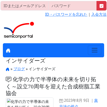
ID・パスワードを忘れた
｜
入会方法
インサイダーズ
»
ブログ
» インサイダーズ
化学の力で半導体の未来を切り拓
く～設立70周年を迎えた合成樹脂工業
協会
2023年8月 9日 ｜
泉
谷渉の視点