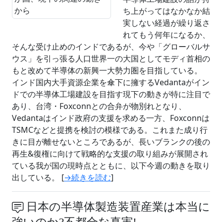
ち上がってはなかなか結
実しない経過が繰り返さ
れてもう何年になるか、
そんな受け止めのインドであるが、今や「グローバルサ
ウス」を引っ張る人口世界一の大国としてモディ首相の
もと改めて半導体の新興一大勢力圏を目指している。
インド国内大手資源企業を傘下に擁するVedantaがイン
ドでの半導体工場建設を目指す現下の動きが特に注目で
あり、台湾・Foxconnとの合弁が物別れとなり、
Vedantaはインド政府の支援を求める一方、Foxconnは
TSMCなどと提携を検討の模様である。これまた成り行
きに目が離せないところであるが、長いブランクの後の
再生&復権に向けて戦略的な支援の取り組みが展開され
ている我が国の現時点とともに、以下今週の動きを取り
出している。 [
→続きを読む
]
日本の半導体製造装置産業は本当に
強いのか?不都合な真実!