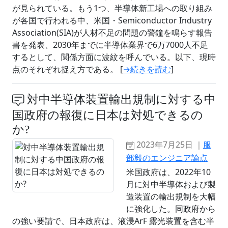
が見られている。もう1つ、半導体新工場への取り組み
が各国で行われる中、米国・Semiconductor Industry
Association(SIA)が人材不足の問題の警鐘を鳴らす報告
書を発表、2030年までに半導体業界で6万7000人不足
するとして、関係方面に波紋を呼んでいる。以下、現時
点のそれぞれ捉え方である。 [
→続きを読む
]
対中半導体装置輸出規制に対する中
国政府の報復に日本は対処できるの
か?
2023年7月25日 ｜
服
部毅のエンジニア論点
米国政府は、2022年10
月に対中半導体および製
造装置の輸出規制を大幅
に強化した。同政府から
の強い要請で、日本政府は、液浸ArF 露光装置を含む半