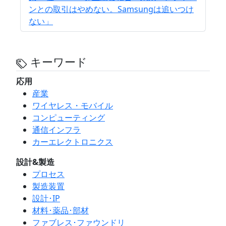
ンとの取引はやめない。Samsungは追いつけ
ない」
キーワード
応用
産業
ワイヤレス・モバイル
コンピューティング
通信インフラ
カーエレクトロニクス
設計&製造
プロセス
製造装置
設計･IP
材料･薬品･部材
ファブレス･ファウンドリ