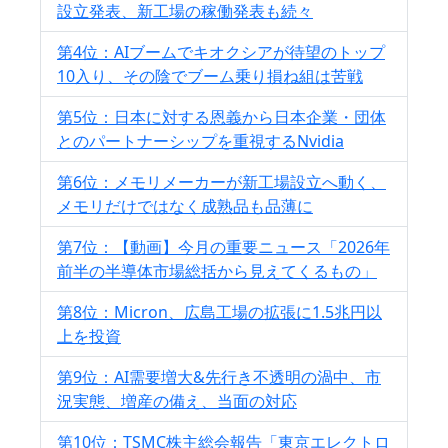
設立発表、新工場の稼働発表も続々
第4位：AIブームでキオクシアが待望のトップ
10入り、その陰でブーム乗り損ね組は苦戦
第5位：日本に対する恩義から日本企業・団体
とのパートナーシップを重視するNvidia
第6位：メモリメーカーが新工場設立へ動く、
メモリだけではなく成熟品も品薄に
第7位：【動画】今月の重要ニュース「2026年
前半の半導体市場総括から見えてくるもの」
第8位：Micron、広島工場の拡張に1.5兆円以
上を投資
第9位：AI需要増大&先行き不透明の渦中、市
況実態、増産の備え、当面の対応
第10位：TSMC株主総会報告「東京エレクトロ