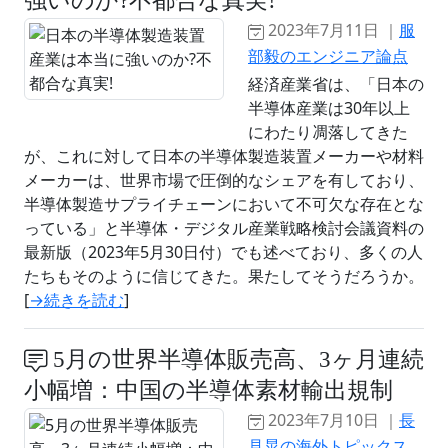
2023年7月11日 ｜
服
部毅のエンジニア論点
経済産業省は、「日本の
半導体産業は30年以上
にわたり凋落してきた
が、これに対して日本の半導体製造装置メーカーや材料
メーカーは、世界市場で圧倒的なシェアを有しており、
半導体製造サプライチェーンにおいて不可欠な存在とな
っている」と半導体・デジタル産業戦略検討会議資料の
最新版（2023年5月30日付）でも述べており、多くの人
たちもそのように信じてきた。果たしてそうだろうか。
[
→続きを読む
]
5月の世界半導体販売高、3ヶ月連続
小幅増：中国の半導体素材輸出規制
2023年7月10日 ｜
長
見晃の海外トピックス