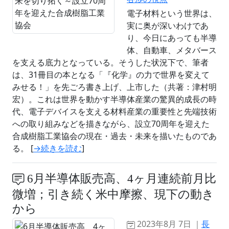
電子材料という世界は、
実に奥が深いわけであ
り、今日にあっても半導
体、自動車、メタバース
を支える底力となっている。そうした状況下で、筆者
は、31冊目の本となる「『化学』の力で世界を変えて
みせる！」を先ごろ書き上げ、上市した（共著：津村明
宏）。これは世界を動かす半導体産業の驚異的成長の時
代、電子デバイスを支える材料産業の重要性と先端技術
への取り組みなどを描きながら、設立70周年を迎えた
合成樹脂工業協会の現在・過去・未来を描いたものであ
る。 [
→続きを読む
]
6月半導体販売高、4ヶ月連続前月比
微増；引き続く米中摩擦、現下の動き
から
2023年8月 7日 ｜
長