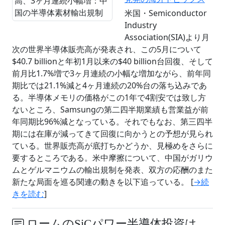
米国・Semiconductor
Industry
Association(SIA)より月
次の世界半導体販売高が発表され、この5月について
$40.7 billionと年初1月以来の$40 billion台回復、そして
前月比1.7%増で3ヶ月連続の小幅な増加ながら、前年同
期比では21.1%減と4ヶ月連続の20%台の落ち込みであ
る。半導体メモリの価格がこの1年で4割安では致し方
ないところ、Samsungの第二四半期業績も営業益が前
年同期比96%減となっている。それでもなお、第三四半
期には在庫が減ってきて回復に向かうとの予想が見られ
ている。世界販売高が底打ちかどうか、見極めをさらに
要するところである。米中摩擦について、中国がガリウ
ムとゲルマニウムの輸出規制を発表、双方の応酬のまた
新たな局面を巡る関連の動きを以下追っている。 [
→続
きを読む
]
ロームのSiCパワー半導体投資は