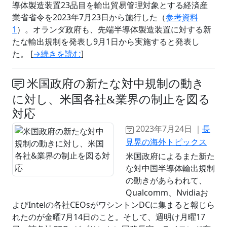
導体製造装置23品目を輸出貿易管理対象とする経済産
業省省令を2023年7月23日から施行した（
参考資料
1
）。オランダ政府も、先端半導体製造装置に対する新
たな輸出規制を発表し9月1日から実施すると発表し
た。 [
→続きを読む
]
米国政府の新たな対中規制の動き
に対し、米国各社&業界の制止を図る
対応
2023年7月24日 ｜
長
見晃の海外トピックス
米国政府によるまた新た
な対中国半導体輸出規制
の動きがあらわれて、
Qualcomm、Nvidiaお
よびIntelの各社CEOsがワシントンDCに集まると報じら
れたのが金曜7月14日のこと。そして、週明け月曜17