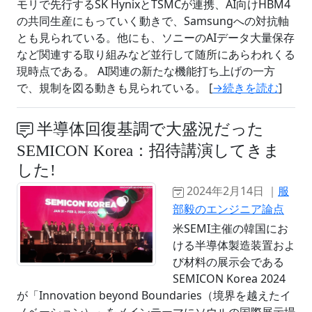
モリで先行するSK HynixとTSMCが連携、AI向けHBM4
の共同生産にもっていく動きで、Samsungへの対抗軸
とも見られている。他にも、ソニーのAIデータ大量保存
など関連する取り組みなど並行して随所にあらわれくる
現時点である。 AI関連の新たな機能打ち上げの一方
で、規制を図る動きも見られている。 [
→続きを読む
]
半導体回復基調で大盛況だった
SEMICON Korea：招待講演してきま
した!
2024年2月14日 ｜
服
部毅のエンジニア論点
米SEMI主催の韓国にお
ける半導体製造装置およ
び材料の展示会である
SEMICON Korea 2024
が「Innovation beyond Boundaries（境界を越えたイ
ノベーション）」をメインテーマにソウルの国際展示場