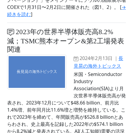
COEXで1月31日〜2月2日に開催された（図1、2）。 [
→
続きを読む
]
2023年の世界半導体販売高8.2%
減；TSMC熊本オープン&第2工場発表
関連
2024年2月13日 ｜
長
見晃の海外トピックス
米国・Semiconductor
Industry
Association(SIA)より月
次世界半導体販売高が発
表され、2023年12月について$48.66 billion、前月比
1.4%増、前年同月比11.6%増と増勢を維持している。こ
れで2023年を締めて、年間販売高が$526.8 billionとあ
らわされ、史上最高を記録した2022年の$574.1 billion
から8.2%減と発表されている。AI(人工知能)需要の活況