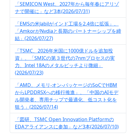
「SEMICON West、2027年から毎年春にアリゾ
ナで開催に」など3本(2026/07/31)
「EMSの米Jabilがインド工場を2.4倍に拡張」、
「AmkorがNvdiaと長期のパートナーシップを締
結」(2026/07/27)
「TSMC、2026年米国に1000億ドルを追加投
資」、「SMICの第３世代の7nmプロセスの実
力、Intel 18Aのメタルピッチより微細」
(2026/07/23)
「AMD、メモリ-オン-パッケージのSoCでHBM
からLPDDR5Xへの移行推進」、「中国のAIモデ
ル開発者、専用チップで最適化、低コスト化を
狙う」(2026/07/14)
「図研、TSMC Open Innovation Platformの
EDAアライアンスに参加」など3本(2026/07/10)