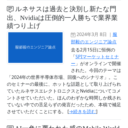
ルネサスは過去と決別し新たな門
出、Nvidiaは圧倒的一人勝ちで業界業
績つり上げ
2024年3月 8日 ｜
服
部毅のエンジニア論点
去る2月15日に恒例の
「
SPIマーケットセミナ
ー
」がオンラインで開催
された。今回のテーマは
「2024年の世界半導体市場、回復へのシナリオ」。こ
のセミナーの最後に、ホットな話題として取り上げられ
ていたルネサスエレクトロニクスとNvidiaについてコメ
ントさせていただいた。ほんのわずかな時間しか残され
ていない中での舌足らずの発言だったため、本稿で補足
させていただくことにする。 [
→続きを読む
]