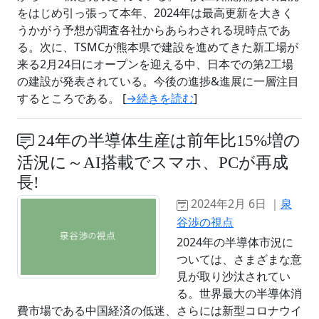
をはじめ引っ張って本年、2024年は最高更新を大きく
うかがう予想が調査各社からあらわされる現時点であ
る。次に、TSMCが熊本県で建設を進めてきた新工場が
来る2月24日にオープンを迎える中、日本での第2工場
の建設が発表されている。今後の進捗&進展に一層注目
するところである。 [
→続きを読む
]
24年の半導体生産は前年比15%増の
活況に～AI搭載でスマホ、PCが再成
長!
2024年2月 6日 ｜
泉
谷渉の視点
2024年の半導体市況に
ついては、さまざまな意
見が取り沙汰されてい
る。世界最大の半導体消
費市場である中国経済の低迷、さらには新型コロナウイ