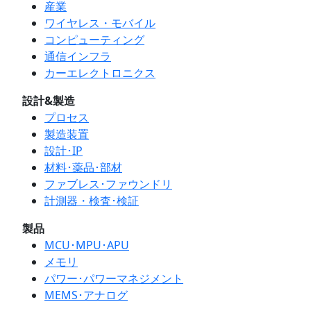
産業
ワイヤレス・モバイル
コンピューティング
通信インフラ
カーエレクトロニクス
設計&製造
プロセス
製造装置
設計･IP
材料･薬品･部材
ファブレス･ファウンドリ
計測器・検査･検証
製品
MCU･MPU･APU
メモリ
パワー･パワーマネジメント
MEMS･アナログ