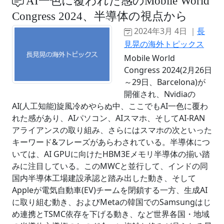
AI一色に覆われた感のMobile World
Congress 2024、半導体の視点から
2024年3月 4日 ｜
長
見晃の海外トピックス
Mobile World
Congress 2024(2月26日
～29日、Barcelona)が
開催され、Nvidiaの
AI(人工知能)旋風冷めやらぬ中、ここでもAI一色に覆わ
れた感があり、AIパソコン、AIスマホ、そしてAI-RAN
アライアンスの取り組み、さらにはスマホの次といった
キーワード&フレーズがあらわされている。半導体につ
いては、AI GPUに向けたHBM3Eメモリ半導体の揃い踏
みに注目している。このMWCと並行して、インドの同
国内半導体工場建設承認と踏み出した動き、そして
Appleが電気自動車(EV)チームを閉鎖する一方、生成AI
に取り組む動き、およびMetaの韓国でのSamsungはじ
め連携とTSMC依存を下げる動き、など世界各国・地域