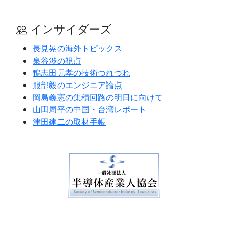
インサイダーズ
長見晃の海外トピックス
泉谷渉の視点
鴨志田元孝の技術つれづれ
服部毅のエンジニア論点
岡島義憲の集積回路の明日に向けて
山田周平の中国・台湾レポート
津田建二の取材手帳