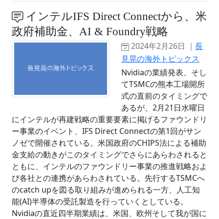
インテルIFS Direct Connectから、米
政府補助金、AI & Foundry戦略
2024年2月26日 ｜
長
見晃の海外トピックス
Nvidiaの業績発表、そし
てTSMCの熊本工場開所
式の直前のタイミングで
あるが、2月21日水曜日
にインテルが再建戦略の重要要素に掲げるファウンドリ
ー事業のイベント、IFS Direct Connectの第1回がサン
ノゼで開催されている。米国政府のCHIPS法による補助
金支給の動きがこのタイミングでさらにあらわされると
ともに、インテルのファウンドリー事業の推進戦略およ
び各社との連携があらわされている。先行するTSMCへ
のcatch upを図る取り組みが進められる一方、人工知
能(AI)半導体の受託製造を行っていくとしている。
Nvidiaの直近四半期業績は、米国、欧州そして我が国に