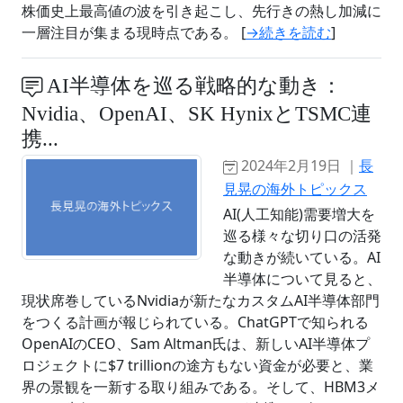
株価史上最高値の波を引き起こし、先行きの熱し加減に
一層注目が集まる現時点である。 [
→続きを読む
]
AI半導体を巡る戦略的な動き：
Nvidia、OpenAI、SK HynixとTSMC連
携...
2024年2月19日 ｜
長
見晃の海外トピックス
AI(人工知能)需要増大を
巡る様々な切り口の活発
な動きが続いている。AI
半導体について見ると、
現状席巻しているNvidiaが新たなカスタムAI半導体部門
をつくる計画が報じられている。ChatGPTで知られる
OpenAIのCEO、Sam Altman氏は、新しいAI半導体プ
ロジェクトに$7 trillionの途方もない資金が必要と、業
界の景観を一新する取り組みである。そして、HBM3メ