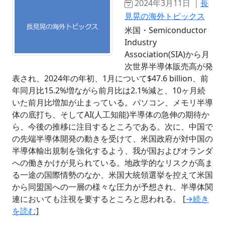
2024年3月11日 ｜
長
見晃の海外トピックス
米国・Semiconductor
Industry
Association(SIA)から月
次世界半導体販売高が発
表され、2024年の年初、1月について$47.6 billion、前
年同月比15.2%増ながら前月比は2.1%減と、10ヶ月続
いた前月比増加が止まっている。パソコン、メモリ半導
体の底打ち、そしてAI(人工知能)半導体の急伸の期待か
ら、今後の推移に注目するところである。次に、中国で
の先端半導体開発の動きを受けて、米国政府が対中国の
半導体輸出規制を強化するよう、我が国およびオランダ
への働きかけが見られている。地政学的なリスクが高ま
る一途の国際情勢のなか、米国大統領選挙を控えて米国
から同盟国への一層の様々な圧力が予想され、半導体関
連においても注視を要するところと思われる。 [
→続き
を読む
]