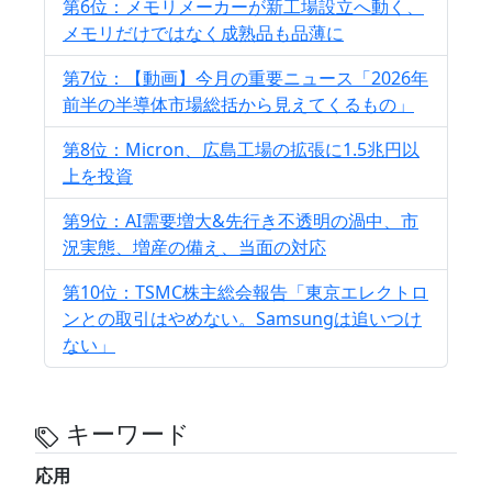
第6位：メモリメーカーが新工場設立へ動く、
メモリだけではなく成熟品も品薄に
第7位：【動画】今月の重要ニュース「2026年
前半の半導体市場総括から見えてくるもの」
第8位：Micron、広島工場の拡張に1.5兆円以
上を投資
第9位：AI需要増大&先行き不透明の渦中、市
況実態、増産の備え、当面の対応
第10位：TSMC株主総会報告「東京エレクトロ
ンとの取引はやめない。Samsungは追いつけ
ない」
キーワード
応用