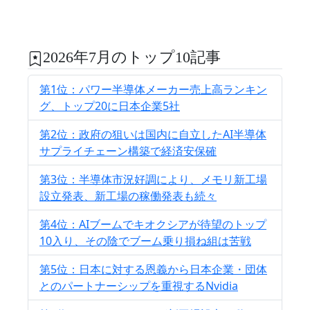
2026年7月のトップ10記事
第1位：パワー半導体メーカー売上高ランキン
グ、トップ20に日本企業5社
第2位：政府の狙いは国内に自立したAI半導体
サプライチェーン構築で経済安保確
第3位：半導体市況好調により、メモリ新工場
設立発表、新工場の稼働発表も続々
第4位：AIブームでキオクシアが待望のトップ
10入り、その陰でブーム乗り損ね組は苦戦
第5位：日本に対する恩義から日本企業・団体
とのパートナーシップを重視するNvidia