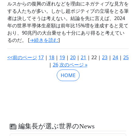
ルスからの復興の遅れなどを理由にネガティブな見方を
する人たちが多い。しかし超ポジティブの立場をとる筆
者は決してそうは考えない。結論を先に言えば、2024
年の世界半導体生産額は前年比15%増を達成すると見て
おり、90兆円の大台乗せも十分にあり得ると考えてい
るのだ。 [
→続きを読む
]
<<前のページ
17
|
18
|
19
|
20
|
21
| 22 |
23
|
24
|
25
|
26
次のページ »
HOME
編集長が選ぶ世界のNews