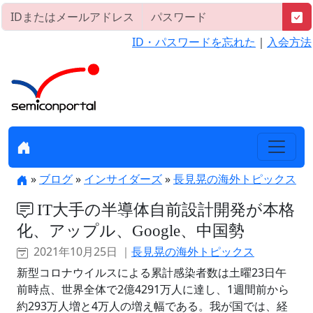
ID・パスワードを忘れた
｜
入会方法
»
ブログ
»
インサイダーズ
»
長見晃の海外トピックス
IT大手の半導体自前設計開発が本格
化、アップル、Google、中国勢
2021年10月25日 ｜
長見晃の海外トピックス
新型コロナウイルスによる累計感染者数は土曜23日午
前時点、世界全体で2億4291万人に達し、1週間前から
約293万人増と4万人の増え幅である。我が国では、経