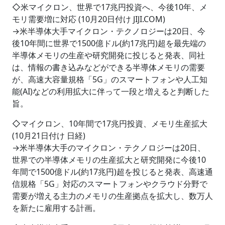
◇米マイクロン、世界で17兆円投資へ、今後10年、メ
モリ需要増に対応 (10月20日付け JIJI.COM)
→米半導体大手マイクロン・テクノロジーは20日、今
後10年間に世界で1500億ドル(約17兆円)超を最先端の
半導体メモリの生産や研究開発に投じると発表、同社
は、情報の書き込みなどができる半導体メモリの需要
が、高速大容量規格「5G」のスマートフォンや人工知
能(AI)などの利用拡大に伴って一段と増えると判断した
旨。
◇マイクロン、10年間で17兆円投資、メモリ生産拡大
(10月21日付け 日経)
→米半導体大手のマイクロン・テクノロジーは20日、
世界での半導体メモリの生産拡大と研究開発に今後10
年間で1500億ドル(約17兆円)超を投じると発表、高速通
信規格「5G」対応のスマートフォンやクラウド分野で
需要が増える主力のメモリの生産拠点を拡大し、数万人
を新たに雇用する計画。