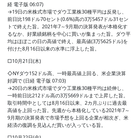
経 電子版 06:07)
→19日の米株式市場でダウ工業株30種平均は反発し、
前日比198ドル70セント(0.6%)高の3万5457ドル31セン
トで終えた旨。2021年7～9月期の決算発表が本格化す
るなか、好業績銘柄を中心に買いが集まった旨。ダウ平
均はほぼこの日の高値で終え、最高値(3万5625ドル)を
付けた8月16日以来の水準に浮上した旨。
□10月21日(木)
◇NYダウ152ドル高、一時最高値上回る、米企業決算
好調で (日経 電子版 07:03)
→20日の米株式市場でダウ工業株30種平均は続伸し、
一時前日比212ドル高の3万5669ドルまで上昇した旨。
取引時間中としては8月16日以来、2カ月ぶりに過去最
高値を上回った旨。先週から本格化している2021年7～
9月期の決算発表で市場予想を上回る企業が相次ぎ、米
経済の復調を見込んだ買いが入っている旨。
□10月22日(金)