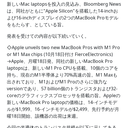
新しいMac laptopsを投入の見込み、Bloomberg News
は、同社がともに"Apple Silicon"を搭載した14-inchお
よび16-inchディスプレイの2つのMacBook Proモデル
をもたらす、としている旨。
発表を受けての内容が以下続いていく。
◇Apple unveils two new MacBook Pros with M1 Pro
or M1 Max chips (10月18日付け FierceElectronics)
→Apple、月曜18日発。同社の新しいMacBook Pro
laptopsは、新しいM1 Pro CPUを搭載、10個のコアを
持ち、現在のM1半導体より70%高速の旨。M1 Maxも
出されており、M1およびM1 Proのさらに強力な
versionであり、57 billion個のトランジスタおよび32-
coreのグラフィックスプロセッサを搭載の旨。Appleの
新しいMacBook Pro laptopの価格は、14-インチモデ
ルが$1,999、16-インチモデルが$2,499、先行予約が月
曜18日開始、該機器の出荷は来週。
今回の半導体のトランジスタ規模が以下に示してある