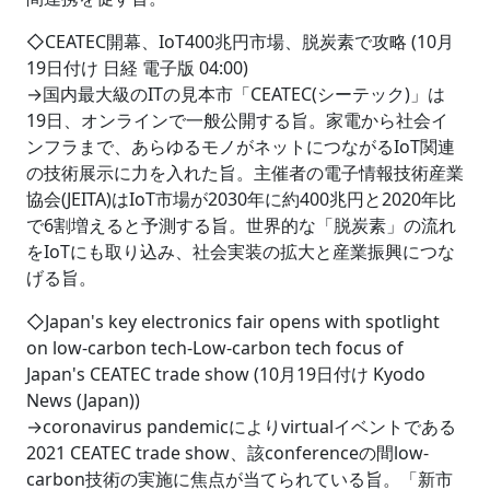
◇CEATEC開幕、IoT400兆円市場、脱炭素で攻略 (10月
19日付け 日経 電子版 04:00)
→国内最大級のITの見本市「CEATEC(シーテック)」は
19日、オンラインで一般公開する旨。家電から社会イ
ンフラまで、あらゆるモノがネットにつながるIoT関連
の技術展示に力を入れた旨。主催者の電子情報技術産業
協会(JEITA)はIoT市場が2030年に約400兆円と2020年比
で6割増えると予測する旨。世界的な「脱炭素」の流れ
をIoTにも取り込み、社会実装の拡大と産業振興につな
げる旨。
◇Japan's key electronics fair opens with spotlight
on low-carbon tech-Low-carbon tech focus of
Japan's CEATEC trade show (10月19日付け Kyodo
News (Japan))
→coronavirus pandemicによりvirtualイベントである
2021 CEATEC trade show、該conferenceの間low-
carbon技術の実施に焦点が当てられている旨。「新市