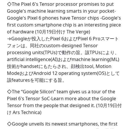
◇The Pixel 6's Tensor processor promises to put
Google's machine learning smarts in your pocket-
Google's Pixel 6 phones have Tensor chips -Google's
first custom smartphone chip is an interesting piece
of hardware (10月19日付け The Verge)
→Googleが投入したPixel 6およびPixel 6 Proスマート
フォンは、同社のcustom-designed Tensor
processing units(TPUs)で動作の旨。該TPUsにより、
artificial intelligence(AI)およびmachine learning(ML)
技術がhandsetにもたらされ、顔検出tool, Motion
ModeおよびAndroid 12 operating system(OS)として
該featuresを可能にする旨。
◇The “Google Silicon” team gives us a tour of the
Pixel 6's Tensor SoC-Learn more about the Google
Tensor from the people that designed it. (10月19日付
け Ars Technica)
◇Google unveils its newest smartphones, the first