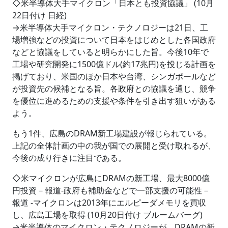
◇米半導体大手マイクロン「日本とも投資協議」 (10月
22日付け 日経)
→米半導体大手マイクロン・テクノロジーは21日、工
場増強などの投資について日本をはじめとした各国政府
などと協議をしていると明らかにした旨。今後10年で
工場や研究開発に1500億ドル(約17兆円)を投じる計画を
掲げており、米国のほか日本や台湾、シンガポールなど
が投資先の候補となる旨。各政府との協議を通じ、競争
を優位に進めるための支援や条件を引き出す狙いがある
よう。
もう1件、広島のDRAM新工場建設が報じられている。
上記の全体計画の中の我が国での展開と受け取れるが、
今後の成り行きに注目である。
◇米マイクロンが広島にDRAMの新工場、最大8000億
円投資－報道-政府も補助金などで一部支援の可能性－
報道 -マイクロンは2013年にエルピーダメモリを買収
し、広島工場を取得 (10月20日付け ブルームバーグ)
→米半導体のマイクロン・テクノロジーが、DRAMの新