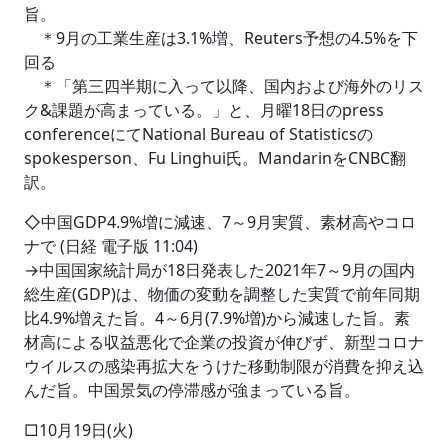
旨。
＊9月の工業生産は3.1%増、Reuters予想の4.5%を下
回る
＊「第三四半期に入って以降、国内および海外のリス
ク&課題が高まっている。」と、月曜18日のpress
conferenceにてNational Bureau of Statisticsの
spokesperson、Fu Linghui氏。MandarinをCNBC翻
訳。
◇中国GDP4.9%増に減速、7～9月実質、素材高やコロ
ナで (日経 電子版 11:04)
→中国国家統計局が18日発表した2021年7～9月の国内
総生産(GDP)は、物価の変動を調整した実質で前年同期
比4.9%増えた旨。4～6月(7.9%増)から減速した旨。素
材高による収益悪化で企業の投資が伸びず、新型コロナ
ウイルスの感染再拡大をうけた移動制限が消費を抑え込
んだ旨。中国景気の停滞感が強まっている旨。
□10月19日(火)