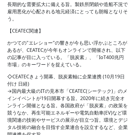
長期的な需要拡大に備える旨。製鉄所閉鎖や造船不況で
雇用悪化が心配される地元経済にとっても朗報となりそ
う。
【CEATEC関連】
かつての"エレショー"の響きが今も思い浮かぶところが
あるが、CEATECが今年もオンラインで開催され、以下
の記事が目に入っている。「脱炭素」、「IoT400兆円
市場」のキーワードを捉えている。
◇CEATECきょう開幕、脱炭素軸に企業連携 (10月19日
付け 日経)
→国内最大級のITの見本市「CEATEC(シーテック)」のメ
インイベントが19日開幕する旨。2020年に続き完全オ
ンライン開催となる旨。各国政府が「脱炭素」の政策を
競うなか、再生可能エネルギーや電気自動車(EV)など環
境関連の技術やサービスの展示が目立つ旨。環境とデジ
タル技術の融合を目指す企業連合を設立するなど、企業
間連携を促す旨。