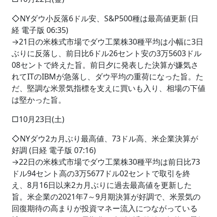
◇NYダウ小反落6ドル安、S&P500種は最高値更新 (日
経 電子版 06:35)
→21日の米株式市場でダウ工業株30種平均は小幅に3日
ぶりに反落し、前日比6ドル26セント安の3万5603ドル
08セントで終えた旨。前日夕に発表した決算が嫌気さ
れてITのIBMが急落し、ダウ平均の重荷になった旨。た
だ、堅調な米景気指標を支えに買いも入り、相場の下値
は堅かった旨。
□10月23日(土)
◇NYダウ2カ月ぶり最高値、73ドル高、米企業決算が
好調 (日経 電子版 07:16)
→22日の米株式市場でダウ工業株30種平均は前日比73
ドル94セント高の3万5677ドル02セントで取引を終
え、8月16日以来2カ月ぶりに過去最高値を更新した
旨。米企業の2021年7～9月期決算が好調で、米景気の
回復期待の高まりが投資マネー流入につながっている