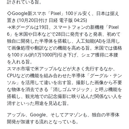
計されている旨。
◇Google新スマホ「Pixel」100ドル安く、日本は据え
置き (10月20日付け 日経 電子版 04:25)
→米グーグルは19日、スマートフォンの新機種「Pixel
6」を米国や日本などで28日に発売すると発表、初めて
独自に開発した半導体を搭載し、人工知能(AI)を活用し
て画像処理や翻訳などの機能を高める旨。米国では価格
を100ドル(約1万1000円)引き下げ、シェア獲得に本腰
を入れる旨。
スマホ市場で米アップルなどが大きく先行するなか、
CPUなどの機能を組み合わせた半導体「グーグル・テン
ソル」を活用して違いを出す旨。撮影した画像から不要
な物体を消去できる「消しゴムマジック」と呼ぶ機能を
搭載し、観光地での記念撮影に映り込んだ関係ない人を
消すといった用途を見込む旨。
アップル、Google、そしてアマゾンも、独自の半導体
開発が加速する流れとなっている。