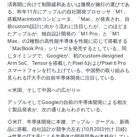
済再開に向けて制限緩和あるいは撤廃が施行の運びであ
る。昨年11月にアップルの自社開発プロセッサ「M1」
搭載Macintoshコンピュータ、「Mac」が発表され、自
前custom設計に向かう流れに注目したが、このほどま
たアップルが、独自設計開発の「M1 Pro」と「M1
Max」の2種類の高性能半導体を性能に応じて搭載する
「MacBook Pro」シリーズを発売するとしている。同
じタイミングで、Googleが、初のcustom-designed
Arm SoC、Tensorを搭載したPixel 6およびPixel 6 Pro
スマートフォンを打ち上げている。中国勢の取り組みも
見られるIT大手の自前半導体開発に注目している。
≪米国、そして中国への広がり≫
アップルそしてGoogleの自前の半導体開発による相次
ぐ製品発表が、次の通りあらわされている。
◇米IT、半導体開発に本腰、アップル・グーグル、新商
品に搭載、自社設計が競争力左右 (10月20日付け 日経)
→世界のIT大手による半導体の開発競争が本格化してい