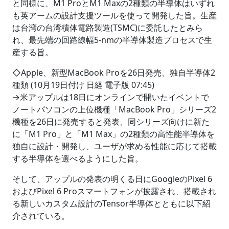
と同様に、M1 ProとM1 Maxの2種類の半導体はいずれ
も英アームの設計支援ツールを使って開発した旨。生産
は台湾の台湾積体電路製造(TSMC)に委託したとみら
れ、最先端の回路線幅5-nmの半導体製造プロセスで生
産する旨。
◇Apple、新型MacBook Proを26日発売、独自半導体2
種類 (10月19日付け 日経 電子版 07:45)
→米アップルは18日にオンラインで開いたイベントで
ノートパソコンの上位機種「MacBook Pro」シリーズ2
機種を26日に発売すると発表、同シリーズ向けに新た
に「M1 Pro」と「M1 Max」の2種類の高性能半導体を
独自に設計・開発し、ユーザが求める性能に応じて搭載
する半導体を選べるようにした旨。
そして、アップルの発表の明くる日にGoogleのPixel 6
およびPixel 6 Proスマートフォンが披露され、搭載され
る新しいカスタム設計のTensor半導体とともに以下紹
介されている。