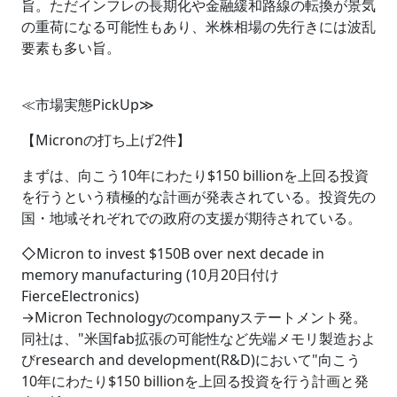
旨。ただインフレの長期化や金融緩和路線の転換が景気
の重荷になる可能性もあり、米株相場の先行きには波乱
要素も多い旨。
≪市場実態PickUp≫
【Micronの打ち上げ2件】
まずは、向こう10年にわたり$150 billionを上回る投資
を行うという積極的な計画が発表されている。投資先の
国・地域それぞれでの政府の支援が期待されている。
◇Micron to invest $150B over next decade in
memory manufacturing (10月20日付け
FierceElectronics)
→Micron Technologyのcompanyステートメント発。
同社は、"米国fab拡張の可能性など先端メモリ製造およ
びresearch and development(R&D)において"向こう
10年にわたり$150 billionを上回る投資を行う計画と発