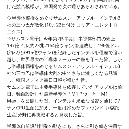
けた競合模様が、韓国発で次の通りあらわされている。
◇半導体覇権をめぐりサムスン・アップル・インテル3
社の三つ巴が激化 (10月22日付け コリア・エレクトロ
ニクス)
→サムスン電子は今年第2四半期、半導体部門の売上
197億ドル(約23兆2164億ウォン)を達成し、196億ドル
(約22兆3915億ウォン)を記録したインテルを僅差で追い
越し、世界最大の半導体メーカーの座を守った旨。しか
し半導体覇権をめぐるサムスン・アップル・インテル3
社の三つ巴は半導体大乱の中でさらに激しくなる見通
し。韓国メディア毎日日報が報じた旨。
サムスン電子に主要半導体を依存していたアップルは前
日、独自設計した最新半導体「M1 Pro」と「M1
Max」を公開した旨。インテルも果敢な投資を通じて7
ナノCPU生産に加え、一度は諦めたファウンドリ(委託
生産)分野に再挑戦すると発表した旨。
半導体自前設計開発の動きにも、さらに引き続き注目す