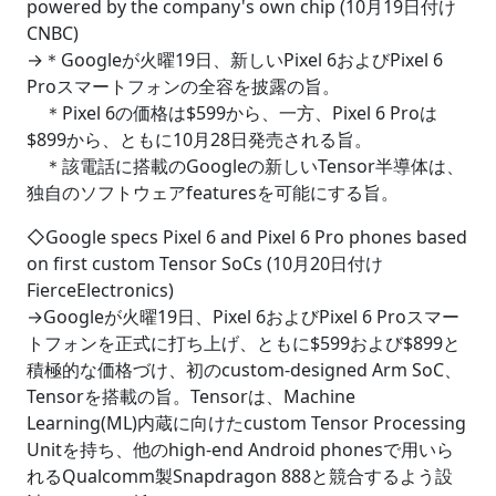
powered by the company's own chip (10月19日付け
CNBC)
→＊Googleが火曜19日、新しいPixel 6およびPixel 6
Proスマートフォンの全容を披露の旨。
＊Pixel 6の価格は$599から、一方、Pixel 6 Proは
$899から、ともに10月28日発売される旨。
＊該電話に搭載のGoogleの新しいTensor半導体は、
独自のソフトウェアfeaturesを可能にする旨。
◇Google specs Pixel 6 and Pixel 6 Pro phones based
on first custom Tensor SoCs (10月20日付け
FierceElectronics)
→Googleが火曜19日、Pixel 6およびPixel 6 Proスマー
トフォンを正式に打ち上げ、ともに$599および$899と
積極的な価格づけ、初のcustom-designed Arm SoC、
Tensorを搭載の旨。Tensorは、Machine
Learning(ML)内蔵に向けたcustom Tensor Processing
Unitを持ち、他のhigh-end Android phonesで用いら
れるQualcomm製Snapdragon 888と競合するよう設