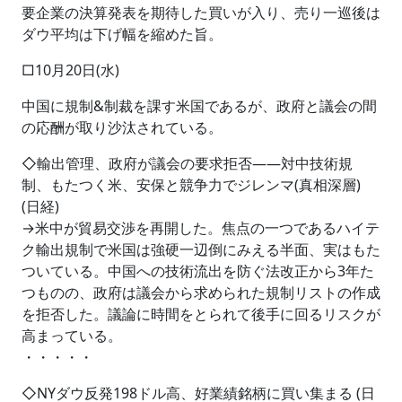
要企業の決算発表を期待した買いが入り、売り一巡後は
ダウ平均は下げ幅を縮めた旨。
□10月20日(水)
中国に規制&制裁を課す米国であるが、政府と議会の間
の応酬が取り沙汰されている。
◇輸出管理、政府が議会の要求拒否――対中技術規
制、もたつく米、安保と競争力でジレンマ(真相深層)
(日経)
→米中が貿易交渉を再開した。焦点の一つであるハイテ
ク輸出規制で米国は強硬一辺倒にみえる半面、実はもた
ついている。中国への技術流出を防ぐ法改正から3年た
つものの、政府は議会から求められた規制リストの作成
を拒否した。議論に時間をとられて後手に回るリスクが
高まっている。
・・・・・
◇NYダウ反発198ドル高、好業績銘柄に買い集まる (日