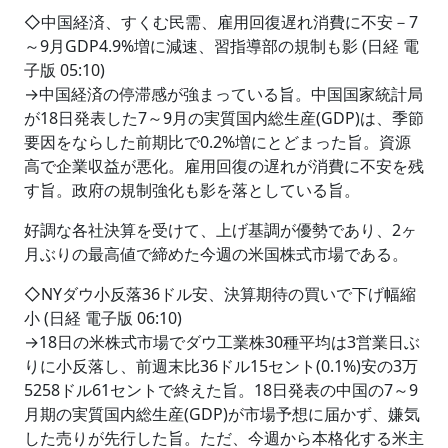
◇中国経済、すくむ民需、雇用回復遅れ消費に不安－7
～9月GDP4.9%増に減速、習指導部の規制も影 (日経 電
子版 05:10)
→中国経済の停滞感が強まっている旨。中国国家統計局
が18日発表した7～9月の実質国内総生産(GDP)は、季節
要因をならした前期比で0.2%増にとどまった旨。資源
高で企業収益が悪化。雇用回復の遅れが消費に不安を残
す旨。政府の規制強化も影を落としている旨。
好調な各社決算を受けて、上げ基調が優勢であり、2ヶ
月ぶりの最高値で締めた今週の米国株式市場である。
◇NYダウ小反落36ドル安、決算期待の買いで下げ幅縮
小 (日経 電子版 06:10)
→18日の米株式市場でダウ工業株30種平均は3営業日ぶ
りに小反落し、前週末比36ドル15セント(0.1%)安の3万
5258ドル61セントで終えた旨。18日発表の中国の7～9
月期の実質国内総生産(GDP)が市場予想に届かず、嫌気
した売りが先行した旨。ただ、今週から本格化する米主