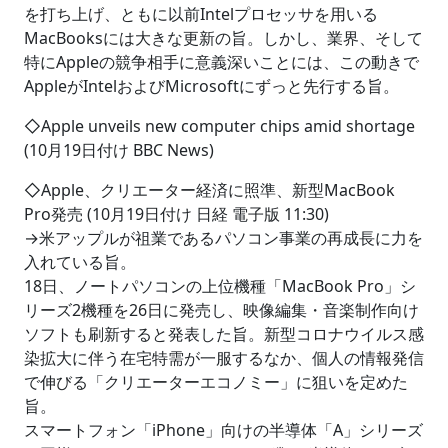
を打ち上げ、ともに以前Intelプロセッサを用いる
MacBooksには大きな更新の旨。しかし、業界、そして
特にAppleの競争相手に意義深いことには、この動きで
AppleがIntelおよびMicrosoftにずっと先行する旨。
◇Apple unveils new computer chips amid shortage
(10月19日付け BBC News)
◇Apple、クリエーター経済に照準、新型MacBook
Pro発売 (10月19日付け 日経 電子版 11:30)
→米アップルが祖業であるパソコン事業の再成長に力を
入れている旨。
18日、ノートパソコンの上位機種「MacBook Pro」シ
リーズ2機種を26日に発売し、映像編集・音楽制作向け
ソフトも刷新すると発表した旨。新型コロナウイルス感
染拡大に伴う在宅特需が一服するなか、個人の情報発信
で伸びる「クリエーターエコノミー」に狙いを定めた
旨。
スマートフォン「iPhone」向けの半導体「A」シリーズ