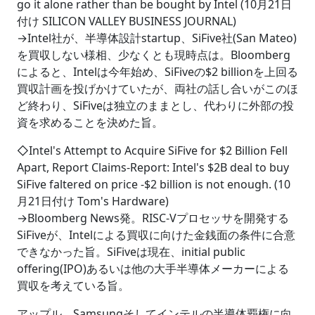
go it alone rather than be bought by Intel (10月21日
付け SILICON VALLEY BUSINESS JOURNAL)
→Intel社が、半導体設計startup、SiFive社(San Mateo)
を買収しない様相、少なくとも現時点は。Bloomberg
によると、Intelは今年始め、SiFiveの$2 billionを上回る
買収計画を投げかけていたが、両社の話し合いがこのほ
ど終わり、SiFiveは独立のままとし、代わりに外部の投
資を求めることを決めた旨。
◇Intel's Attempt to Acquire SiFive for $2 Billion Fell
Apart, Report Claims-Report: Intel's $2B deal to buy
SiFive faltered on price -$2 billion is not enough. (10
月21日付け Tom's Hardware)
→Bloomberg News発。RISC-Vプロセッサを開発する
SiFiveが、Intelによる買収に向けた金銭面の条件に合意
できなかった旨。SiFiveは現在、initial public
offering(IPO)あるいは他の大手半導体メーカーによる
買収を考えている旨。
アップル、Samsungそしてインテルの半導体覇権に向