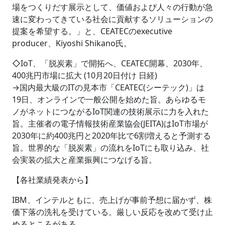
場をつくりだす展示として、価値および人々の行動が急
速に変わってきている社会に貢献するソリューションの
提案を希望する。」と、CEATECのexecutive
producer、Kiyoshi Shikano氏。
◇IoT、「脱炭素」で開拓へ、CEATEC開幕、2030年、
400兆円市場に拡大 (10月20日付け 日経)
→国内最大級のITの見本市「CEATEC(シーテック)」は
19日、オンラインで一般公開を始めた旨。あらゆるモ
ノがネットにつながるIoT関連の技術展示に力を入れた
旨。主催者の電子情報技術産業協会(JEITA)はIoT市場が
2030年に約400兆円と2020年比で6割増えると予測する
旨。世界的な「脱炭素」の流れをIoTにも取り込み、社
会実装の拡大と産業振興につなげる旨。
【各社業績発表から】
IBM、インテルともに、売上げが事前予想に届かず、株
価下落の洗礼を受けている。厳しい反応を改めて受け止
めるところがある。