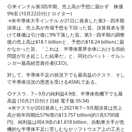
◇米インテル第3四半期、売上高が予想に届かず 株価
9%安 (10月22日付け ロイター)
→米半導体大手インテル が21日に発表した第3・四半期
決算は、売上高が市場予想を下回った旨。決算発表を受
けて株価は引け後に9%下落した旨。第3・四半期の調整
後の売上高は$18.1 billionと、予想の$18.24 billionに届
かなかった旨。「これは、半導体業界全体における供給
問題が引き起こした結果だ」と、同社のパット・ゲルシ
ンガー最高経営責任者(CEO)。
対して、半導体不足の状況下でも最高益のテスラ、そし
て半導体活況の恩恵を受けるASMLである。
◇テスラ、7～9月の純利益4.9倍、半導体危機下でも最
高益 (10月21日付け 日経 電子版 05:34)
→米テスラが20日発表した2021年7～9月期決算は売上
高が前年同期比57%増の$13.757 billion(約1兆5700億
円)、純利益は同4.9倍の$1.618 billion。自動車大手が危
機的な半導体不足に苦しむなかソフトウエア上の工夫と