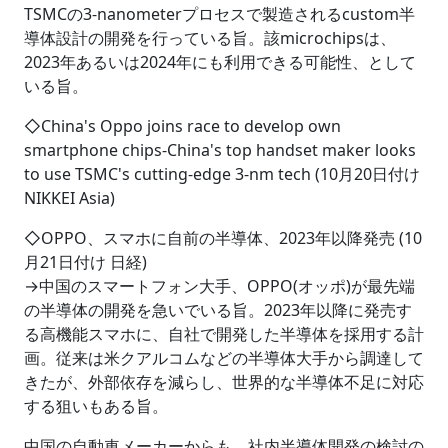
TSMCの3-nanometerプロセスで製造されるcustom半
導体設計の開発を行っている旨。該microchipsは、
2023年あるいは2024年にも利用できる可能性、として
いる旨。
◇China's Oppo joins race to develop own
smartphone chips-China's top handset maker looks
to use TSMC's cutting-edge 3-nm tech (10月20日付け
NIKKEI Asia)
◇OPPO、スマホに自前の半導体、2023年以降発売 (10
月21日付け 日経)
→中国のスマートフォン大手、OPPO(オッポ)が最先端
の半導体の開発を急いでいる旨。2023年以降に発売す
る高機能スマホに、自社で開発した半導体を採用する計
画。従来は米クアルコムなどの半導体大手から調達して
きたが、外部依存を減らし、世界的な半導体不足に対応
する狙いもある旨。
中国の自動車メーカーからも、社内半導体開発の検討の