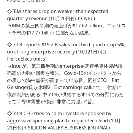
◇IBM shares drop on weaker-than-expected
quarterly revenue (10月20日付け CNBC)
→IBMの第三四半期の売上げが$17.62 billion、アナリス
ト予想の$17.77 billionに届かない結果。
◇Intel reports $19.2 B sales for third quarter, up 5%,
on strong enterprise recovery (10月21日付け
FierceElectronics)
→Intelが、第三四半期のenterprise-関連半導体製品販
売高の力強い回復を報告、Covid-19のインパクトから
の戻しの渦中需要が高まっている旨。同社CEO、Pat
Gelsinger氏が木曜21日のearnings callにて、"供給に
依然制約がある"中Intelが供給するすべての分野にわた
って半導体需要が依然"非常に力強い"旨。
◇Intel CEO tries to calm investors spooked by
aggressive spending plan to regain tech lead (10月
21日付け SILICON VALLEY BUSINESS JOURNAL)