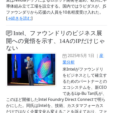
業はNvidiaチップによるロボット開発を進め、欧州に半
導体組み立て工場を設立する。国内ではラピダスが、JS
ファウンダリから応援の人員を10名程度受け入れた。
[
→続きを読む
]
Intel、ファウンドリのビジネス展
開への覚悟を示す、14AのIPだけじゃ
ない
2025年5月 1日 ｜
産
業分析
米Intelがファウンドリ
をビジネスとして確立す
るためのパートナーとの
エコシステムを、新CEO
であるLip-Bu Tan氏が、
このほど開催したIntel Foundry Direct Connectで明ら
かにした。同氏はIntelを、技術、カスタマフォーカス
だけではなく企業文化も変えることを訴えており、ファ