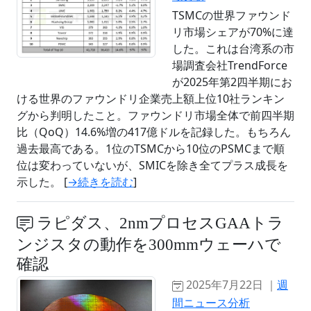
TSMCの世界ファウンド
リ市場シェアが70%に達
した。これは台湾系の市
場調査会社TrendForce
が2025年第2四半期にお
ける世界のファウンドリ企業売上額上位10社ランキン
グから判明したこと。ファウンドリ市場全体で前四半期
比（QoQ）14.6%増の417億ドルを記録した。もちろん
過去最高である。1位のTSMCから10位のPSMCまで順
位は変わっていないが、SMICを除き全てプラス成長を
示した。 [
→続きを読む
]
ラピダス、2nmプロセスGAAトラ
ンジスタの動作を300mmウェーハで
確認
2025年7月22日 ｜
週
間ニュース分析