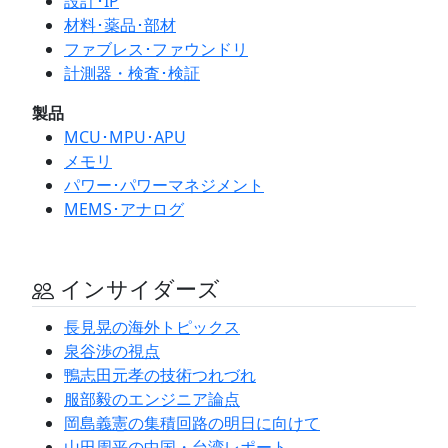
設計･IP
材料･薬品･部材
ファブレス･ファウンドリ
計測器・検査･検証
製品
MCU･MPU･APU
メモリ
パワー･パワーマネジメント
MEMS･アナログ
インサイダーズ
長見晃の海外トピックス
泉谷渉の視点
鴨志田元孝の技術つれづれ
服部毅のエンジニア論点
岡島義憲の集積回路の明日に向けて
山田周平の中国・台湾レポート