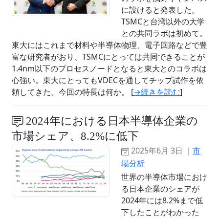
に設けると発表した。
TSMCと台湾以外の大学
との共同ラボは初めて。
東大にはこれまで材料や半導体物理、電子回路などで豊
富な研究者がおり、TSMCにとっては共同できることが
1.4nm以下のプロセスノードとなると東大とのコラボは
心強い。東大にとってもVDECを通してチップ試作を依
頼してきた。今回の特長は何か。 [
→続きを読む
]
2024年における日本半導体企業の
市場シェア、8.2%に低下
2025年6月 3日 ｜
市
場分析
世界の半導体市場におけ
る日本企業のシェアが
2024年には8.2%まで低
下したことがわかった