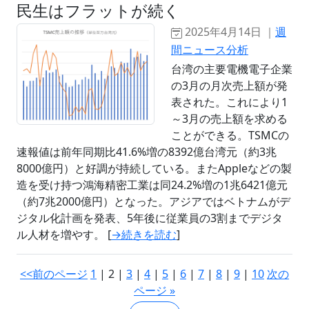
民生はフラットが続く
2025年4月14日 ｜
週
間ニュース分析
台湾の主要電機電子企業
の3月の月次売上額が発
表された。これにより1
～3月の売上額を求める
ことができる。TSMCの
速報値は前年同期比41.6%増の8392億台湾元（約3兆
8000億円）と好調が持続している。またAppleなどの製
造を受け持つ鴻海精密工業は同24.2%増の1兆6421億元
（約7兆2000億円）となった。アジアではベトナムがデ
ジタル化計画を発表、5年後に従業員の3割までデジタ
ル人材を増やす。 [
→続きを読む
]
<<前のページ
1
| 2 |
3
|
4
|
5
|
6
|
7
|
8
|
9
|
10
次の
ページ »