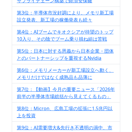
サプライチェーン構築で経済安保確
第3位：半導体市況好調により、メモリ新工場
設立発表、新工場の稼働発表も続々
第4位：AIブームでキオクシアが待望のトップ
10入り、その陰でブーム乗り損ね組は苦戦
第5位：日本に対する恩義から日本企業・団体
とのパートナーシップを重視するNvidia
第6位：メモリメーカーが新工場設立へ動く、
メモリだけではなく成熟品も品薄に
第7位：【動画】今月の重要ニュース「2026年
前半の半導体市場総括から見えてくるもの」
第8位：Micron、広島工場の拡張に1.5兆円以
上を投資
第9位：AI需要増大&先行き不透明の渦中、市