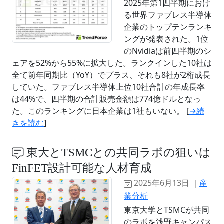
2025年第1四半期におけ
る世界ファブレス半導体
企業のトップテンランキ
ングが発表された。1位
のNvidiaは前四半期のシ
ェアを52%から55%に拡大した。ランクインした10社は
全て前年同期比（YoY）でプラス、それも8社が2桁成長
していた。ファブレス半導体上位10社合計の年成長率
は44%で、四半期の合計販売金額は774億ドルとなっ
た。このランキングに日本企業は1社もいない。 [
→続
きを読む
]
東大とTSMCとの共同ラボの狙いは
FinFET設計可能な人材育成
2025年6月13日 ｜
産
業分析
東京大学とTSMCが共同
のラボを浅野キャンパス