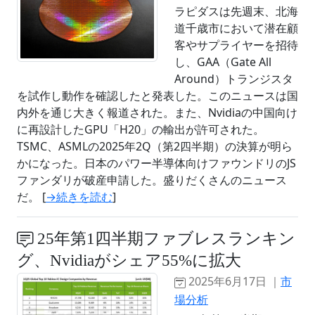
ラピダスは先週末、北海
道千歳市において潜在顧
客やサプライヤーを招待
し、GAA（Gate All
Around）トランジスタ
を試作し動作を確認したと発表した。このニュースは国
内外を通じ大きく報道された。また、Nvidiaの中国向け
に再設計したGPU「H20」の輸出が許可された。
TSMC、ASMLの2025年2Q（第2四半期）の決算が明ら
かになった。日本のパワー半導体向けファウンドリのJS
ファンダリが破産申請した。盛りだくさんのニュース
だ。 [
→続きを読む
]
25年第1四半期ファブレスランキン
グ、Nvidiaがシェア55%に拡大
2025年6月17日 ｜
市
場分析