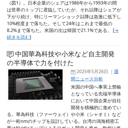
（図1）。日本企業のシェアは1986年から1993年の間
は世界のトップに君臨していたが、それ以降はシェアが
下がり続け、特にリーマンショック以降は急激に低下し
10%程度まで落ちた。そして24年はこれまで最低の
8.2%まで落ちた。米国の次は韓国で21.1%である。 [
→
続きを読む
]
中国華為科技や小米など自主開発
の半導体で力を付けた
2025年5月26日 ｜
週
間ニュース分析
米国の中国へ事実上禁輸
となっている先端半導体
において中国企業が自社
開発を積極的に進めてい
る。華為科技（ファーウェイ）や小米（シャオミ）など
が一桁nmのチップを設計している。台湾の鴻海精密工