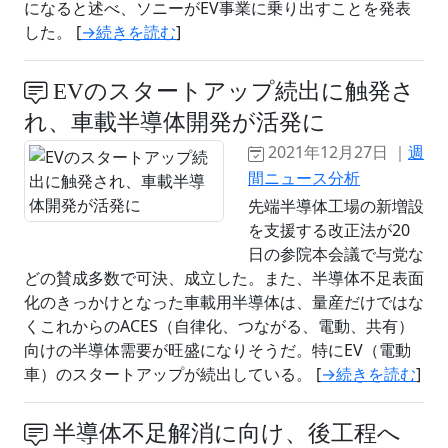
になると述べ、ソニーがEV事業に乗り出すことを発表
した。 [
→続きを読む
]
EVのスタートアップ続出に触発さ
れ、車載半導体開発が活発に
2021年12月27日 ｜
週
間ニュース分析
先端半導体工場の新増設
を支援する改正法が20
日の参院本会議で与党な
どの賛成多数で可決、成立した。また、半導体不足表面
化のきっかけとなった車載用半導体は、量産だけではな
くこれからのACES（自律化、つながる、電動、共有）
向けの半導体需要が旺盛になりそうだ。特にEV（電動
車）のスタートアップが続出している。 [
→続きを読む
]
半導体不足解消に向け、後工程へ