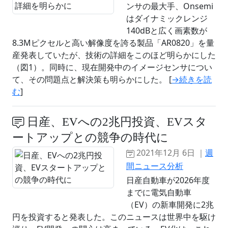
ンサの最大手、Onsemi
はダイナミックレンジ
140dBと広く画素数が
8.3Mピクセルと高い解像度を誇る製品「AR0820」を量
産発表していたが、技術の詳細をこのほど明らかにした
（図1）。同時に、現在開発中のイメージセンサについ
て、その問題点と解決策も明らかにした。 [
→続きを読
む
]
日産、EVへの2兆円投資、EVスタ
ートアップとの競争の時代に
2021年12月 6日 ｜
週
間ニュース分析
日産自動車が2026年度
までに電気自動車
（EV）の新車開発に2兆
円を投資すると発表した。このニュースは世界中を駆け