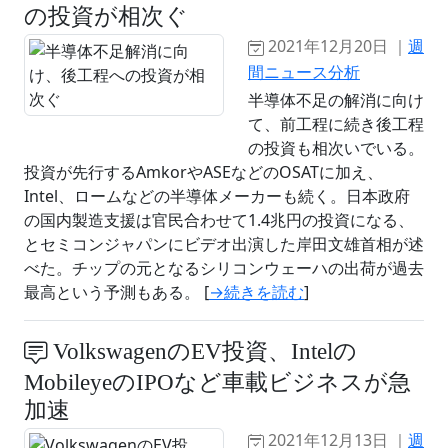
の投資が相次ぐ
2021年12月20日 ｜
週
間ニュース分析
半導体不足の解消に向け
て、前工程に続き後工程
の投資も相次いでいる。
投資が先行するAmkorやASEなどのOSATに加え、
Intel、ロームなどの半導体メーカーも続く。日本政府
の国内製造支援は官民合わせて1.4兆円の投資になる、
とセミコンジャパンにビデオ出演した岸田文雄首相が述
べた。チップの元となるシリコンウェーハの出荷が過去
最高という予測もある。 [
→続きを読む
]
VolkswagenのEV投資、Intelの
MobileyeのIPOなど車載ビジネスが急
加速
2021年12月13日 ｜
週