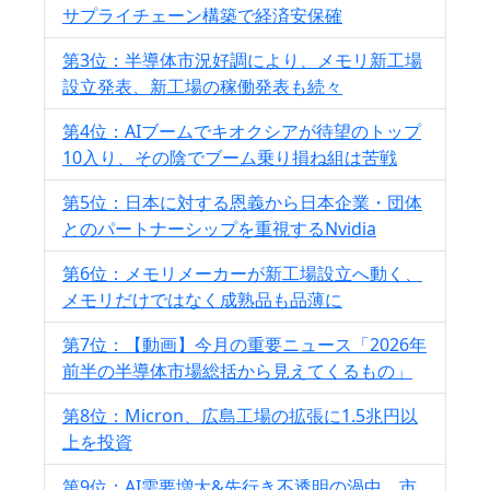
サプライチェーン構築で経済安保確
第3位：半導体市況好調により、メモリ新工場
設立発表、新工場の稼働発表も続々
第4位：AIブームでキオクシアが待望のトップ
10入り、その陰でブーム乗り損ね組は苦戦
第5位：日本に対する恩義から日本企業・団体
とのパートナーシップを重視するNvidia
第6位：メモリメーカーが新工場設立へ動く、
メモリだけではなく成熟品も品薄に
第7位：【動画】今月の重要ニュース「2026年
前半の半導体市場総括から見えてくるもの」
第8位：Micron、広島工場の拡張に1.5兆円以
上を投資
第9位：AI需要増大&先行き不透明の渦中、市