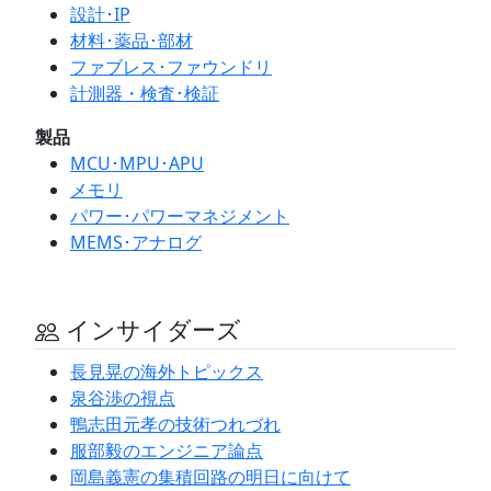
設計･IP
材料･薬品･部材
ファブレス･ファウンドリ
計測器・検査･検証
製品
MCU･MPU･APU
メモリ
パワー･パワーマネジメント
MEMS･アナログ
インサイダーズ
長見晃の海外トピックス
泉谷渉の視点
鴨志田元孝の技術つれづれ
服部毅のエンジニア論点
岡島義憲の集積回路の明日に向けて