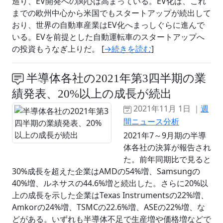
巡り、EV開発への関心は高まっている。EV化は、これ
までの欧州中心から米国でもスタートアップが続出して
おり、世界の自動車産業はEV化へまっしぐらに進んで
いる。EVを前提とした自動運転車のスタートアップへ
の投資もうなぎ上りだ。 [
→続きを読む
]
半導体各社の2021年第3四半期の業
績発表、20%以上の成長が続出
2021年11月 1日 ｜
週
間ニュース分析
2021年7～9月期の半導
体各社の決算が報告され
た。前年同期比で見ると
30%成長を超えた企業はAMDの54%増、Samsungの
40%増、ルネサスの44.6%増と続出した。さらに20%以
上の成長を示した企業はTexas Instrumentsの22%増、
Amkorの24%増、TSMCの22.6%増、ASEの22%増、な
どがある。いずれも半導体不足で生産増や価格増などで