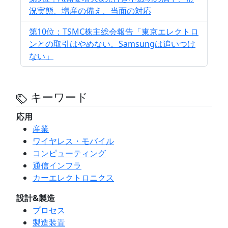
況実態、増産の備え、当面の対応
第10位：TSMC株主総会報告「東京エレクトロ
ンとの取引はやめない。Samsungは追いつけ
ない」
キーワード
応用
産業
ワイヤレス・モバイル
コンピューティング
通信インフラ
カーエレクトロニクス
設計&製造
プロセス
製造装置