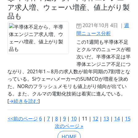
ア求人増、ウェーハ増産、値上がり製
品も
2021年10月 4日 ｜
週
間ニュース分析
この1週間も半導体不足
とクルマのニュースが相
次いだ。半導体不足は半
導体エンジニア不足につ
ながり、2021年1～8月の求人数が前年同期の7割増とな
っている。SiウェーハメーカーのSUMCOが増産を決め
た。NORのフラッシュメモリも値上がり傾向が出てい
る。また、クルマの電動化技術は着実に進んでいる。
[
→続きを読む
]
<<前のページ
6
|
7
|
8
|
9
|
10
| 11 |
12
|
13
|
14
|
15
次のページ »
HOME