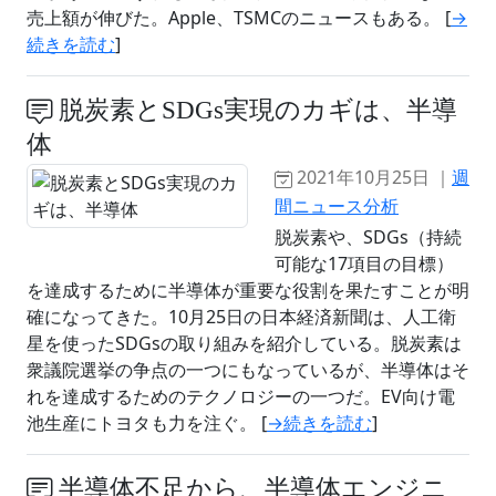
売上額が伸びた。Apple、TSMCのニュースもある。 [
→
続きを読む
]
脱炭素とSDGs実現のカギは、半導
体
2021年10月25日 ｜
週
間ニュース分析
脱炭素や、SDGs（持続
可能な17項目の目標）
を達成するために半導体が重要な役割を果たすことが明
確になってきた。10月25日の日本経済新聞は、人工衛
星を使ったSDGsの取り組みを紹介している。脱炭素は
衆議院選挙の争点の一つにもなっているが、半導体はそ
れを達成するためのテクノロジーの一つだ。EV向け電
池生産にトヨタも力を注ぐ。 [
→続きを読む
]
半導体不足から、半導体エンジニ