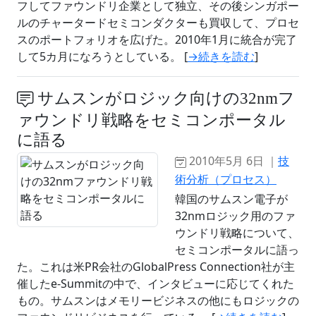
フしてファウンドリ企業として独立、その後シンガポー
ルのチャータードセミコンダクターも買収して、プロセ
スのポートフォリオを広げた。2010年1月に統合が完了
して5カ月になろうとしている。 [
→続きを読む
]
サムスンがロジック向けの32nmフ
ァウンドリ戦略をセミコンポータル
に語る
2010年5月 6日 ｜
技
術分析（プロセス）
韓国のサムスン電子が
32nmロジック用のファ
ウンドリ戦略について、
セミコンポータルに語っ
た。これは米PR会社のGlobalPress Connection社が主
催したe-Summitの中で、インタビューに応じてくれた
もの。サムスンはメモリービジネスの他にもロジックの