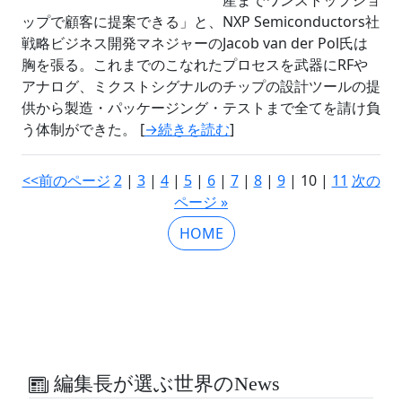
ップで顧客に提案できる」と、NXP Semiconductors社
戦略ビジネス開発マネジャーのJacob van der Pol氏は
胸を張る。これまでのこなれたプロセスを武器にRFや
アナログ、ミクストシグナルのチップの設計ツールの提
供から製造・パッケージング・テストまで全てを請け負
う体制ができた。 [
→続きを読む
]
<<前のページ
2
|
3
|
4
|
5
|
6
|
7
|
8
|
9
| 10 |
11
次の
ページ »
HOME
編集長が選ぶ世界のNews