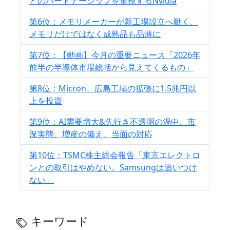
とのパートナーシップを重視するNvidia
第6位：メモリメーカーが新工場設立へ動く、
メモリだけではなく成熟品も品薄に
第7位：【動画】今月の重要ニュース「2026年
前半の半導体市場総括から見えてくるもの」
第8位：Micron、広島工場の拡張に1.5兆円以
上を投資
第9位：AI需要増大&先行き不透明の渦中、市
況実態、増産の備え、当面の対応
第10位：TSMC株主総会報告「東京エレクトロ
ンとの取引はやめない。Samsungは追いつけ
ない」
キーワード