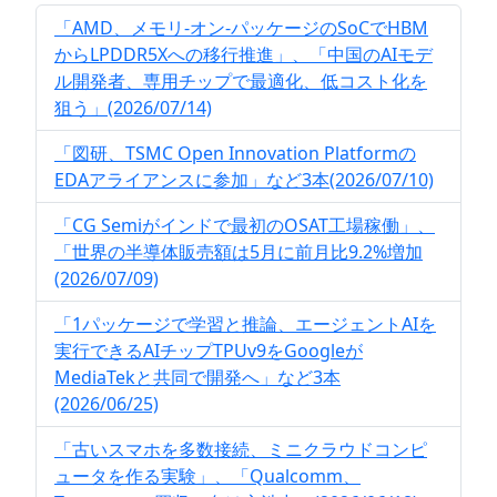
「AMD、メモリ-オン-パッケージのSoCでHBM
からLPDDR5Xへの移行推進」、「中国のAIモデ
ル開発者、専用チップで最適化、低コスト化を
狙う」(2026/07/14)
「図研、TSMC Open Innovation Platformの
EDAアライアンスに参加」など3本(2026/07/10)
「CG Semiがインドで最初のOSAT工場稼働」、
「世界の半導体販売額は5月に前月比9.2%増加
(2026/07/09)
「1パッケージで学習と推論、エージェントAIを
実行できるAIチップTPUv9をGoogleが
MediaTekと共同で開発へ」など3本
(2026/06/25)
「古いスマホを多数接続、ミニクラウドコンピ
ュータを作る実験」、「Qualcomm、