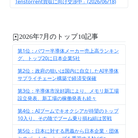
Tenstorrent買収に向け交渉中」(2026/06/18)
2026年7月のトップ10記事
第1位：パワー半導体メーカー売上高ランキン
グ、トップ20に日本企業5社
第2位：政府の狙いは国内に自立したAI半導体
サプライチェーン構築で経済安保確
第3位：半導体市況好調により、メモリ新工場
設立発表、新工場の稼働発表も続々
第4位：AIブームでキオクシアが待望のトップ
10入り、その陰でブーム乗り損ね組は苦戦
第5位：日本に対する恩義から日本企業・団体