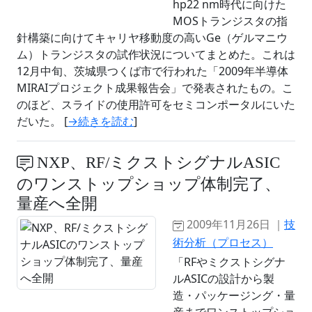
hp22 nm時代に向けた
MOSトランジスタの指
針構築に向けてキャリヤ移動度の高いGe（ゲルマニウ
ム）トランジスタの試作状況についてまとめた。これは
12月中旬、茨城県つくば市で行われた「2009年半導体
MIRAIプロジェクト成果報告会」で発表されたもの。こ
のほど、スライドの使用許可をセミコンポータルにいた
だいた。 [
→続きを読む
]
NXP、RF/ミクストシグナルASIC
のワンストップショップ体制完了、
量産へ全開
2009年11月26日 ｜
技
術分析（プロセス）
「RFやミクストシグナ
ルASICの設計から製
造・パッケージング・量
産までワンストップショ