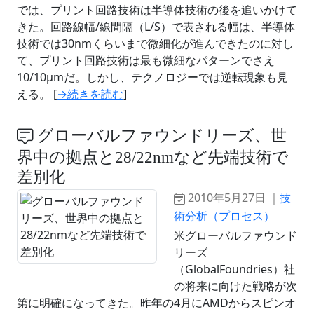
では、プリント回路技術は半導体技術の後を追いかけて
きた。回路線幅/線間隔（L/S）で表される幅は、半導体
技術では30nmくらいまで微細化が進んできたのに対し
て、プリント回路技術は最も微細なパターンでさえ
10/10μmだ。しかし、テクノロジーでは逆転現象も見
える。 [
→続きを読む
]
グローバルファウンドリーズ、世
界中の拠点と28/22nmなど先端技術で
差別化
2010年5月27日 ｜
技
術分析（プロセス）
米グローバルファウンド
リーズ
（GlobalFoundries）社
の将来に向けた戦略が次
第に明確になってきた。昨年の4月にAMDからスピンオ