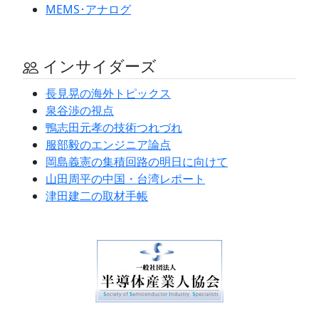
MEMS･アナログ
インサイダーズ
長見晃の海外トピックス
泉谷渉の視点
鴨志田元孝の技術つれづれ
服部毅のエンジニア論点
岡島義憲の集積回路の明日に向けて
山田周平の中国・台湾レポート
津田建二の取材手帳