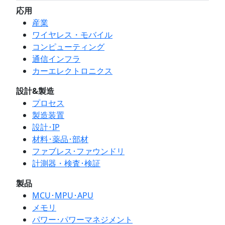
応用
産業
ワイヤレス・モバイル
コンピューティング
通信インフラ
カーエレクトロニクス
設計&製造
プロセス
製造装置
設計･IP
材料･薬品･部材
ファブレス･ファウンドリ
計測器・検査･検証
製品
MCU･MPU･APU
メモリ
パワー･パワーマネジメント