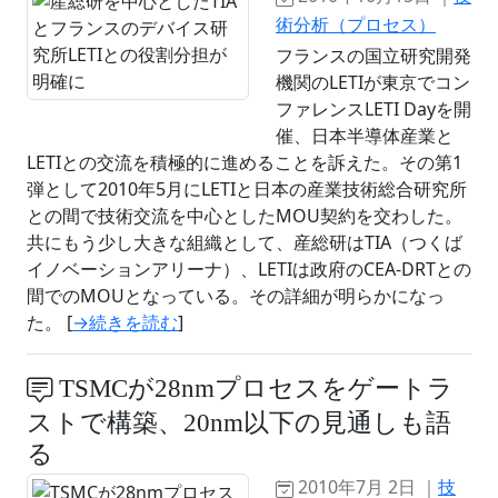
術分析（プロセス）
フランスの国立研究開発
機関のLETIが東京でコン
ファレンスLETI Dayを開
催、日本半導体産業と
LETIとの交流を積極的に進めることを訴えた。その第1
弾として2010年5月にLETIと日本の産業技術総合研究所
との間で技術交流を中心としたMOU契約を交わした。
共にもう少し大きな組織として、産総研はTIA（つくば
イノベーションアリーナ）、LETIは政府のCEA-DRTとの
間でのMOUとなっている。その詳細が明らかになっ
た。 [
→続きを読む
]
TSMCが28nmプロセスをゲートラ
ストで構築、20nm以下の見通しも語
る
2010年7月 2日 ｜
技