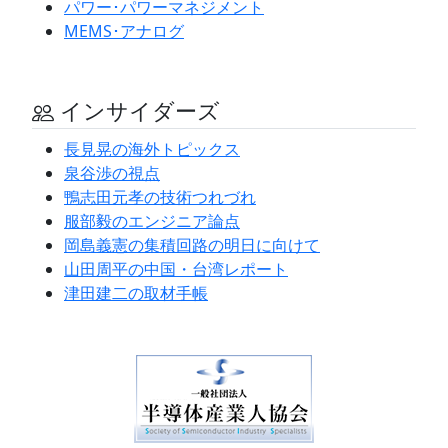
パワー･パワーマネジメント
MEMS･アナログ
インサイダーズ
長見晃の海外トピックス
泉谷渉の視点
鴨志田元孝の技術つれづれ
服部毅のエンジニア論点
岡島義憲の集積回路の明日に向けて
山田周平の中国・台湾レポート
津田建二の取材手帳