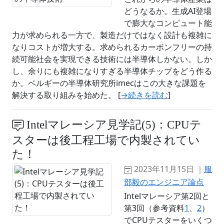
どうなるか。生成AI登場
で膨大なコンピュート能
力が求められる一方で、製造だけではなく設計も複雑に
なりコストが増大する。求められるカーボンフリーの持
続可能社会を実現できる技術には半導体しかない。しか
し、余りにも複雑になりすぎる半導体チップをどう作る
か。ベルギーの半導体研究所imecはこの大きな課題を
解決する取り組みを始めた。 [
→続きを読む
]
Intelマレーシア見学記(5)：CPUテ
スターは後工程工場で内製されてい
た！
2023年11月15日 ｜
服
部毅のエンジニア論点
Intelマレーシア第2回と
第3回（参考資料
1
、
2
）
でCPUテスターをいくつ