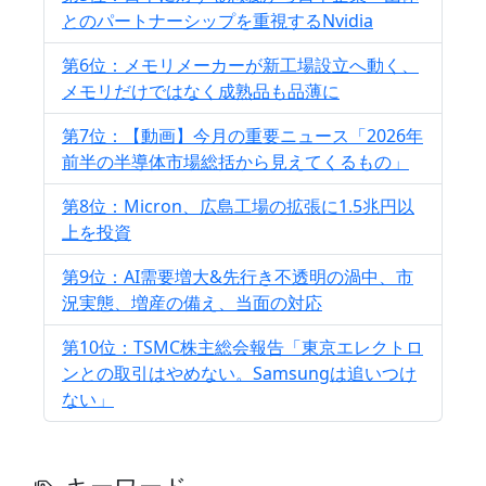
とのパートナーシップを重視するNvidia
第6位：メモリメーカーが新工場設立へ動く、
メモリだけではなく成熟品も品薄に
第7位：【動画】今月の重要ニュース「2026年
前半の半導体市場総括から見えてくるもの」
第8位：Micron、広島工場の拡張に1.5兆円以
上を投資
第9位：AI需要増大&先行き不透明の渦中、市
況実態、増産の備え、当面の対応
第10位：TSMC株主総会報告「東京エレクトロ
ンとの取引はやめない。Samsungは追いつけ
ない」