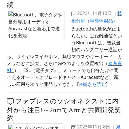
続
2023年11月10日 ｜
技
術分析（半導体製品）
Bluetoothの進化が止ま
らない。近距離通信とい
うBluetoothは、普及当
初のハンズフリー通話か
ら、ワイヤレスイヤホン、無線マウスやキーボード、カ
メラなどに拡大、さらにGPSのような位置検出（
参考資
料1
）、ESL（電子タグ）、ミュートでも自分だけに聞
こえるオーディオブロードキャストAuracastなど、新
しい応用を次々と開発してきた。 [
→続きを読む
]
ファブレスのソシオネクストに内
外から注目!～2nmでArmと共同開発契
約
2023年11月 8日 ｜
泉