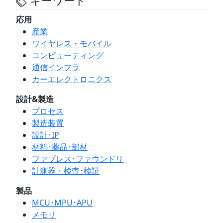
キーワード
応用
産業
ワイヤレス・モバイル
コンピューティング
通信インフラ
カーエレクトロニクス
設計&製造
プロセス
製造装置
設計･IP
材料･薬品･部材
ファブレス･ファウンドリ
計測器・検査･検証
製品
MCU･MPU･APU
メモリ