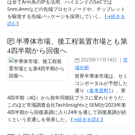
は全てArm系のIPを活用、ハイエンドのSoCでは
5nm,4nmなどの先端プロセスノードや、チップレット
を駆使する先端パッケージを採用していく。 [
→続きを
読む
]
半導体市場、後工程装置市場とも第
4四半期から回復へ
2023年11月14日 ｜
市
場分析
世界半導体市場は、セミ
コンポータルが予想した
通り（
参考資料1
）、第
4四半期（4Q）から前年同期比プラスに変わりそうだ。
このほど市場調査会社TechInsightsとSEMIが2023年第
4四半期から回復基調に入り24年を通して回復基調が続
くという見通しを発表した。 [
→続きを読む
]