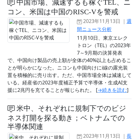
中国市場、減速するも稼ぐTEL、ニ
コン、米国は中国のRISC-Vを警戒
2023年11月13日 ｜
週
間ニュース分析
11月10日、東京エレク
トロン（TEL）の2023年
7～9月期の決算発表
で、中国向け製品の売上額が全体の40%以上も占めるこ
とが明らかになった。ニコンも中国向けにi線の露光装
置を積極的に売り出す。ただ、中国市場全体は減速して
いる。経産省の2023年度補正予算で半導体・生成AI支
援に2兆円を充てることが報じられた。 [
→続きを読む
]
米中、それぞれに規制下でのビジ
ネス打開を探る動き；ベトナムでの
半導体関連
2023年11月13日 ｜
長