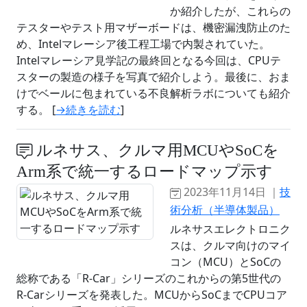
か紹介したが、これらの
テスターやテスト用マザーボードは、機密漏洩防止のた
め、Intelマレーシア後工程工場で内製されていた。
Intelマレーシア見学記の最終回となる今回は、CPUテ
スターの製造の様子を写真で紹介しよう。最後に、おま
けでベールに包まれている不良解析ラボについても紹介
する。 [
→続きを読む
]
ルネサス、クルマ用MCUやSoCを
Arm系で統一するロードマップ示す
2023年11月14日 ｜
技
術分析（半導体製品）
ルネサスエレクトロニク
スは、クルマ向けのマイ
コン（MCU）とSoCの
総称である「R-Car」シリーズのこれからの第5世代の
R-Carシリーズを発表した。MCUからSoCまでCPUコア