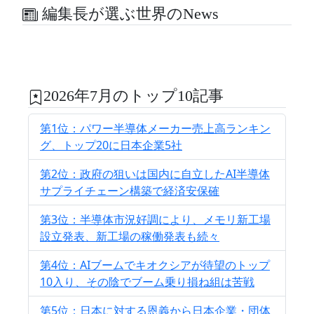
編集長が選ぶ世界のNews
2026年7月のトップ10記事
第1位：パワー半導体メーカー売上高ランキン
グ、トップ20に日本企業5社
第2位：政府の狙いは国内に自立したAI半導体
サプライチェーン構築で経済安保確
第3位：半導体市況好調により、メモリ新工場
設立発表、新工場の稼働発表も続々
第4位：AIブームでキオクシアが待望のトップ
10入り、その陰でブーム乗り損ね組は苦戦
第5位：日本に対する恩義から日本企業・団体