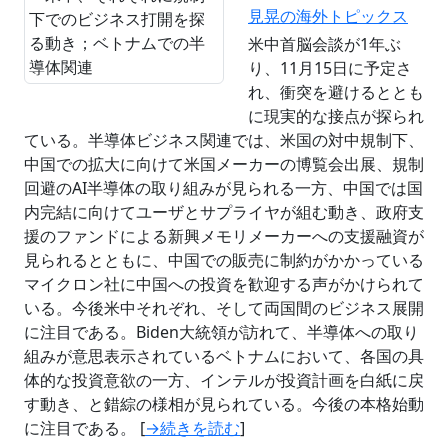
見晃の海外トピックス
米中首脳会談が1年ぶ
り、11月15日に予定さ
れ、衝突を避けるととも
に現実的な接点が探られ
ている。半導体ビジネス関連では、米国の対中規制下、
中国での拡大に向けて米国メーカーの博覧会出展、規制
回避のAI半導体の取り組みが見られる一方、中国では国
内完結に向けてユーザとサプライヤが組む動き、政府支
援のファンドによる新興メモリメーカーへの支援融資が
見られるとともに、中国での販売に制約がかかっている
マイクロン社に中国への投資を歓迎する声がかけられて
いる。今後米中それぞれ、そして両国間のビジネス展開
に注目である。Biden大統領が訪れて、半導体への取り
組みが意思表示されているベトナムにおいて、各国の具
体的な投資意欲の一方、インテルが投資計画を白紙に戻
す動き、と錯綜の様相が見られている。今後の本格始動
に注目である。 [
→続きを読む
]