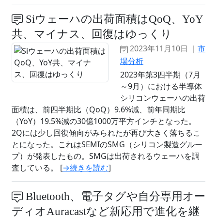
Siウェーハの出荷面積はQoQ、YoY
共、マイナス、回復はゆっくり
2023年11月10日 ｜
市
場分析
2023年第3四半期（7月
～9月）における半導体
シリコンウェーハの出荷
面積は、前四半期比（QoQ）9.6%減、前年同期比
（YoY）19.5%減の30億1000万平方インチとなった。
2Qには少し回復傾向がみられたが再び大きく落ちるこ
とになった。これはSEMIのSMG（シリコン製造グルー
プ）が発表したもの。SMGは出荷されるウェーハを調
査している。 [
→続きを読む
]
Bluetooth、電子タグや自分専用オー
ディオAuracastなど新応用で進化を継