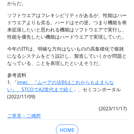
からだ。
ソフトウエアはフレキシビリティがあるが、性能はハー
ドウエアよりも劣る。ハードはその逆。つまり機能を将
来拡張したいと思われる機能はソフトウエアで実行し、
性能を優先したい機能はハードウエアで実現していた。
今年のITFは、明確な方向はないものの高集積化で複雑
になるシステムをどう設計し、製造していくかが問題と
なっている、ことを表現したといえそうだ。
参考資料
1. 「
imec、『ムーアの法則はこれからも止まらな
い』、STCOでA2世代まで続く
」、セミコンポータル
(2022/11/09)
(2023/11/17)
ご意見・ご感想
HOME