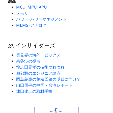
製品
MCU･MPU･APU
メモリ
パワー･パワーマネジメント
MEMS･アナログ
インサイダーズ
長見晃の海外トピックス
泉谷渉の視点
鴨志田元孝の技術つれづれ
服部毅のエンジニア論点
岡島義憲の集積回路の明日に向けて
山田周平の中国・台湾レポート
津田建二の取材手帳