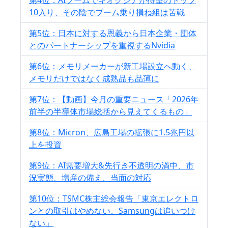
10入り、その陰でブーム乗り損ね組は苦戦
第5位：日本に対する恩義から日本企業・団体
とのパートナーシップを重視するNvidia
第6位：メモリメーカーが新工場設立へ動く、
メモリだけではなく成熟品も品薄に
第7位：【動画】今月の重要ニュース「2026年
前半の半導体市場総括から見えてくるもの」
第8位：Micron、広島工場の拡張に1.5兆円以
上を投資
第9位：AI需要増大&先行き不透明の渦中、市
況実態、増産の備え、当面の対応
第10位：TSMC株主総会報告「東京エレクトロ
ンとの取引はやめない。Samsungは追いつけ
ない」