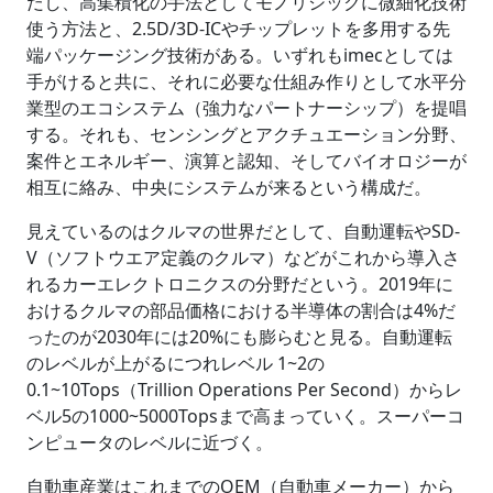
だし、高集積化の手法としてモノリシックに微細化技術
使う方法と、2.5D/3D-ICやチップレットを多用する先
端パッケージング技術がある。いずれもimecとしては
手がけると共に、それに必要な仕組み作りとして水平分
業型のエコシステム（強力なパートナーシップ）を提唱
する。それも、センシングとアクチュエーション分野、
案件とエネルギー、演算と認知、そしてバイオロジーが
相互に絡み、中央にシステムが来るという構成だ。
見えているのはクルマの世界だとして、自動運転やSD-
V（ソフトウエア定義のクルマ）などがこれから導入さ
れるカーエレクトロニクスの分野だという。2019年に
おけるクルマの部品価格における半導体の割合は4%だ
ったのが2030年には20%にも膨らむと見る。自動運転
のレベルが上がるにつれレベル 1~2の
0.1~10Tops（Trillion Operations Per Second）からレ
ベル5の1000~5000Topsまで高まっていく。スーパーコ
ンピュータのレベルに近づく。
自動車産業はこれまでのOEM（自動車メーカー）から