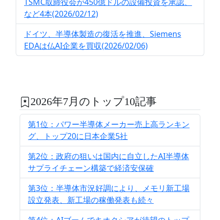
TSMC取締役会が450億ドルの設備投資を承認、
など4本(2026/02/12)
ドイツ、半導体製造の復活を推進、Siemens
EDAは仏AI企業を買収(2026/02/06)
2026年7月のトップ10記事
第1位：パワー半導体メーカー売上高ランキン
グ、トップ20に日本企業5社
第2位：政府の狙いは国内に自立したAI半導体
サプライチェーン構築で経済安保確
第3位：半導体市況好調により、メモリ新工場
設立発表、新工場の稼働発表も続々
第4位：AIブームでキオクシアが待望のトップ