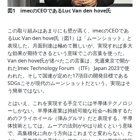
図1 imecのCEOであるLuc Van den hove氏
この取り組みはあまりにも壁が高く、imecのCEOであ
るLuc Van den hove氏（図1）は「ムーンショット」と
表現した。月面到達は極めて難しいが、実現すれば多大
な効果が期待できるという意味でこの言葉を使った。
Van den hove氏が述べたこの言葉は、先週東京で開か
れたImec Technology Forum （ITF） Japan 2023で使
われた。そして国連が定めた17項目の開発目標である
SDGsこそが現代のムーンショットだという。実現はそ
う簡単ではない。
とはいえ、これを実現する手立てには半導体テクノロジ
ーしかない。半導体産業は持続可能な社会へ転換するた
めのフライホイール（弾みグルマ）だと表現する。半導
体技術としては、ムーアの法則がやはり続くという意味
で、高集積化に向かう方向はこれまでと変わらない。た