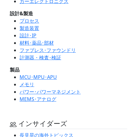
カーエレクトロニクス
設計&製造
プロセス
製造装置
設計･IP
材料･薬品･部材
ファブレス･ファウンドリ
計測器・検査･検証
製品
MCU･MPU･APU
メモリ
パワー･パワーマネジメント
MEMS･アナログ
インサイダーズ
長見晃の海外トピックス