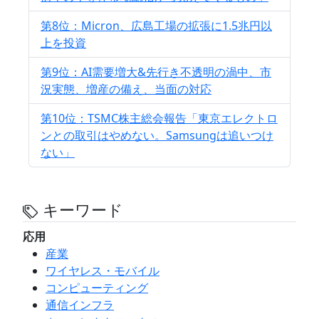
第8位：Micron、広島工場の拡張に1.5兆円以
上を投資
第9位：AI需要増大&先行き不透明の渦中、市
況実態、増産の備え、当面の対応
第10位：TSMC株主総会報告「東京エレクトロ
ンとの取引はやめない。Samsungは追いつけ
ない」
キーワード
応用
産業
ワイヤレス・モバイル
コンピューティング
通信インフラ