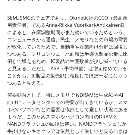
SEMI SMGのチェアであり、Okmetic社のCCO（最高商
用責任者）であるAnna-Riikka Vuorikari-Antikainen氏
によると、在庫調整期間がまだ続いているためという。
コンピュータから通信、民生、メモリなどの市場の需要
が軟化しているためで、自動車や産業向け分野は回復し
つつある。シリコンウェーハ面積は半導体製品の量に比
例して増えるため、IC製品の生産数量が少し減っている
と見える。ただし、ASP（平均単価）は増え始めている
ことから、IC製品の販売額は相殺してほぼ一定になりつ
つあると見える。
需要動向として、特にメモリでもDRAMは生成AI やAI
向けにデータセンターでの需要が出てきているが、スマ
ホやパソコンなどの需要は依然として厳しい状況にある
ようだ。このためスマホやパソコン向けのDRAMと
NANDフラッシュの回復は遅い。NANDフラッシュしか
手掛けないキオクシアは依然として厳しいと見る向きは