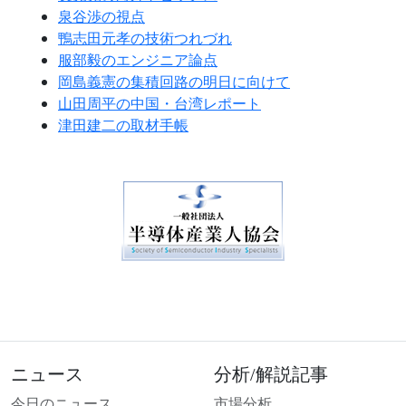
泉谷渉の視点
鴨志田元孝の技術つれづれ
服部毅のエンジニア論点
岡島義憲の集積回路の明日に向けて
山田周平の中国・台湾レポート
津田建二の取材手帳
ニュース
分析/解説記事
今日のニュース
市場分析