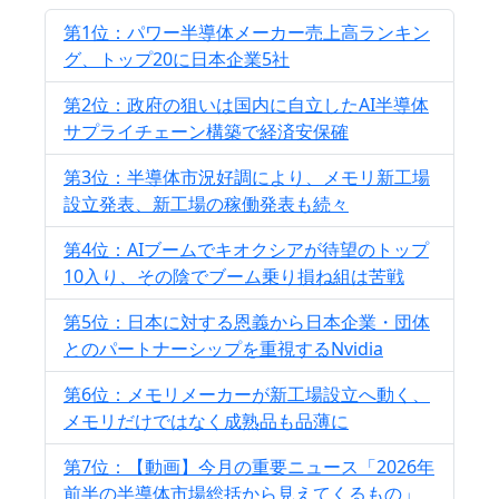
第1位：パワー半導体メーカー売上高ランキン
グ、トップ20に日本企業5社
第2位：政府の狙いは国内に自立したAI半導体
サプライチェーン構築で経済安保確
第3位：半導体市況好調により、メモリ新工場
設立発表、新工場の稼働発表も続々
第4位：AIブームでキオクシアが待望のトップ
10入り、その陰でブーム乗り損ね組は苦戦
第5位：日本に対する恩義から日本企業・団体
とのパートナーシップを重視するNvidia
第6位：メモリメーカーが新工場設立へ動く、
メモリだけではなく成熟品も品薄に
第7位：【動画】今月の重要ニュース「2026年
前半の半導体市場総括から見えてくるもの」