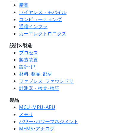
産業
ワイヤレス・モバイル
コンピューティング
通信インフラ
カーエレクトロニクス
設計&製造
プロセス
製造装置
設計･IP
材料･薬品･部材
ファブレス･ファウンドリ
計測器・検査･検証
製品
MCU･MPU･APU
メモリ
パワー･パワーマネジメント
MEMS･アナログ