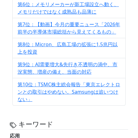
第6位：メモリメーカーが新工場設立へ動く、
メモリだけではなく成熟品も品薄に
第7位：【動画】今月の重要ニュース「2026年
前半の半導体市場総括から見えてくるもの」
第8位：Micron、広島工場の拡張に1.5兆円以
上を投資
第9位：AI需要増大&先行き不透明の渦中、市
況実態、増産の備え、当面の対応
第10位：TSMC株主総会報告「東京エレクトロ
ンとの取引はやめない。Samsungは追いつけ
ない」
キーワード
応用