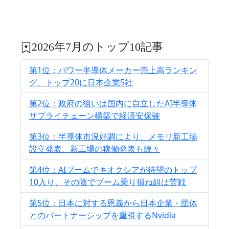
2026年7月のトップ10記事
第1位：パワー半導体メーカー売上高ランキン
グ、トップ20に日本企業5社
第2位：政府の狙いは国内に自立したAI半導体
サプライチェーン構築で経済安保確
第3位：半導体市況好調により、メモリ新工場
設立発表、新工場の稼働発表も続々
第4位：AIブームでキオクシアが待望のトップ
10入り、その陰でブーム乗り損ね組は苦戦
第5位：日本に対する恩義から日本企業・団体
とのパートナーシップを重視するNvidia