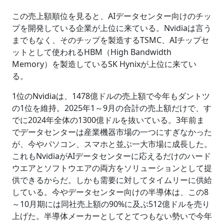
この売上額順位を見ると、AIデータセンター向けのチッ
プを開発している企業が上位に来ている。Nvidiaは言う
までもなく、そのチップを製造するTSMC、AIチップセ
ットとして使われるHBM（High Bandwidth
Memory）を製造しているSK Hynixが上位に来てい
る。
1位のNvidiaは、1478億ドルの売上額で今年もダントツ
の1位を維持。2025年1～9月の合計の売上額だけで、す
でに2024年全体の1300億ドルを抜いている。3年前ま
でデータセンターは産業機器市場の一つにすぎなかった
が、今やパソコン、スマホと並ぶ一大市場に成長した。
これもNvidiaがAIデータセンターに応えるだけのハード
ウエアとソフトウエアの両方をソリューションとして提
供できるからだ。しかも需要に対してタイムリーに供給
している。今やデータセンター向けの半導体は、この8
～10月期には同社売上額の90%に及ぶ512億ドルを売り
上げた。半導体メーカーとしてとてつもない勢いで今年