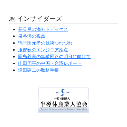
インサイダーズ
長見晃の海外トピックス
泉谷渉の視点
鴨志田元孝の技術つれづれ
服部毅のエンジニア論点
岡島義憲の集積回路の明日に向けて
山田周平の中国・台湾レポート
津田建二の取材手帳