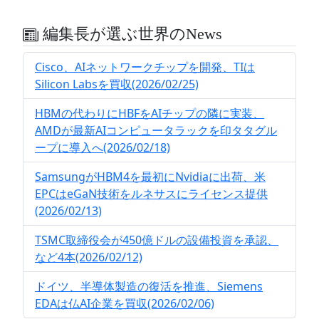
編集長が選ぶ世界のNews
Cisco、AIネットワークチップを開発、TIは
Silicon Labsを買収(2026/02/25)
HBMの代わりにHBFをAIチップの隣に実装、
AMDが最新AIコンピュータラックを印タタグル
ープに導入へ(2026/02/18)
SamsungがHBM4を最初にNvidiaに出荷、米
EPCはeGaN技術をルネサスにライセンス提供
(2026/02/13)
TSMC取締役会が450億ドルの設備投資を承認、
など4本(2026/02/12)
ドイツ、半導体製造の復活を推進、Siemens
EDAは仏AI企業を買収(2026/02/06)