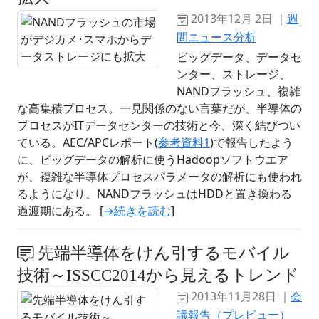
2013年12月 2日 ｜
週
間ニュース分析
ビッグデータ、データセ
ンター、ストレージ、
NANDフラッシュ、複雑
な高集積プロセス。一見関係のない言葉だが、半導体の
プロセスがITデータセンターの技術と今、深く結びつい
ている。AEC/APCレポート(
参考資料1
)で報告したよう
に、ビッグデータの解析に使うHadoopソフトウエア
が、複雑な半導体プロセスパラメータの解析にも使われ
るようになり、NANDフラッシュはHDDと置き換わる
過渡期にある。 [
→続きを読む
]
先端半導体をけん引するモバイル
技術～ISSCC2014から見えるトレンド
2013年11月28日 ｜
会
議報告（プレビュー）