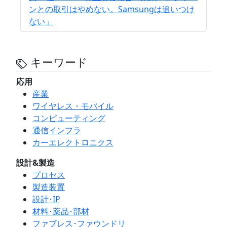
ンとの取引はやめない。Samsungは追いつけ
ない」
キーワード
応用
産業
ワイヤレス・モバイル
コンピューティング
通信インフラ
カーエレクトロニクス
設計&製造
プロセス
製造装置
設計･IP
材料･薬品･部材
ファブレス･ファウンドリ