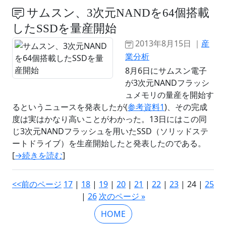
サムスン、3次元NANDを64個搭載
したSSDを量産開始
2013年8月15日 ｜
産
業分析
8月6日にサムスン電子
が3次元NANDフラッシ
ュメモリの量産を開始す
るというニュースを発表したが(
参考資料1
)、その完成
度は実はかなり高いことがわかった。13日にはこの同
じ3次元NANDフラッシュを用いたSSD（ソリッドステ
ートドライブ）を生産開始したと発表したのである。
[
→続きを読む
]
<<前のページ
17
|
18
|
19
|
20
|
21
|
22
|
23
| 24 |
25
|
26
次のページ »
HOME