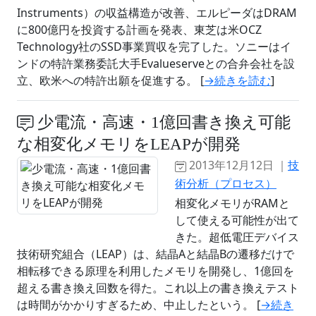
Instruments）の収益構造が改善、エルピーダはDRAM
に800億円を投資する計画を発表、東芝は米OCZ
Technology社のSSD事業買収を完了した。ソニーはイ
ンドの特許業務委託大手Evalueserveとの合弁会社を設
立、欧米への特許出願を促進する。 [
→続きを読む
]
少電流・高速・1億回書き換え可能
な相変化メモリをLEAPが開発
2013年12月12日 ｜
技
術分析（プロセス）
相変化メモリがRAMと
して使える可能性が出て
きた。超低電圧デバイス
技術研究組合（LEAP）は、結晶Aと結晶Bの遷移だけで
相転移できる原理を利用したメモリを開発し、1億回を
超える書き換え回数を得た。これ以上の書き換えテスト
は時間がかかりすぎるため、中止したという。 [
→続き