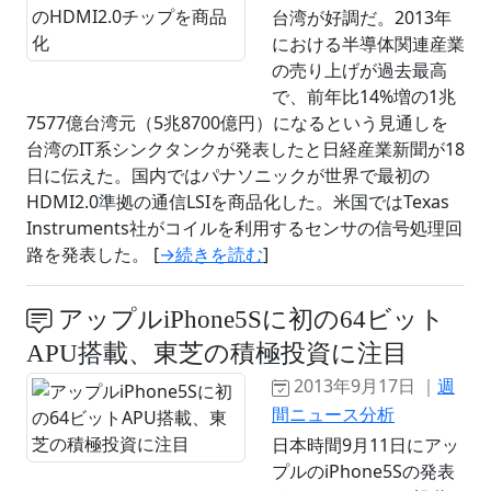
台湾が好調だ。2013年
における半導体関連産業
の売り上げが過去最高
で、前年比14%増の1兆
7577億台湾元（5兆8700億円）になるという見通しを
台湾のIT系シンクタンクが発表したと日経産業新聞が18
日に伝えた。国内ではパナソニックが世界で最初の
HDMI2.0準拠の通信LSIを商品化した。米国ではTexas
Instruments社がコイルを利用するセンサの信号処理回
路を発表した。 [
→続きを読む
]
アップルiPhone5Sに初の64ビット
APU搭載、東芝の積極投資に注目
2013年9月17日 ｜
週
間ニュース分析
日本時間9月11日にアッ
プルのiPhone5Sの発表