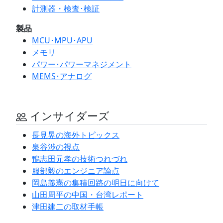
計測器・検査･検証
製品
MCU･MPU･APU
メモリ
パワー･パワーマネジメント
MEMS･アナログ
インサイダーズ
長見晃の海外トピックス
泉谷渉の視点
鴨志田元孝の技術つれづれ
服部毅のエンジニア論点
岡島義憲の集積回路の明日に向けて
山田周平の中国・台湾レポート
津田建二の取材手帳