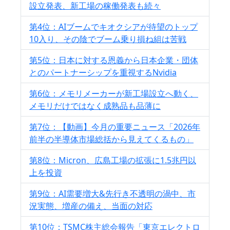
設立発表、新工場の稼働発表も続々
第4位：AIブームでキオクシアが待望のトップ
10入り、その陰でブーム乗り損ね組は苦戦
第5位：日本に対する恩義から日本企業・団体
とのパートナーシップを重視するNvidia
第6位：メモリメーカーが新工場設立へ動く、
メモリだけではなく成熟品も品薄に
第7位：【動画】今月の重要ニュース「2026年
前半の半導体市場総括から見えてくるもの」
第8位：Micron、広島工場の拡張に1.5兆円以
上を投資
第9位：AI需要増大&先行き不透明の渦中、市
況実態、増産の備え、当面の対応
第10位：TSMC株主総会報告「東京エレクトロ