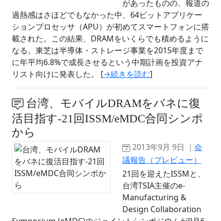
があったものの、報道の
過熱感はさほどでもなかった中、64ビットアプリケー
ションプロセッサ（APU）が初めてスマートフォンに搭
載された。この結果、DRAMをいくらでも積めるように
なる。東芝は半導体・ストレージ事業を2015年度まで
に年平均6.8%で成長させるという中期計画を投資アナ
リスト向けに発表した。 [
→続きを読む
]
台湾、モバイルDRAMをバネに復
活目指す-21回ISSM/eMDC合同シンポ
から
2013年9月 9日 ｜
会
議報告（プレビュー）
21回を迎えたISSMと、
台湾TSIA主催のe-
Manufacturing &
Design Collaboration
Symposium (eMDC)のジョイントシンポジウムが9月6