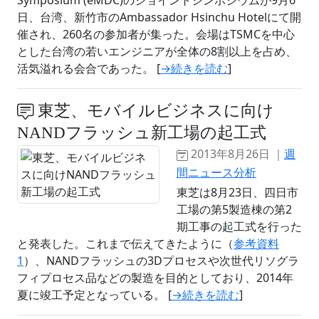
日、台湾、新竹市のAmbassador Hsinchu Hotelにて開
催され、260名の参加者が集った。会場はTSMCを中心
とした台湾の若いエンジニアが全体の8割以上を占め、
活気溢れる会合であった。 [
→続きを読む
]
東芝、モバイルビジネスに向け
NANDフラッシュ新工場の起工式
2013年8月26日 ｜
週
間ニュース分析
東芝は8月23日、四日市
工場の第5製造棟の第2
期工事の起工式を行った
と発表した。これまで伝えてきたように（
参考資料
1
）、NANDフラッシュの3Dプロセスや次世代リソグラ
フィプロセス品などの製造を目的としており、2014年
夏に竣工予定となっている。 [
→続きを読む
]