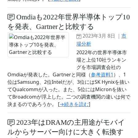
Omdiaも2022年世界半導体トップ10
を発表、Gartnerと比較する
2023年3月 8日 ｜
市
場分析
2022年の世界半導体市
場と上位10社ランキン
グを市場調査会社の
Omdiaが発表した。Gartnerと同様（
参考資料1
）、1
位はSamsung、2位Intelだが、3位にはSK Hynixを抜い
てQualcommが入った。また、5位にはMicronを抜い
てBroadcomが浮上した。二つの調査機関の違いは何で
決まるのであろうか。 [
→続きを読む
]
2023年はDRAMの主用途がモバイ
ルからサーバー向けに大きく転換す