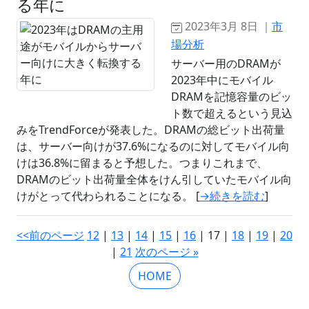
る年に
2023年3月 8日 ｜
市
場分析
サーバー用のDRAMが
2023年中にモバイル
DRAMを記憶容量のビッ
ト数で超えるという見込
みをTrendForceが発表した。DRAMの総ビット出荷量
は、サーバー向けが37.6%になるのに対してモバイル向
けは36.8%に留まると予想した。つまりこれまで、
DRAMのビット出荷量全体をけん引していたモバイル向
けがとって代わられることになる。 [
→続きを読む
]
<<前のページ
12
|
13
|
14
|
15
|
16
| 17 |
18
|
19
|
20
|
21
次のページ »
HOME