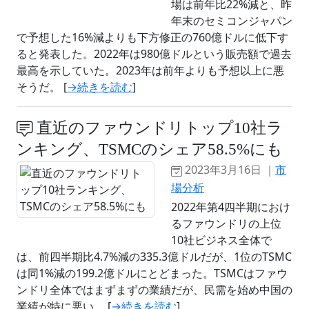
場は前年比22%減と、昨
年末のセミコンジャパン
で予想した16%減よりも下方修正の760億ドルに低下す
ると発表した。2022年は980億ドルという販売額で過去
最高を示していた。2023年は前年よりも予想以上に悪
そうだ。 [
→続きを読む
]
直近のファウンドリトップ10社ラ
ンキング、TSMCのシェア58.5%にも
2023年3月16日 ｜
市
場分析
2022年第4四半期におけ
るファウンドリの上位
10社ビジネス全体で
は、前四半期比4.7%減の335.3億ドルだが、1位のTSMC
は同1%減の199.2億ドルにとどまった。TSMCはファウ
ンドリ全体ではまずまずの業績だが、民需を始め中国の
業績が特に悪い。 [
→続きを読む
]