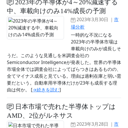
2023年の半導体が4～20%減速する
中、車載向けのみ14%成長の予測
2023年3月30日 ｜
市
場分析
一時的な不況になる
2023年の半導体市場は
車載向けのみが成長しそ
うだ。このような見通しを米調査会社の
Semiconductor Intelligenceが発表した。世界の半導体
市場全体では調査会社によってばらつきはあるものの、
全てマイナス成長と見ている。理由は過剰在庫と弱い需
要だという。自動車用半導体だけが23年も成長する理
由は何か。 [
→続きを読む
]
日本市場で売れた半導体トップは
AMD、2位がルネサス
2023年3月28日 ｜
市