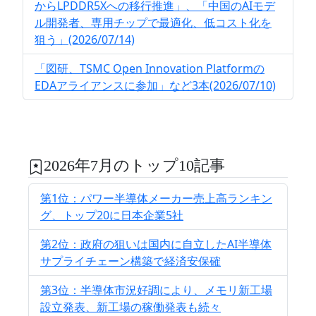
からLPDDR5Xへの移行推進」、「中国のAIモデ
ル開発者、専用チップで最適化、低コスト化を
狙う」(2026/07/14)
「図研、TSMC Open Innovation Platformの
EDAアライアンスに参加」など3本(2026/07/10)
2026年7月のトップ10記事
第1位：パワー半導体メーカー売上高ランキン
グ、トップ20に日本企業5社
第2位：政府の狙いは国内に自立したAI半導体
サプライチェーン構築で経済安保確
第3位：半導体市況好調により、メモリ新工場
設立発表、新工場の稼働発表も続々