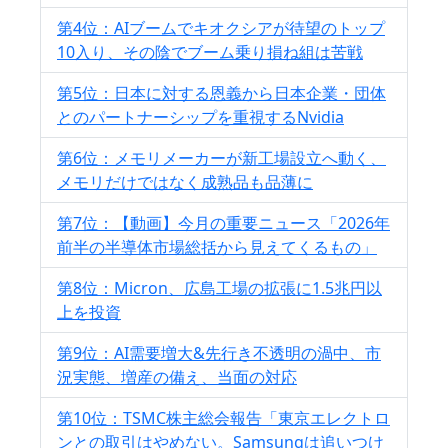
第4位：AIブームでキオクシアが待望のトップ
10入り、その陰でブーム乗り損ね組は苦戦
第5位：日本に対する恩義から日本企業・団体
とのパートナーシップを重視するNvidia
第6位：メモリメーカーが新工場設立へ動く、
メモリだけではなく成熟品も品薄に
第7位：【動画】今月の重要ニュース「2026年
前半の半導体市場総括から見えてくるもの」
第8位：Micron、広島工場の拡張に1.5兆円以
上を投資
第9位：AI需要増大&先行き不透明の渦中、市
況実態、増産の備え、当面の対応
第10位：TSMC株主総会報告「東京エレクトロ
ンとの取引はやめない。Samsungは追いつけ