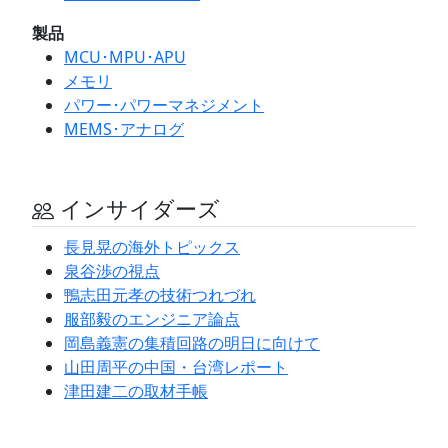
製品
MCU･MPU･APU
メモリ
パワー･パワーマネジメント
MEMS･アナログ
インサイダーズ
長見晃の海外トピックス
泉谷渉の視点
鴨志田元孝の技術つれづれ
服部毅のエンジニア論点
岡島義憲の集積回路の明日に向けて
山田周平の中国・台湾レポート
津田建二の取材手帳