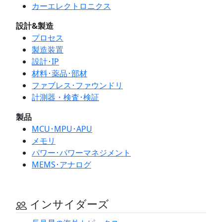
カーエレクトロニクス
設計&製造
プロセス
製造装置
設計･IP
材料･薬品･部材
ファブレス･ファウンドリ
計測器・検査･検証
製品
MCU･MPU･APU
メモリ
パワー･パワーマネジメント
MEMS･アナログ
インサイダーズ