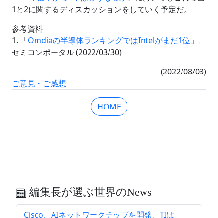
1と2に関するディスカッションをしていく予定だ。
参考資料
1. 「
Omdiaの半導体ランキングではIntelがまだ1位
」、
セミコンポータル (2022/03/30)
(2022/08/03)
ご意見・ご感想
HOME
編集長が選ぶ世界のNews
Cisco、AIネットワークチップを開発、TIは