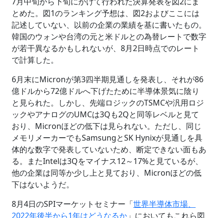
7月中旬から下旬にかけて行われた決算発表を図2にま
とめた。図1のランキング予想は、図2およびここには
記述していない、以前の企業の業績を基に書いたもの。
韓国のウォンや台湾の元と米ドルとの為替レートで数字
が若干異なるかもしれないが、8月2日時点でのレート
で計算した。
6月末にMicronが第3四半期見通しを発表し、それが86
億ドルから72億ドルへ下げたために半導体景気に陰り
と見られた。しかし、先端ロジックのTSMCや汎用ロジ
ックやアナログのUMCは3Qも2Qと同等レベルと見て
おり、Micronほどの低下は見られない。ただし、同じ
メモリメーカーでもSamsungとSK Hynixが見通しを具
体的な数字で発表していないため、断定できない面もあ
る。またIntelは3Qをマイナス12～17%と見ているが、
他の企業は同等か少し上と見ており、Micronほどの低
下はないようだ。
8月4日のSPIマーケットセミナー「
世界半導体市場、
2022年後半から1年はどうなるか
」においてもこれら図