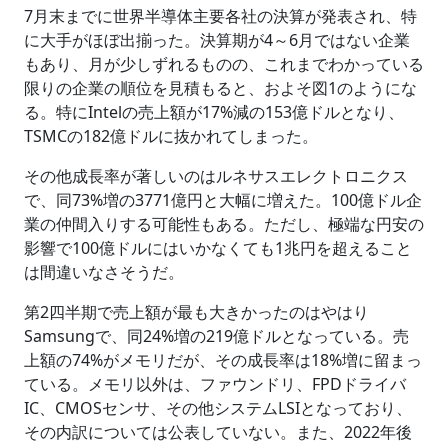
7月末までに世界半導体主要各社の決算が発表され、特
に大手がほぼ出揃った。決算期が4～6月ではない企業
もあり、月が少しずれるものの、これまでわかっている
限りの企業の順位を見積もると、およそ図1のようにな
る。特にIntelの売上額が17%減の153億ドルとなり、
TSMCの182億ドルに抜かれてしまった。
その他成長率が著しいのはルネサスエレクトロニクス
で、同73%増の3771億円と大幅に増えた。100億ドル企
業の仲間入りする可能性もある。ただし、極端な円安の
影響で100億ドルにはいかなくても1兆円を超えること
は間違いなさそうだ。
第2四半期で売上額が最も大きかったのはやはり
Samsungで、同24%増の219億ドルとなっている。売
上額の74%がメモリだが、その成長率は18%増に留まっ
ている。メモリ以外は、ファウンドリ、FPDドライバ
IC、CMOSセンサ、その他システムLSIとなっており、
その内訳については公表していない。また、2022年後