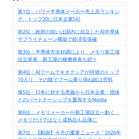
第1位：パワー半導体メーカー売上高ランキン
グ、トップ20に日本企業5社
第2位：政府の狙いは国内に自立したAI半導体
サプライチェーン構築で経済安保確
第3位：半導体市況好調により、メモリ新工場
設立発表、新工場の稼働発表も続々
第4位：AIブームでキオクシアが待望のトップ
10入り、その陰でブーム乗り損ね組は苦戦
第5位：日本に対する恩義から日本企業・団体
とのパートナーシップを重視するNvidia
第6位：メモリメーカーが新工場設立へ動く、
メモリだけではなく成熟品も品薄に
第7位：【動画】今月の重要ニュース「2026年