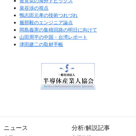
長見晃の海外トピックス
泉谷渉の視点
鴨志田元孝の技術つれづれ
服部毅のエンジニア論点
岡島義憲の集積回路の明日に向けて
山田周平の中国・台湾レポート
津田建二の取材手帳
ニュース
分析/解説記事