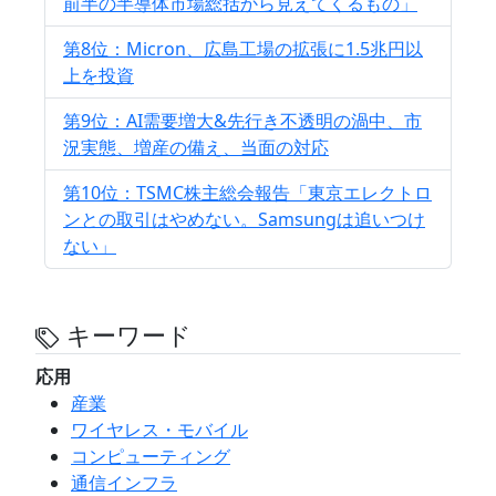
前半の半導体市場総括から見えてくるもの」
第8位：Micron、広島工場の拡張に1.5兆円以
上を投資
第9位：AI需要増大&先行き不透明の渦中、市
況実態、増産の備え、当面の対応
第10位：TSMC株主総会報告「東京エレクトロ
ンとの取引はやめない。Samsungは追いつけ
ない」
キーワード
応用
産業
ワイヤレス・モバイル
コンピューティング
通信インフラ