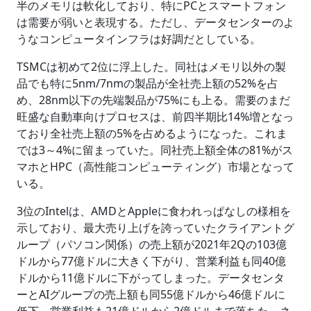
半のメモリは軟化しており、特にPCとスマートフォン
は需要が弱いと表現する。ただし、データセンターのよ
うなコンピュータインフラは好調だとしている。
TSMCは初めて2位に浮上した。同社はメモリ以外の製
品でも特に5nm/7nmの製品が全社売上額の52%を占
め、28nm以下の先端製品が75%にも上る。需要のまだ
旺盛な自動車向けプロセスは、前四半期比14%増となっ
ており全社売上額の5%を占めるようになった。これま
では3～4%に留まっていた。同社売上額全体の81%がス
マホとHPC（高性能コンピューティング）市場となって
いる。
3位のIntelは、AMDとAppleに食われっぱなしの様相を
示しており、最大売り上げを誇っていたクライアントグ
ループ（パソコン関係）の売上額が2021年2Qの103億
ドルから77億ドルに大きく下がり、営業利益も同40億
ドルから11億ドルに下がってしまった。データセンタ
ーとAIグループの売上額も同55億ドルから46億ドルに